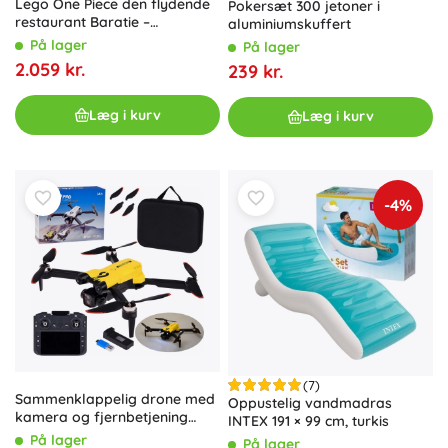
Lego One Piece den flydende
Pokersæt 300 jetoner i
restaurant Baratie –
aluminiumskuffert
samlermodel til voksne
På lager
På lager
2.059 kr.
239 kr.
Læg i kurv
Læg i kurv
-4%
(7)
Sammenklappelig drone med
Oppustelig vandmadras
kamera og fjernbetjening
INTEX 191 × 99 cm, turkis
med hukommelseskort
På lager
På lager