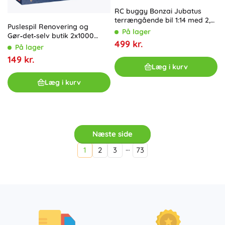
RC buggy Bonzai Jubatus
terrængående bil 1:14 med 2,4
Puslespil Renovering og
GHz og 4WD – Grøn
På lager
Gør‑det‑selv butik 2x1000
499 kr.
brikker
På lager
149 kr.
Læg i kurv
Læg i kurv
Næste side
…
1
2
3
73