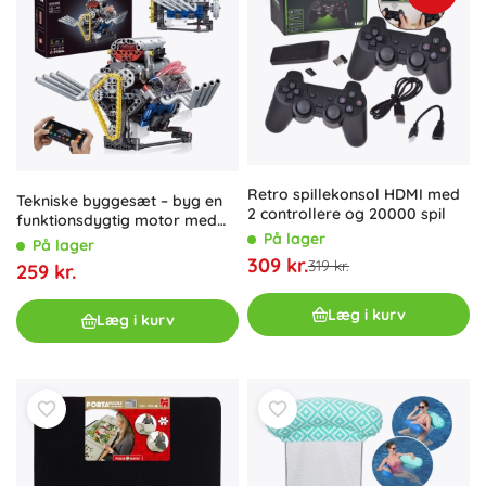
Retro spillekonsol HDMI med
Tekniske byggesæt – byg en
2 controllere og 20000 spil
funktionsdygtig motor med
På lager
akkumulator, lys og
På lager
bevægelse (665 dele)
309 kr.
319 kr.
259 kr.
Læg i kurv
Læg i kurv