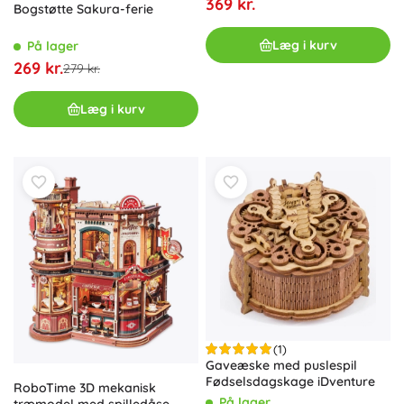
369 kr.
Bogstøtte Sakura-ferie
Læg i kurv
På lager
269 kr.
279 kr.
Læg i kurv
(1)
Gaveæske med puslespil
Fødselsdagskage iDventure
RoboTime 3D mekanisk
På lager
træmodel med spilledåse –