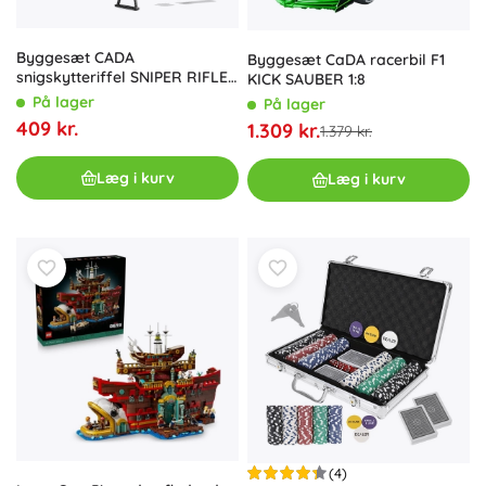
Byggesæt CADA
Byggesæt CaDA racerbil F1
snigskytteriffel SNIPER RIFLE
KICK SAUBER 1:8
978 dele
På lager
På lager
409 kr.
1.309 kr.
1.379 kr.
Læg i kurv
Læg i kurv
(4)