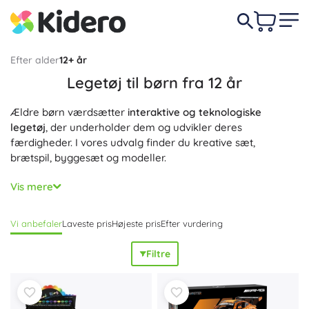
Efter alder
12+ år
Legetøj til børn fra 12 år
Ældre børn værdsætter
interaktive og teknologiske
legetøj
, der underholder dem og udvikler deres
færdigheder. I vores udvalg finder du kreative sæt,
brætspil, byggesæt og modeller.
Vælg
kvalitetslegetøj til børn fra 12 år
, som fremmer logisk
Vis mere
tænkning, kreativitet og teamwork.
Vi anbefaler
Laveste pris
Højeste pris
Efter vurdering
Filtre