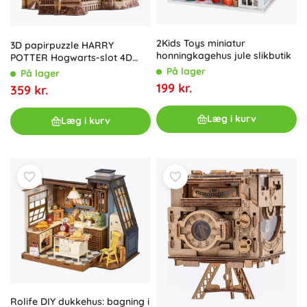
2Kids Toys miniatur
3D papirpuzzle HARRY
honningkagehus jule slikbutik
POTTER Hogwarts-slot 4D
Build
På lager
På lager
199 kr.
359 kr.
Læg i kurv
Læg i kurv
Rolife DIY dukkehus: bagning i