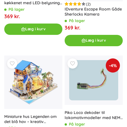
køkkenet med LED-belysning,
(2)
359 dele
IDventure Escape Room Gåde
På lager
Sherlocks Kamera
369 kr.
På lager
369 kr.
Læg i kurv
Læg i kurv
-4%
Piko Loco dekoder til
Miniature hus Legenden om
lokomotivmodeller med NEM
det blå hav – kreativ
652-grænseflade
På lager
byggesæt med LED-belysning