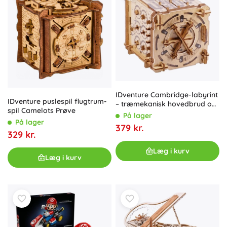
IDventure Cambridge-labyrint
IDventure puslespil flugtrum-
– træmekanisk hovedbrud og
spil Camelots Prøve
escape-boks
På lager
På lager
379 kr.
329 kr.
Læg i kurv
Læg i kurv