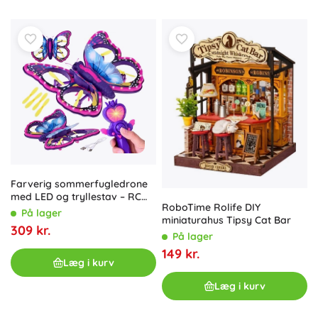
Farverig sommerfugledrone
med LED og tryllestav – RC
RoboTime Rolife DIY
flyvende legetøj til børn
På lager
miniaturahus Tipsy Cat Bar
309 kr.
På lager
149 kr.
Læg i kurv
Læg i kurv