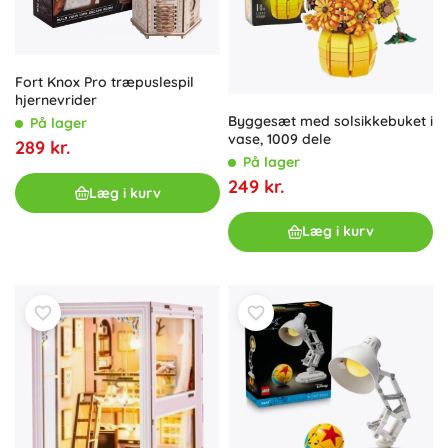
Fort Knox Pro træpuslespil
hjernevrider
Byggesæt med solsikkebuket i
På lager
vase, 1009 dele
289 kr.
På lager
249 kr.
Læg i kurv
Læg i kurv