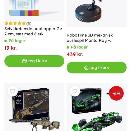
(3)
Selvklæbende poollapper 7 ×
7 cm, sæt med 6 stk.
RoboTime 3D mekanisk
puslespil Manta Ray –
På lager
bevægelig model med LED
19 kr.
På lager
439 kr.
Læg i kurv
Læg i kurv
-6%