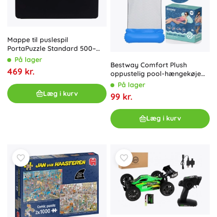
Mappe til puslespil
PortaPuzzle Standard 500–
1000 brikker
På lager
Bestway Comfort Plush
469 kr.
oppustelig pool-hængekøje
med netstof
På lager
Læg i kurv
99 kr.
Læg i kurv