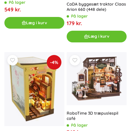
På lager
CaDA byggesæt traktor Claas
549 kr.
Arion 660 (448 dele)
På lager
179 kr.
Læg i kurv
Læg i kurv
-4%
RoboTime 3D træpuslespil
café
På lager