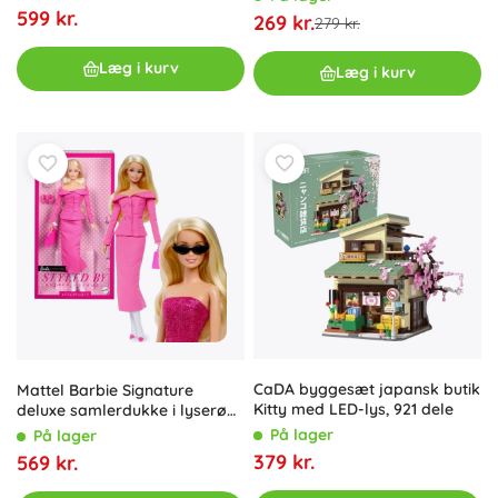
599 kr.
269 kr.
279 kr.
Læg i kurv
Læg i kurv
CaDA byggesæt japansk butik
Mattel Barbie Signature
Kitty med LED-lys, 921 dele
deluxe samlerdukke i lyserødt
sæt Day to Night styled by
På lager
På lager
Andrew Mukamal
379 kr.
569 kr.