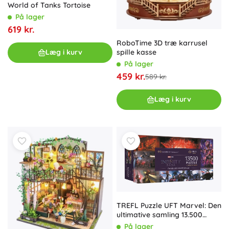
World of Tanks Tortoise
På lager
619 kr.
RoboTime 3D træ karrusel
spille kasse
Læg i kurv
På lager
459 kr.
589 kr.
Læg i kurv
TREFL Puzzle UFT Marvel: Den
ultimative samling 13.500
brikker
På lager