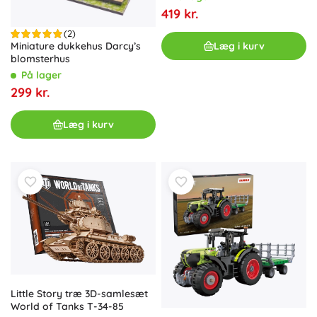
419 kr.
(2)
Læg i kurv
Miniature dukkehus Darcy’s
blomsterhus
På lager
299 kr.
Læg i kurv
Little Story træ 3D-samlesæt
World of Tanks T-34-85