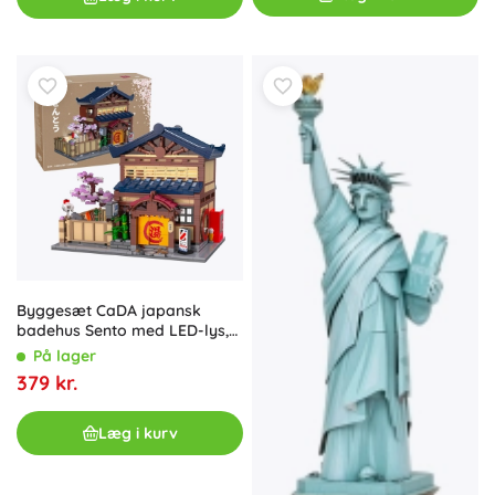
Byggesæt CaDA japansk
badehus Sento med LED-lys,
1249 dele
På lager
379 kr.
Læg i kurv