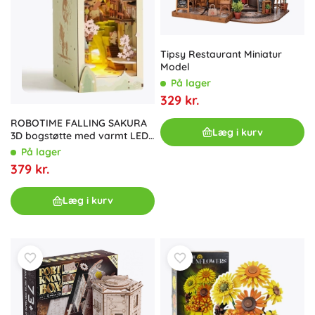
Tipsy Restaurant Miniatur
Model
På lager
329 kr.
ROBOTIME FALLING SAKURA
Læg i kurv
3D bogstøtte med varmt LED-
lys (træbyggesæt)
På lager
379 kr.
Læg i kurv