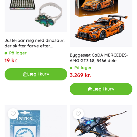
Justerbar ring med dinosaur,
der skifter farve efter
temperatur – metal, 100 stk i
På lager
Byggesæt CaDA MERCEDES-
boks
19 kr.
AMG GT3 1:8, 5466 dele
På lager
Læg i kurv
3.269 kr.
Læg i kurv