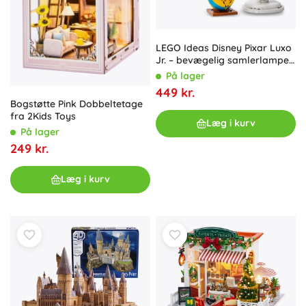
LEGO Ideas Disney Pixar Luxo
Jr. – bevægelig samlerlampe
med bold
På lager
449 kr.
Bogstøtte Pink Dobbeltetage
fra 2Kids Toys
Læg i kurv
På lager
249 kr.
Læg i kurv