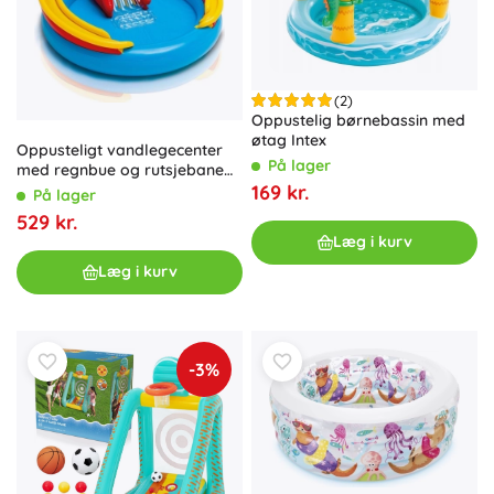
(2)
Oppustelig børnebassin med
øtag Intex
Oppusteligt vandlegecenter
På lager
med regnbue og rutsjebane
Intex
169 kr.
På lager
529 kr.
Læg i kurv
Læg i kurv
-3%