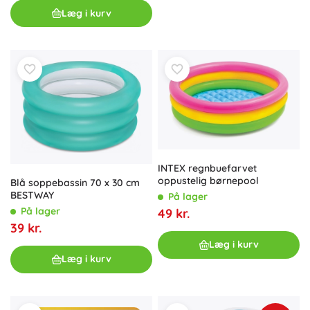
Læg i kurv
INTEX regnbuefarvet
oppustelig børnepool
Blå soppebassin 70 x 30 cm
BESTWAY
På lager
På lager
49 kr.
39 kr.
Læg i kurv
Læg i kurv