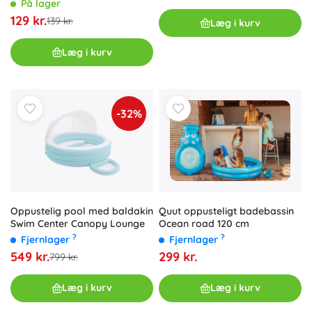
På lager
129 kr.
139 kr.
Læg i kurv
Læg i kurv
-32%
Oppustelig pool med baldakin
Quut oppusteligt badebassin
Swim Center Canopy Lounge
Ocean road 120 cm
?
?
Fjernlager
Fjernlager
549 kr.
299 kr.
799 kr.
Læg i kurv
Læg i kurv