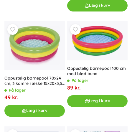
Læg i kurv
Oppustelig børnepool 100 cm
med blød bund
Oppustelig børnepool 70x24
På lager
cm, 3 kamre i æske 15x20x5,5
89 kr.
cm, 2+
På lager
49 kr.
Læg i kurv
Læg i kurv