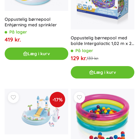
Oppustelig børnepool
Enhjørning med sprinkler
På lager
Oppustelig børnepool med
419 kr.
bolde Intergalactic 1,02 m x 25
cm
På lager
Læg i kurv
129 kr.
139 kr.
Læg i kurv
-17%