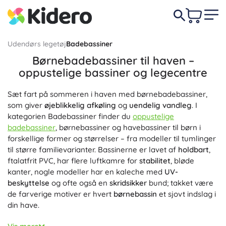
Udendørs legetøj
Badebassiner
Børnebadebassiner til haven –
oppustelige bassiner og legecentre
Sæt fart på sommeren i haven med børnebadebassiner,
som giver
øjeblikkelig afkøling
og
uendelig vandleg
. I
kategorien Badebassiner finder du
oppustelige
badebassiner
, børnebassiner og havebassiner til børn i
forskellige former og størrelser – fra modeller til tumlinger
til større familievarianter. Bassinerne er lavet af
holdbart
,
ftalatfrit PVC, har flere luftkamre for
stabilitet
, bløde
kanter, nogle modeller har en kaleche med
UV-
beskyttelse
og ofte også en
skridsikker
bund; takket være
de farverige motiver er hvert
børnebassin
et sjovt indslag i
din have.
Vil du tage legen endnu længere?
Vandlegecentre