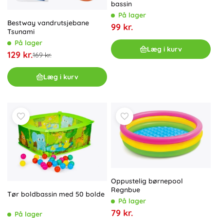
bassin
På lager
Bestway vandrutsjebane
99 kr.
Tsunami
På lager
Læg i kurv
129 kr.
169 kr.
Læg i kurv
Oppustelig børnepool
Regnbue
Tør boldbassin med 50 bolde
På lager
79 kr.
På lager