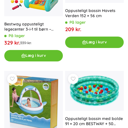
Oppusteligt bassin Havets
Verden 152 × 56 cm
På lager
Bestway oppusteligt
209 kr.
legecenter 3-i-1 til børn –
basketball, fodbold og
På lager
målskive 127 × 109 × 178 cm
329 kr.
Læg i kurv
339 kr.
Læg i kurv
Oppusteligt bassin med bolde
91 × 20 cm BESTWAY + 50