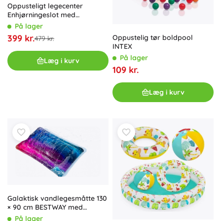
Oppusteligt legecenter
Enhjørningeslot med
rutsjebane og vandbruser
På lager
399 kr.
Oppustelig tør boldpool
479 kr.
INTEX
På lager
Læg i kurv
109 kr.
Læg i kurv
Galaktisk vandlegesmåtte 130
× 90 cm BESTWAY med
vandforstøver
På lager