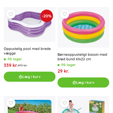
-20%
Oppustelig pool med brede
vægge
Børneoppusteligt bassin med
På lager
blød bund 61x22 cm
339 kr.
På lager
419 kr.
29 kr.
Læg i kurv
Læg i kurv