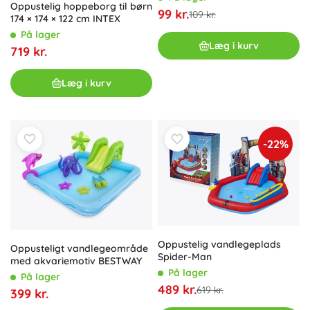
Oppustelig hoppeborg til børn
99 kr.
109 kr.
174 × 174 × 122 cm INTEX
På lager
Læg i kurv
719 kr.
Læg i kurv
-22%
Oppustelig vandlegeplads
Oppusteligt vandlegeområde
Spider-Man
med akvariemotiv BESTWAY
På lager
På lager
489 kr.
619 kr.
399 kr.