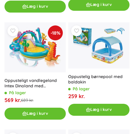
Læg i kurv
Læg i kurv
-18%
Oppustelig børnepool med
Oppusteligt vandlegeland
baldakin
Intex Dinoland med
På lager
rutsjebane og springvand
På lager
259 kr.
569 kr.
689 kr.
Læg i kurv
Læg i kurv