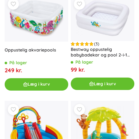
(3)
Bestway oppustelig
Oppustelig akvariepools
babybadekar og pool 2-i-1
BABY STEP 1-2-3 (86 × 86 cm)
På lager
På lager
99 kr.
249 kr.
Læg i kurv
Læg i kurv