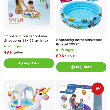
Oppustelig børnepool med
Oppustelig børneplaskepool
dinosaurer 61 × 22 cm Intex
Kruzzel 20932
På lager
På lager
49 kr.
69 kr.
89 kr.
109 kr.
Læg i kurv
Læg i kurv
-8%