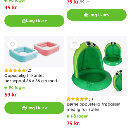
På lager
79 kr.
89 kr.
49 kr.
Læg i kurv
Læg i kurv
(2)
Oppustelig firkantet
børnepool 86 × 86 cm med
blød bund
På lager
69 kr.
(1)
Børne oppustelig frøbassin
Læg i kurv
med ly for solen
På lager
79 kr.