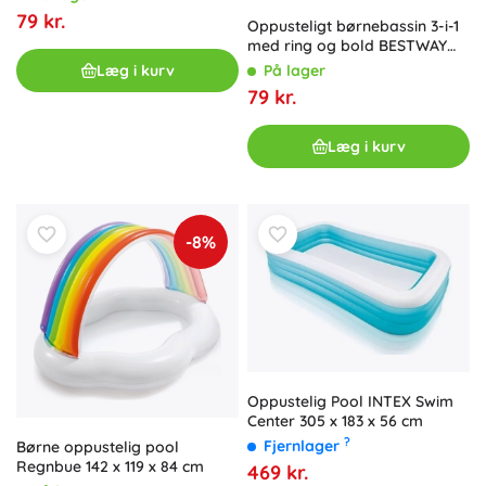
79 kr.
Oppusteligt børnebassin 3-i-1
med ring og bold BESTWAY
122 cm
Læg i kurv
På lager
79 kr.
Læg i kurv
-8%
Oppustelig Pool INTEX Swim
Center 305 x 183 x 56 cm
?
Fjernlager
Børne oppustelig pool
Regnbue 142 x 119 x 84 cm
469 kr.