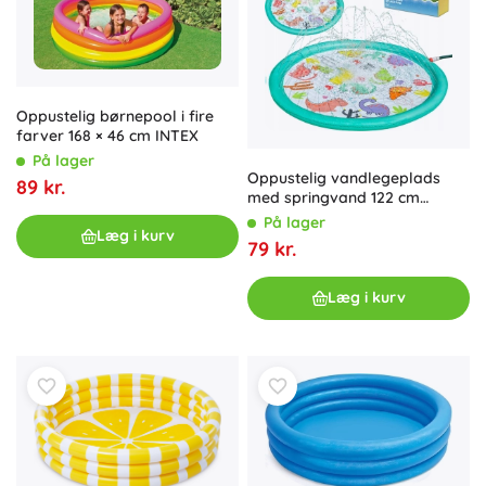
Oppustelig børnepool i fire
farver 168 × 46 cm INTEX
På lager
Oppustelig vandlegeplads
89 kr.
med springvand 122 cm
dinosaurer BESTWAY
På lager
Læg i kurv
79 kr.
Læg i kurv