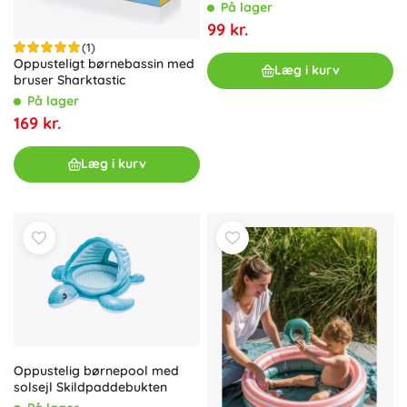
bolde – Grøn
På lager
99 kr.
(1)
Oppusteligt børnebassin med
Læg i kurv
bruser Sharktastic
På lager
169 kr.
Læg i kurv
Oppustelig børnepool med
solsejl Skildpaddebukten