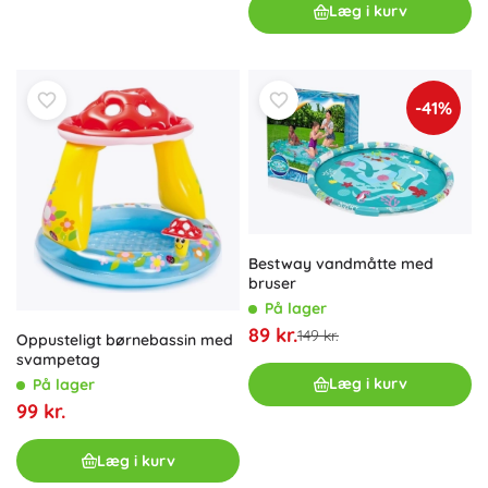
Læg i kurv
-41%
Bestway vandmåtte med
bruser
På lager
89 kr.
149 kr.
Oppusteligt børnebassin med
svampetag
Læg i kurv
På lager
99 kr.
Læg i kurv