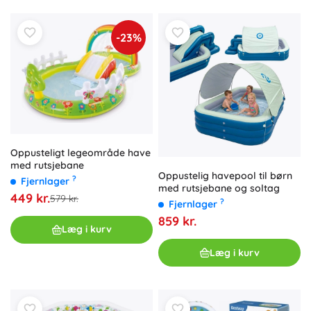
-23%
Oppusteligt legeområde have
med rutsjebane
Oppustelig havepool til børn
?
Fjernlager
med rutsjebane og soltag
449 kr.
579 kr.
?
Fjernlager
859 kr.
Læg i kurv
Læg i kurv