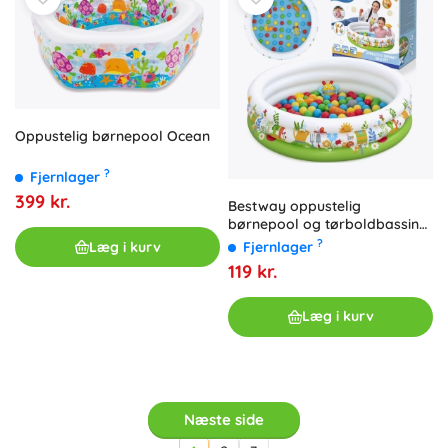
Oppustelig børnepool Ocean
?
Fjernlager
399 kr.
Bestway oppustelig
børnepool og tørboldbassin
Sprouts & Spring 102 × 25 cm,
?
Fjernlager
Læg i kurv
50 bolde og legetøj
119 kr.
Læg i kurv
Næste side