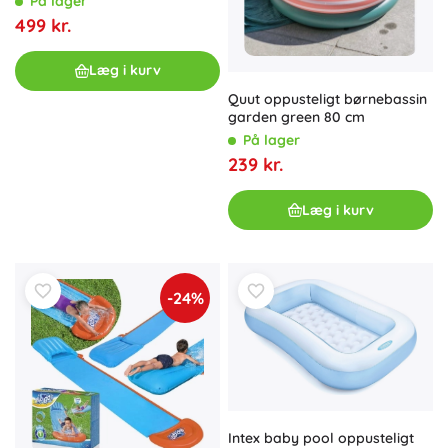
På lager
499 kr.
Læg i kurv
Quut oppusteligt børnebassin
garden green 80 cm
På lager
239 kr.
Læg i kurv
-24%
Intex baby pool oppusteligt