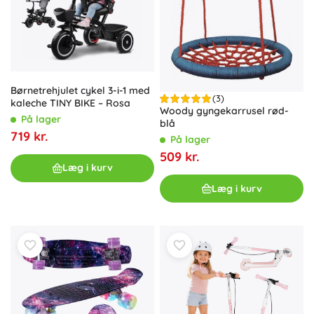
Børnetrehjulet cykel 3-i-1 med
(3)
kaleche TINY BIKE – Rosa
Woody gyngekarrusel rød-
På lager
blå
719 kr.
På lager
509 kr.
Læg i kurv
Læg i kurv