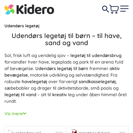
Udendørs legetøj
Udendørs legetøj til børn – til have,
sand og vand
Sol, frisk luft og uendelig sjov –
legetøj til udendørsbrug
forvandler hver have, legeplads og park til en arena fuld
af bevægelse.
Udendørs legetøj til børn
fremmer
aktiv
bevægelse
, motorisk udvikling og selvstændighed. Fra
robuste
havelegetøj
over farverigt
sandkasselegetøj
,
sæbebobler og drager til aktivitetsborde, små pools og
legetøj til vand
– alt til
kreativ
leg under åben himmel året
rundt.
Til fart og træning af balancen er
Børnekøretøjer
ideelle –
Vis mere
løbecykler, pedalbiler eller løbehjul, som er
sikre
,
stabile
og
holdbare
. Til en hyggelig eftermiddag med vennerne
kan I prøve
Udendørsspil
, der udvikler
teamwork
, præcision