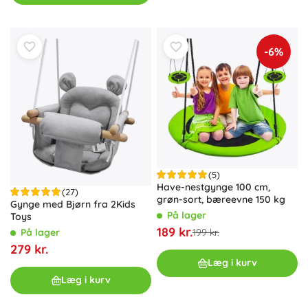
-6%
(5)
Have-nestgynge 100 cm,
(27)
grøn-sort, bæreevne 150 kg
Gynge med Bjørn fra 2Kids
På lager
Toys
189 kr.
199 kr.
På lager
279 kr.
Læg i kurv
Læg i kurv