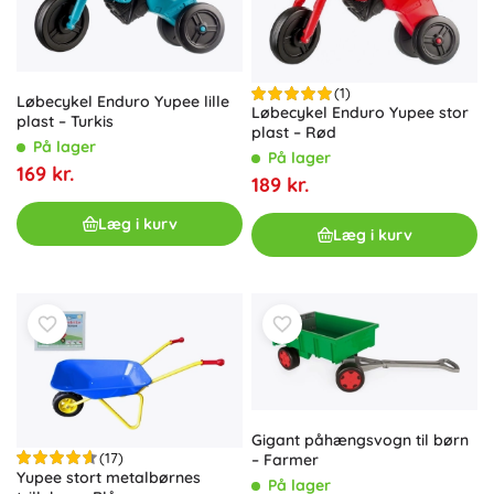
(1)
Løbecykel Enduro Yupee lille
Løbecykel Enduro Yupee stor
plast – Turkis
plast – Rød
På lager
På lager
169 kr.
189 kr.
Læg i kurv
Læg i kurv
Gigant påhængsvogn til børn
(17)
– Farmer
Yupee stort metalbørnes
På lager