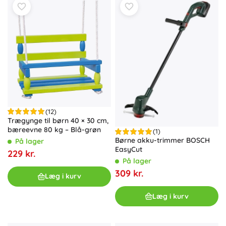
(12)
Trægynge til børn 40 × 30 cm,
bæreevne 80 kg – Blå-grøn
(1)
Børne akku-trimmer BOSCH
På lager
EasyCut
229 kr.
På lager
309 kr.
Læg i kurv
Læg i kurv