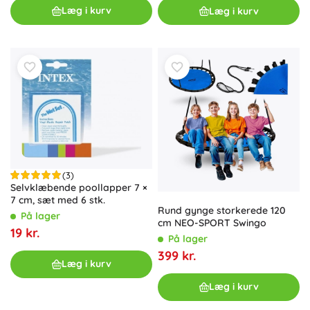
Læg i kurv
Læg i kurv
(3)
Selvklæbende poollapper 7 ×
7 cm, sæt med 6 stk.
Rund gynge storkerede 120
På lager
cm NEO-SPORT Swingo
19 kr.
På lager
399 kr.
Læg i kurv
Læg i kurv