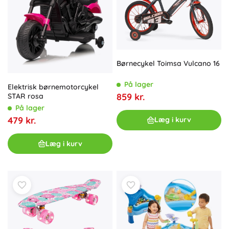
Børnecykel Toimsa Vulcano 16
På lager
Elektrisk børnemotorcykel
859 kr.
STAR rosa
På lager
479 kr.
Læg i kurv
Læg i kurv