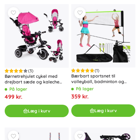
(1)
(3)
Bærbart sportsnet til
Børnetrehjulet cykel med
volleyball, badminton og
drejbart sæde og kaleche
tennis
lyserød ECO TOYS
På lager
På lager
359 kr.
499 kr.
Læg i kurv
Læg i kurv