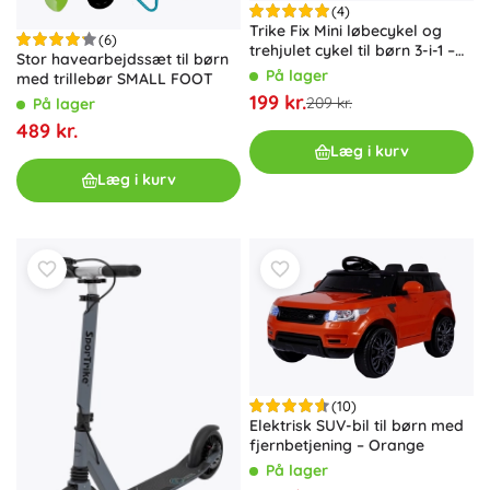
(4)
Trike Fix Mini løbecykel og
(6)
trehjulet cykel til børn 3-i-1 –
Stor havearbejdssæt til børn
gul
På lager
med trillebør SMALL FOOT
199 kr.
209 kr.
På lager
489 kr.
Læg i kurv
Læg i kurv
(10)
Elektrisk SUV-bil til børn med
fjernbetjening – Orange
På lager