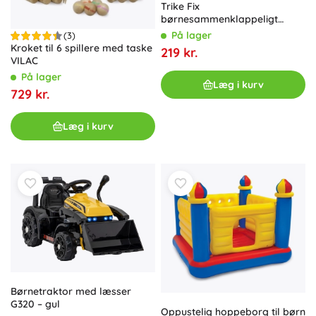
Trike Fix
børnesammenklappeligt
løbehjul med LED-hjul, sort
På lager
(3)
Kroket til 6 spillere med taske
219 kr.
VILAC
På lager
Læg i kurv
729 kr.
Læg i kurv
Børnetraktor med læsser
G320 – gul
Oppustelig hoppeborg til børn