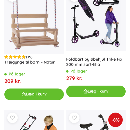
(15)
Foldbart byløbehjul Trike Fix
Trægynge til børn – Natur
200 mm sort-lilla
På lager
På lager
279 kr.
209 kr.
Læg i kurv
Læg i kurv
-8%