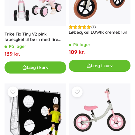
(1)
Løbecykel LUWIK cremebrun
Trike Fix Tiny V2 pink
løbecykel til børn med fire
På lager
hjul
På lager
109 kr.
139 kr.
Læg i kurv
Læg i kurv