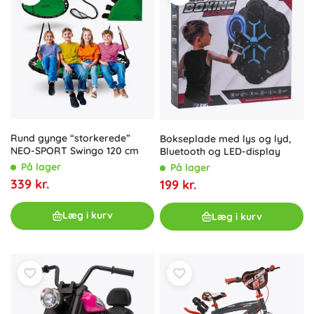
Rund gynge “storkerede”
Bokseplade med lys og lyd,
NEO-SPORT Swingo 120 cm
Bluetooth og LED-display
På lager
På lager
339 kr.
199 kr.
Læg i kurv
Læg i kurv