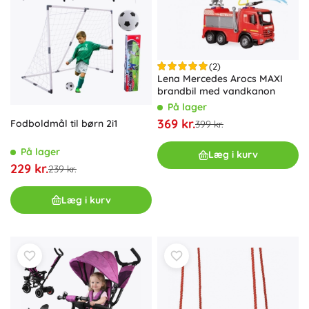
(2)
Lena Mercedes Arocs MAXI
brandbil med vandkanon
På lager
369 kr.
Fodboldmål til børn 2i1
399 kr.
På lager
Læg i kurv
229 kr.
239 kr.
Læg i kurv