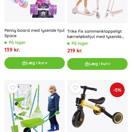
Penny board med lysende hjul
Trike Fix sammenklappeligt
Space
børneløbehjul med lysende
LED-hjul, pink
På lager
På lager
139 kr.
219 kr.
Læg i kurv
Læg i kurv
-5%