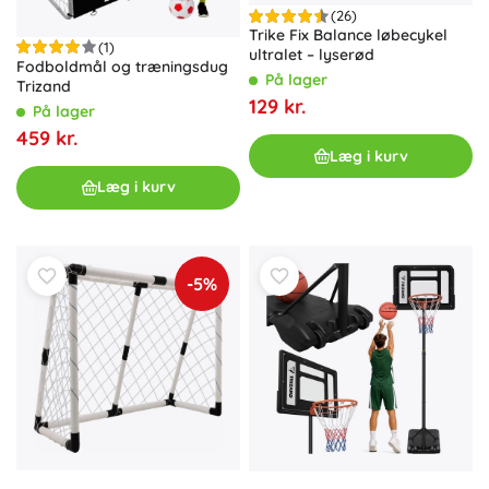
(26)
Trike Fix Balance løbecykel
(1)
ultralet – lyserød
Fodboldmål og træningsdug
På lager
Trizand
129 kr.
På lager
459 kr.
Læg i kurv
Læg i kurv
-5%