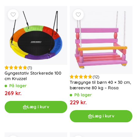
(1)
Gyngestativ Storkerede 100
(12)
cm Kruzzel
Trægynge til børn 40 × 30 cm,
På lager
bæreevne 80 kg – Rosa
269 kr.
På lager
229 kr.
Læg i kurv
Læg i kurv