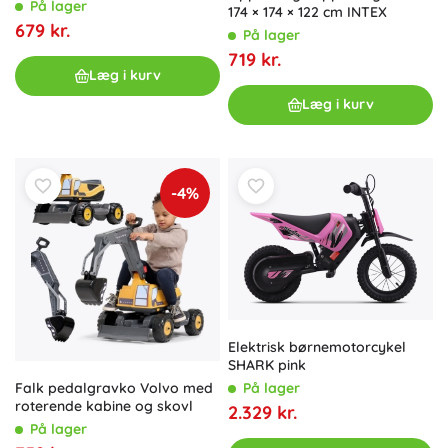
På lager
174 × 174 × 122 cm INTEX
679 kr.
På lager
719 kr.
Læg i kurv
Læg i kurv
-4%
Elektrisk børnemotorcykel
SHARK pink
Falk pedalgravko Volvo med
På lager
roterende kabine og skovl
2.329 kr.
På lager