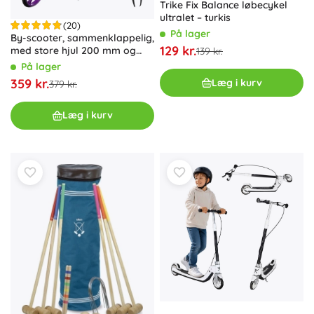
Trike Fix Balance løbecykel
ultralet – turkis
(20)
På lager
By-scooter, sammenklappelig,
129 kr.
med store hjul 200 mm og
139 kr.
fodbremse – Lilla
På lager
359 kr.
Læg i kurv
379 kr.
Læg i kurv