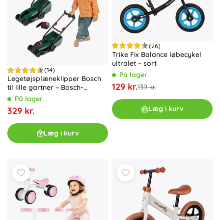
(26)
Trike Fix Balance løbecykel
ultralet – sort
(14)
På lager
Legetøjsplæneklipper Bosch
129 kr.
139 kr.
til lille gartner – Bosch-
plæneklipper med lys- og
På lager
lydmodul
Læg i kurv
329 kr.
Læg i kurv