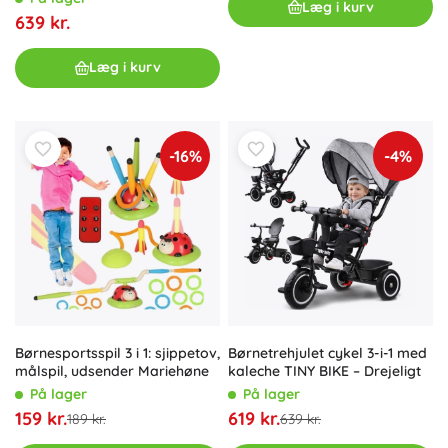
Læg i kurv
639 kr.
Læg i kurv
-16%
-4%
Børnesportsspil 3 i 1: sjippetov,
Børnetrehjulet cykel 3-i-1 med
målspil, udsender Mariehøne
kaleche TINY BIKE – Drejeligt
På lager
På lager
159 kr.
619 kr.
189 kr.
639 kr.