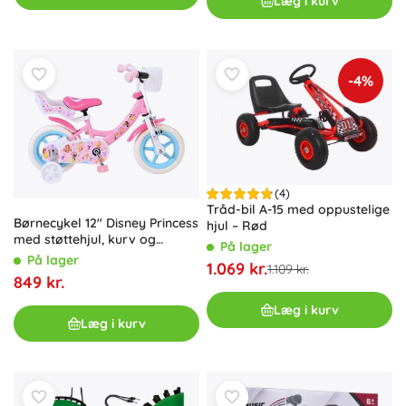
Læg i kurv
-4%
(4)
Tråd-bil A-15 med oppustelige
Børnecykel 12" Disney Princess
hjul – Rød
med støttehjul, kurv og
På lager
dukkesæde
På lager
1.069 kr.
1.109 kr.
849 kr.
Læg i kurv
Læg i kurv