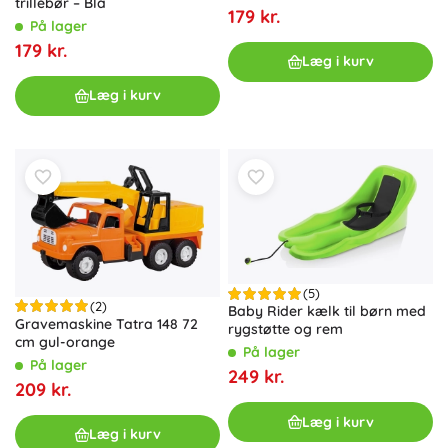
trillebør – Blå
179 kr.
På lager
179 kr.
Læg i kurv
Læg i kurv
(5)
(2)
Baby Rider kælk til børn med
Gravemaskine Tatra 148 72
rygstøtte og rem
cm gul-orange
På lager
På lager
249 kr.
209 kr.
Læg i kurv
Læg i kurv