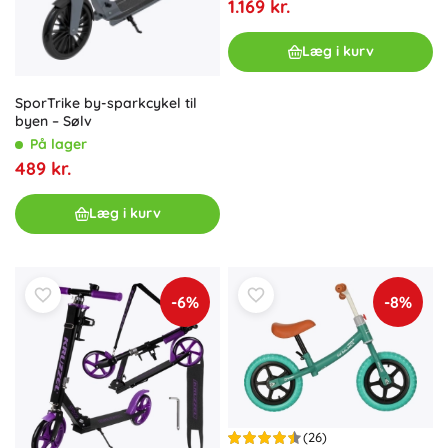
1.169 kr.
Læg i kurv
SporTrike by-sparkcykel til
byen – Sølv
På lager
489 kr.
Læg i kurv
-6%
-8%
(26)