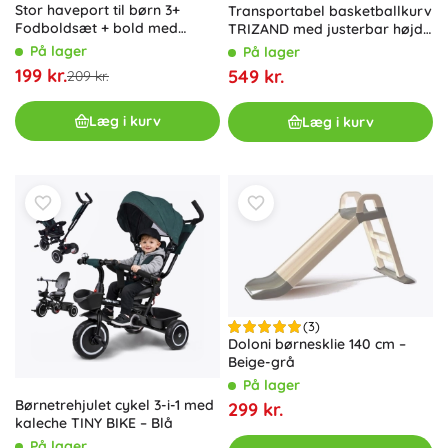
Stor haveport til børn 3+
Transportabel basketballkurv
Fodboldsæt + bold med
TRIZAND med justerbar højde
pumpe
259 cm
På lager
På lager
199 kr.
549 kr.
209 kr.
Læg i kurv
Læg i kurv
(3)
Doloni børnesklie 140 cm –
Beige-grå
På lager
Børnetrehjulet cykel 3-i-1 med
299 kr.
kaleche TINY BIKE – Blå
På lager