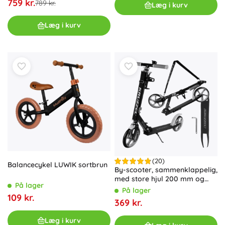
759 kr.
789 kr.
Læg i kurv
Læg i kurv
(20)
Balancecykel LUWIK sortbrun
By-scooter, sammenklappelig,
med store hjul 200 mm og
På lager
fodbremse – Grå
På lager
109 kr.
369 kr.
Læg i kurv