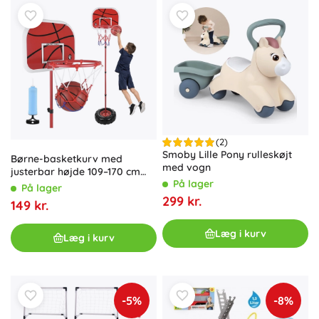
(2)
Smoby Lille Pony rulleskøjt
Børne-basketkurv med
med vogn
justerbar højde 109–170 cm
På lager
ISO TRADE
På lager
299 kr.
149 kr.
Læg i kurv
Læg i kurv
-5%
-8%