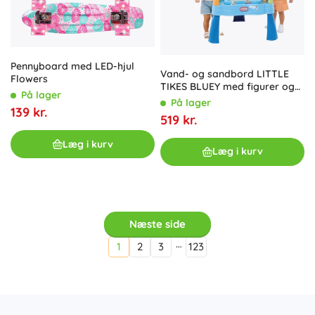
Pennyboard med LED-hjul
Vand- og sandbord LITTLE
Flowers
TIKES BLUEY med figurer og
På lager
tilbehør
På lager
139 kr.
519 kr.
Læg i kurv
Læg i kurv
Næste side
…
1
2
3
123