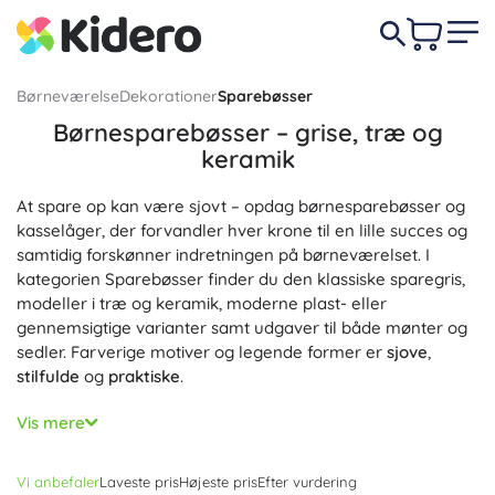
Børneværelse
Dekorationer
Sparebøsser
Børnesparebøsser – grise, træ og
keramik
At spare op kan være sjovt – opdag børnesparebøsser og
kasselåger, der forvandler hver krone til en lille succes og
samtidig forskønner indretningen på børneværelset. I
kategorien Sparebøsser finder du den klassiske sparegris,
modeller i træ og keramik, moderne plast- eller
gennemsigtige varianter samt udgaver til både mønter og
sedler. Farverige motiver og legende former er
sjove
,
stilfulde
og
praktiske
.
Hver sparebøsse er designet til nem brug: en praktisk
Vis mere
åbning til at lægge mønter og sammenfoldede sedler i, og
på mange modeller en aftagelig prop for nem tømning. En
Vi anbefaler
Laveste pris
Højeste pris
Efter vurdering
sparebøsse i træ udmærker sig ved
holdbarhed
og et