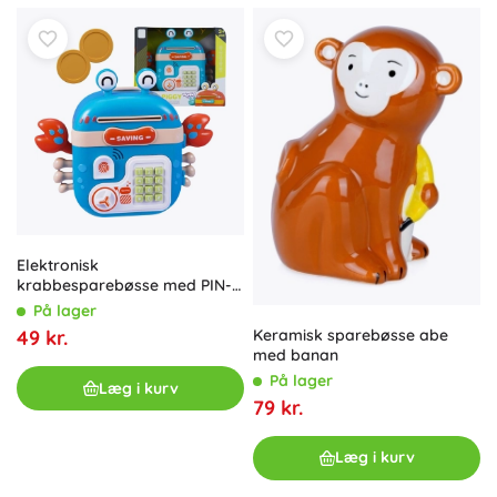
Elektronisk
krabbesparebøsse med PIN-
kodesafe – WOOPIE, blå
På lager
Keramisk sparebøsse abe
49 kr.
med banan
På lager
Læg i kurv
79 kr.
Læg i kurv