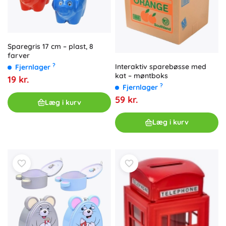
Sparegris 17 cm – plast, 8
farver
?
Interaktiv sparebøsse med
Fjernlager
kat – møntboks
19 kr.
?
Fjernlager
59 kr.
Læg i kurv
Læg i kurv