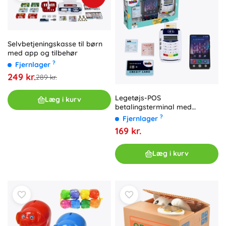
Selvbetjeningskasse til børn
med app og tilbehør
?
Fjernlager
249 kr.
289 kr.
Legetøjs-POS
Læg i kurv
betalingsterminal med
smartphone og tilbehør KLEIN
?
Fjernlager
169 kr.
Læg i kurv