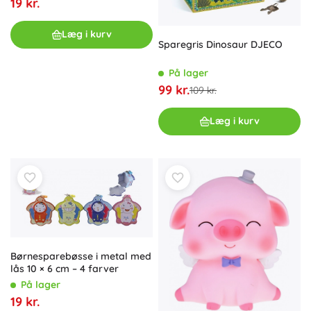
19 kr.
Læg i kurv
Sparegris Dinosaur DJECO
På lager
99 kr.
109 kr.
Læg i kurv
Børnesparebøsse i metal med
lås 10 × 6 cm – 4 farver
På lager
19 kr.