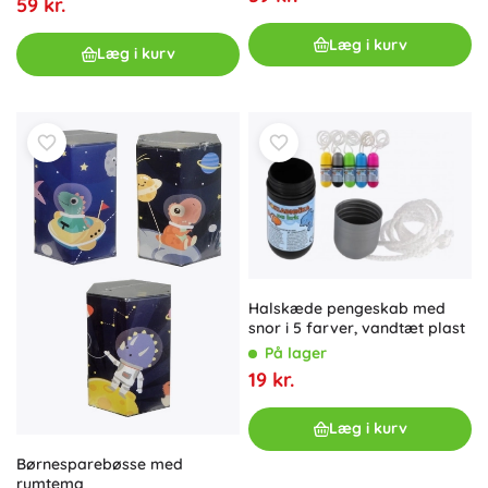
59 kr.
Læg i kurv
Læg i kurv
Halskæde pengeskab med
snor i 5 farver, vandtæt plast
På lager
19 kr.
Læg i kurv
Børnesparebøsse med
rumtema