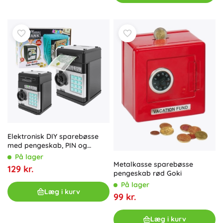
Elektronisk DIY sparebøsse
med pengeskab, PIN og
lydeffekter
På lager
Metalkasse sparebøsse
129 kr.
pengeskab rød Goki
På lager
Læg i kurv
99 kr.
Læg i kurv