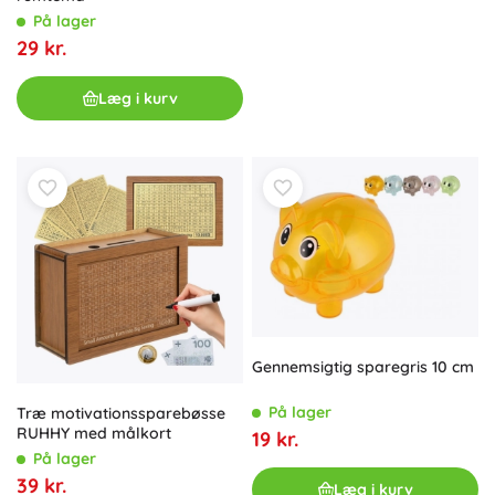
På lager
29 kr.
Læg i kurv
Gennemsigtig sparegris 10 cm
På lager
Træ motivationssparebøsse
RUHHY med målkort
19 kr.
På lager
39 kr.
Læg i kurv