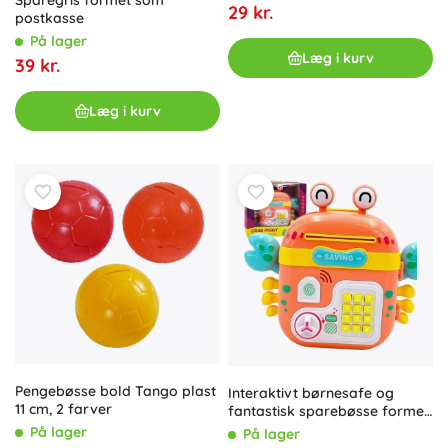
Sparegris formet som
29 kr.
postkasse
På lager
Læg i kurv
39 kr.
Læg i kurv
Pengebøsse bold Tango plast
Interaktivt børnesafe og
11 cm, 2 farver
fantastisk sparebøsse formet
som krabbe 4-i-1 WOOPIE
På lager
På lager