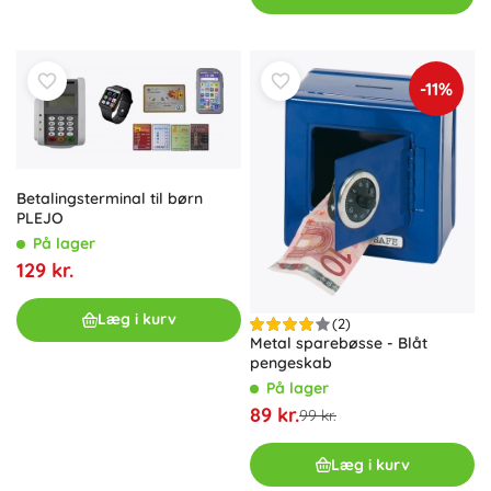
-11%
Betalingsterminal til børn
PLEJO
På lager
129 kr.
Læg i kurv
(2)
Metal sparebøsse - Blåt
pengeskab
På lager
89 kr.
99 kr.
Læg i kurv