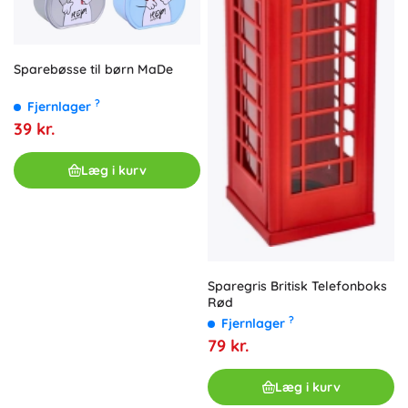
Sparebøsse til børn MaDe
?
Fjernlager
39 kr.
Læg i kurv
Sparegris Britisk Telefonboks
Rød
?
Fjernlager
79 kr.
Læg i kurv