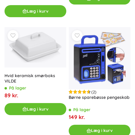
Læg i kurv
Hvid keramisk smørboks
VILDE
På lager
(2)
89 kr.
Børne sparebøsse pengeskab
Læg i kurv
På lager
149 kr.
Læg i kurv