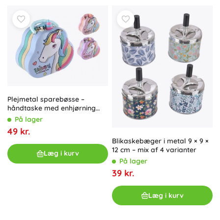
Plejmetal sparebøsse –
håndtaske med enhjørning
med lås 15 × 14 cm
På lager
49 kr.
Blikaskebæger i metal 9 × 9 ×
12 cm – mix af 4 varianter
Læg i kurv
På lager
39 kr.
Læg i kurv