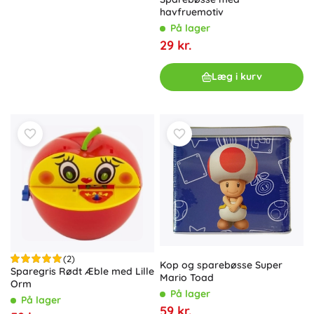
havfruemotiv
På lager
29 kr.
Læg i kurv
(2)
Kop og sparebøsse Super
Sparegris Rødt Æble med Lille
Mario Toad
Orm
På lager
På lager
59 kr.