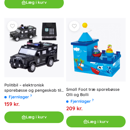
Læg i kurv
Politibil – elektronisk
Small Foot træ sparebøsse
sparebøsse og pengeskab til
Olli og Bolli
børn
?
Fjernlager
?
Fjernlager
159 kr.
209 kr.
Læg i kurv
Læg i kurv