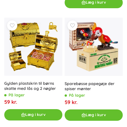
Læg i kurv
Gylden plastskrin til børns
Sparebøsse papegøje der
skatte med lås og 2 nøgler
spiser mønter
På lager
På lager
59 kr.
59 kr.
Læg i kurv
Læg i kurv