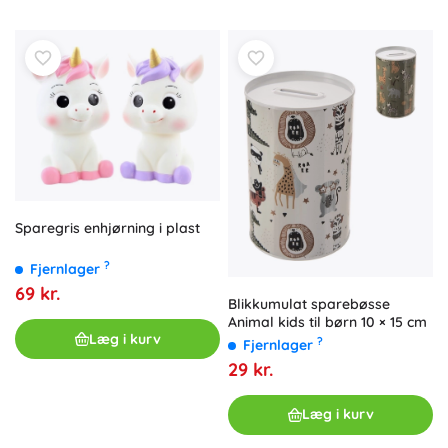
Sparegris enhjørning i plast
?
Fjernlager
69 kr.
Blikkumulat sparebøsse
Animal kids til børn 10 × 15 cm
Læg i kurv
?
Fjernlager
29 kr.
Læg i kurv