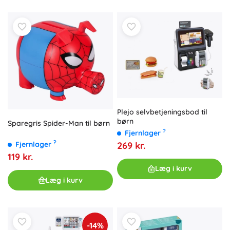
Plejo selvbetjeningsbod til
børn
Sparegris Spider-Man til børn
?
Fjernlager
?
269 kr.
Fjernlager
119 kr.
Læg i kurv
Læg i kurv
-14%