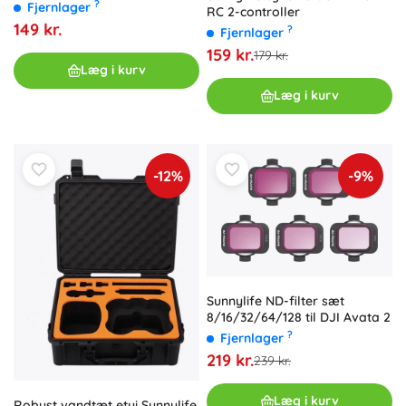
?
Fjernlager
RC 2-controller
149 kr.
?
Fjernlager
159 kr.
179 kr.
Læg i kurv
Læg i kurv
-12%
-9%
Sunnylife ND-filter sæt
8/16/32/64/128 til DJI Avata 2
?
Fjernlager
219 kr.
239 kr.
Læg i kurv
Robust vandtæt etui Sunnylife