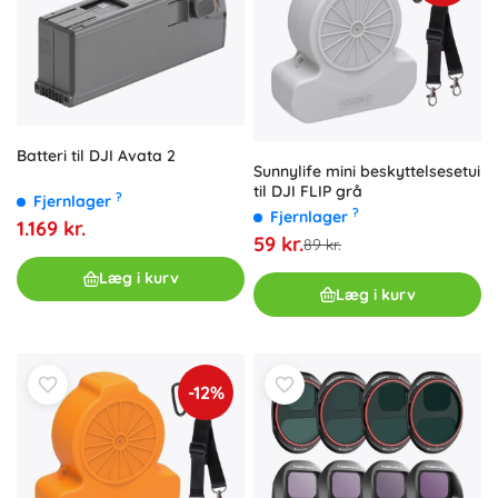
Batteri til DJI Avata 2
Sunnylife mini beskyttelsesetui
til DJI FLIP grå
?
Fjernlager
?
Fjernlager
1.169 kr.
59 kr.
89 kr.
Læg i kurv
Læg i kurv
-12%