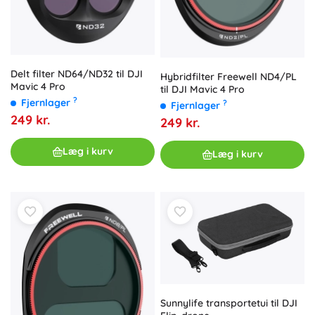
Delt filter ND64/ND32 til DJI
Hybridfilter Freewell ND4/PL
Mavic 4 Pro
til DJI Mavic 4 Pro
?
Fjernlager
?
Fjernlager
249 kr.
249 kr.
Læg i kurv
Læg i kurv
Sunnylife transportetui til DJI