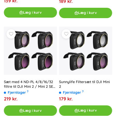
139 kr.
189 kr.
Læg i kurv
Læg i kurv
Sunnylife Filtersæt til DJI Mini
Sæt med 4 ND-PL 4/8/16/32
2
filtre til DJI Mini 2 / Mini 2 SE
fra Sunnylife
?
?
Fjernlager
Fjernlager
179 kr.
219 kr.
Læg i kurv
Læg i kurv