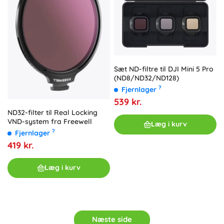
Sæt ND-filtre til DJI Mini 5 Pro
(ND8/ND32/ND128)
?
Fjernlager
539 kr.
ND32-filter til Real Locking
VND-system fra Freewell
Læg i kurv
?
Fjernlager
419 kr.
Læg i kurv
Næste side