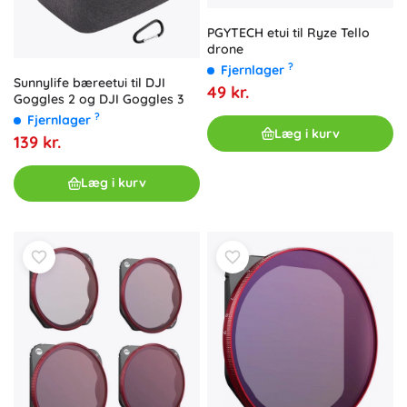
PGYTECH etui til Ryze Tello
drone
?
Fjernlager
Sunnylife bæreetui til DJI
49 kr.
Goggles 2 og DJI Goggles 3
?
Fjernlager
Læg i kurv
139 kr.
Læg i kurv