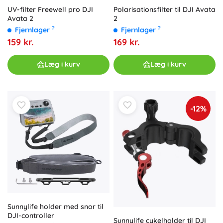
Polarisationsfilter til DJI Avata
UV-filter Freewell pro DJI
2
Avata 2
?
?
Fjernlager
Fjernlager
169 kr.
159 kr.
Læg i kurv
Læg i kurv
-12%
Sunnylife holder med snor til
DJI-controller
Sunnylife cykelholder til DJI