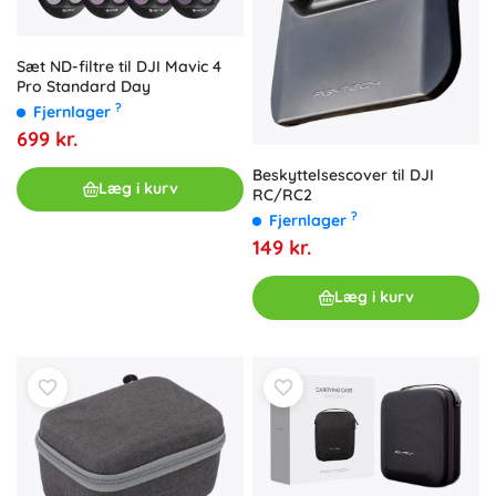
Sæt ND-filtre til DJI Mavic 4
Pro Standard Day
?
Fjernlager
699 kr.
Beskyttelsescover til DJI
Læg i kurv
RC/RC2
?
Fjernlager
149 kr.
Læg i kurv