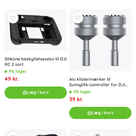
Silikone beskyttelsesetui til DJI
RC 2 sort
På lager
49 kr.
Alu klistermærker til
Sunnylife-controller for DJI
RC MM3-YG393 (sølv)
På lager
Læg i kurv
39 kr.
Læg i kurv