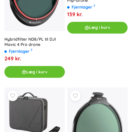
Flip-drone
?
Fjernlager
139 kr.
Læg i kurv
Hybridfilter ND8/PL til DJI
Mavic 4 Pro drone
?
Fjernlager
249 kr.
Læg i kurv