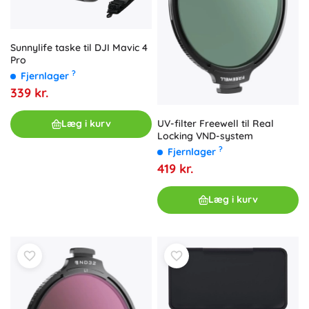
Sunnylife taske til DJI Mavic 4
Pro
?
Fjernlager
339 kr.
UV-filter Freewell til Real
Læg i kurv
Locking VND-system
?
Fjernlager
419 kr.
Læg i kurv