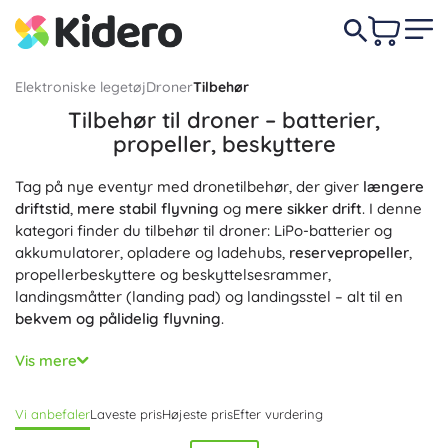
Elektroniske legetøj
Droner
Tilbehør
Tilbehør til droner – batterier,
propeller, beskyttere
Tag på nye eventyr med dronetilbehør, der giver
længere
driftstid
,
mere stabil flyvning
og
mere sikker drift
. I denne
kategori finder du tilbehør til droner: LiPo-batterier og
akkumulatorer, opladere og ladehubs,
reservepropeller
,
propellerbeskyttere og beskyttelsesrammer,
landingsmåtter (landing pad) og landingsstel – alt til en
bekvem og pålidelig flyvning
.
Vil du have renere optagelser og komfortabel kontrol?
Vis mere
Vælg ND/PL-filtre til kameraet, linsebeskyttere, LED-lys til
natflyvning, telefonholdere til controlleren og bæreremme.
Vi anbefaler
Laveste pris
Højeste pris
Efter vurdering
Signalforstærkere og antenner hjælper med en stabil
forbindelse. Til opladning bruger du hurtige USB‑C-kabler,