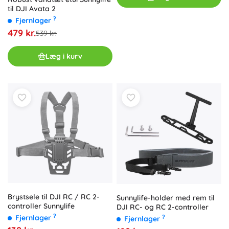
til DJI Avata 2
?
Fjernlager
479 kr.
539 kr.
Læg i kurv
Brystsele til DJI RC / RC 2-
Sunnylife-holder med rem til
controller Sunnylife
DJI RC- og RC 2-controller
?
?
Fjernlager
Fjernlager