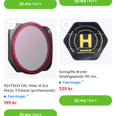
Læg i kurv
Læg i kurv
Sunnylife drone-
landingsplads 110 cm
sekskantet vandtæt
?
Fjernlager
PGYTECH CPL-filter til DJI
339 kr.
Mavic 3 Classic (professionel)
?
Fjernlager
Læg i kurv
199 kr.
Læg i kurv