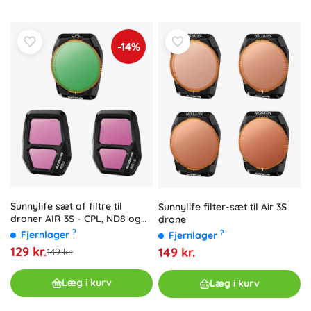
-14%
Sunnylife sæt af filtre til
Sunnylife filter-sæt til Air 3S
droner AIR 3S - CPL, ND8 og
drone
ND16
?
?
Fjernlager
Fjernlager
129 kr.
149 kr.
149 kr.
Læg i kurv
Læg i kurv