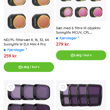
Sæt med 6 filtre til objektiv
Sunnylife MCUV, CPL,
ND8/16/32/64 til DJI Mini 4
?
Fjernlager
ND/PL-filtersæt 8, 16, 32, 64
Pro
279 kr.
Sunnylife til DJI Mini 4 Pro
?
Fjernlager
Læg i kurv
259 kr.
Læg i kurv