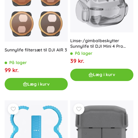
Linse-/gimbalbeskytter
Sunnylife til DJI Mini 4 Pro
Sunnylife filtersæt til DJI AIR 3
(N4P-G710)
På lager
39 kr.
På lager
99 kr.
Læg i kurv
Læg i kurv