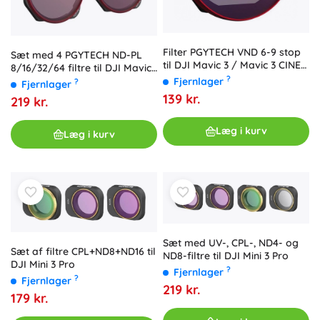
Filter PGYTECH VND 6-9 stop
Sæt med 4 PGYTECH ND-PL
til DJI Mavic 3 / Mavic 3 CINE
8/16/32/64 filtre til DJI Mavic
(P-26A-017)
?
3 / Mavic 3 CINE (P-26A-034)
Fjernlager
?
Fjernlager
139 kr.
219 kr.
Læg i kurv
Læg i kurv
Sæt med UV-, CPL-, ND4- og
Sæt af filtre CPL+ND8+ND16 til
ND8-filtre til DJI Mini 3 Pro
DJI Mini 3 Pro
?
Fjernlager
?
Fjernlager
219 kr.
179 kr.