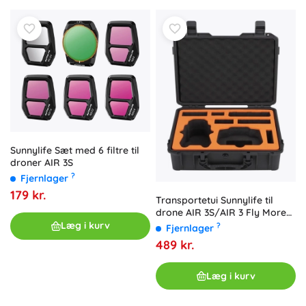
Sunnylife Sæt med 6 filtre til
droner AIR 3S
?
Fjernlager
179 kr.
Transportetui Sunnylife til
drone AIR 3S/AIR 3 Fly More
Combo
Læg i kurv
?
Fjernlager
489 kr.
Læg i kurv