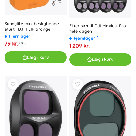
Sunnylife mini beskyttende
Filter sæt til DJI Mavic 4 Pro
etui til DJI FLIP orange
hele dagen
?
Fjernlager
?
Fjernlager
79 kr.
89 kr.
1.209 kr.
Læg i kurv
Læg i kurv