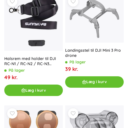
Landingsstel til DJI Mini 3 Pro
drone
Halsrem med holder til DJI
På lager
RC-N1 / RC-N2 / RC-N3
39 kr.
controller fra Sunnylife
På lager
49 kr.
Læg i kurv
Læg i kurv