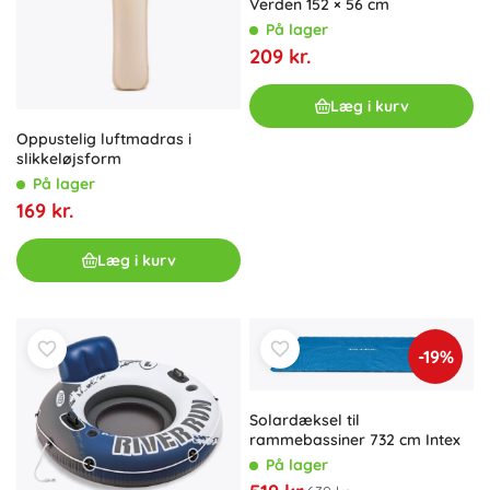
Verden 152 × 56 cm
På lager
209 kr.
Læg i kurv
Oppustelig luftmadras i
slikkeløjsform
På lager
169 kr.
Læg i kurv
-19%
Solardæksel til
rammebassiner 732 cm Intex
På lager