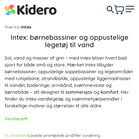
Mærker
Intex
Intex: børnebassiner og oppustelige
legetøj til vand
Sol, vand og masser af grin – med Intex bliver hvert bad
sjovt for både små og store. Mærket Intex tilbyder
børnebassiner, oppustelige soppebassiner og legeområder
med rutsjebane, strandbolde, oppustelige liggemadrasser
til vandet, baderinge, armbånd, svømmeveste og
børnebåde – alt designet til
sommersjov
og
komfort
. Her
finder du Intex vandlegetøj og svømmehjælpemidler i
forskellige motiver og størrelser til alle aldre.
Førsteprioritet er
sikkerhed
og
kvalitetsforarbejdning
. Intex
Vis mere
bruger holdbar vinyl, forstærkede samlinger og
sikkerhedsventiler; mange produkter har en fler-kammers
Vi anbefaler
Laveste pris
Højeste pris
Efter vurdering
konstruktion for øget
stabilitet
og behagelig opdrift. Glatte