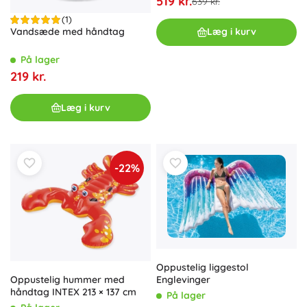
519 kr.
639 kr.
(1)
Læg i kurv
Vandsæde med håndtag
På lager
219 kr.
Læg i kurv
-22%
Oppustelig liggestol
Englevinger
Oppustelig hummer med
håndtag INTEX 213 × 137 cm
På lager