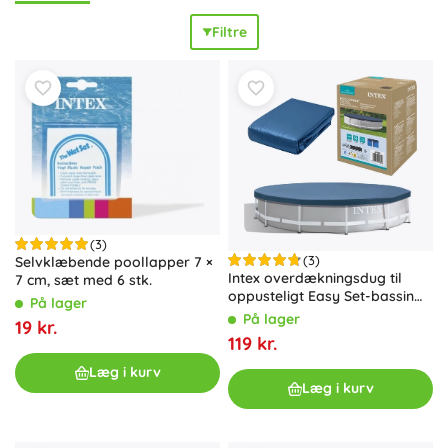
kanter, behagelige overflader og klare farver bidrager til
Filtre
komfort
, så Intex børnebassiner, baderinge og armbånd
sidder godt og kan klare hyppig leg ved vandet. Du vil også
sætte pris på den
nemme brug
: hurtig oppustning med
hånd-, fod- eller elektrisk pumpe fra Intex, enkel tømning
og kompakt opbevaring. Udvalgte modeller leveres med
reparationslap, og der findes også praktisk Intex-tilbehør.
Vælg et Intex børnebassin, en oppustelig badering,
armbånd, en liggemadras eller andet vandlegetøj, der
passer præcist til barnets alder og færdigheder, og nyd en
bekymringsfri sommer ved vandet
.
(3)
(3)
Selvklæbende poollapper 7 ×
Intex overdækningsdug til
7 cm, sæt med 6 stk.
oppusteligt Easy Set-bassin
På lager
366 cm
På lager
19 kr.
119 kr.
Læg i kurv
Læg i kurv