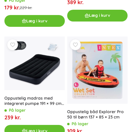
På lager
389 kr.
179 kr.
229 kr.
Læg i kurv
Læg i kurv
Oppustelig madras med
integreret pumpe 191 × 99 cm
til 1 person INTEX
På lager
Oppustelig båd Explorer Pro
239 kr.
50 til børn 137 × 85 × 23 cm
På lager
109 kr.
Læg i kurv