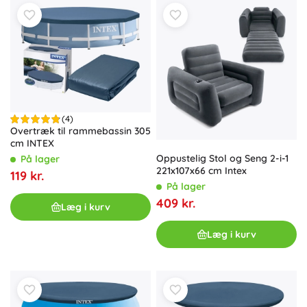
(4)
Overtræk til rammebassin 305
cm INTEX
Oppustelig Stol og Seng 2-i-1
På lager
221x107x66 cm Intex
119 kr.
På lager
409 kr.
Læg i kurv
Læg i kurv