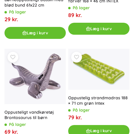
farver 168 × 46 cm INTEX
blød bund 61x22 cm
På lager
På lager
89 kr.
29 kr.
Læg i kurv
Læg i kurv
Oppustelig strandmadras 188
× 71 cm grøn Intex
På lager
Oppusteligt vandkøretøj
79 kr.
Brontosaurus til børn
På lager
Læg i kurv
69 kr.