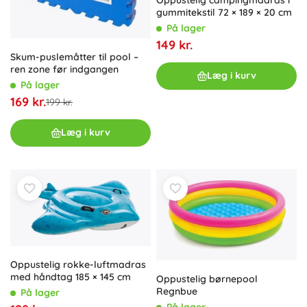
gummitekstil 72 × 189 × 20 cm
På lager
149 kr.
Skum-puslemåtter til pool –
ren zone før indgangen
Læg i kurv
På lager
169 kr.
199 kr.
Læg i kurv
Oppustelig rokke-luftmadras
med håndtag 185 × 145 cm
Oppustelig børnepool
Regnbue
På lager