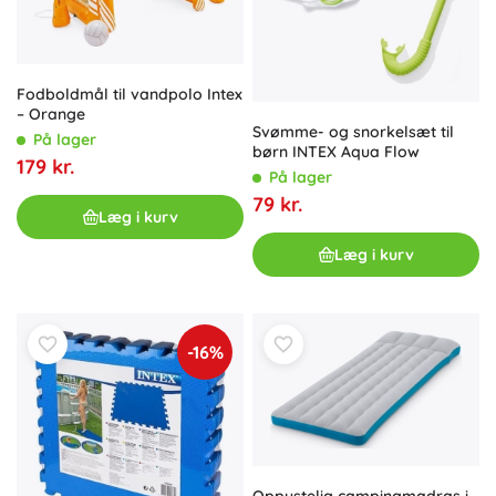
Fodboldmål til vandpolo Intex
– Orange
Svømme- og snorkelsæt til
På lager
børn INTEX Aqua Flow
179 kr.
På lager
79 kr.
Læg i kurv
Læg i kurv
-16%
Oppustelig campingmadras i