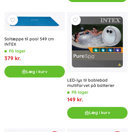
Soltæppe til pool 549 cm
INTEX
På lager
379 kr.
Læg i kurv
LED-lys til boblebad
multifarvet på batterier
På lager
149 kr.
Læg i kurv