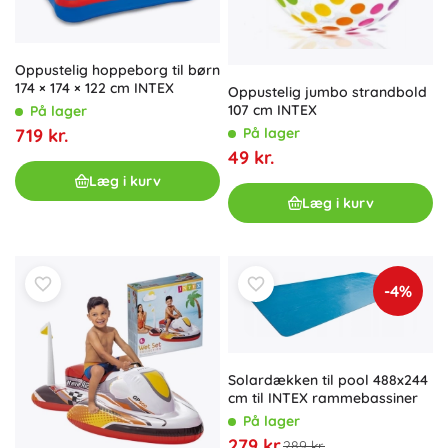
Oppustelig hoppeborg til børn
174 × 174 × 122 cm INTEX
Oppustelig jumbo strandbold
107 cm INTEX
På lager
719 kr.
På lager
49 kr.
Læg i kurv
Læg i kurv
-4%
Solardækken til pool 488x244
cm til INTEX rammebassiner
På lager
279 kr.
289 kr.