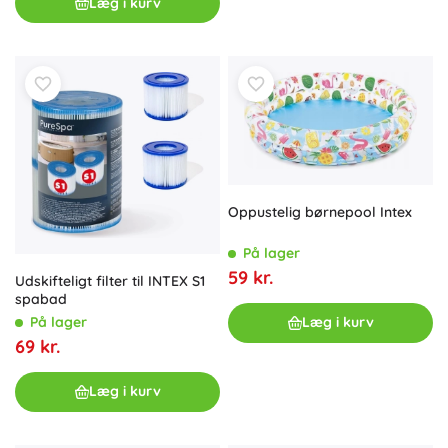
Læg i kurv
Oppustelig børnepool Intex
På lager
59 kr.
Udskifteligt filter til INTEX S1
spabad
På lager
Læg i kurv
69 kr.
Læg i kurv