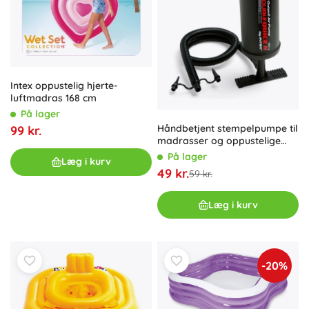
Intex oppustelig hjerte-
luftmadras 168 cm
På lager
Håndbetjent stempelpumpe til
99 kr.
madrasser og oppustelige
INTEX Double Quick II
På lager
Læg i kurv
49 kr.
59 kr.
Læg i kurv
-20%