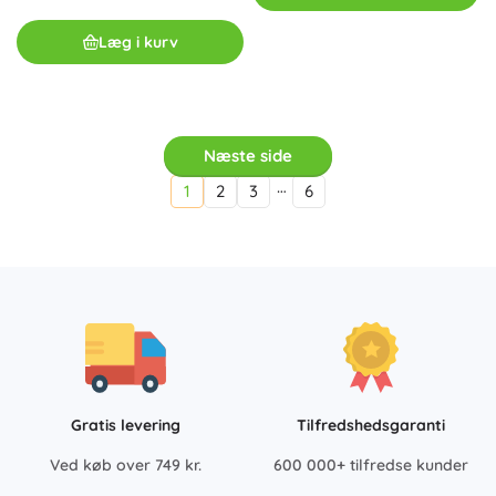
Læg i kurv
Næste side
…
1
2
3
6
Gratis levering
Tilfredshedsgaranti
Ved køb over 749 kr.
600 000+ tilfredse kunder