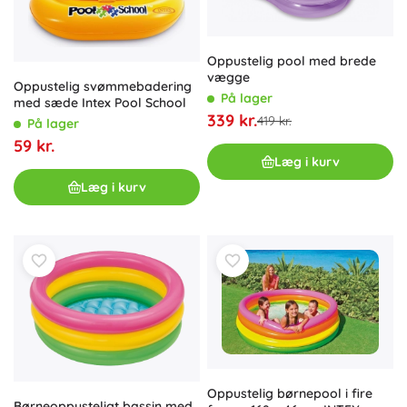
Oppustelig pool med brede
vægge
Oppustelig svømmebadering
På lager
med sæde Intex Pool School
339 kr.
419 kr.
På lager
59 kr.
Læg i kurv
Læg i kurv
Oppustelig børnepool i fire
Børneoppusteligt bassin med