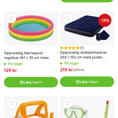
-13%
(1)
Oppustelig dobbelmadras
Oppustelig børnepool
203 × 152 cm med puder
regnbue 147 × 33 cm Intex
INTEX Velour
På lager
På lager
219 kr.
129 kr.
249 kr.
Læg i kurv
Læg i kurv