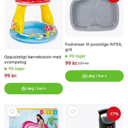
Fodrenser til poolstige INTEX,
grå
På lager
Oppusteligt børnebassin med
svampetag
99 kr.
129 kr.
På lager
99 kr.
Læg i kurv
Læg i kurv
-17%