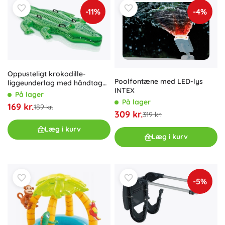
-11%
-4%
Oppusteligt krokodille-
Poolfontæne med LED-lys
liggeunderlag med håndtag
INTEX
203 × 114 cm Intex
På lager
På lager
169 kr.
189 kr.
309 kr.
319 kr.
Læg i kurv
Læg i kurv
-5%