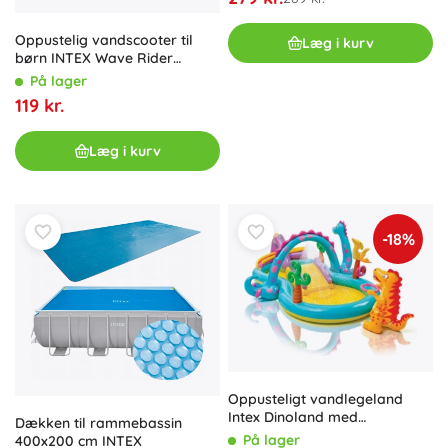
Oppustelig vandscooter til
Læg i kurv
børn INTEX Wave Rider
GP500
På lager
119 kr.
Læg i kurv
-18%
Oppusteligt vandlegeland
Intex Dinoland med
Dækken til rammebassin
rutsjebane og springvand
På lager
400x200 cm INTEX