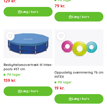
På lager
129 kr.
79 kr.
Læg i kurv
Læg i kurv
Beskyttelsesovertræk til Intex-
pools 457 cm
Oppustelig svømmering 76 cm
På lager
INTEX
159 kr.
På lager
19 kr.
Læg i kurv
Læg i kurv