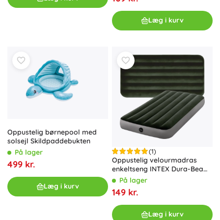
Læg i kurv
Oppustelig børnepool med
solsejl Skildpaddebukten
(1)
På lager
Oppustelig velourmadras
499 kr.
enkeltseng INTEX Dura-Beam
Fiber-Tech 191 × 99 × 25 cm
På lager
Læg i kurv
149 kr.
Læg i kurv