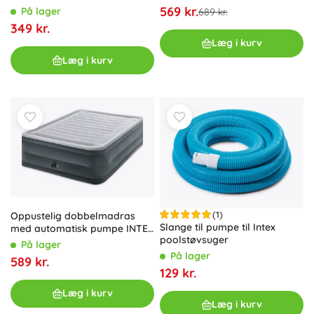
569 kr.
På lager
689 kr.
349 kr.
Læg i kurv
Læg i kurv
(1)
Oppustelig dobbelmadras
Slange til pumpe til Intex
med automatisk pumpe INTEX
poolstøvsuger
203 × 152 × 56 cm
På lager
På lager
589 kr.
129 kr.
Læg i kurv
Læg i kurv