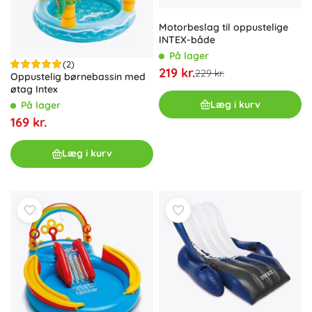
Motorbeslag til oppustelige
INTEX-både
På lager
(2)
219 kr.
229 kr.
Oppustelig børnebassin med
øtag Intex
Læg i kurv
På lager
169 kr.
Læg i kurv