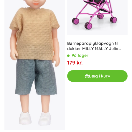
Børneparaplyklapvogn til
dukker MILLY MALLY Julia
Prestige Black
På lager
179 kr.
Læg i kurv