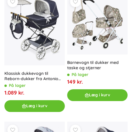
Barnevogn til dukker med
taske og stjerner
Klassisk dukkevogn til
På lager
Reborn-dukker fra Antonio
149 kr.
Juan
På lager
1.089 kr.
Læg i kurv
Læg i kurv