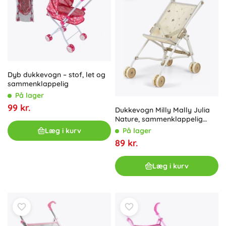
Dyb dukkevogn – stof, let og
sammenklappelig
På lager
99 kr.
Dukkevogn Milly Mally Julia
Nature, sammenklappelig
paraplymodel
Læg i kurv
På lager
89 kr.
Læg i kurv