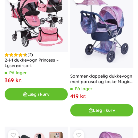
(2)
2-i-1 dukkevogn Princess –
Lyserød-sort
På lager
Sammenklappelig dukkevogn
369 kr.
med parasol og taske Magic
Bubble 60 cm
På lager
Læg i kurv
419 kr.
Læg i kurv