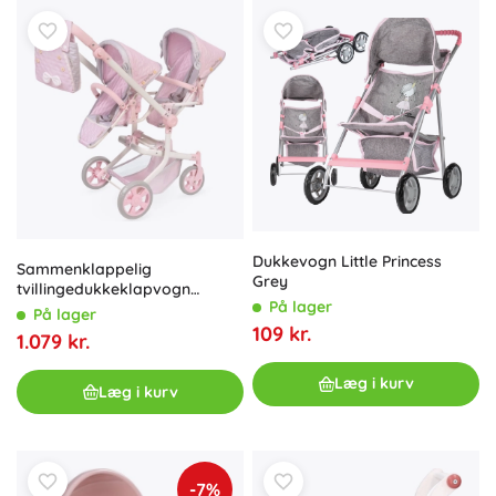
Dukkevogn Little Princess
Sammenklappelig
Grey
tvillingedukkeklapvogn
På lager
SOPHIE med taske,
På lager
højdejusterbar 91 cm
109 kr.
1.079 kr.
Læg i kurv
Læg i kurv
-7%