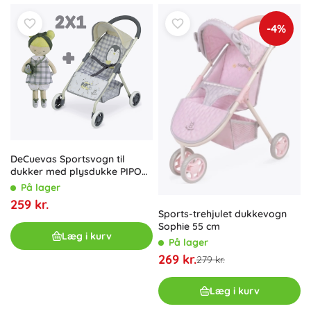
-4%
DeCuevas Sportsvogn til
dukker med plysdukke PIPO
2022
På lager
259 kr.
Sports-trehjulet dukkevogn
Sophie 55 cm
Læg i kurv
På lager
269 kr.
279 kr.
Læg i kurv