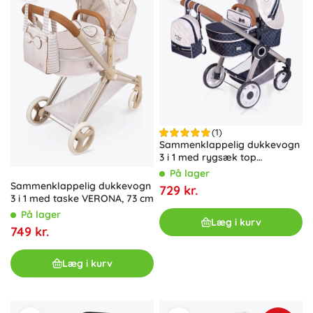
(1)
Sammenklappelig dukkevogn
3 i 1 med rygsæk top
collection 70 cm
På lager
Sammenklappelig dukkevogn
729 kr.
3 i 1 med taske VERONA, 73 cm
På lager
Læg i kurv
749 kr.
Læg i kurv