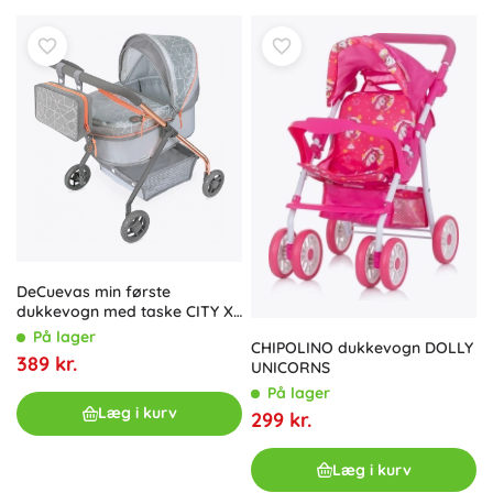
DeCuevas min første
dukkevogn med taske CITY X
– 56 cm
På lager
CHIPOLINO dukkevogn DOLLY
389 kr.
UNICORNS
På lager
Læg i kurv
299 kr.
Læg i kurv