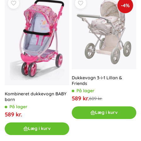
-4%
Dukkevogn 3-i-1 Lillan &
Friends
På lager
Kombineret dukkevogn BABY
589 kr.
609 kr.
born
På lager
Læg i kurv
589 kr.
Læg i kurv