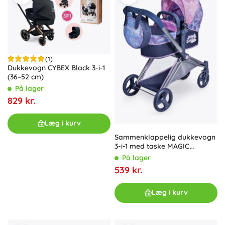
(1)
Dukkevogn CYBEX Black 3-i-1
(36–52 cm)
På lager
829 kr.
Læg i kurv
Sammenklappelig dukkevogn
3-i-1 med taske MAGIC
BUBBLE 73 cm
På lager
539 kr.
Læg i kurv