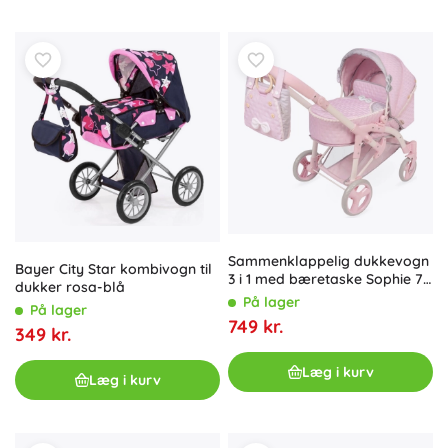
Sammenklappelig dukkevogn
Bayer City Star kombivogn til
3 i 1 med bæretaske Sophie 75
dukker rosa-blå
cm
På lager
På lager
749 kr.
349 kr.
Læg i kurv
Læg i kurv