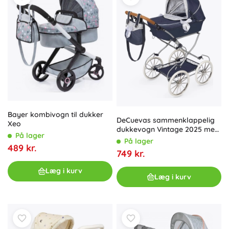
Bayer kombivogn til dukker
DeCuevas sammenklappelig
Xeo
dukkevogn Vintage 2025 med
På lager
taske, håndtagshøjde 81 cm
På lager
489 kr.
749 kr.
Læg i kurv
Læg i kurv