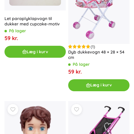
Let paraplyklapvogn til
dukker med cupcake-motiv
På lager
59 kr.
(1)
Læg i kurv
Dyb dukkevogn 48 × 28 × 54
cm
På lager
59 kr.
Læg i kurv