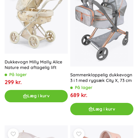
Dukkevogn Milly Mally Alice
Nature med aftagelig lift
På lager
Sammenklappelig dukkevogn
3 i 1 med rygsæk City X, 73 cm
299 kr.
På lager
689 kr.
Læg i kurv
Læg i kurv