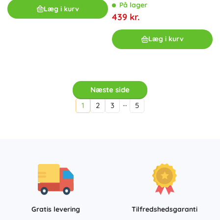
På lager
Læg i kurv
439 kr.
Læg i kurv
Næste side
…
1
2
3
5
Gratis levering
Tilfredshedsgaranti