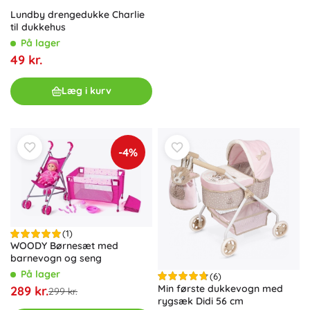
Lundby drengedukke Charlie
til dukkehus
På lager
49 kr.
Læg i kurv
-4%
(1)
WOODY Børnesæt med
barnevogn og seng
På lager
(6)
Min første dukkevogn med
289 kr.
299 kr.
rygsæk Didi 56 cm