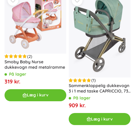
(2)
Smoby Baby Nurse
dukkevogn med metalramme
På lager
(1)
319 kr.
Sammenklappelig dukkevogn
3 i 1 med taske CAPRICCIO, 73
Læg i kurv
cm
På lager
909 kr.
Læg i kurv