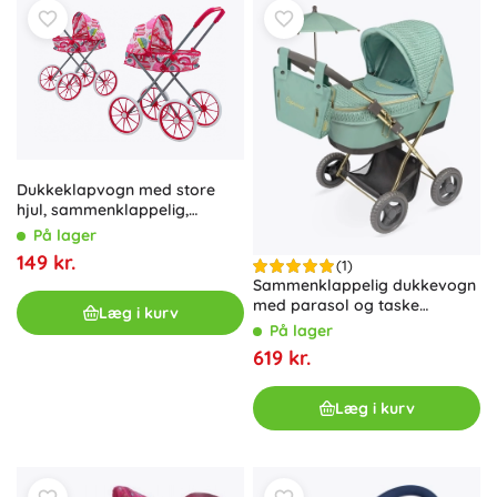
Dukkeklapvogn med store
hjul, sammenklappelig,
lyserød med mønstre
På lager
149 kr.
(1)
Sammenklappelig dukkevogn
med parasol og taske
Læg i kurv
Capriccio 60 cm
På lager
619 kr.
Læg i kurv