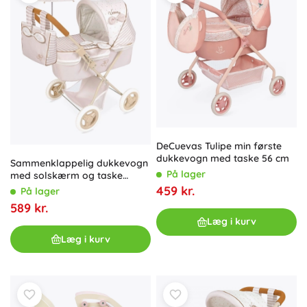
DeCuevas Tulipe min første
dukkevogn med taske 56 cm
Sammenklappelig dukkevogn
På lager
med solskærm og taske
Verona 60 cm
459 kr.
På lager
589 kr.
Læg i kurv
Læg i kurv