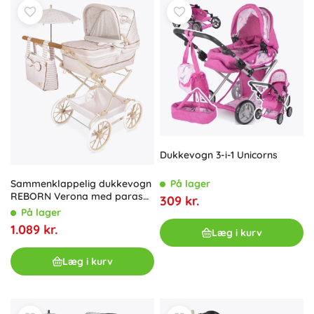
Dukkevogn 3-i-1 Unicorns
Sammenklappelig dukkevogn
På lager
REBORN Verona med parasol
309 kr.
og tilbehør, håndtagshøjde
På lager
65–90 cm
1.089 kr.
Læg i kurv
Læg i kurv