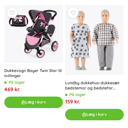
Dukkevogn Bayer Twin Star til
tvillinger
På lager
Lundby dukkehus-dukke­sæt
bedstemor og bedstefar
469 kr.
Jamie
På lager
159 kr.
Læg i kurv
Læg i kurv