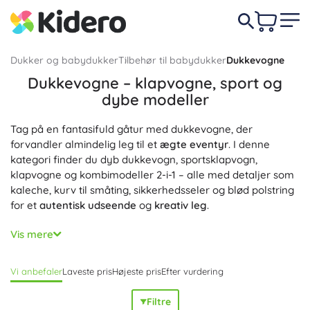
Dukker og babydukker
Tilbehør til babydukker
Dukkevogne
Dukkevogne – klapvogne, sport og
dybe modeller
Tag på en fantasifuld gåtur med dukkevogne, der
forvandler almindelig leg til et
ægte eventyr
. I denne
kategori finder du dyb dukkevogn, sportsklapvogn,
klapvogne og kombimodeller 2-i-1 – alle med detaljer som
kaleche, kurv til småting, sikkerhedsseler og blød polstring
for et
autentisk udseende
og
kreativ leg
.
Let, men
holdbar konstruktion
, stille hjul og
nem
Vis mere
manøvrering
sikrer en glidende køreoplevelse både inde
og ude. Mange dukkevogne til børn er
sammenklappelige
Vi anbefaler
Laveste pris
Højeste pris
Efter vurdering
og har højdejusterbart håndtag, så de følger barnets
vækst; vaskbart stof gør
vedligeholdelsen
nem. Forskellige
Filtre
størrelser passer til dukker i flere størrelser. Vælg mellem