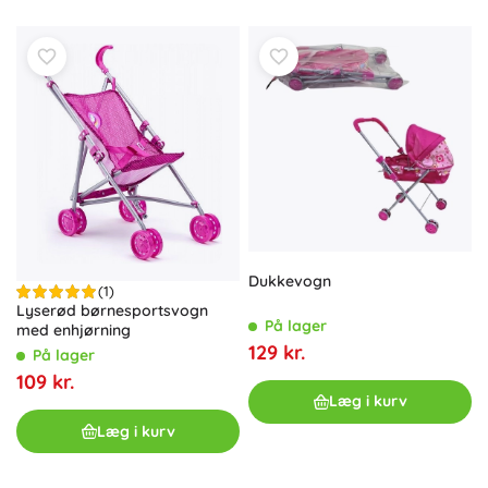
Dukkevogn
(1)
Lyserød børnesportsvogn
På lager
med enhjørning
129 kr.
På lager
109 kr.
Læg i kurv
Læg i kurv