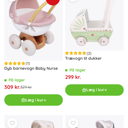
(2)
Trævogn til dukker
(1)
Dyb barnevogn Baby Nurse
På lager
299 kr.
På lager
309 kr.
329 kr.
Læg i kurv
Læg i kurv