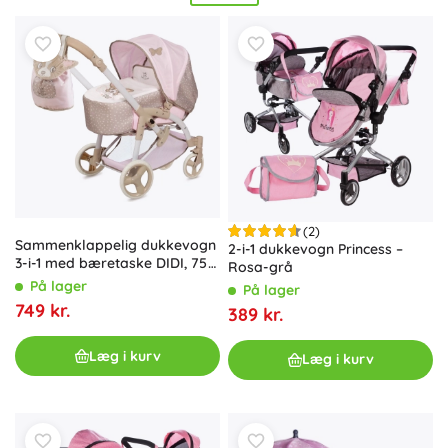
dybe, sportslige, klapvogne og vogne til tvillinger, og
fuldend dem med praktisk tilbehør – pusletaske til vognen,
kørepose, regnslag eller pusleunderlag. Leg med en
dukkevogn styrker
empati
,
fin- og grovmotorik
samt
sociale færdigheder
. Stilrene farver, stabil ramme og
sikre
materialer
gør disse vogne til en
ideel gave
til både piger
og drenge.
(2)
Sammenklappelig dukkevogn
2-i-1 dukkevogn Princess –
3-i-1 med bæretaske DIDI, 75
Rosa-grå
cm
På lager
På lager
749 kr.
389 kr.
Læg i kurv
Læg i kurv