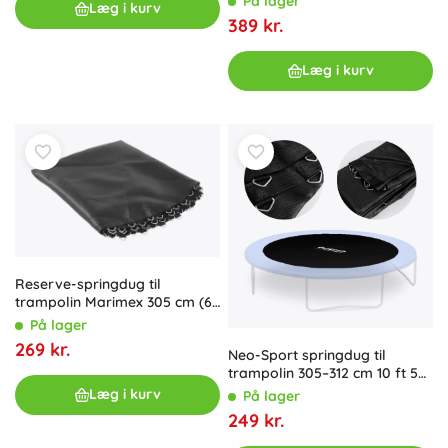
På lager
Læg i kurv
389 kr.
Læg i kurv
Reserve-springdug til
trampolin Marimex 305 cm (64
fjedre, diameter 260 cm)
På lager
269 kr.
Neo-Sport springdug til
trampolin 305–312 cm 10 ft 54
fjedre
Læg i kurv
På lager
249 kr.