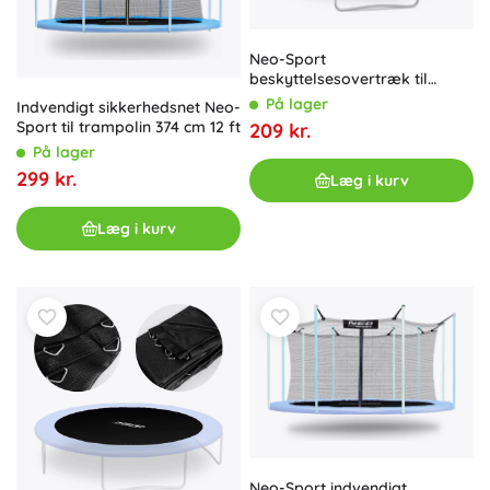
Neo-Sport
beskyttelsesovertræk til
trampolinfjedre 183 cm
På lager
Indvendigt sikkerhedsnet Neo-
Sport til trampolin 374 cm 12 ft
209 kr.
På lager
299 kr.
Læg i kurv
Læg i kurv
Neo-Sport indvendigt