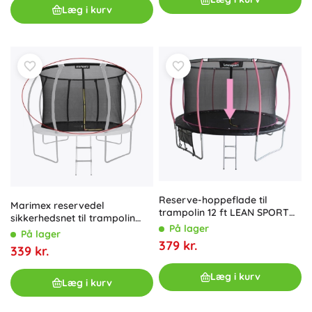
Læg i kurv
Reserve-hoppeflade til
Marimex reservedel
trampolin 12 ft LEAN SPORT
sikkerhedsnet til trampolin
MAX
På lager
Premium 366 cm
På lager
379 kr.
339 kr.
Læg i kurv
Læg i kurv