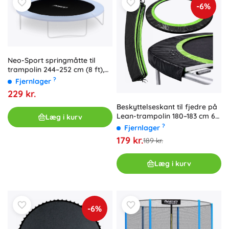
-6%
Neo-Sport springmåtte til
trampolin 244–252 cm (8 ft),
42 fjedre
?
Fjernlager
229 kr.
Beskyttelseskant til fjedre på
Lean-trampolin 180–183 cm 6
Læg i kurv
ft sort
?
Fjernlager
179 kr.
189 kr.
Læg i kurv
-6%