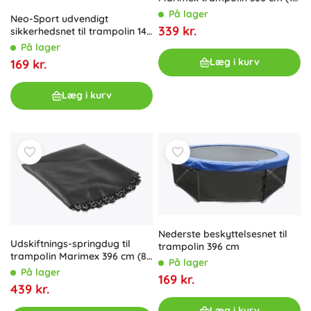
ft)
På lager
Neo-Sport udvendigt
339 kr.
sikkerhedsnet til trampolin 140
cm (4,5 ft) til 6 stolper
På lager
Læg i kurv
169 kr.
Læg i kurv
Nederste beskyttelsesnet til
Udskiftnings-springdug til
trampolin 396 cm
trampolin Marimex 396 cm (80
På lager
fjedre, diameter 345 cm)
På lager
169 kr.
439 kr.
Læg i kurv