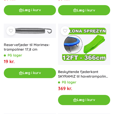
Læg i kurv
Læg i kurv
Reservefjeder til Marimex-
trampoliner 17,8 cm
På lager
19 kr.
Beskyttende fjederkant
Læg i kurv
SKYRAMIZ til havetrampolin
366 cm (12 ft) – grøn
På lager
369 kr.
Læg i kurv