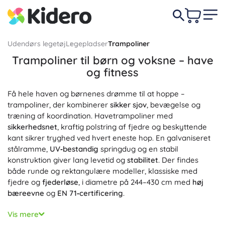
Udendørs legetøj
Legepladser
Trampoliner
Trampoliner til børn og voksne – have
og fitness
Få hele haven og børnenes drømme til at hoppe –
trampoliner, der kombinerer
sikker sjov
, bevægelse og
træning af koordination. Havetrampoliner med
sikkerhedsnet
, kraftig polstring af fjedre og beskyttende
kant sikrer tryghed ved hvert eneste hop. En galvaniseret
stålramme,
UV‑bestandig
springdug og en stabil
konstruktion giver lang levetid og
stabilitet
. Der findes
både runde og rektangulære modeller, klassiske med
fjedre og
fjederløse
, i diametre på 244–430 cm med
høj
bæreevne
og
EN 71‑certificering
.
At hoppe på trampolin styrker kroppens kerne, forbedrer
Vis mere
balance og koordination og hjælper med at
forbrænde