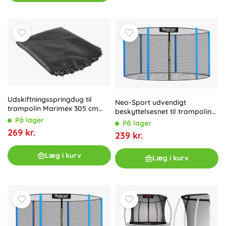
Udskiftningsspringdug til
Neo-Sport udvendigt
trampolin Marimex 305 cm
beskyttelsesnet til trampolin
(60 fjedre, diameter 264 cm)
På lager
244–252 cm (8 ft) til 6 stolper
På lager
269 kr.
239 kr.
Læg i kurv
Læg i kurv