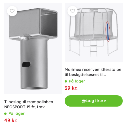
Marimex reservemidterstolpe
til beskyttelsesnet til
trampolin
På lager
39 kr.
Læg i kurv
T-beslag til trampolinben
NEOSPORT 15 ft, 1 stk.
På lager
49 kr.