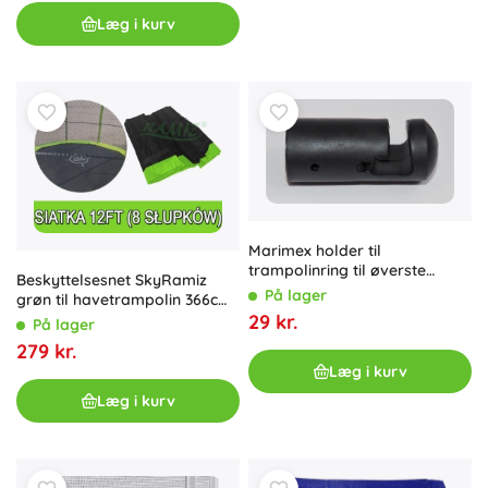
Læg i kurv
Marimex holder til
trampolinring til øverste
Beskyttelsesnet SkyRamiz
stolpe på sikkerhedsnet
På lager
grøn til havetrampolin 366cm
29 kr.
8 tunneler til stolper
På lager
279 kr.
Læg i kurv
Læg i kurv