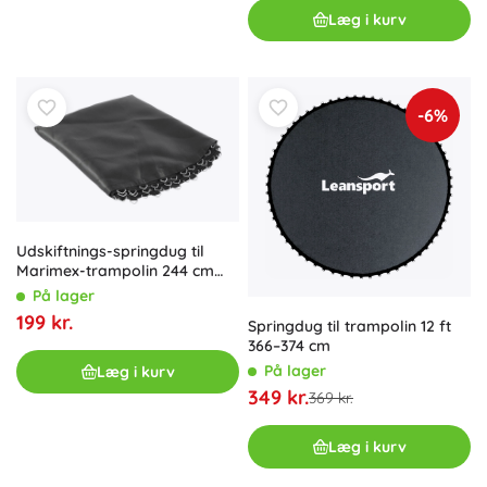
Læg i kurv
-6%
Udskiftnings-springdug til
Marimex-trampolin 244 cm
(48 fjedre, diameter 203 cm)
På lager
199 kr.
Springdug til trampolin 12 ft
366–374 cm
På lager
Læg i kurv
349 kr.
369 kr.
Læg i kurv