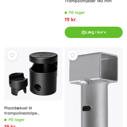
Trampolinfjeder 140 mm
På lager
19 kr.
Læg i kurv
Plastdæksel til
trampolinestolpe
(svampeform) med ring, sort
På lager
25 mm
19 kr.