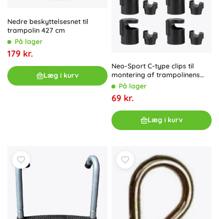
Nedre beskyttelsesnet til
trampolin 427 cm
På lager
179 kr.
Neo-Sport C-type clips til
montering af trampolinens
Læg i kurv
indvendige sikkerhedsnet (6
På lager
stk.)
69 kr.
Læg i kurv