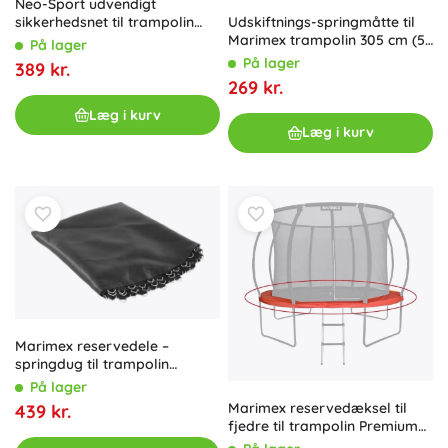
Neo-Sport udvendigt
Udskiftnings-springmåtte til
sikkerhedsnet til trampolin
Marimex trampolin 305 cm (54
427–435 cm (14 ft) til 8 stolper
På lager
fjedre, diameter 263 cm)
På lager
389 kr.
269 kr.
Læg i kurv
Læg i kurv
Marimex reservedele –
springdug til trampolin
Premium 396 cm (80 fjedre)
På lager
Marimex reservedæksel til
439 kr.
fjedre til trampolin Premium
305 cm