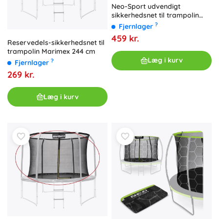
Neo-Sport udvendigt
sikkerhedsnet til trampolin
457–465 cm (15 ft) til 10
?
Fjernlager
stolper
459 kr.
Reservedels-sikkerhedsnet til
trampolin Marimex 244 cm
Læg i kurv
?
Fjernlager
269 kr.
Læg i kurv