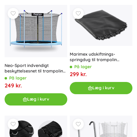
Marimex udskiftnings-
springdug til trampolin
Premium in-ground 305 (60
Neo-Sport indvendigt
På lager
fjedre)
beskyttelsesnet til trampolin
299 kr.
305–312 cm (10 ft) til 6 stolper
På lager
249 kr.
Læg i kurv
Læg i kurv