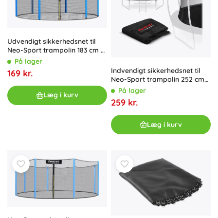
Udvendigt sikkerhedsnet til
Neo-Sport trampolin 183 cm 6
ft til 6 stænger
På lager
Indvendigt sikkerhedsnet til
169 kr.
Neo-Sport trampolin 252 cm
(8 ft) til 6 stolper
På lager
Læg i kurv
259 kr.
Læg i kurv