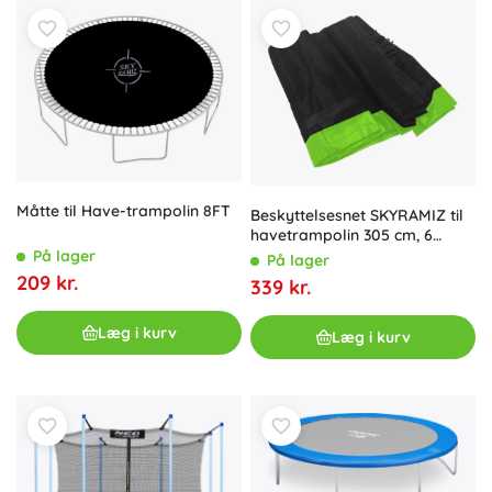
Måtte til Have-trampolin 8FT
Beskyttelsesnet SKYRAMIZ til
havetrampolin 305 cm, 6
tunneler – Grøn
På lager
På lager
209 kr.
339 kr.
Læg i kurv
Læg i kurv