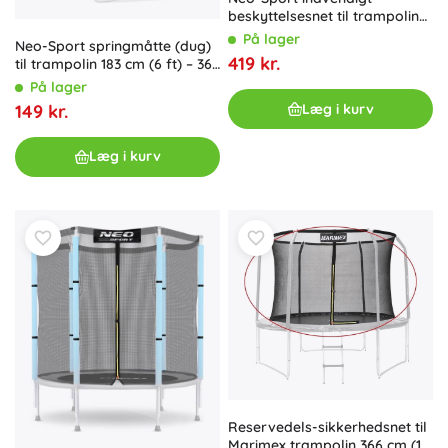
beskyttelsesnet til trampolin
457–465 cm (15 ft) til 10
På lager
Neo-Sport springmåtte (dug)
stolper
419 kr.
til trampolin 183 cm (6 ft) – 36
fjedre
På lager
Læg i kurv
149 kr.
Læg i kurv
Reservedels-sikkerhedsnet til
Marimex trampolin 366 cm (12