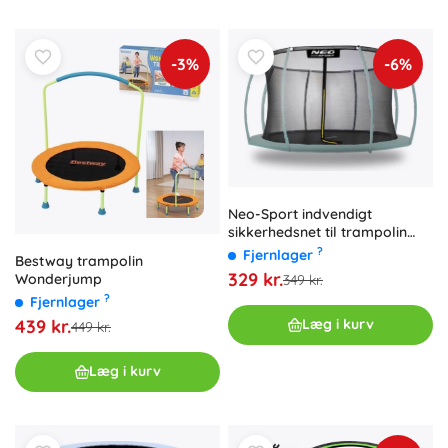
-3%
-6%
Neo-Sport indvendigt
sikkerhedsnet til trampolin
366–374 cm (12 ft), 8 stolper
?
Fjernlager
Bestway trampolin
329 kr.
Wonderjump
349 kr.
?
Fjernlager
439 kr.
Læg i kurv
449 kr.
Læg i kurv