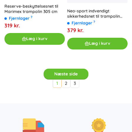
Reserve-beskyttelsesnet til
Neo-sport indvendigt
Marimex trampolin 305 cm
sikkerhedsnet til trampolin
?
Fjernlager
252 cm (8 ft) til 6 stolper
?
Fjernlager
319 kr.
379 kr.
Læg i kurv
Læg i kurv
Næste side
1
2
3