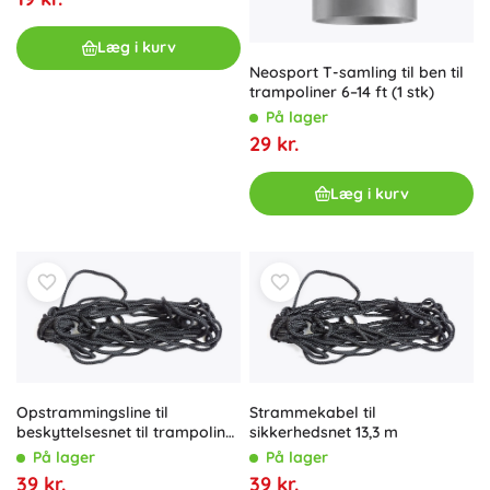
Læg i kurv
Neosport T-samling til ben til
trampoliner 6–14 ft (1 stk)
På lager
29 kr.
Læg i kurv
Opstrammingsline til
Strammekabel til
beskyttelsesnet til trampolin
sikkerhedsnet 13,3 m
Marimex 305 cm (8,5 m)
På lager
På lager
39 kr.
39 kr.