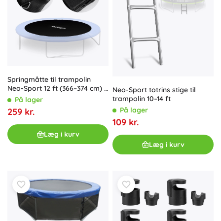
Springmåtte til trampolin
Neo-Sport 12 ft (366–374 cm) –
Neo-Sport totrins stige til
64 fjedre
trampolin 10–14 ft
På lager
På lager
259 kr.
109 kr.
Læg i kurv
Læg i kurv