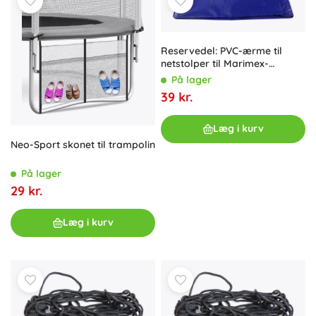
Reservedel: PVC-ærme til
netstolper til Marimex-
trampoliner
På lager
39 kr.
Læg i kurv
Neo-Sport skonet til trampolin
På lager
29 kr.
Læg i kurv