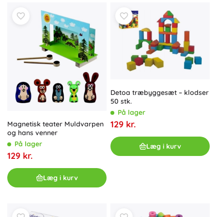
Detoa træbyggesæt – klodser
50 stk.
På lager
129 kr.
Magnetisk teater Muldvarpen
og hans venner
På lager
Læg i kurv
129 kr.
Læg i kurv