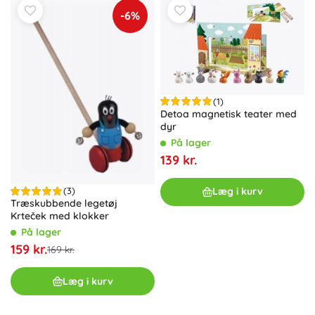
-6%
(1)
Detoa magnetisk teater med
dyr
På lager
139 kr.
Læg i kurv
(3)
Træskubbende legetøj
Krteček med klokker
På lager
159 kr.
169 kr.
Læg i kurv