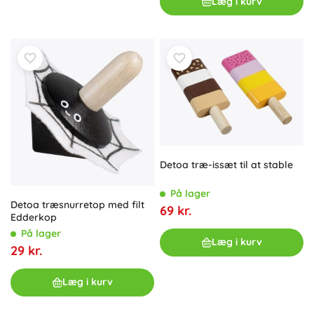
Læg i kurv
Detoa træ-issæt til at stable
På lager
Detoa træsnurretop med filt
69 kr.
Edderkop
På lager
Læg i kurv
29 kr.
Læg i kurv