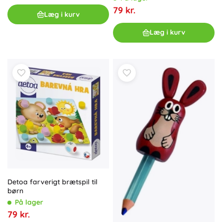
79 kr.
Læg i kurv
Læg i kurv
Detoa farverigt brætspil til
børn
På lager
79 kr.