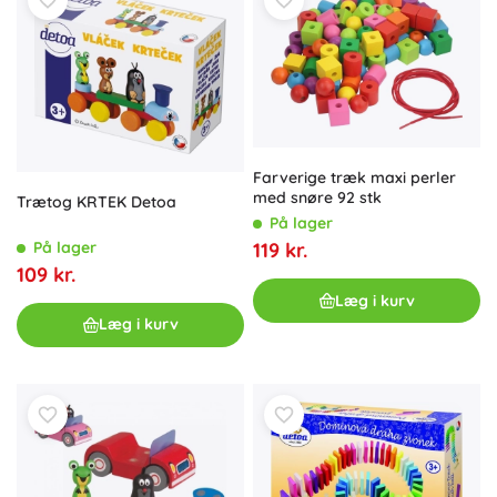
Farverige træk maxi perler
med snøre 92 stk
Trætog KRTEK Detoa
På lager
På lager
119 kr.
109 kr.
Læg i kurv
Læg i kurv