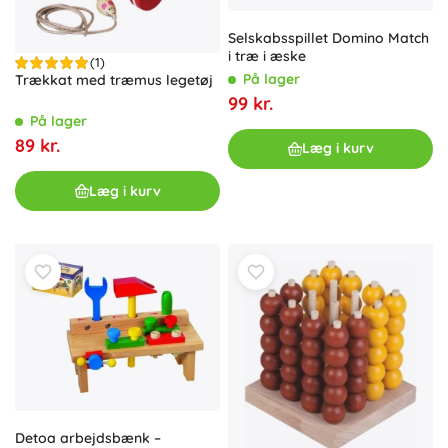
Selskabsspillet Domino Match
i træ i æske
(1)
På lager
Trækkat med træmus legetøj
99 kr.
På lager
89 kr.
Læg i kurv
Læg i kurv
Detoa arbejdsbænk –