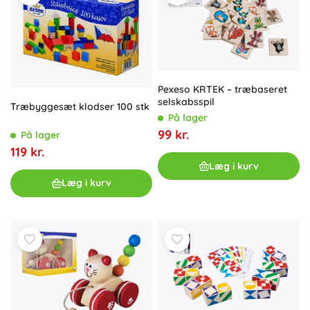
Pexeso KRTEK – træbaseret
selskabsspil
Træbyggesæt klodser 100 stk
På lager
99 kr.
På lager
119 kr.
Læg i kurv
Læg i kurv