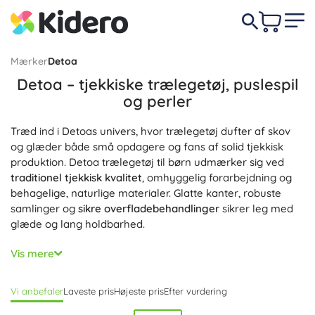
Mærker
Detoa
Detoa – tjekkiske trælegetøj, puslespil
og perler
Træd ind i Detoas univers, hvor trælegetøj dufter af skov
og glæder både små opdagere og fans af solid tjekkisk
produktion. Detoa trælegetøj til børn udmærker sig ved
traditionel tjekkisk kvalitet
, omhyggelig forarbejdning og
behagelige, naturlige materialer. Glatte kanter, robuste
samlinger og
sikre overfladebehandlinger
sikrer leg med
glæde og lang holdbarhed.
Kategorien Detoa byder på træpuslespil og byggesæt,
Vis mere
puttekasser til tumlinger, klodser og kuglerammer,
snoreperler og kreative sæt, træklegetøj på hjul, magnetisk
Vi anbefaler
Laveste pris
Højeste pris
Efter vurdering
teater, figurer og dukker. Disse
kreative og didaktiske
legetøj
understøtter finmotorik, hånd–øje-koordination,