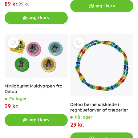
89 kr.
99 kr.
Læg i kurv
Læg i kurv
Minilabyrint Muldvarpen fra
Detoa
På lager
Detoa børnehalskæde i
39 kr.
regnbuefarver af træperler
På lager
Læg i kurv
29 kr.