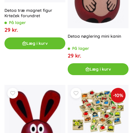
Detoa træ magnet figur
Krteček forundret
På lager
29 kr.
Detoa nøglering mini kanin
Læg i kurv
På lager
29 kr.
Læg i kurv
-10%