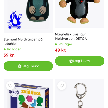
Magnetisk træfigur
Muldvarpen DETOA
Stempel Muldvarpen på
løbehjul
På lager
På lager
49 kr.
39 kr.
Læg i kurv
Læg i kurv