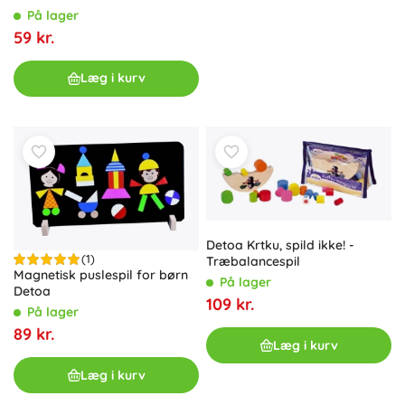
På lager
59 kr.
Læg i kurv
Detoa Krtku, spild ikke! -
(1)
Træbalancespil
Magnetisk puslespil for børn
På lager
Detoa
109 kr.
På lager
89 kr.
Læg i kurv
Læg i kurv