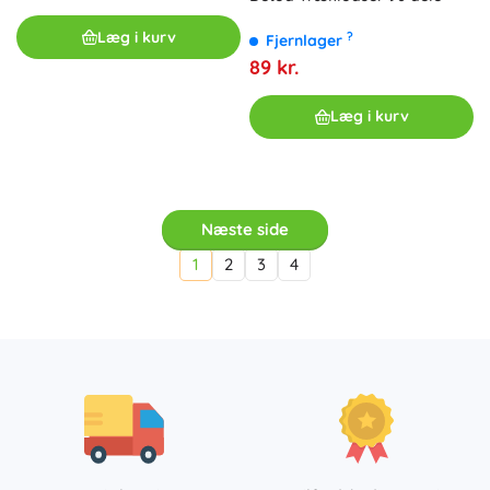
Læg i kurv
?
Fjernlager
89 kr.
Læg i kurv
Næste side
1
2
3
4