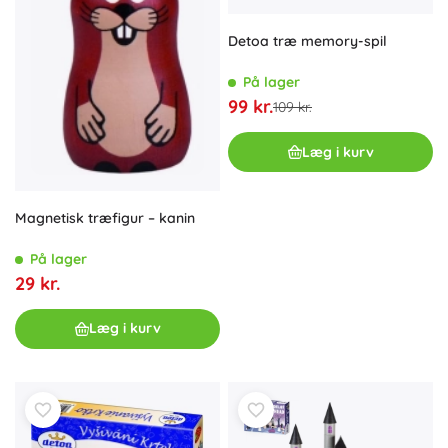
Detoa træ memory-spil
På lager
99 kr.
109 kr.
Læg i kurv
Magnetisk træfigur – kanin
På lager
29 kr.
Læg i kurv