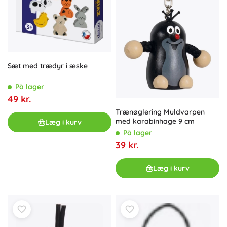
Sæt med trædyr i æske
På lager
49 kr.
Trænøglering Muldvarpen
med karabinhage 9 cm
Læg i kurv
På lager
39 kr.
Læg i kurv