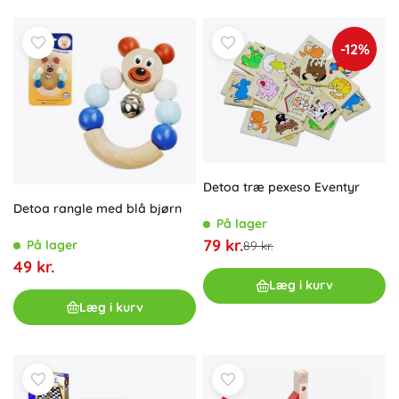
-12%
Detoa træ pexeso Eventyr
Detoa rangle med blå bjørn
På lager
79 kr.
På lager
89 kr.
49 kr.
Læg i kurv
Læg i kurv