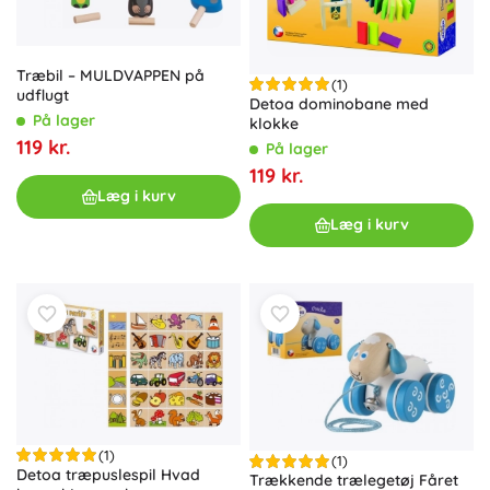
Træbil – MULDVAPPEN på
(1)
udflugt
Detoa dominobane med
På lager
klokke
119 kr.
På lager
119 kr.
Læg i kurv
Læg i kurv
(1)
(1)
Detoa træpuslespil Hvad
Trækkende trælegetøj Fåret