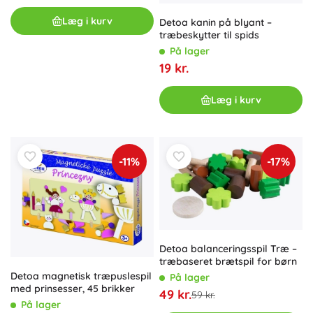
Læg i kurv
Detoa kanin på blyant –
træbeskytter til spids
På lager
19 kr.
Læg i kurv
-11%
-17%
Detoa balanceringsspil Træ –
træbaseret brætspil for børn
Detoa magnetisk træpuslespil
På lager
med prinsesser, 45 brikker
49 kr.
59 kr.
På lager