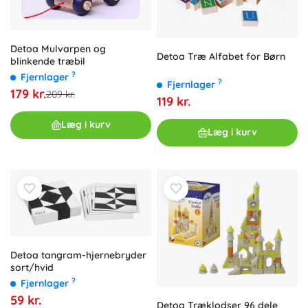
Detoa Mulvarpen og
Detoa Træ Alfabet for Børn
blinkende træbil
?
Fjernlager
?
Fjernlager
179 kr.
209 kr.
119 kr.
Læg i kurv
Læg i kurv
Detoa tangram-hjernebryder
sort/hvid
?
Fjernlager
59 kr.
Detoa Træklodser 96 dele