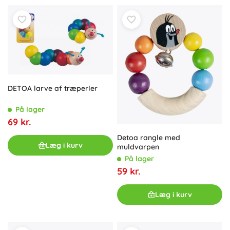
DETOA larve af træperler
På lager
69 kr.
Detoa rangle med
Læg i kurv
muldvarpen
På lager
59 kr.
Læg i kurv