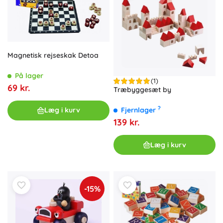
Magnetisk rejseskak Detoa
På lager
(1)
69 kr.
Træbyggesæt by
?
Fjernlager
Læg i kurv
139 kr.
Læg i kurv
-15%