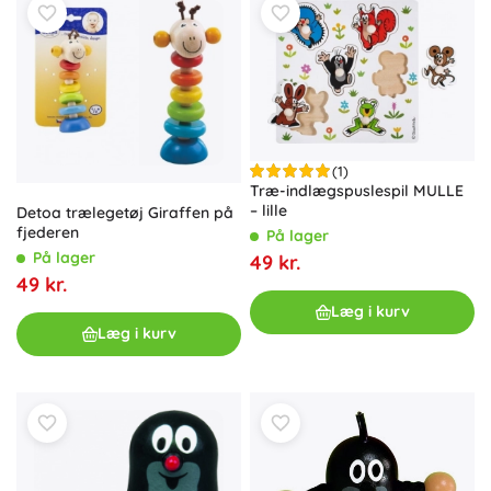
(1)
Træ-indlægspuslespil MULLE
– lille
Detoa trælegetøj Giraffen på
fjederen
På lager
På lager
49 kr.
49 kr.
Læg i kurv
Læg i kurv