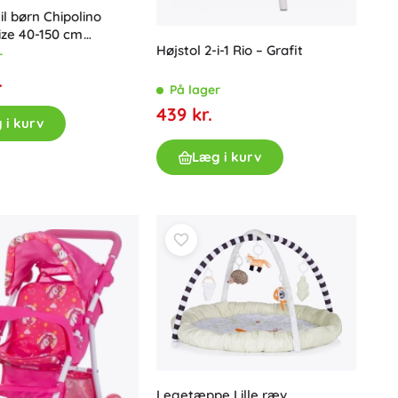
il børn Chipolino
Size 40-150 cm
Højstol 2-i-1 Rio – Grafit
ry
r
.
På lager
439 kr.
 i kurv
Læg i kurv
Legetæppe Lille ræv