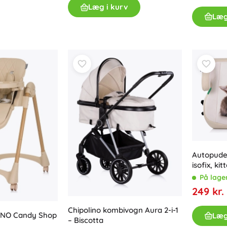
Våben
Læg i kurv
Læg
Pistoler
Sværd og daggere
Vandpistoler
Buer
Armbrøster
+
Vis mere
Tøj til børn
Babytøj
T-shirts
Autopude 
isofix, ki
Hættetrøjer og sweatre
På lage
Fodtøj
249 kr.
Strømper og strømpebukser
+
Vis mere
Chipolino kombivogn Aura 2-i-1
LINO Candy Shop
Læg
– Biscotta