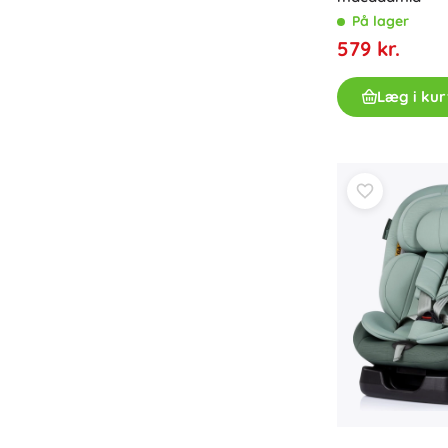
På lager
Bøger
579 kr.
Arbejdshæfter og sjove opgavehæfter
For de allermindste
Læg i kur
Tilbehør til bøger
Postkort
For små fortællere
+
Vis mere
Butiksudstyr