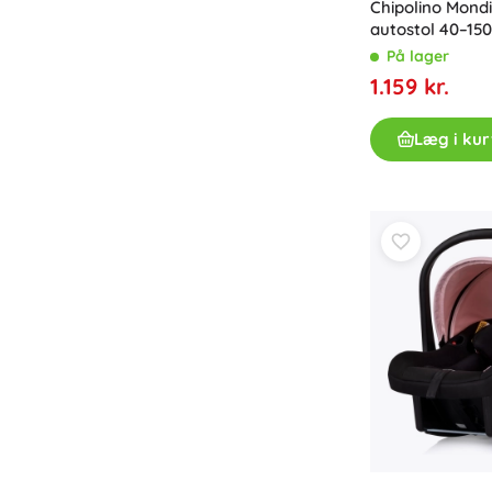
Chipolino Mondia
autostol 40–15
På lager
1.159 kr.
Læg i kur