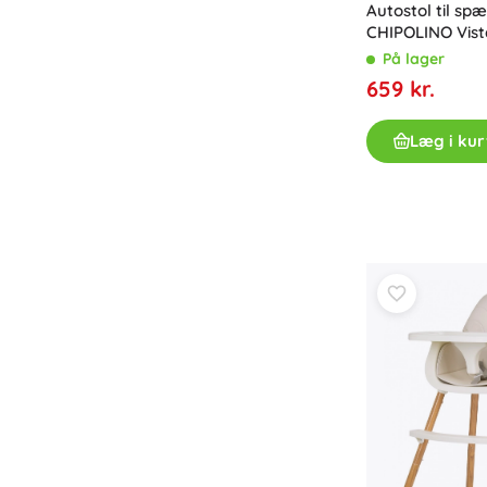
Autostol til sp
CHIPOLINO Vista
cm Pink Marsh
På lager
659 kr.
Læg i kur