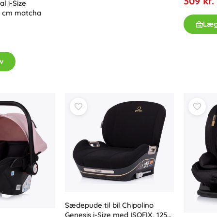
309 kr.
l i-Size
0 cm matcha
Læg
v
Sædepude til bil Chipolino
Genesis i-Size med ISOFIX, 125–