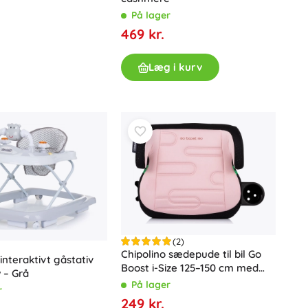
På lager
Gavekort
469 kr.
Læg i kurv
(2)
Chipolino sædepude til bil Go
interaktivt gåstativ
Boost i-Size 125–150 cm med
w – Grå
Isofix Powder Pink
På lager
r
249 kr.