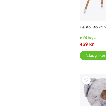
Højstol Rio 2i1 G
På lager
439 kr.
Læg i kur