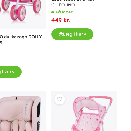
CHIPOLINO
På lager
449 kr.
Læg i kurv
O dukkevogn DOLLY
S
r
 i kurv