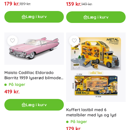
179 kr.
139 kr.
189 kr.
149 kr.
Læg i kurv
Læg i kurv
Maisto Cadillac Eldorado
Biarritz 1959 lyserød bilmodel
1:18
På lager
419 kr.
Læg i kurv
Kuffert lastbil med 6
metalbiler med lys og lyd
På lager
179 kr.