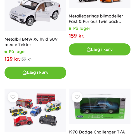
Metallegerings bilmodeller
Fast & Furious twin pack
Toyota Supra og Dodge
På lager
Charger 1:32
159 kr.
Metalbil BMW X6 hvid SUV
med effekter
Læg i kurv
På lager
129 kr.
139 kr.
Læg i kurv
1970 Dodge Challenger T/A