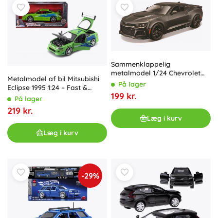
Sammenklappelig
metalmodel 1/24 Chevrolet
Metalmodel af bil Mitsubishi
Camaro ZL1
På lager
Eclipse 1995 1:24 – Fast &
199 kr.
Furious
På lager
219 kr.
Læg i kurv
Læg i kurv
-29%