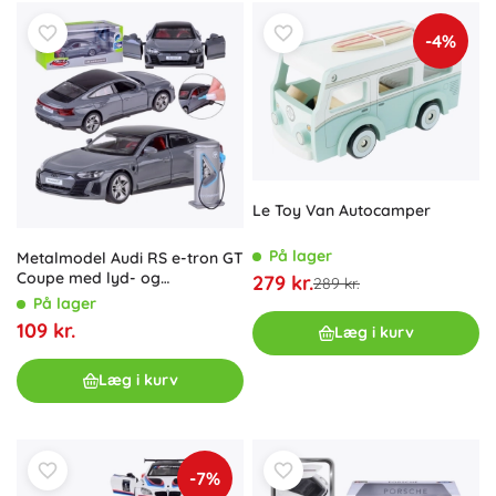
-4%
Le Toy Van Autocamper
På lager
Metalmodel Audi RS e-tron GT
Coupe med lyd- og
279 kr.
289 kr.
lyseffekter
På lager
109 kr.
Læg i kurv
Læg i kurv
-7%