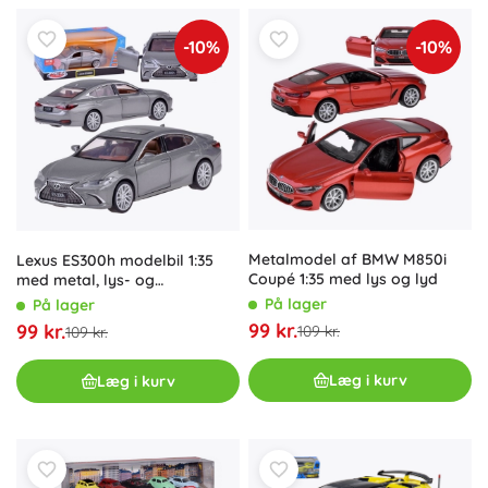
-10%
-10%
Metalmodel af BMW M850i
Lexus ES300h modelbil 1:35
Coupé 1:35 med lys og lyd
med metal, lys- og
lydeffekter
På lager
På lager
99 kr.
99 kr.
109 kr.
109 kr.
Læg i kurv
Læg i kurv