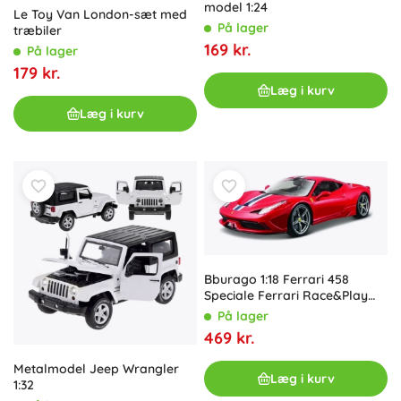
model 1:24
Le Toy Van London-sæt med
På lager
træbiler
169 kr.
På lager
179 kr.
Læg i kurv
Læg i kurv
Bburago 1:18 Ferrari 458
Speciale Ferrari Race&Play
rød 18-16002
På lager
469 kr.
Metalmodel Jeep Wrangler
Læg i kurv
1:32