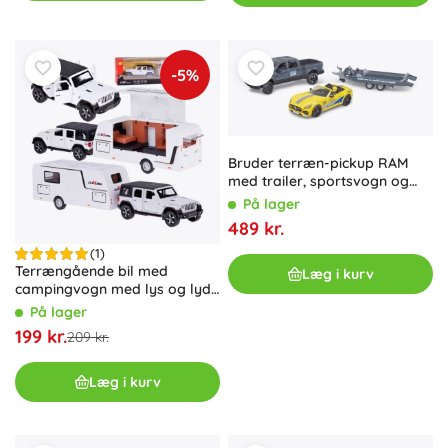
-5%
Bruder terræn-pickup RAM
med trailer, sportsvogn og
figur
På lager
489 kr.
(1)
Terrængående bil med
Læg i kurv
campingvogn med lys og lyde
1:32 – hvid
På lager
199 kr.
209 kr.
Læg i kurv