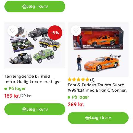
Læg i kurv
-6%
Terrængående bil med
(1)
udtrækkelig kanon med lys
Fast & Furious Toyota Supra
og lyde – 3 farver
På lager
1995 1:24 med Brian O’Conner-
169 kr.
figur
179 kr.
På lager
269 kr.
Læg i kurv
Læg i kurv