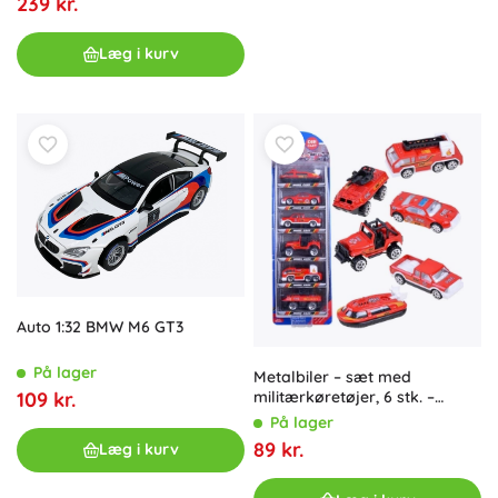
239 kr.
Læg i kurv
Auto 1:32 BMW M6 GT3
På lager
Metalbiler – sæt med
109 kr.
militærkøretøjer, 6 stk. –
Brandvæsen
På lager
89 kr.
Læg i kurv