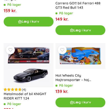
Carrera GO!!! bil Ferrari 488
På lager
GT3 Red Bull 1:43
159 kr.
På lager
149 kr.
Læg i kurv
Læg i kurv
Hot Wheels City
Hajtransportør – haj
biltransporter
På lager
(4)
139 kr.
Metalmodel af bil KNIGHT
RIDER KITT 1:24
Læg i kurv
På lager