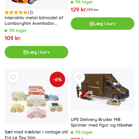
racerbane, 10 små biler, blå
På lager
129 kr.
139 kr.
(2)
Interaktiv metal bilmodel af
Lamborghini Aventador
Læg i kurv
Roadster
På lager
109 kr.
Læg i kurv
-6%
UPS Delivery Bruder MB
Sprinter med figur og tilbehør
Sæt med træbiler i vintage-stil
På lager
fra Le Toy Van