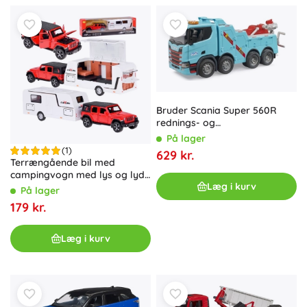
Bruder Scania Super 560R
rednings- og
bugseringskøretøj med lys og
På lager
lyd 1:16
(1)
629 kr.
Terrængående bil med
campingvogn med lys og lyde
Læg i kurv
1:32 – rød
På lager
179 kr.
Læg i kurv