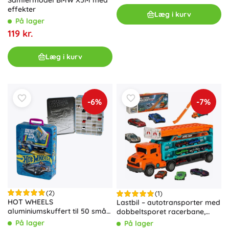
Samlermodel BMW X5M med
effekter
Læg i kurv
På lager
119 kr.
Læg i kurv
-6%
-7%
(2)
(1)
HOT WHEELS
Lastbil – autotransporter med
aluminiumskuffert til 50 små
dobbeltsporet racerbane,
biler
orange
På lager
På lager