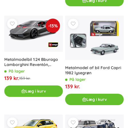
Læg i kurv
-13%
Metalmodelbil 1:24 Bburago
Lamborghini Reventón,
Metalmodel af bil Ford Capri
metallisk grå
På lager
1982 lysegrøn
139 kr.
159 kr.
På lager
139 kr.
Læg i kurv
Læg i kurv