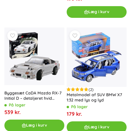
Læg i kurv
(2)
Byggesæt CaDA Mazda RX-7
Metalmodel af SUV BMW X7
Initial D – detaljeret hvid
1:32 med lys og lyd
sportsvogn med 1552 klodser
På lager
På lager
539 kr.
179 kr.
Læg i kurv
Læg i kurv