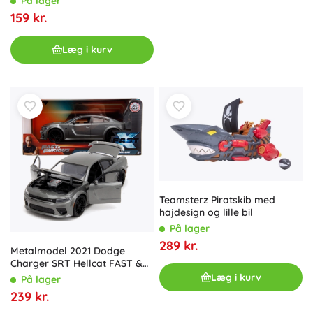
På lager
og Nissan Skyline GT‑R R34
159 kr.
1:32
Læg i kurv
Teamsterz Piratskib med
hajdesign og lille bil
På lager
289 kr.
Metalmodel 2021 Dodge
Charger SRT Hellcat FAST &
FURIOUS 19 cm
Læg i kurv
På lager
239 kr.