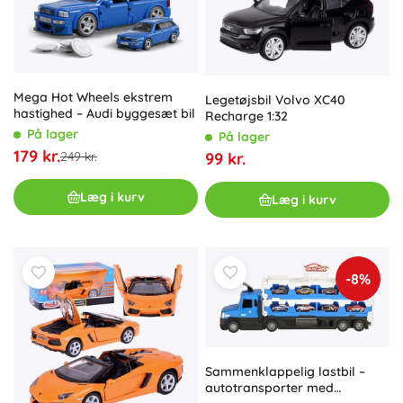
Mega Hot Wheels ekstrem
Legetøjsbil Volvo XC40
hastighed – Audi byggesæt bil
Recharge 1:32
På lager
På lager
179 kr.
249 kr.
99 kr.
Læg i kurv
Læg i kurv
-8%
Sammenklappelig lastbil –
autotransporter med