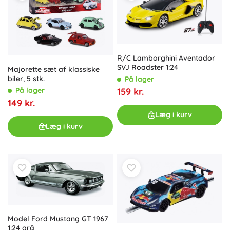
R/C Lamborghini Aventador
SVJ Roadster 1:24
Majorette sæt af klassiske
biler, 5 stk.
På lager
159 kr.
På lager
149 kr.
Læg i kurv
Læg i kurv
Model Ford Mustang GT 1967
1:24 grå