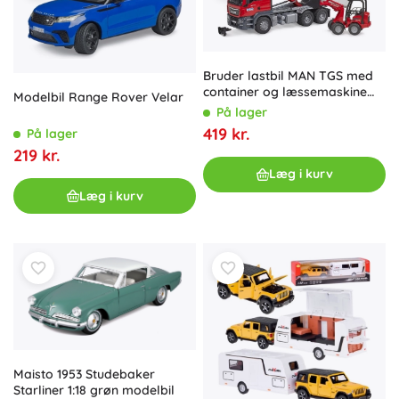
Bruder lastbil MAN TGS med
container og læssemaskine
Modelbil Range Rover Velar
Schaffer Hoflader legetøjssæt
På lager
419 kr.
På lager
219 kr.
Læg i kurv
Læg i kurv
Maisto 1953 Studebaker
Starliner 1:18 grøn modelbil