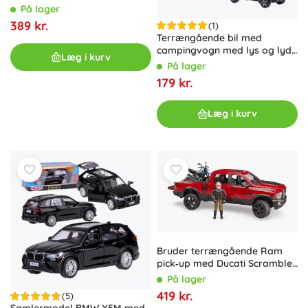
På lager
389 kr.
(1)
Terrængående bil med
campingvogn med lys og lyde
Læg i kurv
1:32 – gul
På lager
179 kr.
Læg i kurv
Bruder terrængående Ram
pick‑up med Ducati Scrambler
motorcykel og figur
På lager
419 kr.
(5)