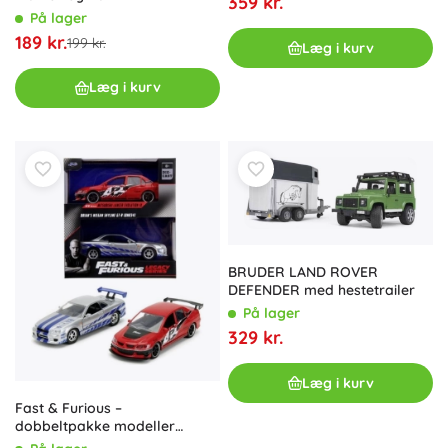
359 kr.
På lager
189 kr.
199 kr.
Læg i kurv
Læg i kurv
BRUDER LAND ROVER
DEFENDER med hestetrailer
På lager
329 kr.
Læg i kurv
Fast & Furious –
dobbeltpakke modeller
Mitsubishi Lancer Evo IX 2006