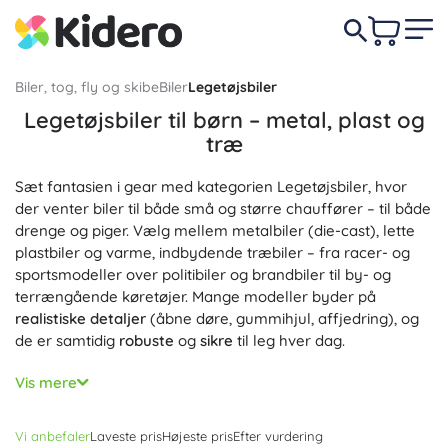
Biler, tog, fly og skibe
Biler
Legetøjsbiler
Legetøjsbiler til børn – metal, plast og
træ
Sæt fantasien i gear med kategorien Legetøjsbiler, hvor
der venter biler til både små og større chauffører – til både
drenge og piger. Vælg mellem metalbiler (die-cast), lette
plastbiler og varme, indbydende træbiler – fra racer- og
sportsmodeller over politibiler og brandbiler til by- og
terrængående køretøjer. Mange modeller byder på
realistiske detaljer
(åbne døre, gummihjul, affjedring), og
de er samtidig
robuste
og
sikre
til leg hver dag.
Legetøjsbiler til børn understøtter udviklingen af finmotorik,
Vis mere
hånd-øje-koordination og fantasi og er perfekte til
rollelege og trafikkundskab. Du finder biler med
Vi anbefaler
Laveste pris
Højeste pris
Efter vurdering
friktionsmotor, med pull-back-optræk, med friktionsdrev