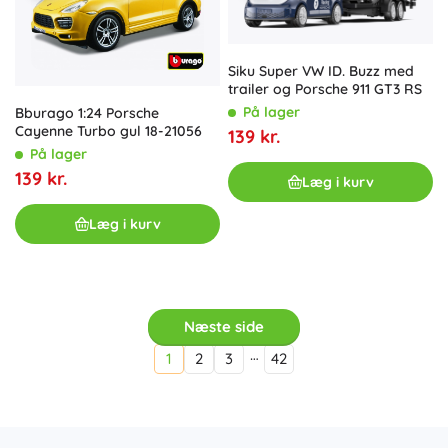
Siku Super VW ID. Buzz med
trailer og Porsche 911 GT3 RS
På lager
Bburago 1:24 Porsche
Cayenne Turbo gul 18-21056
139 kr.
På lager
139 kr.
Læg i kurv
Læg i kurv
Næste side
…
1
2
3
42