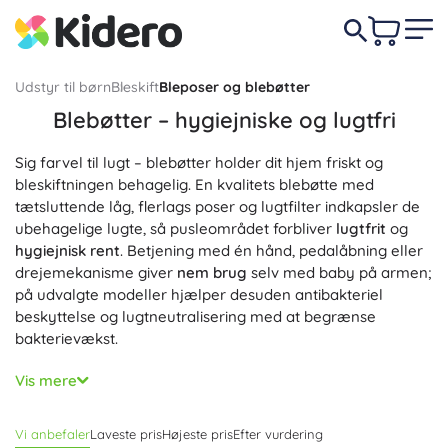
Udstyr til børn
Bleskift
Bleposer og blebøtter
Blebøtter – hygiejniske og lugtfri
Sig farvel til lugt – blebøtter holder dit hjem friskt og
bleskiftningen behagelig. En kvalitets blebøtte med
tætsluttende låg, flerlags poser og lugtfilter indkapsler de
ubehagelige lugte, så pusleområdet forbliver
lugtfrit
og
hygiejnisk rent
. Betjening med én hånd, pedalåbning eller
drejemekanisme giver
nem brug
selv med baby på armen;
på udvalgte modeller hjælper desuden antibakteriel
beskyttelse og lugtneutralisering med at begrænse
bakterievækst.
Vælg mellem forskellige størrelser og udførelser – fra
Vis mere
kompakte spande til badeværelset til store familievarianter
til børneværelset. Der findes både kassetsystemer og
Vi anbefaler
Laveste pris
Højeste pris
Efter vurdering
løsninger til universelle poser (også som ble-spand), som