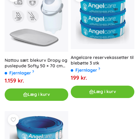
Angelcare reservekassetter til
Nattou sæt: blekurv Dropy og
blebøtte 3 stk
puslepude Softy 50 × 70 cm
?
Fjernlager
hvid/grå
?
Fjernlager
199 kr.
1.159 kr.
Læg i kurv
Læg i kurv