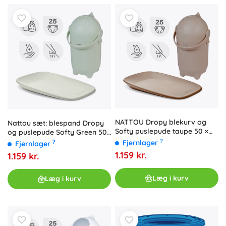
NATTOU Dropy blekurv og
Nattou sæt: blespand Dropy
Softy puslepude taupe 50 ×
og puslepude Softy Green 50
70 cm
× 70 cm
?
?
Fjernlager
Fjernlager
1.159 kr.
1.159 kr.
Læg i kurv
Læg i kurv