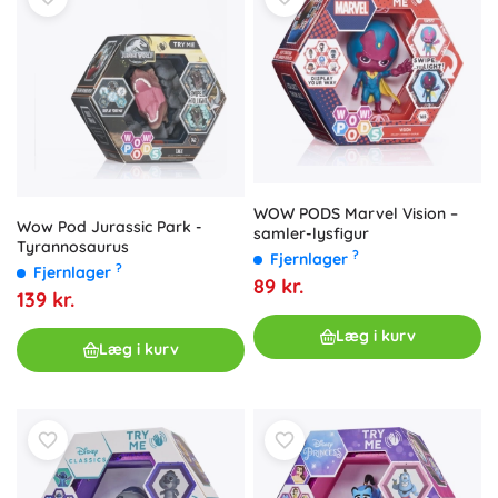
WOW PODS Marvel Vision –
Wow Pod Jurassic Park -
samler-lysfigur
Tyrannosaurus
?
Fjernlager
?
Fjernlager
89 kr.
139 kr.
Læg i kurv
Læg i kurv