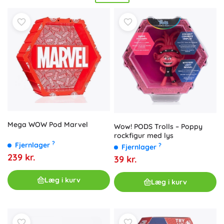
sortimentet finder du
officielt licenserede
figurer fra serier
som
Marvel, Disney og Harry Potter
. Hver
samlerfigur til
vitrinen
giver en
øjeblikkelig lyseffekt
, der fremhæver din
samling, glæder både børn og voksne fans og bliver en
original gave
samt stilfuld værelsesdekoration.
Mega WOW Pod Marvel
Wow! PODS Trolls – Poppy
rockfigur med lys
?
Fjernlager
?
Fjernlager
239 kr.
39 kr.
Læg i kurv
Læg i kurv