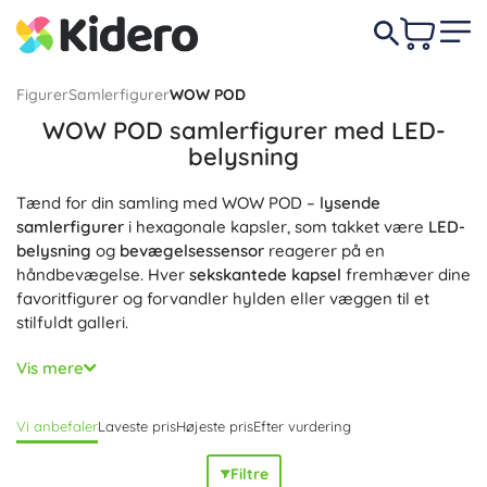
Figurer
Samlerfigurer
WOW POD
WOW POD samlerfigurer med LED-
belysning
Tænd for din samling med WOW POD –
lysende
samlerfigurer
i hexagonale kapsler, som takket være
LED-
belysning
og
bevægelsessensor
reagerer på en
håndbevægelse. Hver
sekskantede kapsel
fremhæver dine
favoritfigurer og forvandler hylden eller væggen til et
stilfuldt galleri.
Det modulære WOW POD-system
gør det muligt at
stable
Vis mere
og forbinde
i valgfri former – fra en kompakt række til en
omfattende mosaik. Takket være den smarte konstruktion
Vi anbefaler
Laveste pris
Højeste pris
Efter vurdering
er det nemt at
placere på bord, hylde eller montere på
væg
, så du kan skabe din egen
lysudstilling
og udvide din
Filtre
samlerkollektion uden begrænsninger. I WOW PODS-