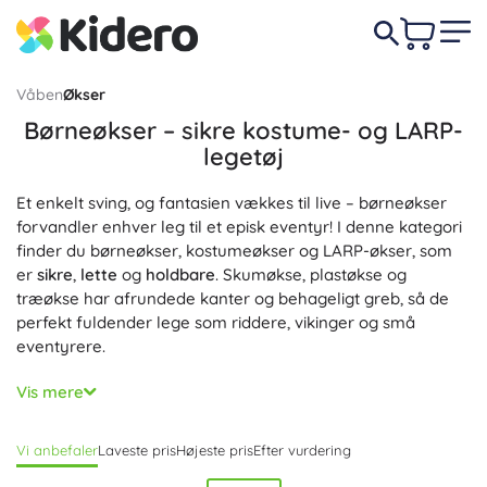
Våben
Økser
Børneøkser – sikre kostume- og LARP-
legetøj
Et enkelt sving, og fantasien vækkes til live – børneøkser
forvandler enhver leg til et episk eventyr! I denne kategori
finder du børneøkser, kostumeøkser og LARP-økser, som
er
sikre
,
lette
og
holdbare
. Skumøkse, plastøkse og
træøkse har afrundede kanter og behageligt greb, så de
perfekt fuldender lege som riddere, vikinger og små
eventyrere.
Hver børneøkse udmærker sig ved et detaljeret design for
Vis mere
et
realistisk udseende
uden skarpe kanter. Det ergonomisk
formede håndtag og den afbalancerede vægt gør den
Vi anbefaler
Laveste pris
Højeste pris
Efter vurdering
nem at styre – også ved længere tids leg. En LARP-
skumøkse er
blød og skånsom
mod omgivelserne, en