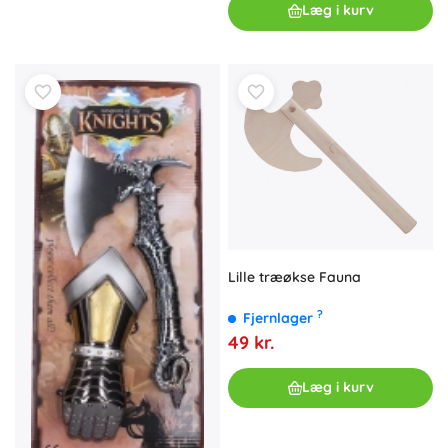
Læg i kurv
Lille træøkse Fauna
?
Fjernlager
49 kr.
Læg i kurv