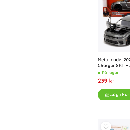
Metalmodel 20
Charger SRT He
FURIOUS 19 cm
På lager
239 kr.
Læg i kur