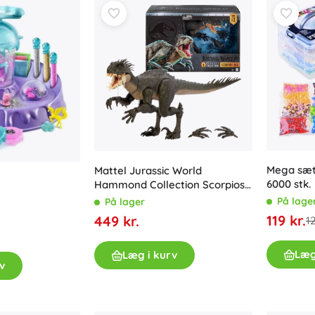
Ninjago
Kreativt legetøj
Maling
Musiklegetøj
Antistresslegetøj
Speed Champions
Læringslegetøj
+
Vis mere
DREAMZzz
Poser og rygsække
Brætspil og hjernevridere
Mega sæt
Mattel Jurassic World
Puslespil
6000 stk.
Hammond Collection Scorpios
Brætspil
Rex – samlerfigur af dinosaur
Classic
På lage
På lager
43 cm
Hjernespil og gåder
Kufferter
119 kr.
449 kr.
12
Kortspil
Partyspil
Læg
Læg i kurv
Fortnite
v
+
Vis mere
Plysdyr