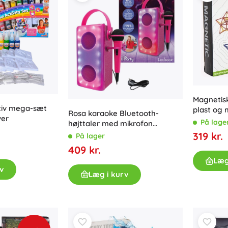
Til piger
Smykker
Tasker
Smykkeskrin
Magnetis
tiv mega-sæt
plast og 
Rosa karaoke Bluetooth-
ver
På lage
højttaler med mikrofon
LEXIBOOK iParty med
319 kr.
På lager
lyseffekter
409 kr.
Læg
v
Læg i kurv