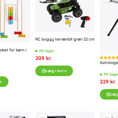
RC buggy terrænbil grøn 22 cm
oket for børn i
På lager
209 kr.
Astrologi
Læg i kurv
På lage
229 kr.
v
Læg