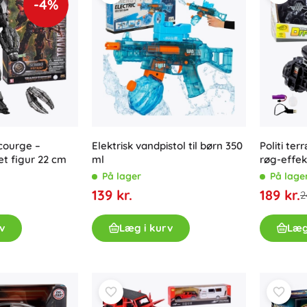
-4%
courge –
Elektrisk vandpistol til børn 350
Politi te
t figur 22 cm
ml
røg-effek
På lager
På lage
139 kr.
189 kr.
2
v
Læg i kurv
Læg