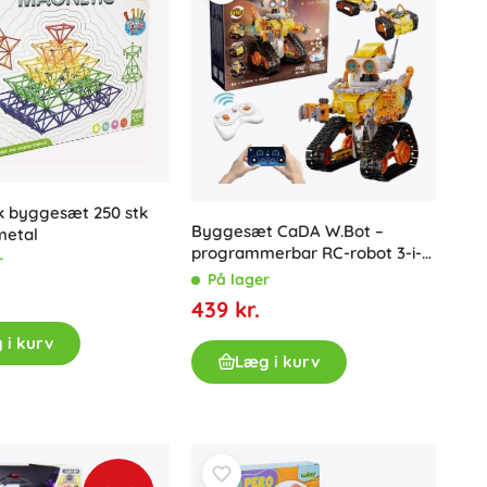
Gavekort
k byggesæt 250 stk
Byggesæt CaDA W.Bot –
metal
programmerbar RC-robot 3-i-1
r
(455 dele)
På lager
439 kr.
 i kurv
Læg i kurv