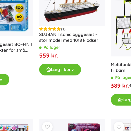
Våben
Pistoler
Sværd og daggere
Vandpistoler
(1)
SLUBAN Titanic byggesæt –
Buer
stor model med 1018 klodser
Armbrøster
ggesæt BOFFIN I
På lager
kter for små
+
Vis mere
559 kr.
e
Multifunkt
Læg i kurv
til børn
Tøj til børn
På lage
v
Babytøj
389 kr.
4
T-shirts
Fodtøj
Læg
Hættetrøjer og sweatre
Strømper og strømpebukser
+
Vis mere