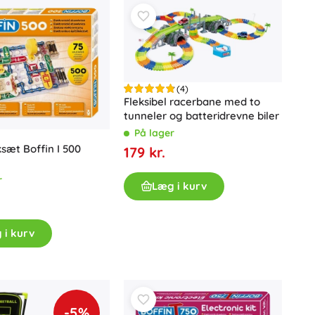
Art
Fester
Kostumer
Tilbehør til kostumer
One Piece
Halloween
(4)
Påske
Fleksibel racerbane med to
tunneler og batteridrevne biler
På lager
Gabbys magiske hus
ksæt Boffin I 500
179 kr.
Legetøj til de mindste
r
Rasle, bideringe og sutter
Læg i kurv
Avatar
Interaktive legetøj
Puslespil, hammerbænke, klodser
 i kurv
Kæledyr og putteklude
Kørehunde og trække-legetøj
+
Vis mere
-5%