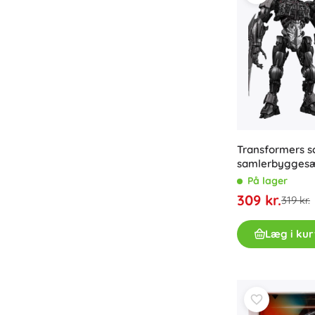
Transformers s
samlerbyggesæ
På lager
309 kr.
319 kr.
Læg i kur