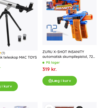
ZURU X-SHOT INSANITY
(1)
automatisk skumpilepistol, 72
sk teleskop MAC TOYS
pile
På lager
r
319 kr.
Læg i kurv
 i kurv