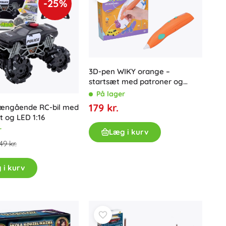
-25%
3D-pen WIKY orange –
startsæt med patroner og
skabeloner
På lager
179 kr.
rrængående RC-bil med
t og LED 1:16
r
Læg i kurv
49 kr.
 i kurv