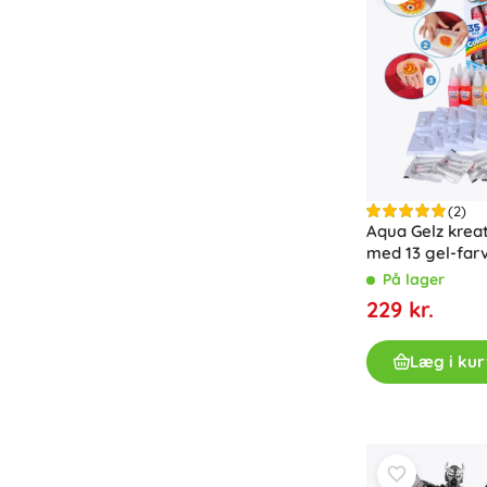
Bøger
Arbejdshæfter og sjove opgavehæfter
For de allermindste
Tilbehør til bøger
Postkort
For små fortællere
+
Vis mere
(2)
Aqua Gelz krea
med 13 gel-far
Butiksudstyr
På lager
229 kr.
Læg i kur