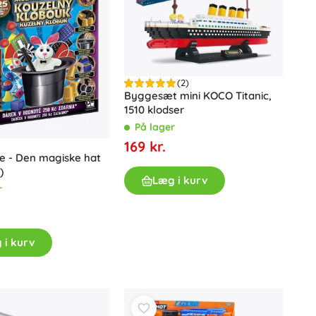
(2)
Byggesæt mini KOCO Titanic,
1510 klodser
På lager
169 kr.
le - Den magiske hat
)
Læg i kurv
r
 i kurv