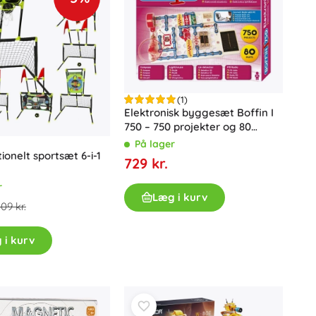
Badlegetøj
(1)
Elektronisk byggesæt Boffin I
750 – 750 projekter og 80
komponenter
På lager
ionelt sportsæt 6-i-1
729 kr.
Tilbehør
r
Batterier
Læg i kurv
09 kr.
Reservedele
Pumper
 i kurv