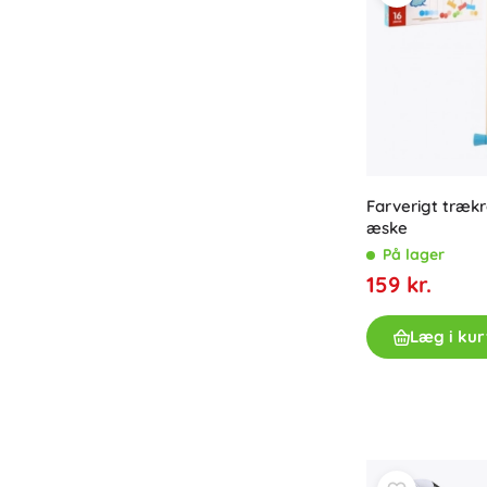
Farverigt trækr
æske
På lager
159 kr.
Læg i kur