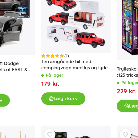
(1)
Terrængående bil med
21 Dodge
campingvogn med lys og lyde
Tryllesko
llcat FAST &
1:32 – rød
(125 tricks
På lager
På lage
179 kr.
229 kr.
Læg i kurv
v
Læg