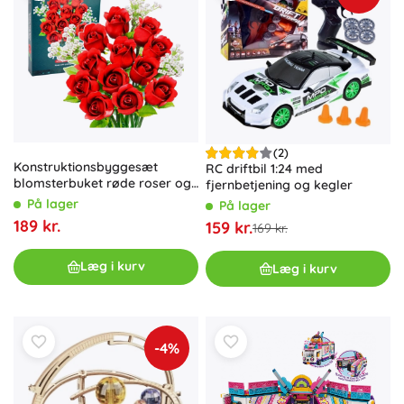
(2)
Konstruktionsbyggesæt
RC driftbil 1:24 med
blomsterbuket røde roser og
fjernbetjening og kegler
gypsophila, 952 dele
På lager
På lager
189 kr.
159 kr.
169 kr.
Læg i kurv
Læg i kurv
-4%