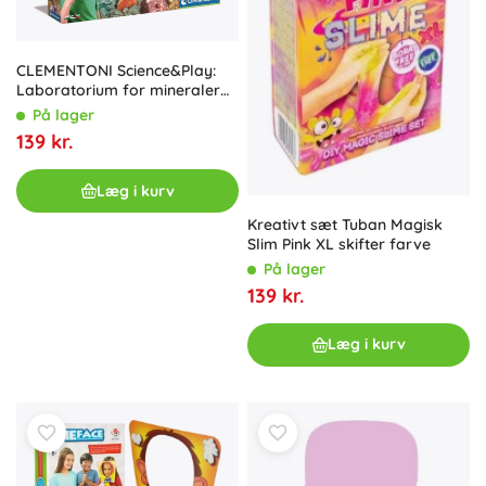
CLEMENTONI Science&Play:
Laboratorium for mineraler
og geoder
På lager
139 kr.
Læg i kurv
Kreativt sæt Tuban Magisk
Slim Pink XL skifter farve
På lager
139 kr.
Læg i kurv