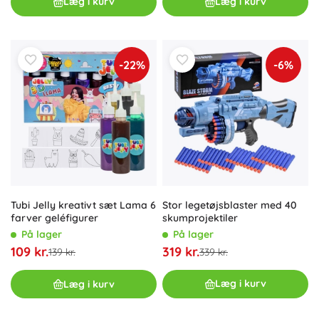
Læg i kurv
Læg i kurv
-22%
-6%
Stor legetøjsblaster med 40
Tubi Jelly kreativt sæt Lama 6
skumprojektiler
farver geléfigurer
På lager
På lager
319 kr.
109 kr.
339 kr.
139 kr.
Læg i kurv
Læg i kurv