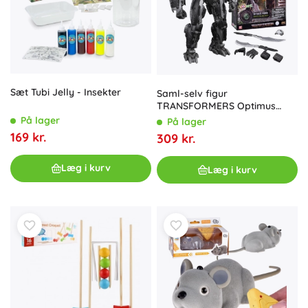
Sæt Tubi Jelly - Insekter
Saml-selv figur
TRANSFORMERS Optimus
Primal AMK 22 cm fra
På lager
På lager
HASBRO
169 kr.
309 kr.
Læg i kurv
Læg i kurv