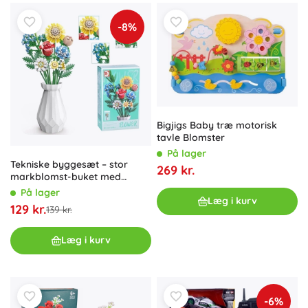
-8%
Bigjigs Baby træ motorisk
tavle Blomster
På lager
Tekniske byggesæt – stor
269 kr.
markblomst-buket med
flakon, 618 dele
På lager
Læg i kurv
129 kr.
139 kr.
Læg i kurv
-6%