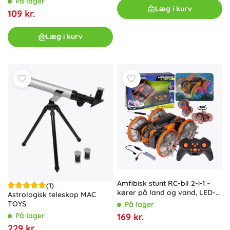
På lager
stk.
Læg i kurv
109 kr.
Læg i kurv
Amfibisk stunt RC-bil 2-i-1 –
(1)
kører på land og vand, LED-
Astrologisk teleskop MAC
hjul
TOYS
På lager
På lager
169 kr.
229 kr.