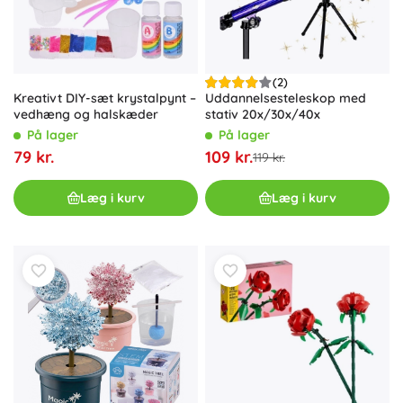
(2)
Kreativt DIY-sæt krystalpynt –
Uddannelsesteleskop med
vedhæng og halskæder
stativ 20x/30x/40x
På lager
På lager
79 kr.
109 kr.
119 kr.
Læg i kurv
Læg i kurv