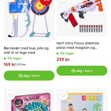
Nerf Ultra Focus elektrisk
pistol med magasin og
Børnesæt med bue, pile og
skumprojektiler
mål til at lege med
På lager
På lager
239 kr.
169 kr.
179 kr.
Læg i kurv
Læg i kurv