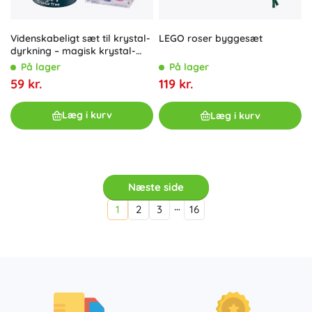
Videnskabeligt sæt til krystal-
LEGO roser byggesæt
dyrkning – magisk krystal-
lykketræ
På lager
På lager
59 kr.
119 kr.
Læg i kurv
Læg i kurv
Næste side
…
1
2
3
16