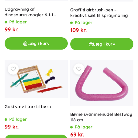
Udgravning af
Graffiti airbrush-pen –
dinosaurusknogler 6-i-1 –
kreativt sæt til spraymaling
paleontologisk sæt til børn
På lager
På lager
99 kr.
109 kr.
Læg i kurv
Læg i kurv
Goki væv i træ til børn
Børne svømmenudel Bestway
På lager
118 cm
99 kr.
På lager
69 kr.