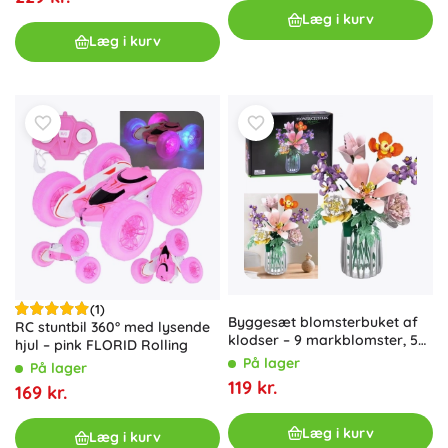
Læg i kurv
Læg i kurv
(1)
Byggesæt blomsterbuket af
RC stuntbil 360° med lysende
klodser – 9 markblomster, 563
hjul – pink FLORID Rolling
dele
På lager
På lager
119 kr.
169 kr.
Læg i kurv
Læg i kurv