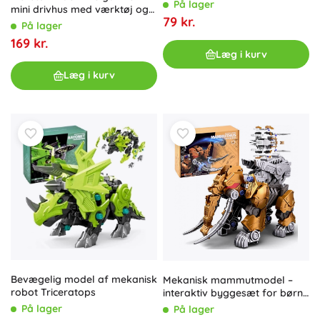
På lager
mini drivhus med værktøj og
79 kr.
frø til dyrkning af planter
På lager
169 kr.
Læg i kurv
Læg i kurv
Bevægelig model af mekanisk
Mekanisk mammutmodel –
robot Triceratops
interaktiv byggesæt for børn
fra 8 år
På lager
På lager