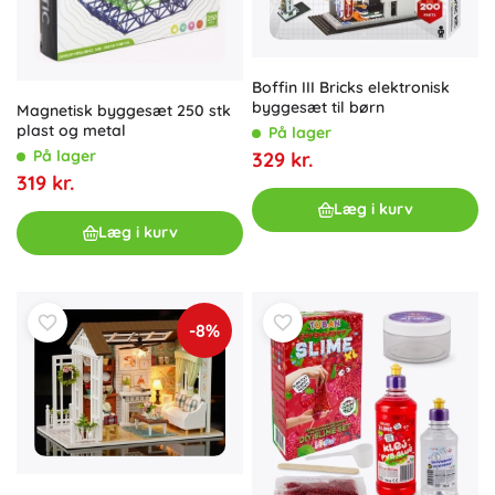
Boffin III Bricks elektronisk
byggesæt til børn
Magnetisk byggesæt 250 stk
plast og metal
På lager
På lager
329 kr.
319 kr.
Læg i kurv
Læg i kurv
-8%