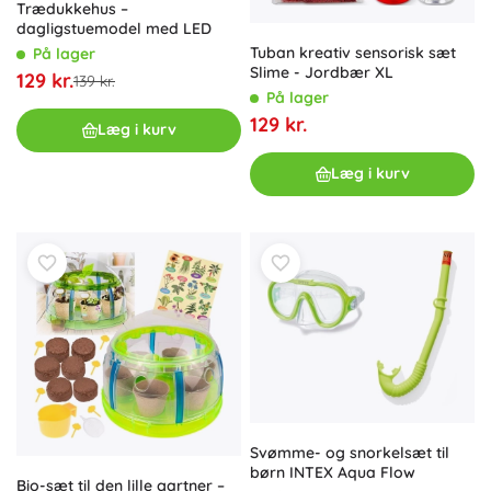
Trædukkehus –
dagligstuemodel med LED
Tuban kreativ sensorisk sæt
På lager
Slime - Jordbær XL
129 kr.
139 kr.
På lager
129 kr.
Læg i kurv
Læg i kurv
Svømme- og snorkelsæt til
børn INTEX Aqua Flow
Bio-sæt til den lille gartner –