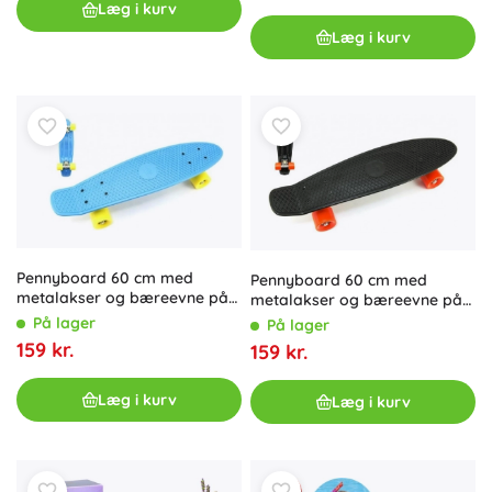
Læg i kurv
Læg i kurv
Pennyboard 60 cm med
Pennyboard 60 cm med
metalakser og bæreevne på
metalakser og bæreevne på
90 kg – Blå
90 kg – sort
På lager
På lager
159 kr.
159 kr.
Læg i kurv
Læg i kurv