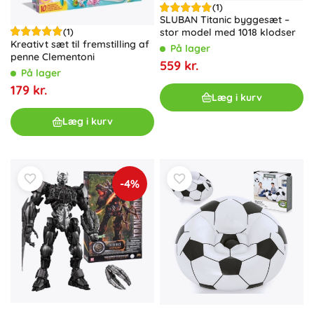
(1)
SLUBAN Titanic byggesæt –
(1)
stor model med 1018 klodser
Kreativt sæt til fremstilling af
På lager
penne Clementoni
559 kr.
På lager
179 kr.
Læg i kurv
Læg i kurv
-4%