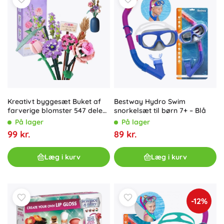
Kreativt byggesæt Buket af
Bestway Hydro Swim
farverige blomster 547 dele
snorkelsæt til børn 7+ – Blå
ZA5347
På lager
På lager
99 kr.
89 kr.
Læg i kurv
Læg i kurv
-12%