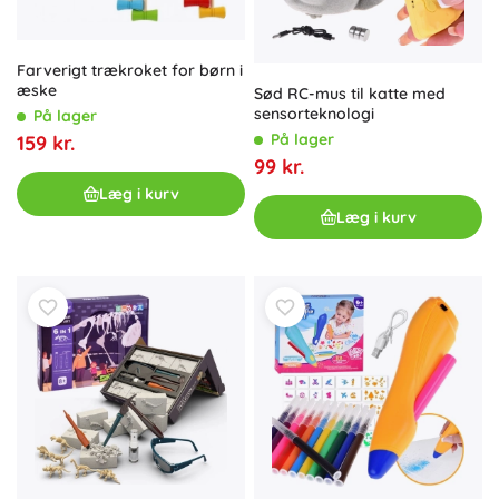
Farverigt trækroket for børn i
æske
Sød RC-mus til katte med
sensorteknologi
På lager
På lager
159 kr.
99 kr.
Læg i kurv
Læg i kurv