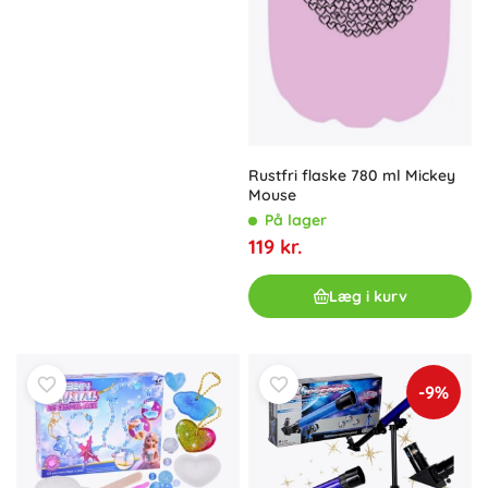
Rustfri flaske 780 ml Mickey
Mouse
På lager
119 kr.
Læg i kurv
-9%