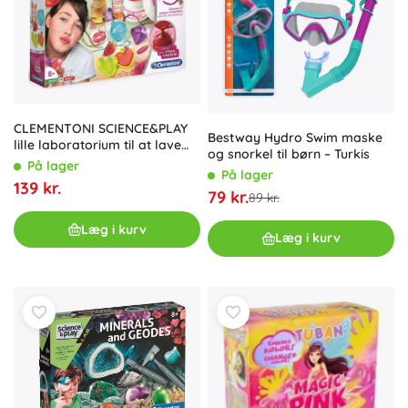
CLEMENTONI SCIENCE&PLAY
Bestway Hydro Swim maske
lille laboratorium til at lave
og snorkel til børn – Turkis
læbepomader
På lager
På lager
139 kr.
79 kr.
89 kr.
Læg i kurv
Læg i kurv