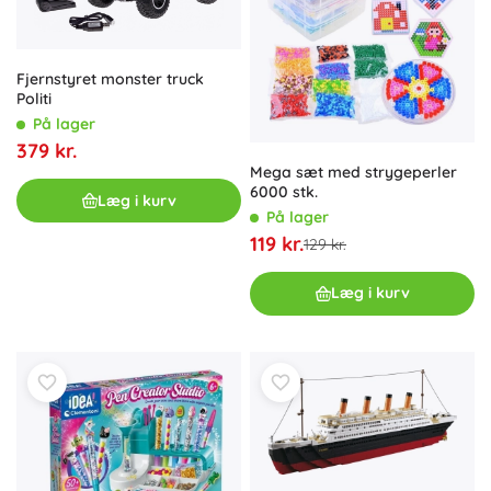
Fjernstyret monster truck
Politi
På lager
379 kr.
Mega sæt med strygeperler
6000 stk.
Læg i kurv
På lager
119 kr.
129 kr.
Læg i kurv