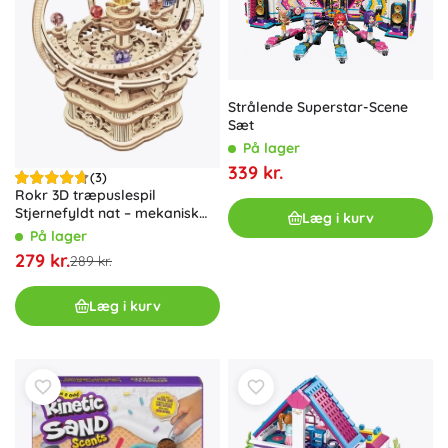
Strålende Superstar-Scene
Sæt
På lager
339 kr.
(3)
Rokr 3D træpuslespil
Stjernefyldt nat – mekanisk
Læg i kurv
planetarium med spilledåse
På lager
279 kr.
289 kr.
Læg i kurv