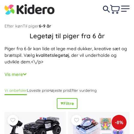
Efter køn
Til piger
6-9 år
Legetøj til piger fra 6 år
Piger fra 6 år kan lide at lege med dukker, kreative sæt og
brætspil. Vælg
kvalitetslegetøj
, der vil underholde og
udvikle dem.<\/p>
Vores
sikre og fantasifulde legetøj<\/b> vil støtte deres
Vis mere
fantasi, færdigheder og legende læring.<\/p>
Vi anbefaler
Laveste pris
Højeste pris
Efter vurdering
Filtre
-8%