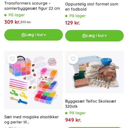
Transformers scourge –
Oppustelig stol formet som
samlerbyggesæt figur 22 cm
en fodbold
På lager
På lager
309 kr.
129 kr.
319 kr.
Læg i kurv
Læg i kurv
Byggesæt Teifoc Skolesæt
320stk
På lager
Sæt med magiske elastikker
949 kr.
og perler til
armbåndsfremstilling 4500