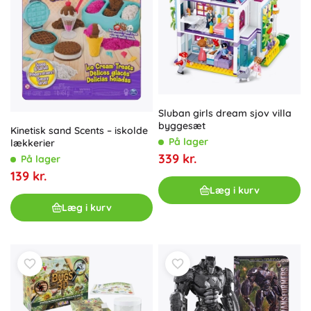
Sluban girls dream sjov villa
byggesæt
Kinetisk sand Scents – iskolde
På lager
lækkerier
339 kr.
På lager
139 kr.
Læg i kurv
Læg i kurv