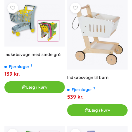
Indkøbsvogn med sæde grå
?
Fjernlager
139 kr.
Indkøbsvogn til børn
Læg i kurv
?
Fjernlager
539 kr.
Læg i kurv