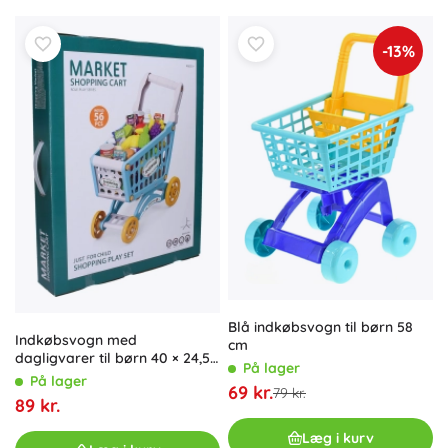
-13%
Blå indkøbsvogn til børn 58
Indkøbsvogn med
cm
dagligvarer til børn 40 × 24,5
På lager
× 44 cm
På lager
69 kr.
79 kr.
89 kr.
Læg i kurv