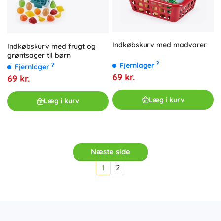
Indkøbskurv med madvarer
Indkøbskurv med frugt og
grøntsager til børn
?
Fjernlager
?
Fjernlager
69 kr.
69 kr.
Læg i kurv
Læg i kurv
Næste side
1
2