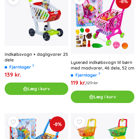
-8%
Indkøbsvogn + dagligvarer 25
dele
Lyserød indkøbsvogn til børn
?
Fjernlager
med madvarer, 46 dele, 52 cm
139 kr.
?
Fjernlager
119 kr.
129 kr.
Læg i kurv
Læg i kurv
-8%