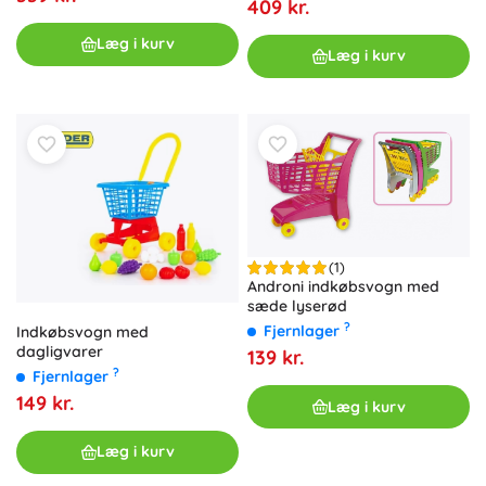
409 kr.
Læg i kurv
Læg i kurv
(1)
Androni indkøbsvogn med
sæde lyserød
?
Fjernlager
Indkøbsvogn med
dagligvarer
139 kr.
?
Fjernlager
149 kr.
Læg i kurv
Læg i kurv