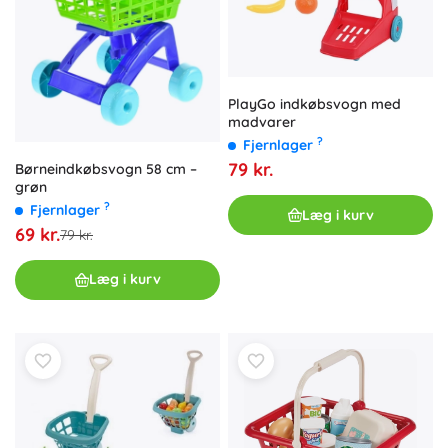
PlayGo indkøbsvogn med
madvarer
?
Fjernlager
79 kr.
Børneindkøbsvogn 58 cm –
grøn
?
Fjernlager
Læg i kurv
69 kr.
79 kr.
Læg i kurv