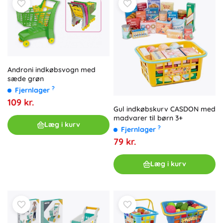
Androni indkøbsvogn med
sæde grøn
?
Fjernlager
109 kr.
Gul indkøbskurv CASDON med
madvarer til børn 3+
Læg i kurv
?
Fjernlager
79 kr.
Læg i kurv