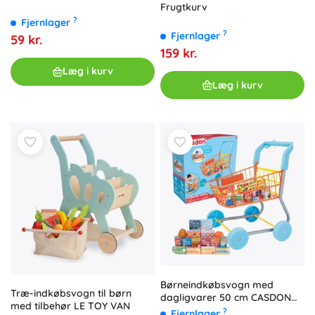
Frugtkurv
?
Fjernlager
?
Fjernlager
59 kr.
159 kr.
Læg i kurv
Læg i kurv
Børneindkøbsvogn med
Træ-indkøbsvogn til børn
dagligvarer 50 cm CASDON
med tilbehør LE TOY VAN
Little Shopper
?
Fjernlager