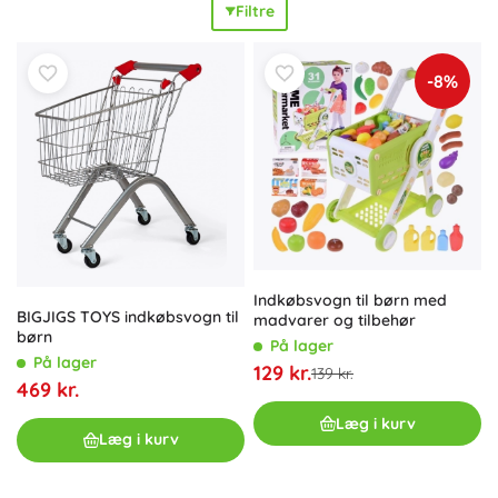
Filtre
holdbarheden
og den
realistiske oplevelse
af at handle.
Konstruktion i plast, metal eller træ er let at vedligeholde
og klar til
daglig leg
. Indkøbskurve og -vogne til børn
-8%
understøtter
udvikling af fin- og grovmotorik
, læring af
samarbejde
og de første skridt mod
økonomisk forståelse
ved at tælle og sortere varer. De supplerer butiklegen
perfekt sammen med legekasseapparat, lege-madvarer,
hylder til varer og andre butiksaccessories, så legen bliver
så
realistisk
og sjov som muligt. Ideelle til legeområder,
børnehaver og rollelege derhjemme.
Indkøbsvogn til børn med
BIGJIGS TOYS indkøbsvogn til
madvarer og tilbehør
børn
På lager
På lager
129 kr.
139 kr.
469 kr.
Læg i kurv
Læg i kurv