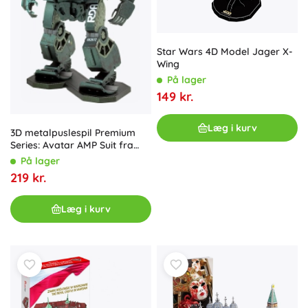
Star Wars 4D Model Jager X-
Wing
På lager
149 kr.
Læg i kurv
3D metalpuslespil Premium
Series: Avatar AMP Suit fra
Metal Earth
På lager
219 kr.
Læg i kurv