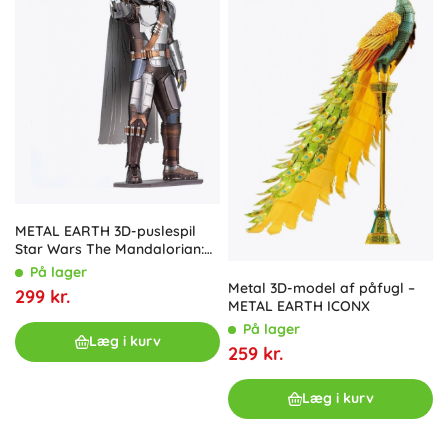
METAL EARTH 3D-puslespil
Star Wars The Mandalorian:
Mando (ICONX)
På lager
Metal 3D-model af påfugl –
299 kr.
METAL EARTH ICONX
På lager
Læg i kurv
259 kr.
Læg i kurv