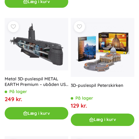
Læg i kurv
Metal 3D-puslespil METAL
EARTH Premium – ubåden USS
3D-puslespil Peterskirken
NAUTILUS
På lager
På lager
249 kr.
129 kr.
Læg i kurv
Læg i kurv