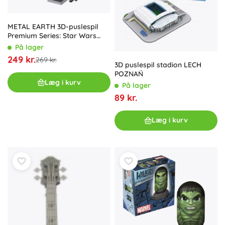
METAL EARTH 3D-puslespil
Premium Series: Star Wars
Mandalorian N-1 Starfighter
På lager
249 kr.
269 kr.
3D puslespil stadion LECH
POZNAŃ
Læg i kurv
På lager
89 kr.
Læg i kurv