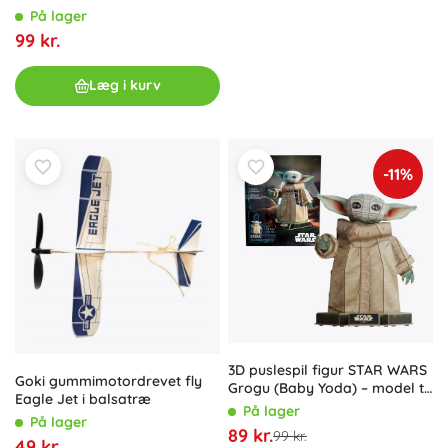
På lager
99 kr.
Læg i kurv
-11%
3D puslespil figur STAR WARS
Goki gummimotordrevet fly
Grogu (Baby Yoda) – model til
Eagle Jet i balsatræ
samling
På lager
På lager
89 kr.
99 kr.
49 kr.