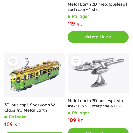
Metal Earth 3D metalpuslespil
rød rose - 1 stk.
På lager
119 kr.
Læg i kurv
Metal earth 3D puslespil star
3D-puslespil Sporvogn W-
trek: U.S.S. Enterprise NCC-
Class fra Metal Earth
1701 metalmodel
På lager
På lager
109 kr.
109 kr.