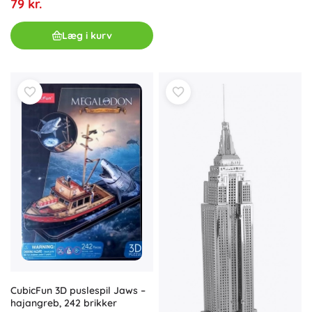
79 kr.
Læg i kurv
CubicFun 3D puslespil Jaws –
hajangreb, 242 brikker