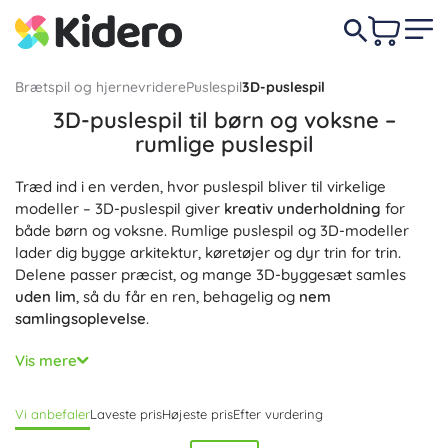
Brætspil og hjernevridere
Puslespil
3D-puslespil
3D-puslespil til børn og voksne –
rumlige puslespil
Træd ind i en verden, hvor puslespil bliver til virkelige
modeller – 3D-puslespil giver
kreativ underholdning
for
både børn og voksne. Rumlige puslespil og 3D-modeller
lader dig bygge arkitektur, køretøjer og dyr trin for trin.
Delene passer præcist, og mange 3D-byggesæt samles
uden lim
, så du får en ren, behagelig og
nem
samlingsoplevelse
.
Vælg mellem 3D-puslespil i træ med laserudskårne dele,
Vis mere
3D-papmodeller med realistiske teksturer samt metal- og
mekaniske 3D-puslespil med
præcis forarbejdning
.
Vi anbefaler
Laveste pris
Højeste pris
Efter vurdering
Kategorien rummer forskellige antal brikker og
sværhedsgrader – fra sæt til begyndere til udfordringer for