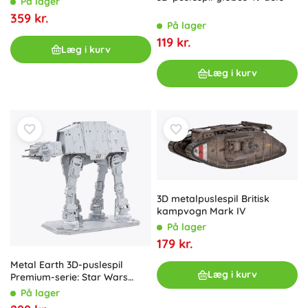
På lager
359 kr.
På lager
119 kr.
Læg i kurv
Læg i kurv
3D metalpuslespil Britisk
kampvogn Mark IV
På lager
179 kr.
Metal Earth 3D-puslespil
Læg i kurv
Premium-serie: Star Wars
Imperielt AT-AT
På lager