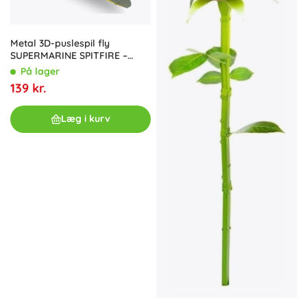
Metal 3D-puslespil fly
SUPERMARINE SPITFIRE –
model METAL EARTH
På lager
139 kr.
Læg i kurv