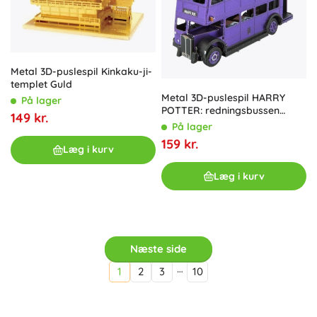
Metal 3D-puslespil Kinkaku-ji-
templet Guld
Metal 3D-puslespil HARRY
På lager
POTTER: redningsbussen
149 kr.
(Knight Bus) METAL EARTH
På lager
159 kr.
Læg i kurv
Læg i kurv
Næste side
…
1
2
3
10