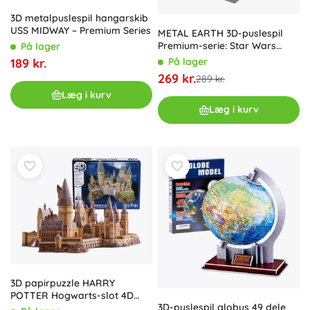
3D metalpuslespil hangarskib
USS MIDWAY – Premium Series
METAL EARTH 3D-puslespil
Premium-serie: Star Wars
På lager
Imperial Light Cruiser
På lager
189 kr.
269 kr.
289 kr.
Læg i kurv
Læg i kurv
3D papirpuzzle HARRY
POTTER Hogwarts-slot 4D
3D-puslespil globus 49 dele
Build