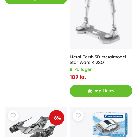
Metal Earth 3D metalmodel
Star Wars K‑2SO
På lager
109 kr.
Læg i kurv
-8%