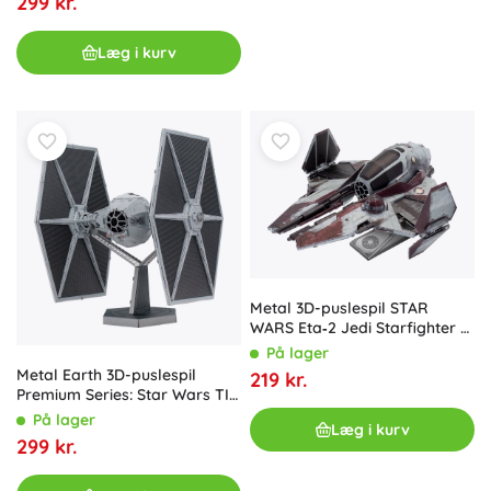
299 kr.
Læg i kurv
Metal 3D-puslespil STAR
WARS Eta‑2 Jedi Starfighter –
METAL EARTH
På lager
Metal Earth 3D-puslespil
219 kr.
Premium Series: Star Wars TIE
Fighter
På lager
Læg i kurv
299 kr.