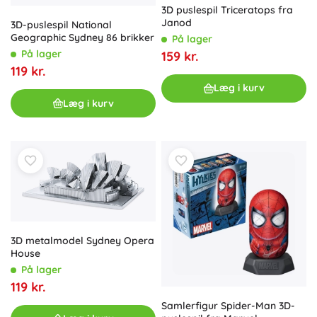
3D puslespil Triceratops fra
Janod
3D-puslespil National
Geographic Sydney 86 brikker
På lager
På lager
159 kr.
119 kr.
Læg i kurv
Læg i kurv
3D metalmodel Sydney Opera
House
På lager
119 kr.
Samlerfigur Spider-Man 3D-