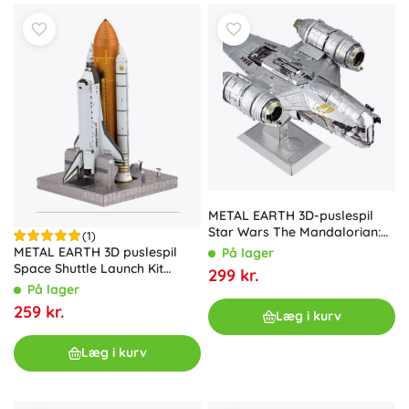
METAL EARTH 3D-puslespil
Star Wars The Mandalorian:
(1)
Razor Crest (ICONX)
METAL EARTH 3D puslespil
På lager
Space Shuttle Launch Kit
299 kr.
(ICONX)
På lager
259 kr.
Læg i kurv
Læg i kurv