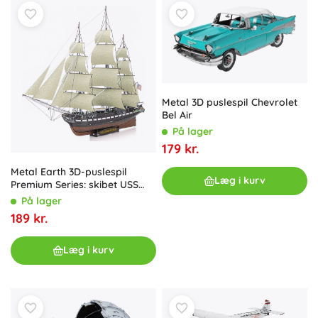
Metal 3D puslespil Chevrolet
Bel Air
På lager
179 kr.
Metal Earth 3D-puslespil
Læg i kurv
Premium Series: skibet USS
Constitution – metalmodel
På lager
189 kr.
Læg i kurv