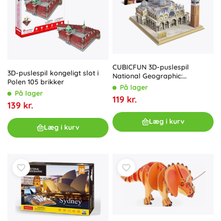
CUBICFUN 3D-puslespil
3D-puslespil kongeligt slot i
National Geographic:
Polen 105 brikker
Markuspladsen – 107 brikker
På lager
På lager
119 kr.
139 kr.
Læg i kurv
Læg i kurv