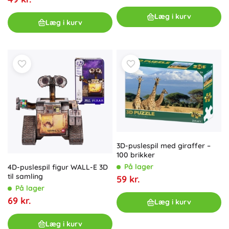
Læg i kurv
Læg i kurv
3D-puslespil med giraffer –
100 brikker
På lager
4D-puslespil figur WALL-E 3D
til samling
59 kr.
På lager
69 kr.
Læg i kurv
Læg i kurv