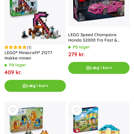
LEGO Speed Champions
Honda S2000 fra Fast &
Furious-filmen
På lager
(1)
LEGO® Minecraft® 21277
279 kr.
Hakke-minen
På lager
Læg i kurv
409 kr.
Læg i kurv