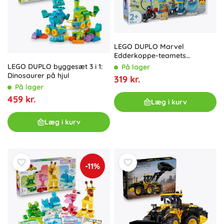
LEGO DUPLO Marvel
Edderkoppe-teamets
skjulested
LEGO DUPLO byggesæt 3 i 1:
På lager
Dinosaurer på hjul
319 kr.
På lager
459 kr.
Læg i kurv
Læg i kurv
-11%