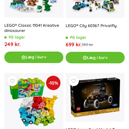
LEGO® Classic 11041 Kreative
LEGO® City 60367 Privatfly
dinosaurer
På lager
På lager
249 kr.
699 kr.
789 kr.
Læg i kurv
Læg i kurv
-10%