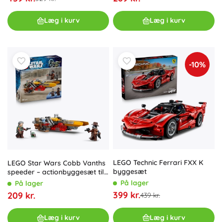
Læg i kurv
Læg i kurv
-10%
LEGO Technic Ferrari FXX K
LEGO Star Wars Cobb Vanths
byggesæt
speeder – actionbyggesæt til
børn
På lager
På lager
399 kr.
209 kr.
439 kr.
Læg i kurv
Læg i kurv