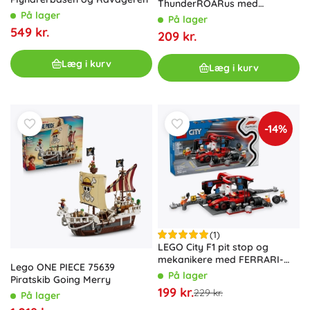
ThunderROARus med
På lager
optræksmotor
På lager
549 kr.
209 kr.
Læg i kurv
Læg i kurv
-14%
(1)
LEGO City F1 pit stop og
mekanikere med FERRARI-
Lego ONE PIECE 75639
monopost
På lager
Piratskib Going Merry
199 kr.
229 kr.
På lager