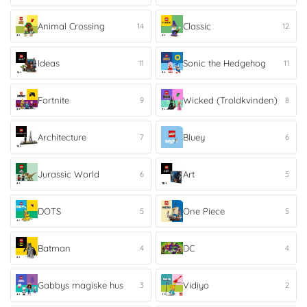
Animal Crossing
Classic
14
12
Ideas
Sonic the Hedgehog
11
11
Fortnite
Wicked (Troldkvinden)
9
8
Architecture
Bluey
7
6
Jurassic World
Art
6
5
DOTS
One Piece
5
5
Batman
DC
4
4
Gabbys magiske hus
Vidiyo
3
2