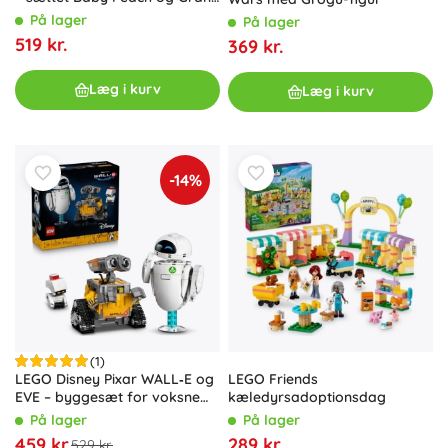
Prix
På lager
På lager
519 kr.
369 kr.
Læg i kurv
Læg i kurv
-14%
(1)
LEGO Disney Pixar WALL‑E og
LEGO Friends
EVE – byggesæt for voksne
kæledyrsadoptionsdag
(811 klodser)
På lager
På lager
459 kr.
289 kr.
529 kr.