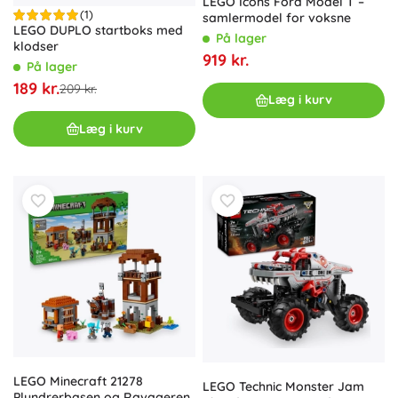
LEGO Icons Ford Model T –
(1)
samlermodel for voksne
LEGO DUPLO startboks med
På lager
klodser
919 kr.
På lager
189 kr.
209 kr.
Læg i kurv
Læg i kurv
LEGO Minecraft 21278
LEGO Technic Monster Jam
Plyndrerbasen og Ravageren