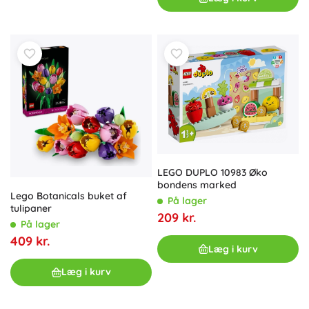
LEGO DUPLO 10983 Øko
bondens marked
Lego Botanicals buket af
På lager
tulipaner
209 kr.
På lager
409 kr.
Læg i kurv
Læg i kurv