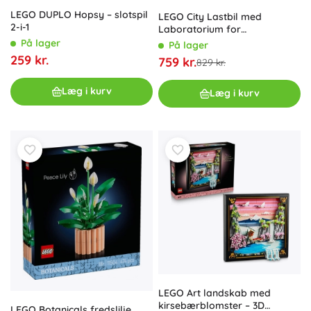
LEGO DUPLO Hopsy – slotspil
LEGO City Lastbil med
2-i-1
Laboratorium for
Polarforskere
På lager
På lager
259 kr.
759 kr.
829 kr.
Læg i kurv
Læg i kurv
LEGO Art landskab med
kirsebærblomster – 3D
LEGO Botanicals fredslilje