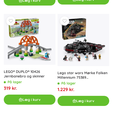
Læg i kurv
LEGO® DUPLO® 10426
Lego star wars Mørke Falken
Jernbanebro og skinner
Millennium 75389
rumskibsbyggesæt
På lager
På lager
319 kr.
1.229 kr.
Læg i kurv
Læg i kurv