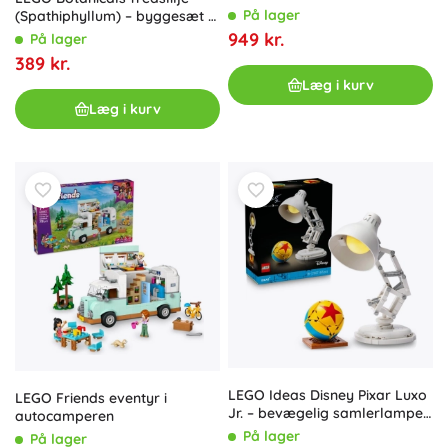
japansk vægdekoration
På lager
(Spathiphyllum) – byggesæt til
voksne
949 kr.
På lager
389 kr.
Læg i kurv
Læg i kurv
LEGO Ideas Disney Pixar Luxo
LEGO Friends eventyr i
Jr. – bevægelig samlerlampe
autocamperen
med bold
På lager
På lager