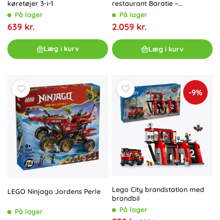
køretøjer 3-i-1
restaurant Baratie –
samlermodel til voksne
På lager
På lager
639 kr.
2.059 kr.
Læg i kurv
Læg i kurv
-9%
Lego City brandstation med
LEGO Ninjago Jordens Perle
brandbil
På lager
På lager