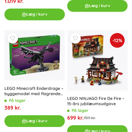
1.019 kr.
Læg i kurv
Læg i kurv
-12%
LEGO Minecraft Enderdrage –
byggemodel med flagrende
LEGO NINJAGO Fire De Fire –
vinger
På lager
15-års jubilæumsudgave
389 kr.
På lager
699 kr.
789 kr.
Læg i kurv
Læg i kurv