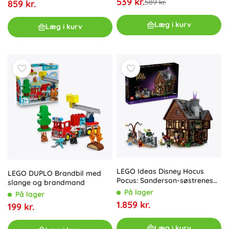
539 kr.
589 kr.
859 kr.
Læg i kurv
Læg i kurv
LEGO Ideas Disney Hocus
LEGO DUPLO Brandbil med
Pocus: Sanderson-søstrenes
slange og brandmand
hytte
På lager
På lager
1.859 kr.
199 kr.
Læg i kurv