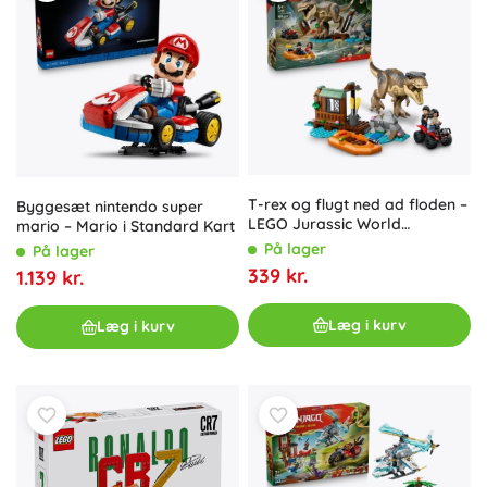
T-rex og flugt ned ad floden –
Byggesæt nintendo super
LEGO Jurassic World
mario – Mario i Standard Kart
byggesæt til børn fra 5 år
På lager
På lager
339 kr.
1.139 kr.
Læg i kurv
Læg i kurv