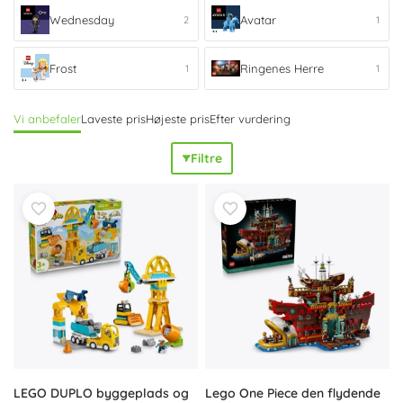
Wednesday
Avatar
2
1
Frost
Ringenes Herre
1
1
Vi anbefaler
Laveste pris
Højeste pris
Efter vurdering
Filtre
LEGO DUPLO byggeplads og
Lego One Piece den flydende