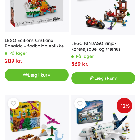
LEGO Editions Cristiano
LEGO NINJAGO ninja-
Ronaldo – fodboldøjeblikke
køretøjsduel og træhus
På lager
På lager
209 kr.
569 kr.
Læg i kurv
Læg i kurv
-12%