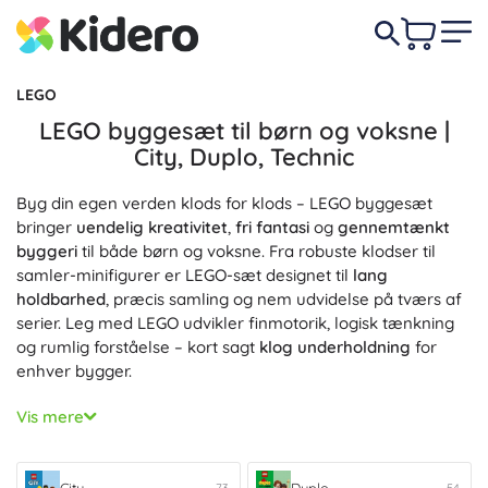
LEGO
LEGO byggesæt til børn og voksne |
City, Duplo, Technic
Byg din egen verden klods for klods – LEGO byggesæt
bringer
uendelig kreativitet
,
fri fantasi
og
gennemtænkt
byggeri
til både børn og voksne. Fra robuste klodser til
samler-minifigurer er LEGO-sæt designet til
lang
holdbarhed
, præcis samling og nem udvidelse på tværs af
serier. Leg med LEGO udvikler finmotorik, logisk tænkning
og rumlig forståelse – kort sagt
klog underholdning
for
enhver bygger.
Til de mindste er der serien
LEGO Duplo
med store klodser
Vis mere
til
sikker
og
nem
første byggeleg. Byentusiaster vil elske de
actionfyldte sæt
LEGO City
– politistationer, brandbiler og
realistiske køretøjer. Teknikere bliver begejstrede for de