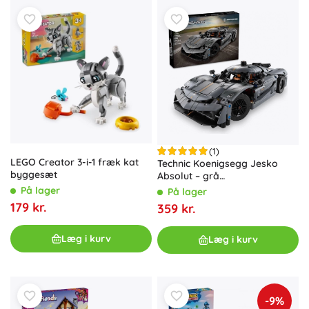
(1)
LEGO Creator 3-i-1 fræk kat
Technic Koenigsegg Jesko
byggesæt
Absolut – grå
hypersportsvogn til børn fra
På lager
På lager
10 år
179 kr.
359 kr.
Læg i kurv
Læg i kurv
-9%