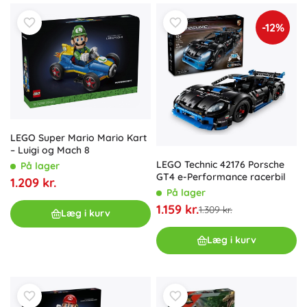
-12%
LEGO Super Mario Mario Kart
– Luigi og Mach 8
LEGO Technic 42176 Porsche
På lager
GT4 e-Performance racerbil
1.209 kr.
På lager
1.159 kr.
1.309 kr.
Læg i kurv
Læg i kurv