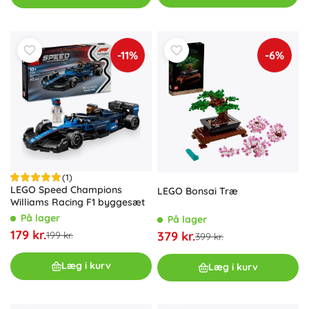
-11%
-6%
(1)
LEGO Speed Champions
LEGO Bonsai Træ
Williams Racing F1 byggesæt
På lager
På lager
179 kr.
379 kr.
199 kr.
399 kr.
Læg i kurv
Læg i kurv