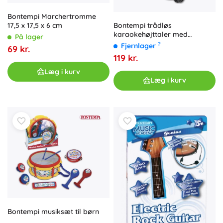
Bontempi Marchertromme
Bontempi trådløs
17,5 x 17,5 x 6 cm
karaokehøjttaler med
På lager
mikrofon og RGB-belysning
?
Fjernlager
69 kr.
119 kr.
Læg i kurv
Læg i kurv
Bontempi musiksæt til børn