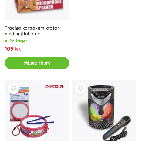
Trådløs karaokemikrofon
med højttaler og
telefonholder
På lager
109 kr.
Læg i kurv