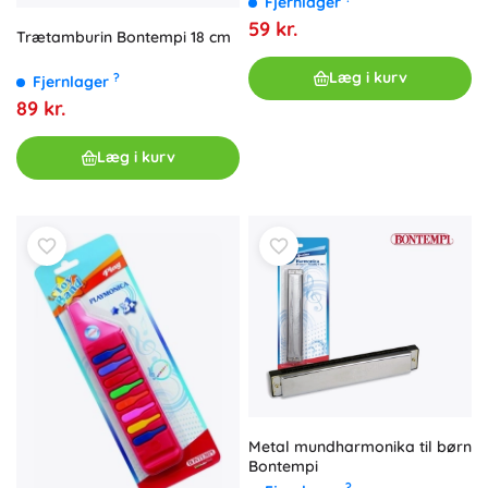
Fjernlager
59 kr.
Trætamburin Bontempi 18 cm
Læg i kurv
?
Fjernlager
89 kr.
Læg i kurv
Metal mundharmonika til børn
Bontempi
?