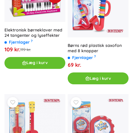
Elektronisk børneklaver med
24 tangenter og lyseffekter
?
Fjernlager
Børns rød plastisk saxofon
109 kr.
119 kr.
med 8 knapper
?
Fjernlager
Læg i kurv
69 kr.
Læg i kurv