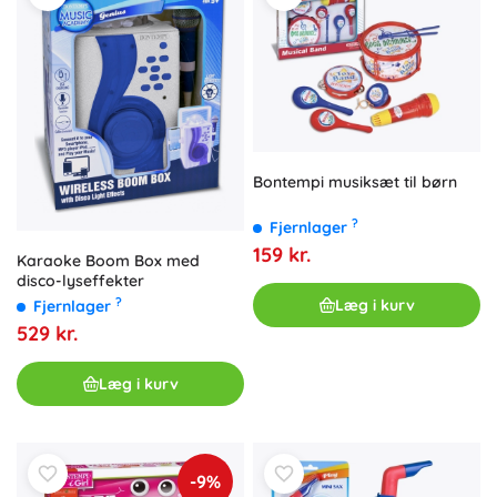
Bontempi musik­sæt til børn
?
Fjernlager
159 kr.
Karaoke Boom Box med
disco-lyseffekter
?
Læg i kurv
Fjernlager
529 kr.
Læg i kurv
-9%