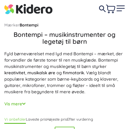
Mærker
Bontempi
Bontempi – musikinstrumenter og
legetøj til børn
Fyld børneværelset med lyd med Bontempi – mærket, der
forvandler de første toner til ren musikglæde. Bontempi
musikinstrumenter og musiklegetøj til børn styrker
kreativitet
,
musikalsk øre
og
finmotorik
. Vælg blandt
populære kategorier som børne-keyboards og klaverer,
guitarer, mikrofoner, trommer og fløjter – ideelt til små
musikere fra begyndere til mere øvede.
Bontempi keyboards og klaverer begejstrer med
realistisk
Vis mere
lyd
, lyseffekter, forudindstillede rytmer og
akkompagnementer; mange modeller kan også klare
Vi anbefaler
Laveste pris
Højeste pris
Efter vurdering
enkel optagelse og justering af lydstyrke. En børneguitar
eller ukulele med mindre korpus ligger godt i hånden,