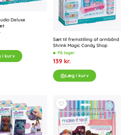
Gavekort
udio Deluxe
æt
r
Sæt til fremstilling af armbånd
Shrink Magic Candy Shop
På lager
 i kurv
139 kr.
Læg i kurv