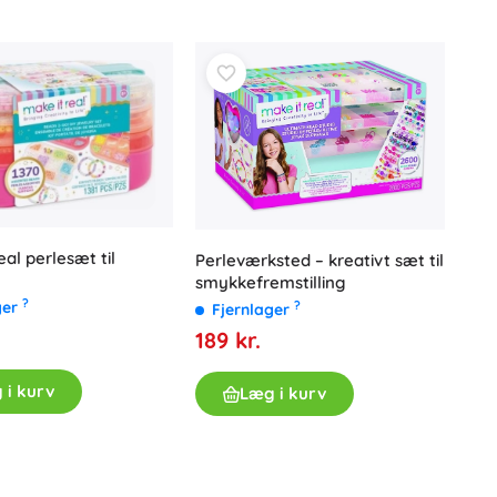
eal perlesæt til
Perleværksted – kreativt sæt til
smykkefremstilling
?
ger
?
Fjernlager
189 kr.
 i kurv
Læg i kurv