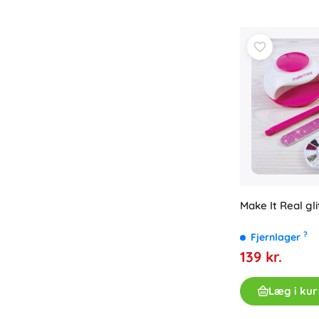
Make It Real gl
?
Fjernlager
139 kr.
Læg i kur