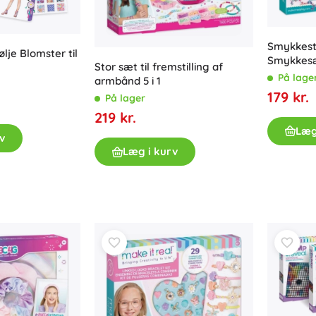
Til piger
Smykker
Smykkest
lje Blomster til
Tasker
Smykkes
Stor sæt til fremstilling af
Smykkeskrin
På lage
armbånd 5 i 1
179 kr.
På lager
219 kr.
Læg
v
Læg i kurv