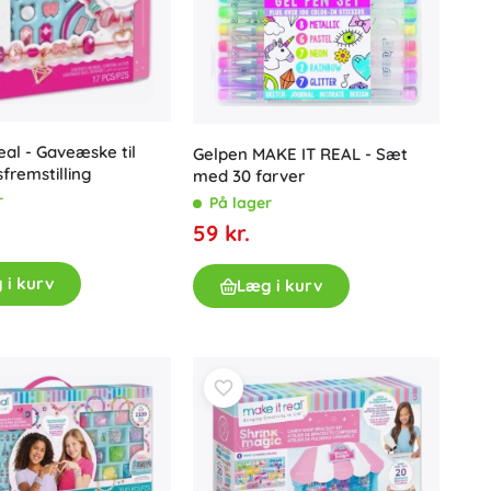
Badlegetøj
eal - Gaveæske til
Gelpen MAKE IT REAL - Sæt
remstilling
med 30 farver
r
På lager
59 kr.
Tilbehør
 i kurv
Læg i kurv
Batterier
Reservedele
Pumper