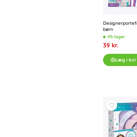
Bøger
Arbejdshæfter og sjove opgavehæfter
Designerportefø
For de allermindste
børn
Tilbehør til bøger
På lager
Postkort
39 kr.
For små fortællere
+
Vis mere
Læg i kur
Butiksudstyr