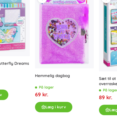
tterfly Dreams
Hemmelig dagbog
Sæt til at
overrask
På lager
Real
På lage
69 kr.
v
89 kr.
Læg i kurv
Læg