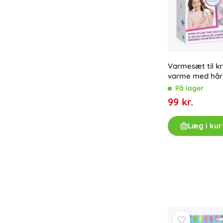
Varmesæt til kr
varme med hår
spænder
På lager
99 kr.
Læg i kur