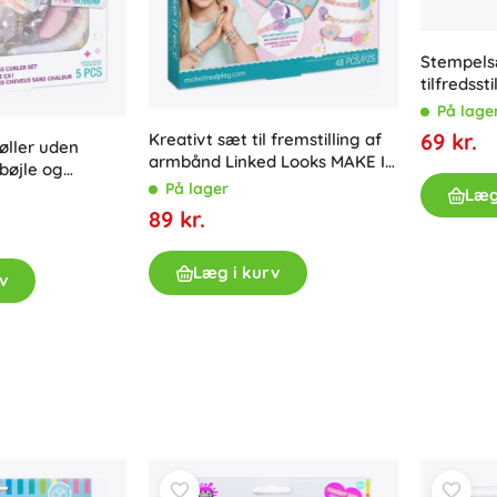
Stempels
tilfredsst
for børn
På lage
69 kr.
Kreativt sæt til fremstilling af
øller uden
armbånd Linked Looks MAKE IT
bøjle og
REAL
På lager
Læg
89 kr.
Læg i kurv
v