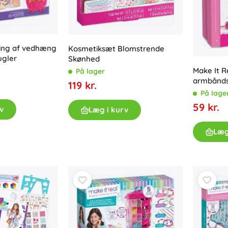
Våben
Pistoler
Sværd og daggere
lling af vedhæng
Kosmetiksæt Blomstrende
Vandpistoler
ugler
Skønhed
Buer
Make It R
På lager
Armbrøster
armbåndsf
119 kr.
+
Vis mere
På lage
59 kr.
v
Læg i kurv
Tøj til børn
Læg
Babytøj
T-shirts
Fodtøj
Hættetrøjer og sweatre
Strømper og strømpebukser
+
Vis mere