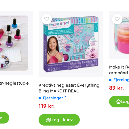
Make It R
armbånd
Fjernla
itr-neglestudie
Kreativt neglesæt Everything
89 kr.
Bling MAKE IT REAL
?
Fjernlager
Læg
119 kr.
v
Læg i kurv