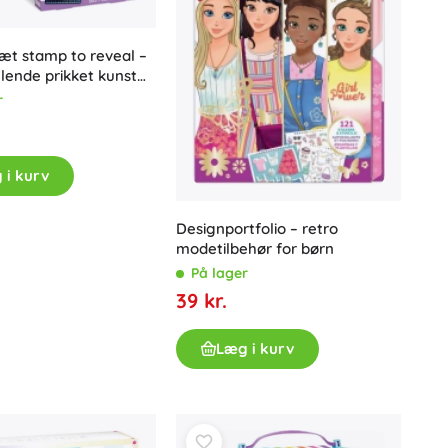
æt stamp to reveal –
illende prikket kunst
r
 i kurv
Designportfolio – retro
modetilbehør for børn
På lager
39 kr.
Læg i kurv