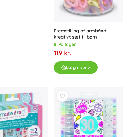
Art
Fester
Kostumer
Tilbehør til kostumer
Fremstilling af armbånd –
One Piece
Halloween
kreativt sæt til børn
Påske
På lager
119 kr.
Gabbys magiske hus
Læg i kurv
Legetøj til de mindste
Rasle, bideringe og sutter
Avatar
Interaktive legetøj
Puslespil, hammerbænke, klodser
Kørehunde og trække-legetøj
Kæledyr og putteklude
+
Vis mere