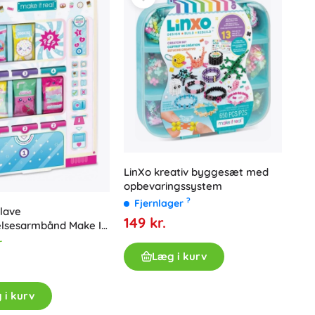
LinXo kreativ byggesæt med
opbevaringssystem
?
Fjernlager
 lave
149 kr.
elsesarmbånd Make It
r
Læg i kurv
 i kurv