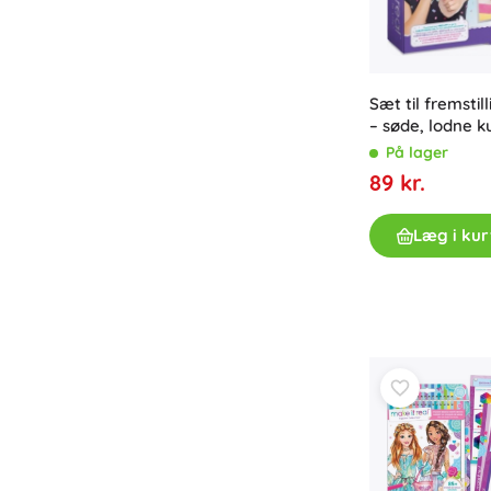
Udstyr til børn
Sikkerhed
Madning og amning
Sæt til fremsti
Badning
– søde, lodne k
Barnevogne
På lager
Søvn
89 kr.
+
Vis mere
Læg i kur
Elektroniske legetøj
Fjernstyrede legetøj
Spillekonsoller
Droner
Mikroskoper og kikkerter
Se her
+
Vis mere