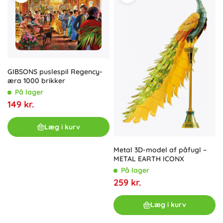
GIBSONS puslespil Regency-
æra 1000 brikker
På lager
149 kr.
Læg i kurv
Metal 3D-model af påfugl –
METAL EARTH ICONX
På lager
259 kr.
Læg i kurv