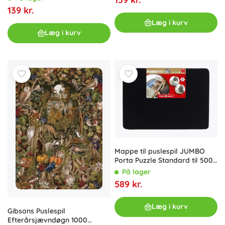
139 kr.
Læg i kurv
Læg i kurv
Mappe til puslespil JUMBO
Porta Puzzle Standard til 500–
1500 brikker
På lager
589 kr.
Læg i kurv
Gibsons Puslespil
Efterårsjævndøgn 1000