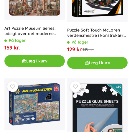
Art Puzzle Museum Series:
Puzzle Soft Touch McLaren
udsigt over det moderne
verdensmestre i konstruktører
Rom, 2000 brikker
På lager
F1 1000 brikker
På lager
159 kr.
129 kr.
139 kr.
Læg i kurv
Læg i kurv