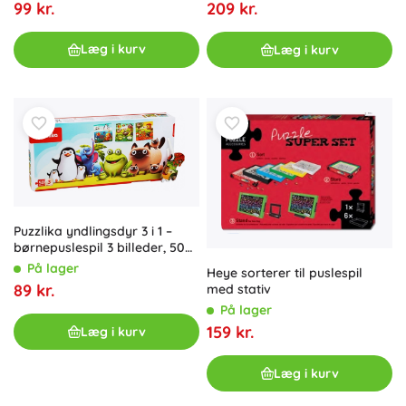
99 kr.
209 kr.
Læg i kurv
Læg i kurv
Puzzlika yndlingsdyr 3 i 1 –
børnepuslespil 3 billeder, 50
brikker
På lager
Heye sorterer til puslespil
89 kr.
med stativ
På lager
159 kr.
Læg i kurv
Læg i kurv