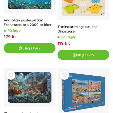
Anatolian puslespil San
Franciscos bro 2000 brikker
Træindsætningspuslespil
På lager
Dinosaurer
179 kr.
På lager
119 kr.
Læg i kurv
Læg i kurv