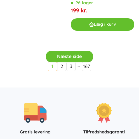
På lager
199 kr.
Læg i kurv
Næste side
…
1
2
3
167
Gratis levering
Tilfredshedsgaranti