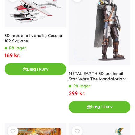
3D-model af vandfly Cessna
182 Skylane
På lager
169 kr.
Læg i kurv
METAL EARTH 3D-puslespil
Star Wars The Mandalorian:
Mando (ICONX)
På lager
299 kr.
Læg i kurv