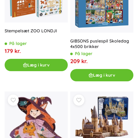
Stempelsæt ZOO LONDJI
GIBSONS puslespil Skoledag
På lager
4x500 brikker
179 kr.
På lager
209 kr.
Læg i kurv
Læg i kurv