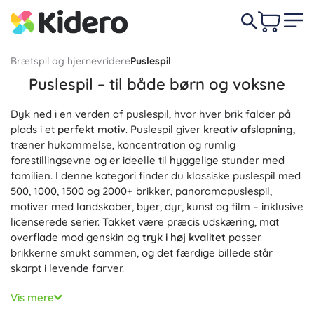
Brætspil og hjernevridere
Puslespil
Puslespil – til både børn og voksne
Dyk ned i en verden af puslespil, hvor hver brik falder på
plads i et
perfekt motiv
. Puslespil giver
kreativ afslapning
,
træner hukommelse, koncentration og rumlig
forestillingsevne og er ideelle til hyggelige stunder med
familien. I denne kategori finder du klassiske puslespil med
500, 1000, 1500 og 2000+ brikker, panoramapuslespil,
motiver med landskaber, byer, dyr, kunst og film – inklusive
licenserede serier. Takket være præcis udskæring, mat
overflade mod genskin og
tryk i høj kvalitet
passer
brikkerne smukt sammen, og det færdige billede står
skarpt i levende farver.
Leder du efter en udfordring? Prøv
Puslespil til voksne
med
Vis mere
1000–5000 brikker, detaljerede motiver, uregelmæssige