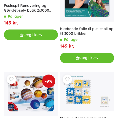
Puslespil Renovering og
Gør‑det‑selv butik 2x1000
brikker
På lager
149 kr.
Klæbende folie til puslespil op
til 3000 brikker
Læg i kurv
På lager
149 kr.
Læg i kurv
-9%