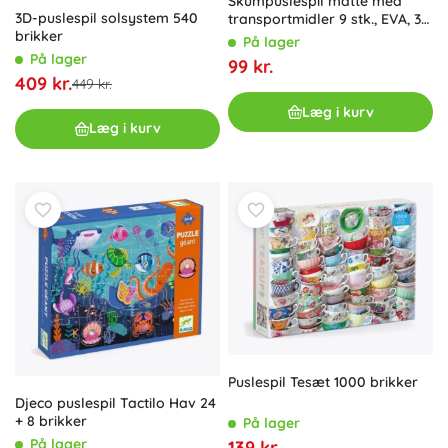
Skumpuslespil måtte med
3D-puslespil solsystem 540
transportmidler 9 stk., EVA, 3D
brikker
byg for børn 10 m+
På lager
På lager
99 kr.
409 kr.
449 kr.
Læg i kurv
Læg i kurv
Puslespil Tesæt 1000 brikker
Djeco puslespil Tactilo Hav 24
+ 8 brikker
På lager
På lager
139 kr.