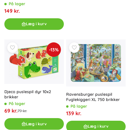
brikker
På lager
149 kr.
Læg i kurv
-13%
Djeco puslespil dyr 10x2
Ravensburger puslespil
brikker
Fuglekiggeri XL 750 brikker
På lager
På lager
69 kr.
79 kr.
139 kr.
Læg i kurv
Læg i kurv