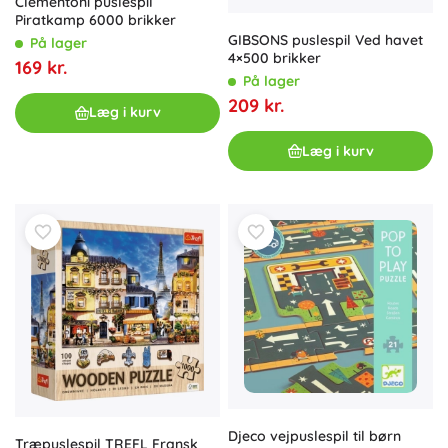
Clementoni puslespil
Piratkamp 6000 brikker
GIBSONS puslespil Ved havet
På lager
4×500 brikker
169 kr.
På lager
209 kr.
Læg i kurv
Læg i kurv
Djeco vejpuslespil til børn
Træpuslespil TREFL Fransk