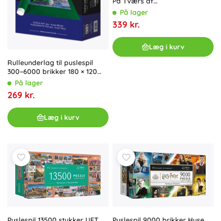
På Tværs af
Tegneserieuniverset
På lager
339 kr.
Læg i kurv
Rulleunderlag til puslespil
300–6000 brikker 180 × 120
cm
På lager
269 kr.
Læg i kurv
Puslespil 13500 stykker UFT
Puslespil 9000 brikker Huse