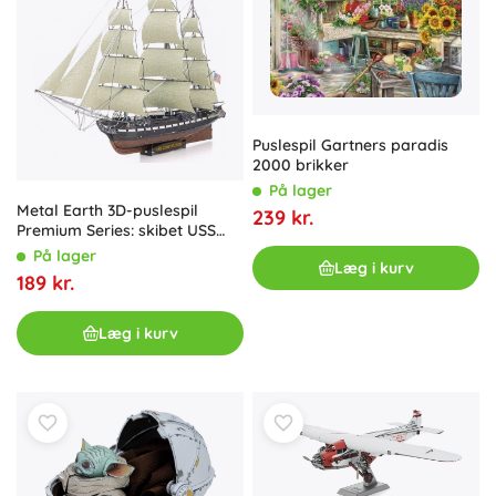
Puslespil Gartners paradis
2000 brikker
På lager
Metal Earth 3D-puslespil
239 kr.
Premium Series: skibet USS
Constitution – metalmodel
På lager
Læg i kurv
189 kr.
Læg i kurv