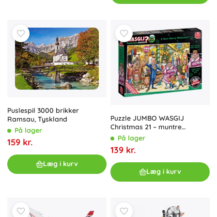
Puslespil 3000 brikker
Puzzle JUMBO WASGIJ
Ramsau, Tyskland
Christmas 21 – muntre
På lager
juleforvandlinger, 2×1000
På lager
159 kr.
brikker
139 kr.
Læg i kurv
Læg i kurv