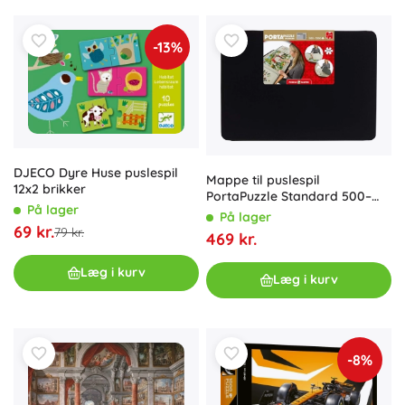
-13%
DJECO Dyre Huse puslespil
Mappe til puslespil
12x2 brikker
PortaPuzzle Standard 500–
På lager
1000 brikker
På lager
69 kr.
79 kr.
469 kr.
Læg i kurv
Læg i kurv
-8%