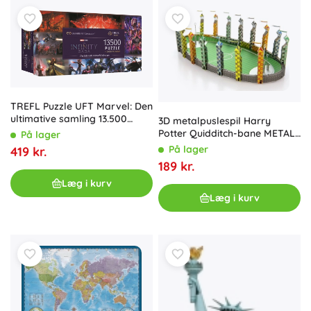
TREFL Puzzle UFT Marvel: Den
ultimative samling 13.500
3D metalpuslespil Harry
brikker
Potter Quidditch-bane METAL
På lager
EARTH
På lager
419 kr.
189 kr.
Læg i kurv
Læg i kurv