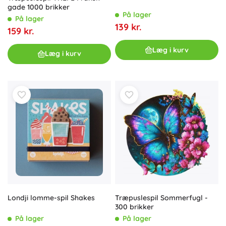
gade 1000 brikker
På lager
På lager
139 kr.
159 kr.
Læg i kurv
Læg i kurv
Londji lomme-spil Shakes
Træpuslespil Sommerfugl -
300 brikker
På lager
På lager