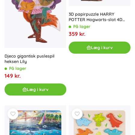
3D papirpuzzle HARRY
POTTER Hogwarts-slot 4D
Build
På lager
359 kr.
Læg i kurv
Djeco gigantisk puslespil
heksen Lily
På lager
149 kr.
Læg i kurv