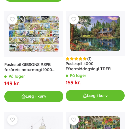
(1)
Puslespil 4000
Puslespil GIBSONS RSPB
Eftermiddagsidyl TREFL
forårets naturmagi 1000
brikker
På lager
På lager
159 kr.
149 kr.
Læg i kurv
Læg i kurv