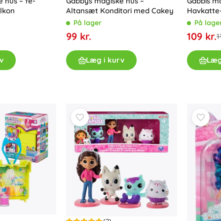
 hus – fe-
Gabbys magiske hus –
Gabbis ma
lkon
Altansæt Konditori med Cakey
Havkatte
På lager
På lage
99 kr.
109 kr.
1
v
Læg i kurv
Læg