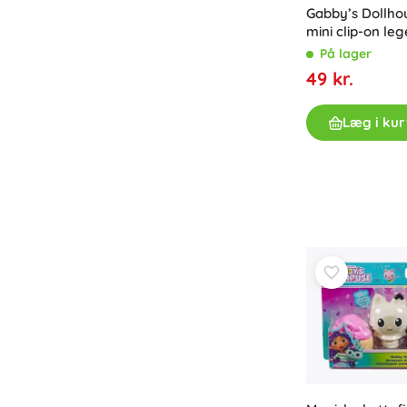
Gabby’s Dollho
mini clip-on le
På lager
49 kr.
Læg i kur