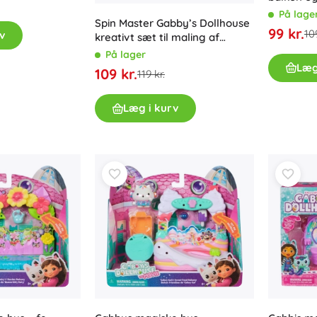
figuren T
På lage
Spin Master Gabby’s Dollhouse
99 kr.
109
v
kreativt sæt til maling af
figurer
På lager
Læg
109 kr.
119 kr.
Læg i kurv