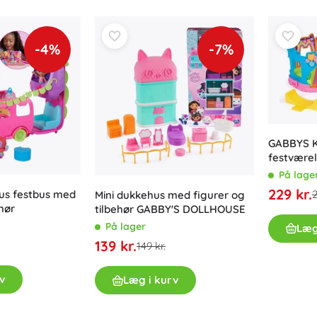
Våben
Pistoler
-4%
-7%
Sværd og daggere
Vandpistoler
Buer
Armbrøster
+
Vis mere
GABBYS K
festvære
Tøj til børn
figurer
På lage
229 kr.
us festbus med
2
Babytøj
Mini dukkehus med figurer og
ehør
tilbehør GABBY'S DOLLHOUSE
T-shirts
På lager
Læg
Hættetrøjer og sweatre
139 kr.
149 kr.
Fodtøj
Strømper og strømpebukser
v
Læg i kurv
+
Vis mere