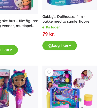
Gabby’s Dollhouse: film –
iske hus – filmfigurer
pakke med to samlerfigurer
g venner, multippel
På lager
r
79 kr.
Læg i kurv
 i kurv