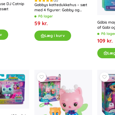
(2)
use DJ Catnip
Gabbys kattedukkehus – sæt
gesæt
med 4 figurer: Gabby og
venner
På lager
Gábis mag
59 kr.
af Gabi o
pakke
På lage
v
Læg i kurv
109 kr.
Læg