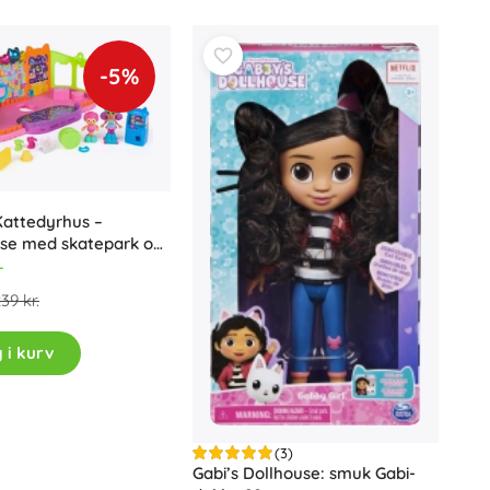
Badlegetøj
-5%
attedyrhus –
lse med skatepark og
Tilbehør
r
39 kr.
Batterier
Reservedele
 i kurv
Pumper
(3)
Gabi’s Dollhouse: smuk Gabi-