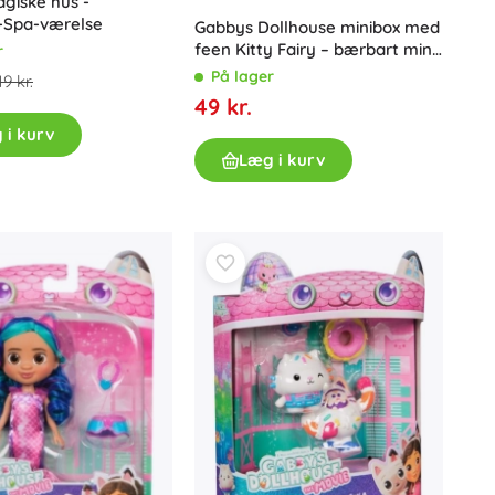
giske hus -
-Spa-værelse
Gabbys Dollhouse minibox med
feen Kitty Fairy – bærbart mini-
r
legesæt
På lager
19 kr.
49 kr.
 i kurv
Læg i kurv