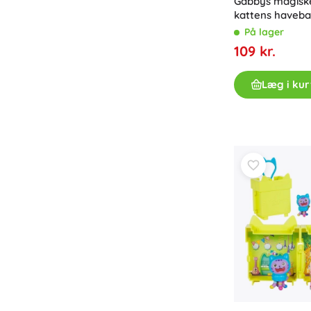
Gabbys magiske
kattens haveba
På lager
109 kr.
Læg i kur