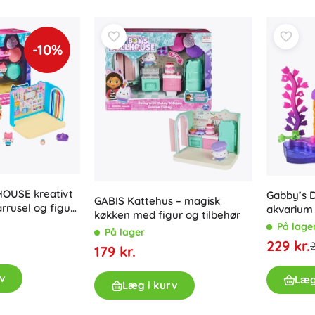
Bluey
Plysdyr
Plysdyr fra film og eventyr
-10%
Interaktive plysdyr
Jurassic World
Nøgleringe
Plyslegetøj og putteklude til de mindste
+
Vis mere
DC
Børneværelse
Dekorationer
OUSE kreativt
Wednesday
Gabby’s D
GABIS Kattehus – magisk
Natlys og projektorer
rrusel og figur
akvarium
køkken med figur og tilbehør
Opbevaringsplads
dukken Ga
På lage
På lager
Hoppe- og gyngedyr
229 kr.
2
179 kr.
Ringenes Herre
Telt og legehuse
+
Vis mere
v
Læg
Læg i kurv