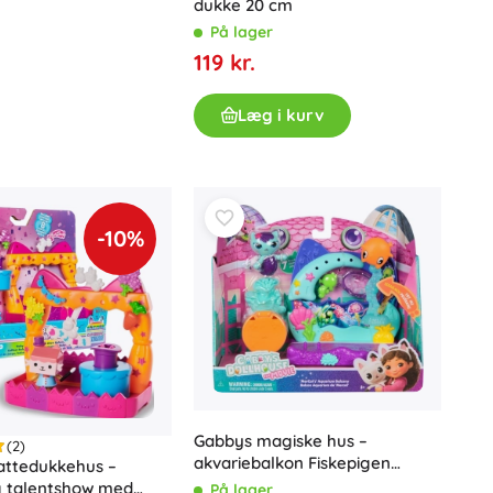
dukke 20 cm
Gavekort
På lager
119 kr.
Læg i kurv
-10%
Gabbys magiske hus –
(2)
akvariebalkon Fiskepigen
attedukkehus –
legesæt
g talentshow med
På lager