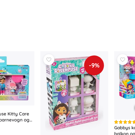
Til piger
Smykker
Tasker
Smykkeskrin
-9%
use Kitty Care
 barnevogn og
Gabbys k
balkon o