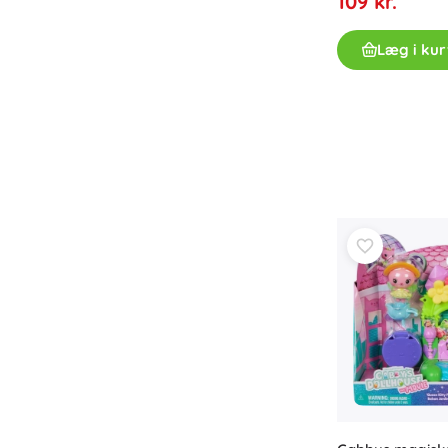
109 kr.
Læg i kur