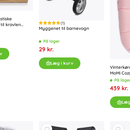
stiske
(1)
il kravlen
Myggenet til barnevogn
 Ochre
På lager
29 kr.
v
Læg i kurv
Vinterkør
MoMi Cozy
På lage
439 kr.
Læg