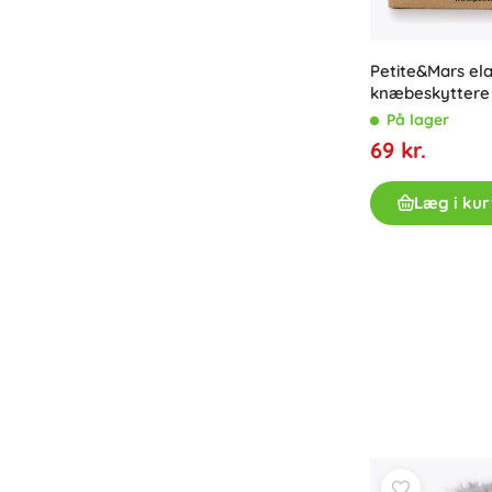
Petite&Mars ela
knæbeskyttere t
Follow Intense
På lager
69 kr.
Læg i kur