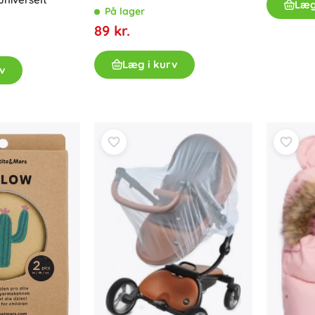
Læg
På lager
Til piger
89 kr.
Smykker
Tasker
Læg i kurv
v
Smykkeskrin