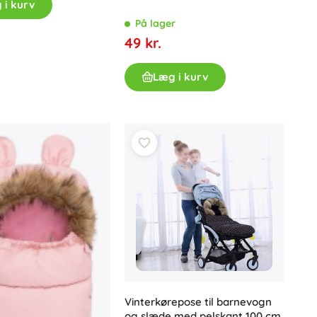
 i kurv
Gavekort
På lager
49 kr.
Læg i kurv
Vinterkørepose til barnevogn
og slæde med pelskant 100 cm