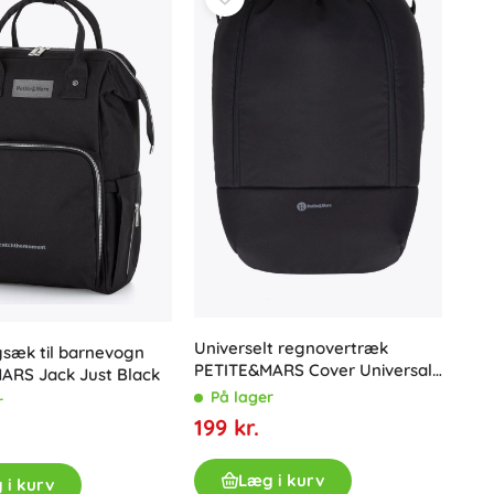
Universelt regnovertræk
gsæk til barnevogn
PETITE&MARS Cover Universal
ARS Jack Just Black
Black
På lager
r
199 kr.
Læg i kurv
 i kurv