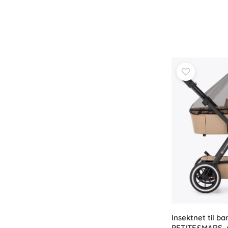
Udstyr til børn
Sikkerhed
Madning og amning
Badning
Barnevogne
Søvn
+
Vis mere
Elektroniske legetøj
Fjernstyrede legetøj
Spillekonsoller
Droner
Se her
Mikroskoper og kikkerter
+
Vis mere
Insektnet til b
PETITE&MARS, u