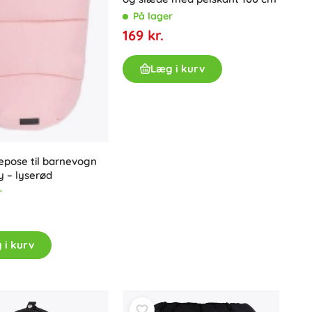
På lager
169 kr.
Læg i kurv
epose til barnevogn
 – lyserød
r
 i kurv