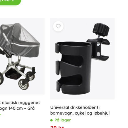
Jurassic World
Fester
Kostumer
Tilbehør til kostumer
One Piece
Halloween
Påske
Gabbys magiske hus
Legetøj til de mindste
Rasle, bideringe og sutter
Avatar
Interaktive legetøj
Puslespil, hammerbænke, klodser
Kæledyr og putteklude
t elastisk myggenet
Kørehunde og trække-legetøj
Universal drikkeholder til
vogn 140 cm – Grå
+
Vis mere
barnevogn, cykel og løbehjul
r
På lager
29 kr.