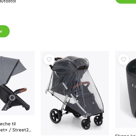
utostol
v
eche til
et+ / Street2