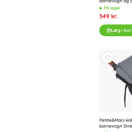
barnevogn og a
På lager
349 kr.
Læg i kur
Petite&Mars kal
barnevogn Stre
Dense Honey