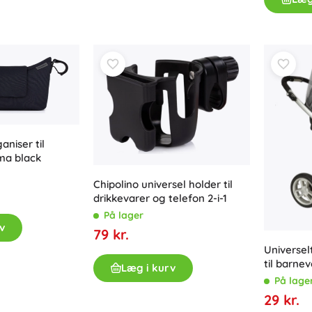
Bluey
Plysdyr
Plysdyr fra film og eventyr
Interaktive plysdyr
DOTS
Nøgleringe
Plyslegetøj og putteklude til de mindste
+
Vis mere
DC
aniser til
a black
Dukker og babydukker
Dukker
Chipolino universel holder til
Wednesday
drikkevarer og telefon 2-i-1
Tilbehør til babydukker
På lager
Babydukker
v
79 kr.
Tilbehør til dukker
Universel
Ringenes Herre
Stofdukker
til barne
Læg i kurv
+
Vis mere
På lage
29 kr.