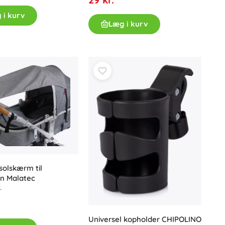
Badlegetøj
 i kurv
Læg i kurv
Bøger
Arbejdshæfter og sjove opgavehæfter
For de allermindste
Tilbehør til bøger
olskærm til
Postkort
n Malatec
r
For små fortællere
+
Vis mere
Universel kopholder CHIPOLINO