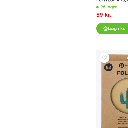
Tilbehør
På lager
59 kr.
Batterier
Reservedele
Læg i kur
Pumper
Butiksudstyr