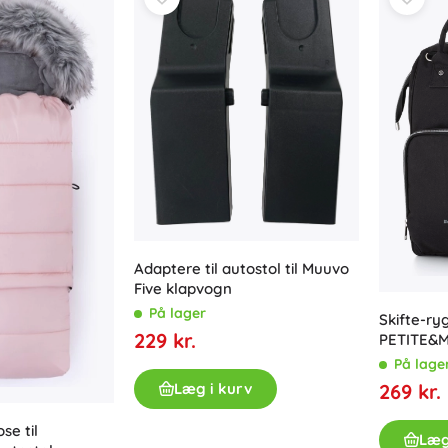
Adaptere til autostol til Muuvo
Five klapvogn
På lager
Skifte-ry
229 kr.
PETITE&M
På lage
Læg i kurv
269 kr.
se til
Læg