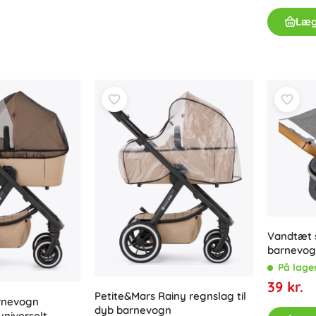
Våben
Læg
Pistoler
Sværd og daggere
Vandpistoler
Buer
Armbrøster
+
Vis mere
Tøj til børn
Babytøj
T-shirts
Fodtøj
Vandtæt s
Hættetrøjer og sweatre
barnevog
På lage
Kasketter og hatte
39 kr.
+
Vis mere
Petite&Mars Rainy regnslag til
arnevogn
dyb barnevogn
niverselt