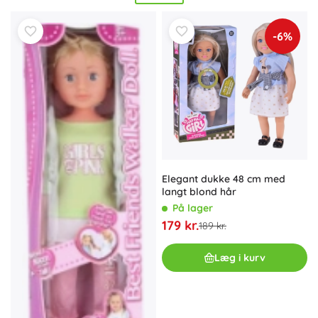
senge eller
dukkevogn
for endnu mere autentisk leg. Vælg
modeller
fra 3 år
,
fra 4 år
og
fra 5 år
– fra populære
-6%
hverdagsselskabere til
samlerdukker
for passionerede
entusiaster.
Elegant dukke 48 cm med
langt blond hår
På lager
179 kr.
189 kr.
Læg i kurv