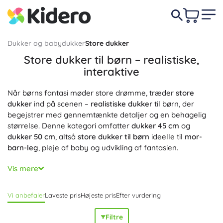
Dukker og babydukker
Store dukker
Store dukker til børn – realistiske,
interaktive
Når børns fantasi møder store drømme, træder
store
dukker
ind på scenen –
realistiske dukker
til børn, der
begejstrer med gennemtænkte detaljer og en behagelig
størrelse. Denne kategori omfatter
dukker 45 cm
og
dukker 50 cm
, altså
store dukker til børn
ideelle til
mor-
barn-leg
, pleje af baby og udvikling af fantasien.
Til kram anbefales modeller med
blød krop
, til detalje-
Vis mere
elskere
vinyldukker
med
bevægelige led
og
bevægelige
lemmer
samt
sovende øjne
. Der findes også
interaktive
Vi anbefaler
Laveste pris
Højeste pris
Efter vurdering
dukker
–
dukker med lyde
og
dukker med lys
, som støtter
sociale færdigheder, empati og realistisk pleje af
babyer
.
Filtre
Du finder også
dukker med tilbehør
:
dukketøj
, sutteflasker,