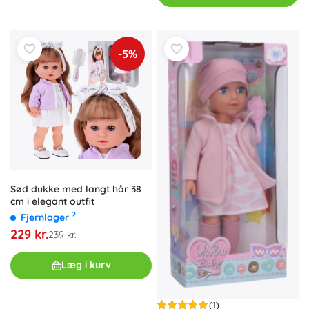
-5%
Sød dukke med langt hår 38
cm i elegant outfit
?
Fjernlager
229 kr.
239 kr.
Læg i kurv
(1)