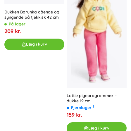
Dukken Barunka gående og
syngende på tjekkisk 42 cm
På lager
209 kr.
Læg i kurv
Lottie pigeprogrammør –
dukke 19 cm
?
Fjernlager
159 kr.
Læg i kurv