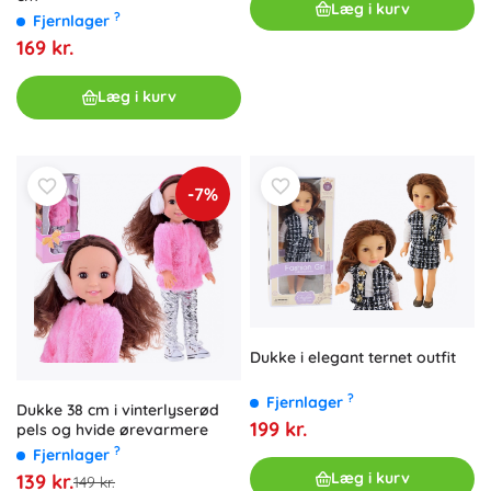
Læg i kurv
?
Fjernlager
169 kr.
Læg i kurv
-7%
Dukke i elegant ternet outfit
?
Fjernlager
Dukke 38 cm i vinterlyserød
199 kr.
pels og hvide ørevarmere
?
Fjernlager
Læg i kurv
139 kr.
149 kr.