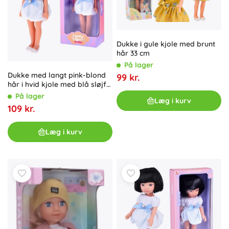
Dukke i gule kjole med brunt
hår 33 cm
På lager
Dukke med langt pink-blond
99 kr.
hår i hvid kjole med blå sløjfe
33 cm
På lager
Læg i kurv
109 kr.
Læg i kurv