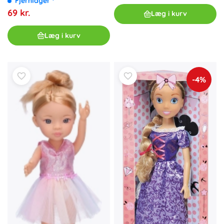
Fjernlager
69 kr.
Læg i kurv
Læg i kurv
-4%