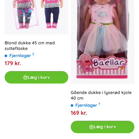
Blond dukke 45 cm med
sutteflaske
?
Fjernlager
179 kr.
Læg i kurv
Gående dukke i lyserød kjole
40 cm
?
Fjernlager
169 kr.
Læg i kurv