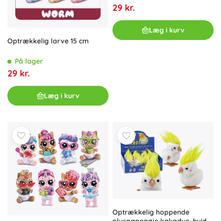
29 kr.
Læg i kurv
Optrækkelig larve 15 cm
På lager
29 kr.
Læg i kurv
Optrækkelig hoppende
plyspapegøje kakadue, hvid