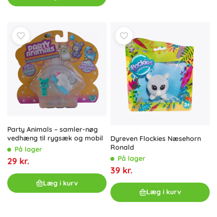
Party Animals – samler-nøg
vedhæng til rygsæk og mobil
Dyreven Flockies Næsehorn
Ronald
På lager
På lager
29 kr.
39 kr.
Læg i kurv
Læg i kurv