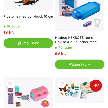
Plastbille med pull-back 10 cm
På lager
19 kr.
Hexbug HEXBOTS Nano
On‑The‑Go Launcher med
Læg i kurv
mikro‑robot
På lager
69 kr.
Læg i kurv
-4%