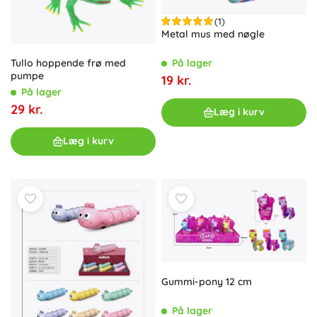
(1)
Metal mus med nøgle
Tullo hoppende frø med
På lager
pumpe
19 kr.
På lager
29 kr.
Læg i kurv
Læg i kurv
Gummi-pony 12 cm
På lager