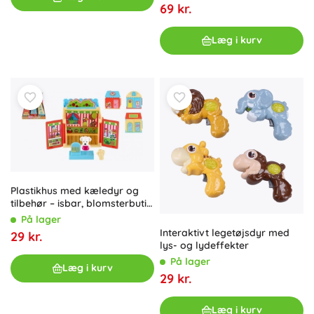
69 kr.
Læg i kurv
Plastikhus med kæledyr og
tilbehør – isbar, blomsterbutik
eller skønhedssalon
På lager
Interaktivt legetøjsdyr med
29 kr.
lys- og lydeffekter
På lager
Læg i kurv
29 kr.
Læg i kurv