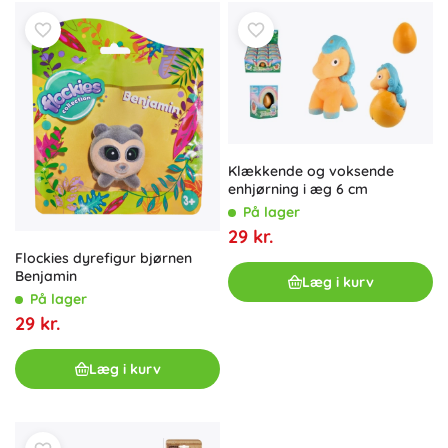
Klækkende og voksende
enhjørning i æg 6 cm
På lager
29 kr.
Flockies dyrefigur bjørnen
Benjamin
Læg i kurv
På lager
29 kr.
Læg i kurv