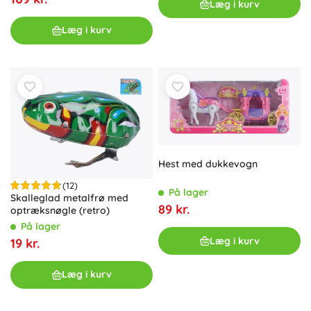
Læg i kurv
Læg i kurv
Hest med dukkevogn
(12)
På lager
Skalleglad metalfrø med
89 kr.
optræksnøgle (retro)
På lager
Læg i kurv
19 kr.
Læg i kurv