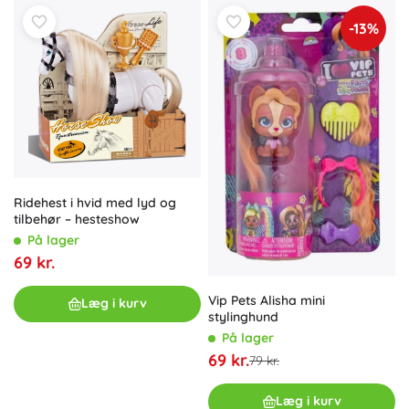
-13%
Ridehest i hvid med lyd og
tilbehør – hesteshow
På lager
69 kr.
Vip Pets Alisha mini
Læg i kurv
stylinghund
På lager
69 kr.
79 kr.
Læg i kurv