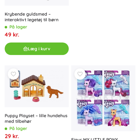
Krybende guldsmed –
interaktivt legetøj til børn
På lager
49 kr.
Læg i kurv
Puppy Playset – lille hundehus
med tilbehør
På lager
29 kr.
Figur MY LITTLE PONY