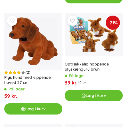
-21%
Optrækkelig hoppende
plyskænguru brun
(2)
På lager
Plys hund med vippende
39 kr.
hoved 27 cm
49 kr.
På lager
59 kr.
Læg i kurv
Læg i kurv