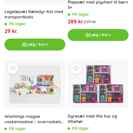
Plejesæt med plyshest til børn
3+
Legetøjsæt Kæledyr Kat med
På lager
transportboks
289 kr.
299 kr.
På lager
29 kr.
Læg i kurv
Læg i kurv
Dyresæt med lille hus og
Washlings magisk
tilbehør
vaskemaskine – overraskelse
med dyr og tilbehør
På lager
På lager