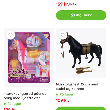
159 kr.
169 kr.
Læg i kurv
Mørk plyshest 35 cm med
sadel og kamme
Interaktiv lyserød gående
På lager
pony med lydeffekter
109 kr.
På lager
109 kr.