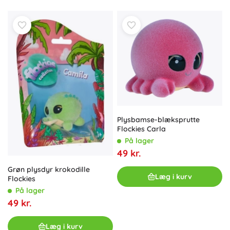
Plysbamse-blæksprutte
Flockies Carla
På lager
49 kr.
Grøn plysdyr krokodille
Læg i kurv
Flockies
På lager
49 kr.
Læg i kurv