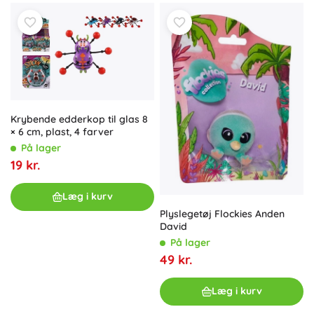
Krybende edderkop til glas 8
× 6 cm, plast, 4 farver
På lager
19 kr.
Læg i kurv
Plyslegetøj Flockies Anden
David
På lager
49 kr.
Læg i kurv