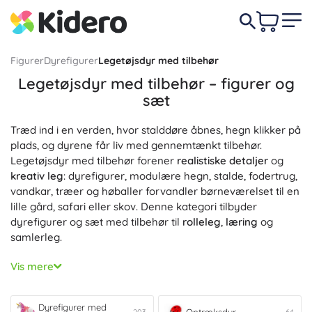
Figurer
Dyrefigurer
Legetøjsdyr med tilbehør
Legetøjsdyr med tilbehør – figurer og
sæt
Træd ind i en verden, hvor stalddøre åbnes, hegn klikker på
plads, og dyrene får liv med gennemtænkt tilbehør.
Legetøjsdyr med tilbehør forener
realistiske detaljer
og
kreativ leg
: dyrefigurer, modulære hegn, stalde, fodertrug,
vandkar, træer og høballer forvandler børneværelset til en
lille gård, safari eller skov. Denne kategori tilbyder
dyrefigurer og sæt med tilbehør til
rolleleg
,
læring
og
samlerleg.
Sæt og playsets med dyr tilføjer funktionelt tilbehør –
Vis mere
åbnebare låger, skydelige fodertrug, vogne, læskure,
dyrlægetaske – og er ofte kompatible med figurer i
samme skala, så du nemt kan opstille en stald til heste, en
Dyrefigurer med