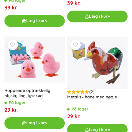
På lager
39 kr.
39 kr.
Læg i kurv
Læg i kurv
Hoppende optrækkelig
(2)
plyskylling, lyserød
Metalisk hane med nøgle
På lager
29 kr.
På lager
29 kr.
Læg i kurv
Læg i kurv