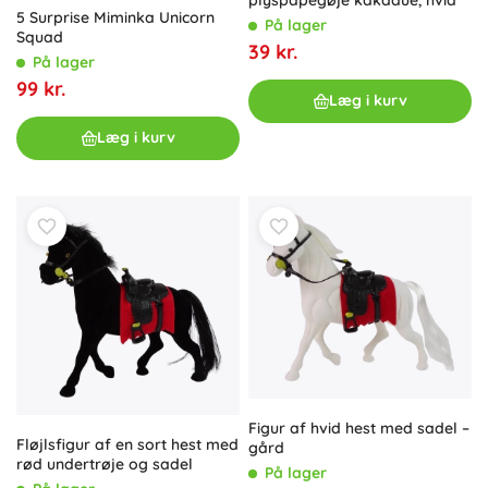
5 Surprise Miminka Unicorn
På lager
Squad
39 kr.
På lager
99 kr.
Læg i kurv
Læg i kurv
Figur af hvid hest med sadel –
Fløjlsfigur af en sort hest med
gård
rød undertrøje og sadel
På lager