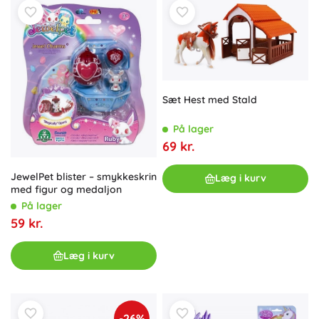
Sæt Hest med Stald
På lager
69 kr.
JewelPet blister – smykkeskrin
Læg i kurv
med figur og medaljon
På lager
59 kr.
Læg i kurv
-26%