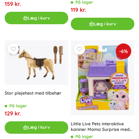
På lager
159 kr.
119 kr.
Læg i kurv
Læg i kurv
-6%
Stor plejehest med tilbehør
På lager
129 kr.
Little Live Pets interaktive
Læg i kurv
kaniner Mama Surprise med
overraskelse
På lager