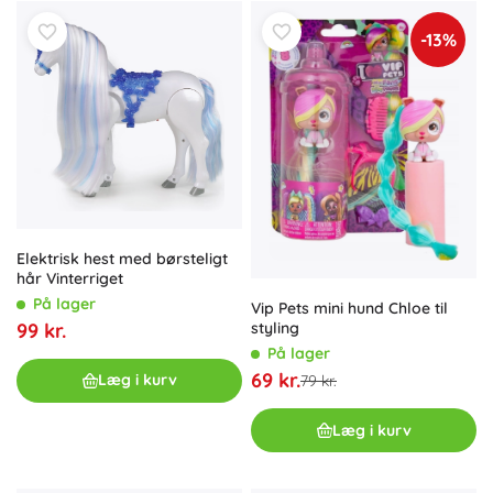
-13%
Elektrisk hest med børsteligt
hår Vinterriget
På lager
Vip Pets mini hund Chloe til
99 kr.
styling
På lager
69 kr.
Læg i kurv
79 kr.
Læg i kurv