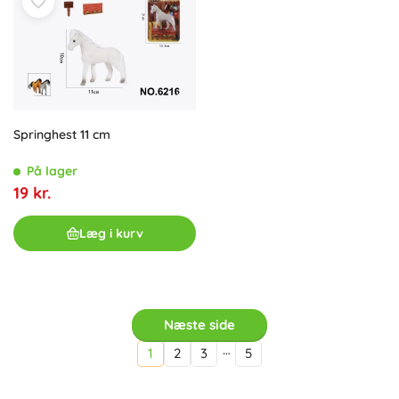
Springhest 11 cm
På lager
19 kr.
Læg i kurv
Næste side
…
1
2
3
5