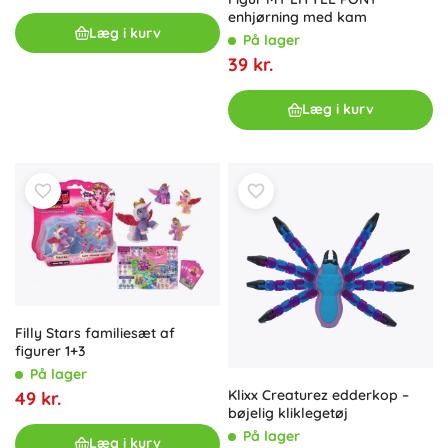
enhjørning med kam
Læg i kurv
På lager
39 kr.
Læg i kurv
Filly Stars familiesæt af
figurer 1+3
På lager
Klixx Creaturez edderkop –
49 kr.
bøjelig kliklegetøj
På lager
Læg i kurv