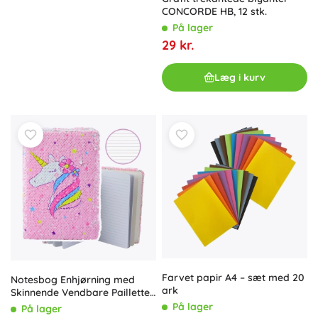
CONCORDE HB, 12 stk.
På lager
29 kr.
Læg i kurv
Farvet papir A4 – sæt med 20
Notesbog Enhjørning med
ark
Skinnende Vendbare Pailletter
A5, 80 sider
På lager
På lager