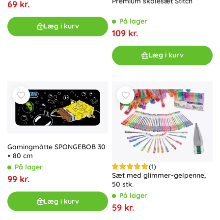
Premium skolesæt Stitch
69 kr.
På lager
Læg i kurv
109 kr.
Læg i kurv
Gamingmåtte SPONGEBOB 30
× 80 cm
(1)
På lager
Sæt med glimmer-gelpenne,
99 kr.
50 stk.
På lager
Læg i kurv
59 kr.