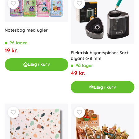
Notesbog med ugler
På lager
19 kr.
Elektrisk blyantspidser Sort
blyant 6-8 mm
Læg i kurv
På lager
49 kr.
Læg i kurv