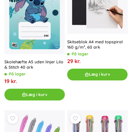
Skitseblok A4 med topspiral
160 g/m², 60 ark
På lager
29 kr.
Skolehæfte A5 uden linjer Lilo
& Stitch 40 ark
På lager
Læg i kurv
19 kr.
Læg i kurv