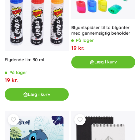
Blyantspidser til to blyanter
med gennemsigtig beholder
På lager
19 kr.
Flydende lim 30 ml
Læg i kurv
På lager
19 kr.
Læg i kurv