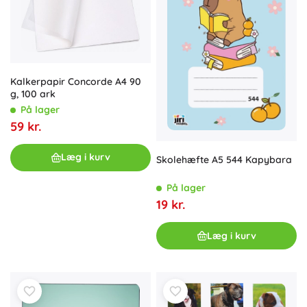
Kalkerpapir Concorde A4 90
g, 100 ark
På lager
59 kr.
Læg i kurv
Skolehæfte A5 544 Kapybara
På lager
19 kr.
Læg i kurv