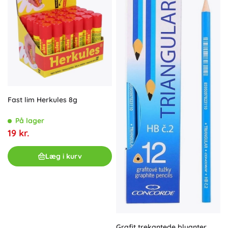
Fast lim Herkules 8g
På lager
19 kr.
Læg i kurv
Grafit trekantede blyanter