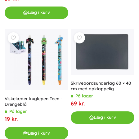
Læg i kurv
Skrivebordsunderlag 60 × 40
cm med opklappelig
gennemsigtig flap
På lager
Viskelæder kuglepen Teen -
69 kr.
Drengeblå
På lager
Læg i kurv
19 kr.
Læg i kurv