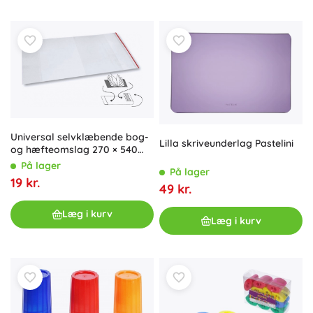
Universal selvklæbende bog-
Lilla skriveunderlag Pastelini
og hæfteomslag 270 × 540
mm OXYBAG
På lager
På lager
19 kr.
49 kr.
Læg i kurv
Læg i kurv