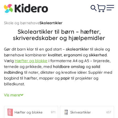
Skole og børnehave
Skoleartikler
Skoleartikler til børn – hæfter,
skriveredskaber og hjælpemidler
Gør dit barn klar til en god start –
skoleartikler
til skole og
børnehave kombinerer
kvalitet
,
ergonomi
og
sikkerhed
.
Vælg
Hæfter og blokke
i formaterne A4 og A5 – linjerede,
ternede og prikkede, med
holdbare omslag
og
solid
indbinding
til noter, diktater og kreative idéer. Supplér med
bogbind til hæfter, mapper og
papir
til projekter og
billedkunst.
For et flydende og pænt håndskrift skal du vælge
Vis mere
Skriveredskaber
: blyanter, kuglepenne, fyldepenne,
rollere, farveblyanter, tuscher og overstregningstuscher
sikrer
komfortabelt greb
og
glat skrivning
for både højre-
Hæfter og blokke
Skriveartikler
971
657
og venstrehåndede. For fejlfri resultater sørger