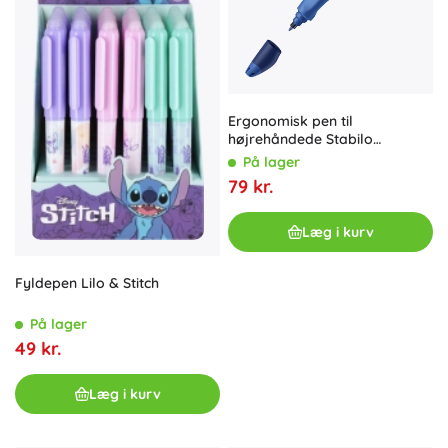
Ergonomisk pen til
højrehåndede Stabilo
EASYoriginal
På lager
79 kr.
Læg i kurv
Fyldepen Lilo & Stitch
På lager
49 kr.
Læg i kurv