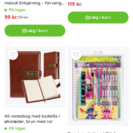
melodi Enhjørning – farverige
119 kr.
sider
På lager
99 kr.
Læg i kurv
119 kr.
Læg i kurv
A5-notesbog med kodelås i
økolæder, brun med ror
På lager