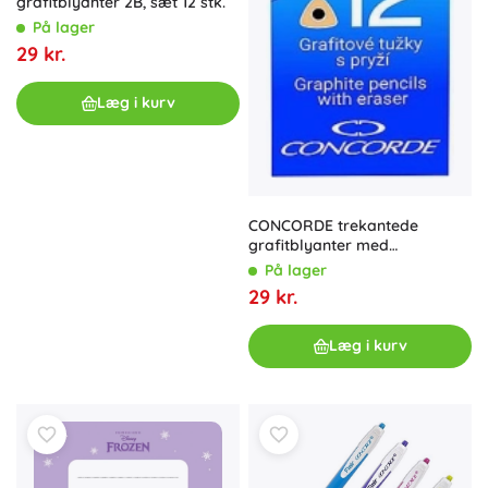
grafitblyanter 2B, sæt 12 stk.
På lager
29 kr.
Læg i kurv
CONCORDE trekantede
grafitblyanter med
viskelæder, HB, 12 stk.
På lager
29 kr.
Læg i kurv