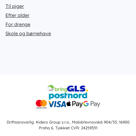
Til piger
Efter alder
For drenge
Skole og børnehave
Driftsansvarlig: Kidero Group s.r.o., Malobřevnovská 904/33, 16900
Praha 6, Tjekkiet CVR: 24259331