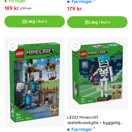
På lager
?
Fjernlager
189 kr.
179 kr.
239 kr.
Læg i kurv
Læg i kurv
LEGO Minecraft
skeletbueskytte – byggelig
figur
?
Fjernlager