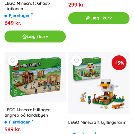
LEGO Minecraft Ghast-
299 kr.
stationen
?
Fjernlager
Læg i kurv
649 kr.
Læg i kurv
-13%
LEGO Minecraft illager-
angreb på landsbyen
?
Fjernlager
LEGO Minecraft kyllingefarm
589 kr.
?