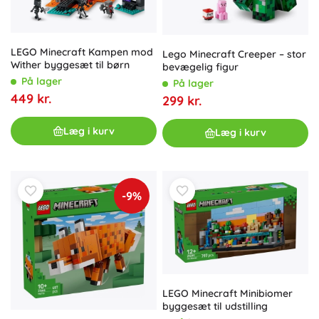
LEGO Minecraft Kampen mod
Lego Minecraft Creeper – stor
Wither byggesæt til børn
bevægelig figur
På lager
På lager
449 kr.
299 kr.
Læg i kurv
Læg i kurv
-9%
LEGO Minecraft Minibiomer
byggesæt til udstilling