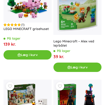
(1)
LEGO MINECRAFT grisehuset
På lager
Lego Minecraft – Alex ved
139 kr.
lejrbålet
På lager
Læg i kurv
39 kr.
Læg i kurv