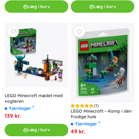
Læg i kurv
Læg i kurv
LEGO Minecraft mødet med
vogteren
(1)
?
Fjernlager
LEGO Minecraft – Kamp i den
139 kr.
frodige hule
?
Fjernlager
Læg i kurv
49 kr.