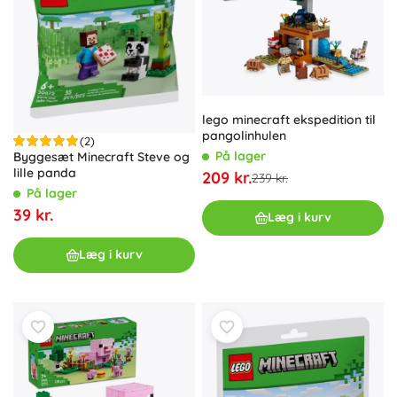
lego minecraft ekspedition til
pangolinhulen
(2)
På lager
Byggesæt Minecraft Steve og
lille panda
209 kr.
239 kr.
På lager
39 kr.
Læg i kurv
Læg i kurv