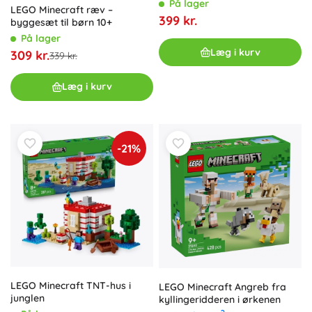
På lager
LEGO Minecraft ræv –
399 kr.
byggesæt til børn 10+
På lager
Læg i kurv
309 kr.
339 kr.
Læg i kurv
-21%
LEGO Minecraft TNT-hus i
LEGO Minecraft Angreb fra
junglen
kyllingeridderen i ørkenen