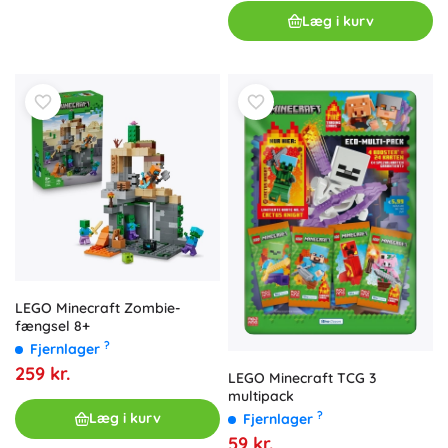
Læg i kurv
LEGO Minecraft Zombie-
fængsel 8+
?
Fjernlager
259 kr.
LEGO Minecraft TCG 3
multipack
?
Læg i kurv
Fjernlager
59 kr.