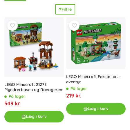
minifigurer som Steve, Alex, Zombie, Enderman, Skeleton
Filtre
og Piglin samt værktøj og våben, TNT, både, dyr og
Redstone-elementer. Resultatet er
rig spilleglæde
,
hurtige
ombygninger
og
fantastisk samlerværdi
. LEGO Minecraft
sæt understøtter
kreativitet
,
logisk tænkning
og
finmotorik
og bevarer samtidig Minecraft-mekanikkerne – minedrift,
crafting, baseforsvar og handel med landsbyboere. Hvert
byggesæt til både drenge og piger er kompatibelt med
andre LEGO klodser, så du kan bygge din egen
klodsverden og forbinde den med andre konstruktioner.
Uanset om du leder efter gaver til Minecraft-fans eller en
udvidelse til samlingen, giver LEGO Minecraft sæt
timevis af
LEGO Minecraft Første nat –
sjov
og
fantastiske eventyr
.
eventyr
LEGO Minecraft 21278
På lager
Plyndrerbasen og Ravageren
219 kr.
På lager
549 kr.
Læg i kurv
Læg i kurv