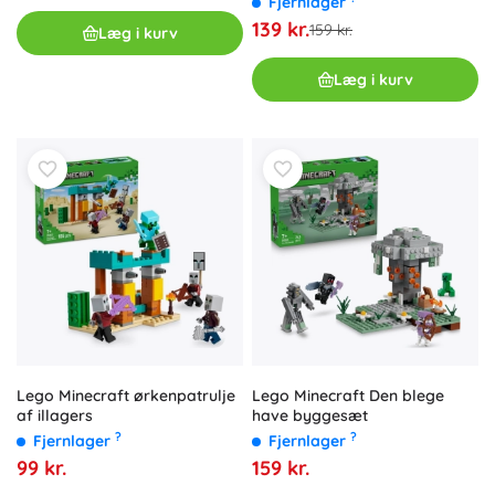
Fjernlager
139 kr.
159 kr.
Læg i kurv
Læg i kurv
Lego Minecraft ørkenpatrulje
Lego Minecraft Den blege
af illagers
have byggesæt
?
?
Fjernlager
Fjernlager
99 kr.
159 kr.