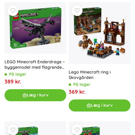
LEGO Minecraft Enderdrage –
byggemodel med flagrende
Lego Minecraft ring i
vinger
På lager
Skovgården
389 kr.
På lager
369 kr.
Læg i kurv
Læg i kurv