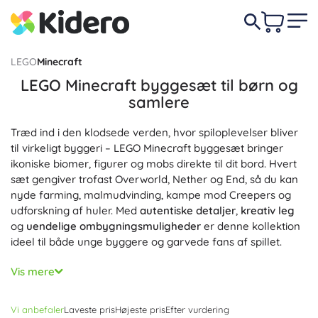
LEGO
Minecraft
LEGO Minecraft byggesæt til børn og
samlere
Træd ind i den klodsede verden, hvor spiloplevelser bliver
til virkeligt byggeri – LEGO Minecraft byggesæt bringer
ikoniske biomer, figurer og mobs direkte til dit bord. Hvert
sæt gengiver trofast Overworld, Nether og End, så du kan
nyde farming, malmudvinding, kampe mod Creepers og
udforskning af huler. Med
autentiske detaljer
,
kreativ leg
og
uendelige ombygningsmuligheder
er denne kollektion
ideel til både unge byggere og garvede fans af spillet.
LEGO Minecraft byggesæt er modulære og nemme at
Vis mere
kombinere – forbind LEGO klodser, udvid landsbyer, byg en
portal til Nether, eller tag afsted efter Ender Dragon. I
Vi anbefaler
Laveste pris
Højeste pris
Efter vurdering
æskerne finder du populære Minecraft figurer og