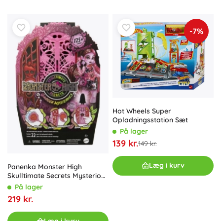
-7%
Hot Wheels Super
Opladningsstation Sæt
På lager
139 kr.
149 kr.
Læg i kurv
Panenka Monster High
Skulltimate Secrets Mysterious
Garden Draculaura
På lager
219 kr.