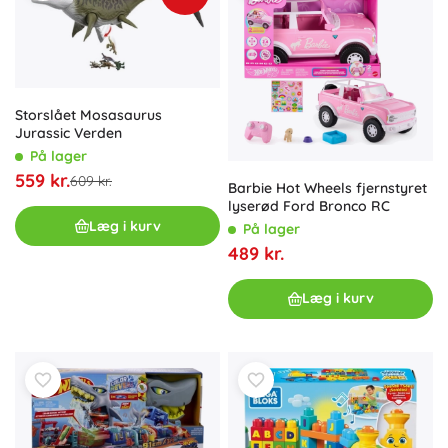
Storslået Mosasaurus
Jurassic Verden
På lager
559 kr.
609 kr.
Barbie Hot Wheels fjernstyret
lyserød Ford Bronco RC
Læg i kurv
På lager
489 kr.
Læg i kurv