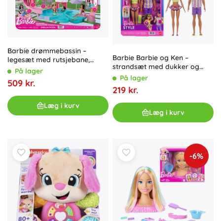
Barbie drømmebassin –
Barbie Barbie og Ken –
legesæt med rutsjebane,
strandsæt med dukker og
boblebad og snackbar
På lager
tilbehør
På lager
509 kr.
219 kr.
Læg i kurv
Læg i kurv
-6%