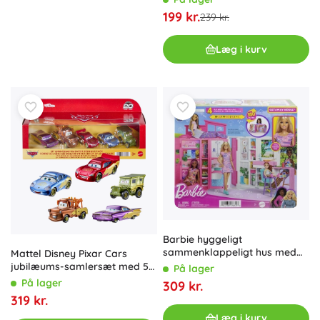
199 kr.
239 kr.
Læg i kurv
Barbie hyggeligt
sammenklappeligt hus med
Mattel Disney Pixar Cars
dukke
jubilæums-samlersæt med 5
På lager
metalbiler til 20-års jubilæet
På lager
309 kr.
319 kr.
Læg i kurv