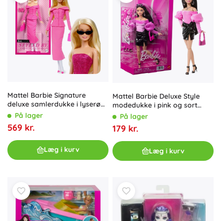
Mattel Barbie Signature
Mattel Barbie Deluxe Style
deluxe samlerdukke i lyserødt
modedukke i pink og sort
sæt Day to Night styled by
med tilbehør
På lager
På lager
Andrew Mukamal
569 kr.
179 kr.
Læg i kurv
Læg i kurv