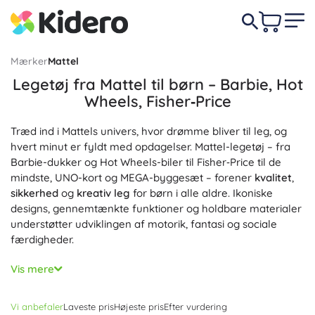
Mærker
Mattel
Legetøj fra Mattel til børn – Barbie, Hot
Wheels, Fisher‑Price
Træd ind i Mattels univers, hvor drømme bliver til leg, og
hvert minut er fyldt med opdagelser. Mattel-legetøj – fra
Barbie-dukker og Hot Wheels-biler til Fisher‑Price til de
mindste, UNO-kort og MEGA-byggesæt – forener
kvalitet
,
sikkerhed
og
kreativ leg
for børn i alle aldre. Ikoniske
designs, gennemtænkte funktioner og holdbare materialer
understøtter udviklingen af motorik, fantasi og sociale
færdigheder.
Barbie-dukker med modetilbehør, huse og legesæt
Vis mere
inspirerer til rolleleg og historiefortælling; Hot Wheels-biler
og -baner giver fart, stunts og bygning af egne spor;
Vi anbefaler
Laveste pris
Højeste pris
Efter vurdering
Fisher‑Price tilbyder læringslegetøj til babyer og tumlinger,