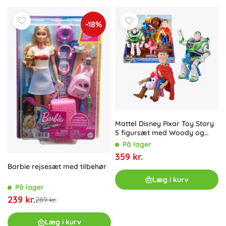
-18%
Mattel Disney Pixar Toy Story
5 figursæt med Woody og
Buzz Lightyear Hi-Tech + 2
På lager
ponyer
359 kr.
Barbie rejsesæt med tilbehør
Læg i kurv
På lager
239 kr.
289 kr.
Læg i kurv