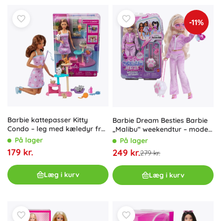
-11%
Barbie kattepasser Kitty
Barbie Dream Besties Barbie
Condo – leg med kæledyr fra
„Malibu“ weekendtur – mode-
MATTEL
dukke med tilbehør
På lager
På lager
179 kr.
249 kr.
279 kr.
Læg i kurv
Læg i kurv