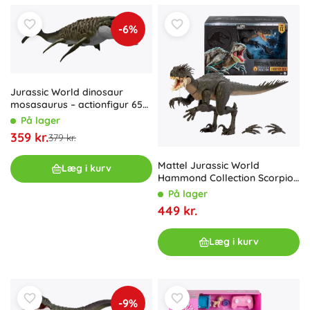
-6%
Jurassic World dinosaur
mosasaurus – actionfigur 65
cm med bid- og
På lager
affyringsfunktion
359 kr.
379 kr.
Mattel Jurassic World
Læg i kurv
Hammond Collection Scorpios
Rex – samlerfigur af dinosaur
På lager
43 cm
449 kr.
Læg i kurv
-9%