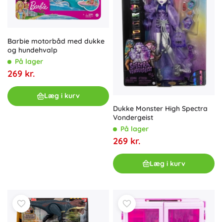
Barbie motorbåd med dukke
og hundehvalp
På lager
269 kr.
Læg i kurv
Dukke Monster High Spectra
Vondergeist
På lager
269 kr.
Læg i kurv