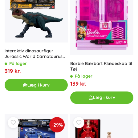
interaktiv dinosaurfigur
Jurassic World Carnotaurus
20 cm med lyde
Barbie Bærbart Klædeskab til
På lager
Tøj
319 kr.
På lager
139 kr.
Læg i kurv
Læg i kurv
-29%