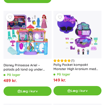
(1)
Polly Pocket kompakt
Disney Prinsesse Ariel –
Monster High kranium med
palads på land og under
skatepark og skole
havet
På lager
På lager
149 kr.
489 kr.
Læg i kurv
Læg i kurv