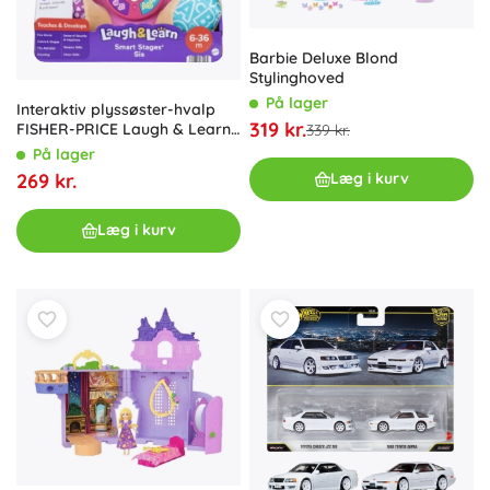
Barbie Deluxe Blond
Stylinghoved
På lager
Interaktiv plyssøster-hvalp
319 kr.
FISHER-PRICE Laugh & Learn
339 kr.
Smart Stages, flersproget
På lager
269 kr.
Læg i kurv
Læg i kurv