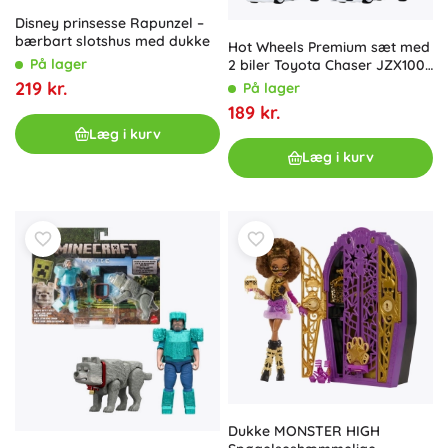
Disney prinsesse Rapunzel –
bærbart slotshus med dukke
Hot Wheels Premium sæt med
På lager
2 biler Toyota Chaser JZX100
og Toyota Supra 1989
219 kr.
På lager
189 kr.
Læg i kurv
Læg i kurv
Dukke MONSTER HIGH