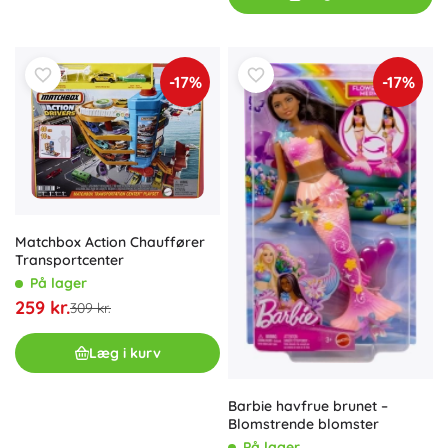
-17%
-17%
Matchbox Action Chauffører
Transportcenter
På lager
259 kr.
309 kr.
Læg i kurv
Barbie havfrue brunet –
Blomstrende blomster
På lager