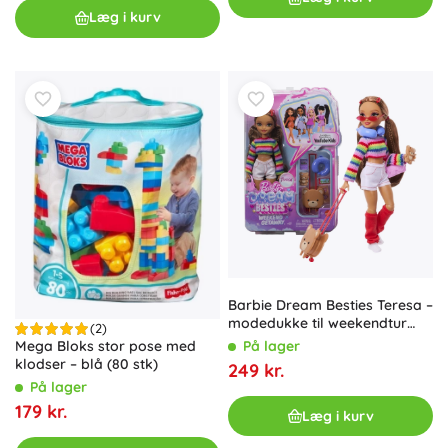
Læg i kurv
Barbie Dream Besties Teresa –
modedukke til weekendtur
(2)
med tilbehør
På lager
Mega Bloks stor pose med
klodser – blå (80 stk)
249 kr.
På lager
179 kr.
Læg i kurv