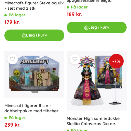
Spøgelseshæmmelige
Minecraft-figurer Steve og ulv
Clawdeen Wolf med
På lager
– sæt med 2 stk.
hemmeligt skab og tilbehør
189 kr.
På lager
179 kr.
Læg i kurv
Læg i kurv
-7%
Minecraft figurer 8 cm –
dobbeltpakke med tilbehør
På lager
Monster High samlerdukke
Skelita Calaveras Día de
239 kr.
Muertos Skullector
På lager