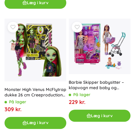
Læg i kurv
Barbie Skipper babysitter –
klapvogn med baby og
Monster High Venus McFlytrap
tilbehør
På lager
dukke 26 cm Creeproduction
med tilbehør og kæledyr
229 kr.
På lager
309 kr.
Læg i kurv
Læg i kurv