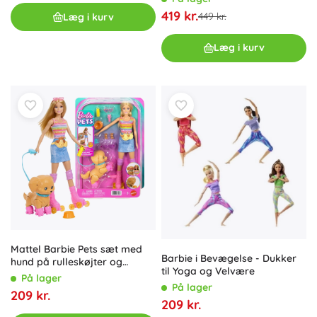
419 kr.
449 kr.
Læg i kurv
Læg i kurv
Mattel Barbie Pets sæt med
Barbie i Bevægelse - Dukker
hund på rulleskøjter og
til Yoga og Velvære
tilbehør
På lager
På lager
209 kr.
209 kr.