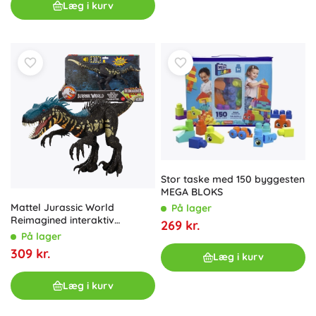
Læg i kurv
Stor taske med 150 byggesten
MEGA BLOKS
Mattel Jurassic World
På lager
Reimagined interaktiv
269 kr.
dinofigur Indoraptor 35 cm
På lager
309 kr.
Læg i kurv
Læg i kurv