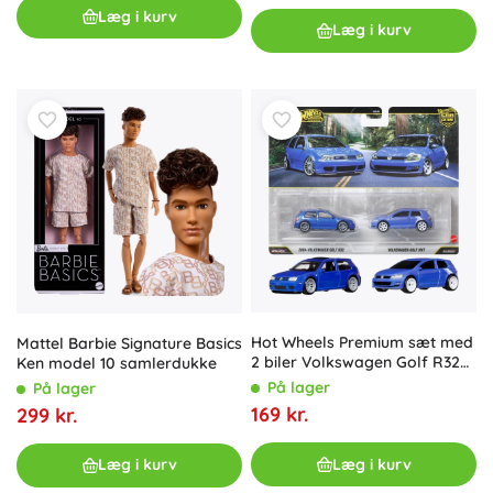
Læg i kurv
Læg i kurv
Hot Wheels Premium sæt med
Mattel Barbie Signature Basics
2 biler Volkswagen Golf R32
Ken model 10 samlerdukke
(2004) og Golf MK7
På lager
På lager
169 kr.
299 kr.
Læg i kurv
Læg i kurv