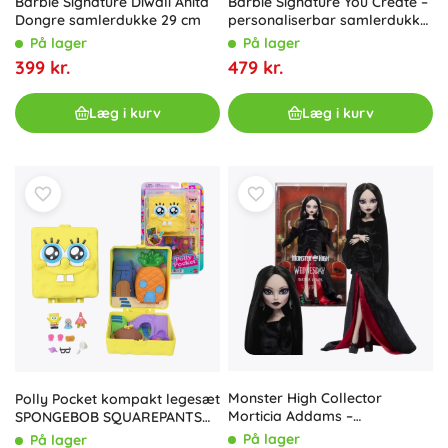
Barbie Signature Diwali Anita
Barbie Signature You Create –
Dongre samlerdukke 29 cm
personaliserbar samlerdukke
med tilbehør, neutral stil
På lager
På lager
399 kr.
479 kr.
Læg i kurv
Læg i kurv
Monster High Collector
Polly Pocket kompakt legesæt
Morticia Addams –
SPONGEBOB SQUAREPANTS
samlerdukke x Wednesday
med figurer og tilbehør
På lager
På lager