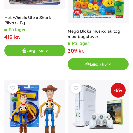
Hot Wheels Ultra Shark
Bilvask By
På lager
Mega Bloks musikalsk tog
419 kr.
med bogstaver
På lager
209 kr.
Læg i kurv
Læg i kurv
-5%