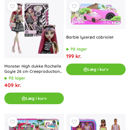
Barbie lyserød cabriolet
På lager
199 kr.
Monster High dukke Rochelle
Læg i kurv
Goyle 26 cm Creeproduction
med tilbehør og kæledyret
På lager
Roux
409 kr.
Læg i kurv