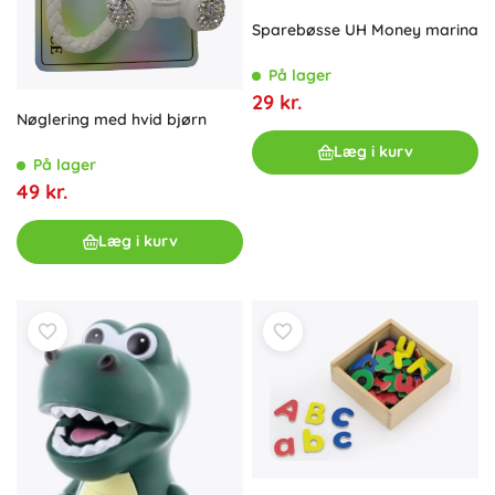
Sparebøsse UH Money marina
På lager
29 kr.
Nøglering med hvid bjørn
Læg i kurv
På lager
49 kr.
Læg i kurv