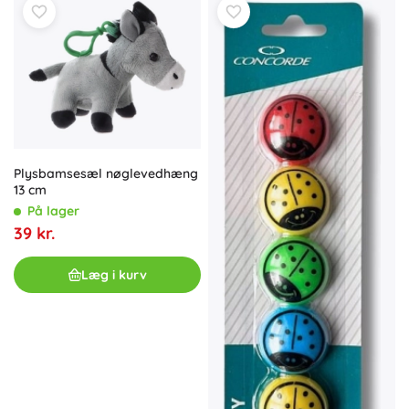
Plysbamsesæl nøglevedhæng
13 cm
På lager
39 kr.
Læg i kurv