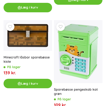
Læg i kurv
Minecraft låsbar sparebøsse
kiste
På lager
139 kr.
Læg i kurv
Sparebøsse pengeskab kat
grøn
På lager
109 kr.