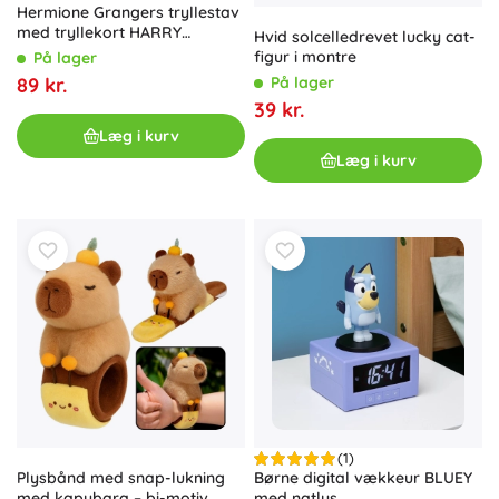
Hermione Grangers tryllestav
med tryllekort HARRY
Hvid solcelledrevet lucky cat-
POTTER
figur i montre
På lager
89 kr.
På lager
39 kr.
Læg i kurv
Læg i kurv
(1)
Plysbånd med snap-lukning
Børne digital vækkeur BLUEY
med kapybara – bi-motiv
med natlys