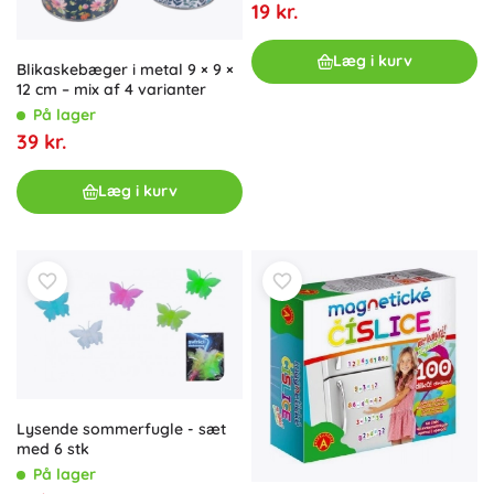
19 kr.
Læg i kurv
Blikaskebæger i metal 9 × 9 ×
12 cm – mix af 4 varianter
På lager
39 kr.
Læg i kurv
Lysende sommerfugle - sæt
med 6 stk
På lager