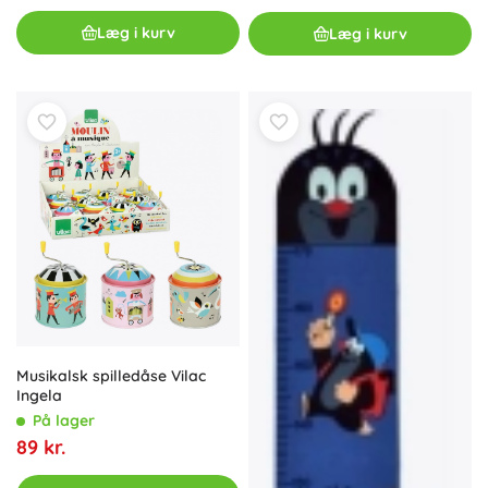
Læg i kurv
Læg i kurv
Musikalsk spilledåse Vilac
Ingela
På lager
89 kr.