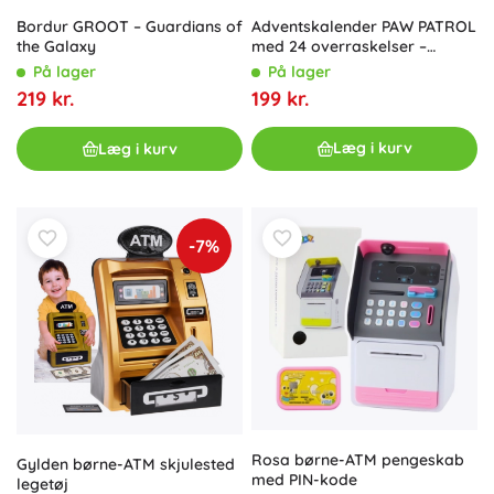
Adventskalender PAW PATROL
Bordur GROOT – Guardians of
med 24 overraskelser –
the Galaxy
figurer og vintertilbehør
På lager
På lager
199 kr.
219 kr.
Læg i kurv
Læg i kurv
-7%
Rosa børne-ATM pengeskab
Gylden børne-ATM skjulested
med PIN-kode
legetøj