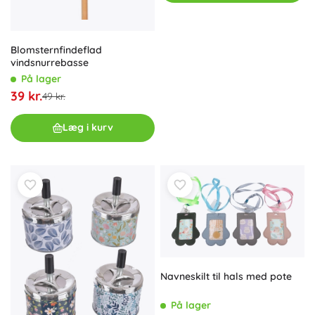
Blomsternfindeflad
vindsnurrebasse
På lager
39 kr.
49 kr.
Læg i kurv
Navneskilt til hals med pote
På lager