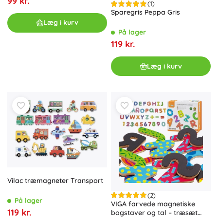
99 kr.
(1)
Sparegris Peppa Gris
Læg i kurv
På lager
119 kr.
Læg i kurv
Vilac træmagneter Transport
(2)
På lager
VIGA farvede magnetiske
119 kr.
bogstaver og tal – træsæt