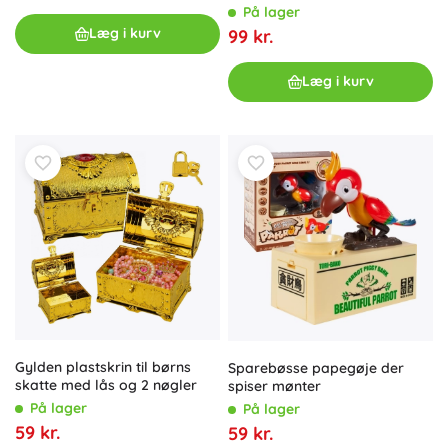
med 77 dele
På lager
Læg i kurv
99 kr.
Læg i kurv
Gylden plastskrin til børns
Sparebøsse papegøje der
skatte med lås og 2 nøgler
spiser mønter
På lager
På lager
59 kr.
59 kr.