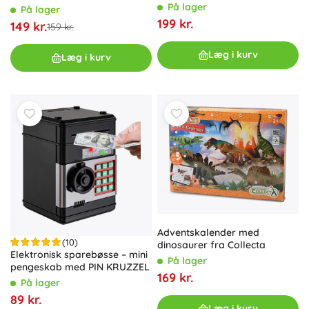
På lager
På lager
199 kr.
149 kr.
159 kr.
Læg i kurv
Læg i kurv
Adventskalender med
(10)
dinosaurer fra Collecta
Elektronisk sparebøsse – mini
På lager
pengeskab med PIN KRUZZEL
169 kr.
På lager
89 kr.
Læg i kurv