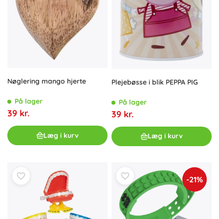
Nøglering mango hjerte
Plejebøsse i blik PEPPA PIG
På lager
På lager
39 kr.
39 kr.
Læg i kurv
Læg i kurv
-21%