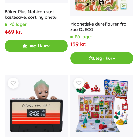
Böker Plus Mohican sæt
kastesave, sort, nylonetui
Magnetiske dyrefigurer fra
På lager
zoo DJECO
469 kr.
På lager
159 kr.
Læg i kurv
Læg i kurv