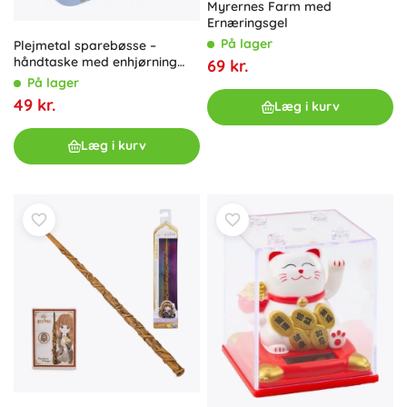
Myrernes Farm med
Ernæringsgel
På lager
Plejmetal sparebøsse –
håndtaske med enhjørning
69 kr.
med lås 15 × 14 cm
På lager
49 kr.
Læg i kurv
Læg i kurv