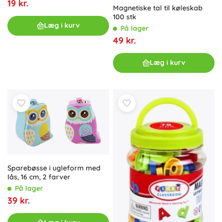
19 kr.
Magnetiske tal til køleskab
100 stk
Læg i kurv
På lager
49 kr.
Læg i kurv
Sparebøsse i ugleform med
lås, 16 cm, 2 farver
På lager
39 kr.