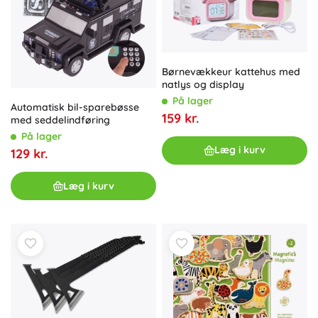
Børnevækkeur kattehus med
natlys og display
På lager
Automatisk bil-sparebøsse
159 kr.
med seddelindføring
På lager
Læg i kurv
129 kr.
Læg i kurv