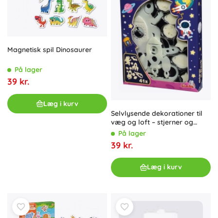
Magnetisk spil Dinosaurer
På lager
39 kr.
Læg i kurv
Selvlysende dekorationer til
væg og loft – stjerner og
himmellegemer, 41 stk.
På lager
39 kr.
Læg i kurv