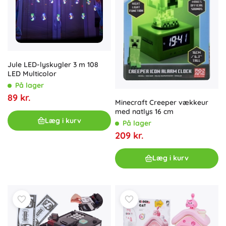
Jule LED-lyskugler 3 m 108
LED Multicolor
På lager
89 kr.
Minecraft Creeper vækkeur
med natlys 16 cm
Læg i kurv
På lager
209 kr.
Læg i kurv