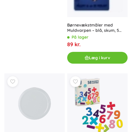
Børnevækstmåler med
Muldvarpen – blå, skum, 5
dele
På lager
89 kr.
Læg i kurv