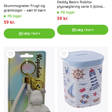
Deddy Bears Roblox
Skummagneter Frugt og
plysnøglering serie 5 (blind
grøntsager – sæt til børn
bag)
På lager
På lager
39 kr.
59 kr.
Læg i kurv
Læg i kurv