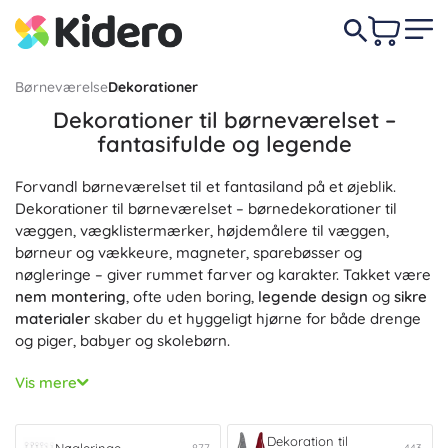
Børneværelse
Dekorationer
Dekorationer til børneværelset –
fantasifulde og legende
Forvandl børneværelset til et fantasiland på et øjeblik.
Dekorationer til børneværelset – børnedekorationer til
væggen, vægklistermærker, højdemålere til væggen,
børneur og vækkeure, magneter, sparebøsser og
nøgleringe – giver rummet farver og karakter. Takket være
nem montering
, ofte uden boring,
legende design
og
sikre
materialer
skaber du et hyggeligt hjørne for både drenge
og piger, babyer og skolebørn.
Det grundlæggende interiør kan let understreges af
Vis mere
Dekorationer til værelset
, som du kan matche med
favoritmotiver (dyr, rummet, biler eller eventyr). For en
hurtig stilændring vælg
Selvklæbende dekorationer
og
Dekoration til