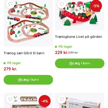
-5%
Trætogbane Livet på gården
På lager
229 kr.
239 kr.
Trætog sæt Gård til børn
På lager
Læg i kurv
279 kr.
Læg i kurv
-4%