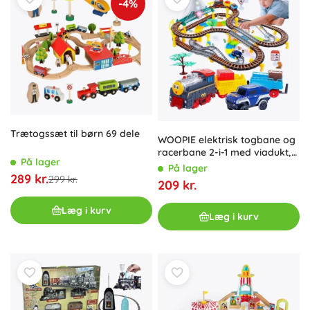
-4%
kryds og tematiske sæt – alt til realistiske jernbaneeventyr.
Takket være standardsporvidde og
universelle magneter
er trætogbaner ofte
indbyrdes kompatible
og nemme at
udvide.
Trætogssæt til børn 69 dele
WOOPIE elektrisk togbane og
racerbane 2-i-1 med viadukt,
På lager
tog og bil, 192 dele
På lager
289 kr.
299 kr.
209 kr.
Læg i kurv
Læg i kurv