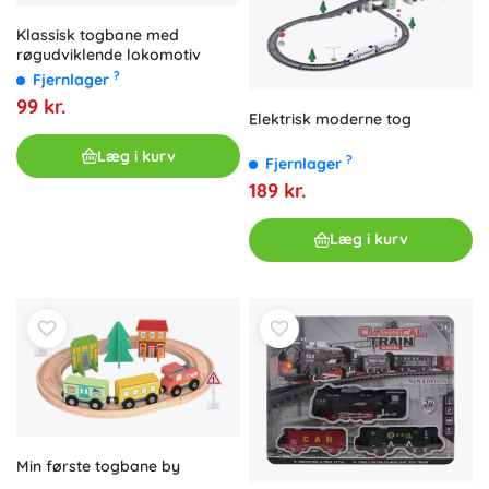
Klassisk togbane med
røgudviklende lokomotiv
?
Fjernlager
99 kr.
Elektrisk moderne tog
Læg i kurv
?
Fjernlager
189 kr.
Læg i kurv
Min første togbane by