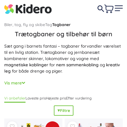
Biler, tog, fly og skibe
Tog
Togbaner
Trætogbaner og tilbehør til børn
Sæt gang i barnets fantasi – togbaner forvandler værelset
til en livlig station. Trætogbaner og jernbanesæt
kombinerer skinner, lokomotiver og vogne med
magnetiske koblinger
for
nem sammenkobling
og
kreativ
leg
for både drenge og piger.
Vælg et startsæt, eller byg en omfattende bane af
Vis mere
træskinner, sporskifter, broer og tunneler. Kvalitetstræ,
glatpolerede
kanter og
sikre materialer
giver
holdbarhed
Vi anbefaler
Laveste pris
Højeste pris
Efter vurdering
og lang levetid. Det modulære system og
kompatible
udvidelser
muliggør fri kombination og gradvis supplering
Filtre
med tilbehør. En togbanesæt udvikler
finmotorik
,
logisk
tænkning
og
samarbejde
hos børn fra 3 år. I sortimentet
finder du tilbehør som stationer, depoter, kraner, signaler,