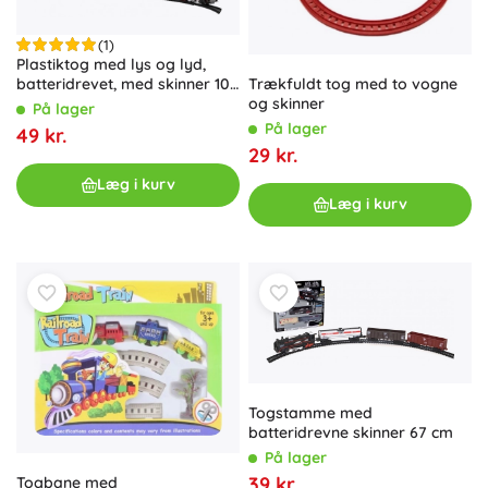
(1)
Plastiktog med lys og lyd,
Trækfuldt tog med to vogne
batteridrevet, med skinner 104
og skinner
× 68 cm
På lager
På lager
49 kr.
29 kr.
Læg i kurv
Læg i kurv
Togstamme med
batteridrevne skinner 67 cm
På lager
39 kr.
Togbane med