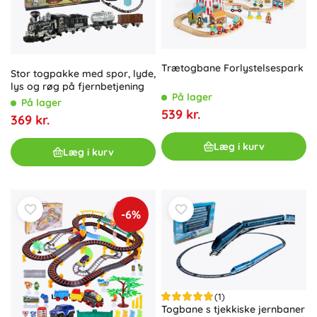
Trætogbane Forlystelsespark
Stor togpakke med spor, lyde,
lys og røg på fjernbetjening
På lager
På lager
539 kr.
369 kr.
Læg i kurv
Læg i kurv
-6%
(1)
Togbane s tjekkiske jernbaner