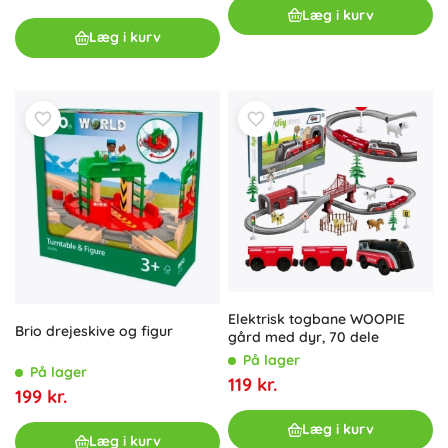
Læg i kurv
Læg i kurv
Elektrisk togbane WOOPIE
Brio drejeskive og figur
gård med dyr, 70 dele
På lager
På lager
119 kr.
199 kr.
Læg i kurv
Læg i kurv