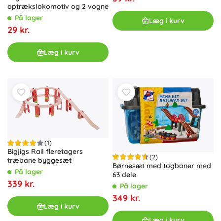
optrækslokomotiv og 2 vogne
På lager
Læg i kurv
29 kr.
Læg i kurv
(1)
Bigjigs Rail fleretagers
(2)
træbane byggesæt
Børnesæt med togbaner med
På lager
63 dele
339 kr.
På lager
349 kr.
Læg i kurv
Læg i kurv