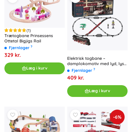
(1)
Trætogbane Prinsessens
Ottetal Bigjigs Rail
?
Fjernlager
329 kr.
Elektrisk togbane –
damplokomotiv med lyd, lys
Læg i kurv
og røg på batterier
?
Fjernlager
409 kr.
Læg i kurv
-6%