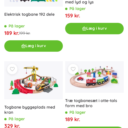
med lyd og lys
På lager
Elektrisk togbane 192 dele
159 kr.
På lager
Læg i kurv
189 kr.
199 kr.
Læg i kurv
Træ togbanesæt i otte-tals
form med bro
Togbane byggeplads med
kran
På lager
189 kr.
På lager
329 kr.