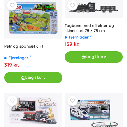
Togbane med effekter og
skinnesæt 75 × 75 cm
?
Fjernlager
139 kr.
Petr og sporsæt 6 i 1
Læg i kurv
?
Fjernlager
319 kr.
Læg i kurv