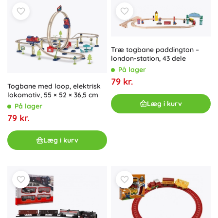
Træ togbane paddington –
london-station, 43 dele
På lager
79 kr.
Togbane med loop, elektrisk
lokomotiv, 55 × 52 × 36,5 cm
Læg i kurv
På lager
79 kr.
Læg i kurv