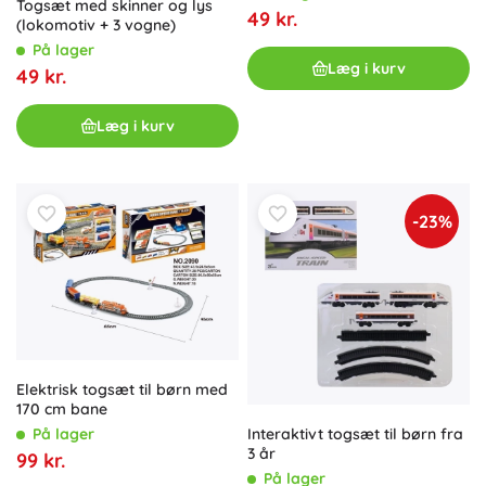
Togsæt med skinner og lys
49 kr.
(lokomotiv + 3 vogne)
På lager
Læg i kurv
49 kr.
Læg i kurv
-23%
Elektrisk togsæt til børn med
170 cm bane
På lager
Interaktivt togsæt til børn fra
3 år
99 kr.
På lager