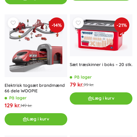
-14%
-21%
Sæt træskinner i boks – 20 stk.
På lager
79 kr.
99 kr.
Elektrisk togsæt brandmænd
66 dele WOOPIE
På lager
Læg i kurv
129 kr.
149 kr.
Læg i kurv