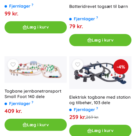
?
Fjernlager
Batteridrevet togsæt til børn
99 kr.
?
Fjernlager
79 kr.
Læg i kurv
Læg i kurv
-4%
Togbane jernbanetransport
Small Foot 140 dele
Elektrisk togbane med station
og tilbehør, 103 dele
?
Fjernlager
?
Fjernlager
409 kr.
259 kr.
269 kr.
Læg i kurv
Læg i kurv