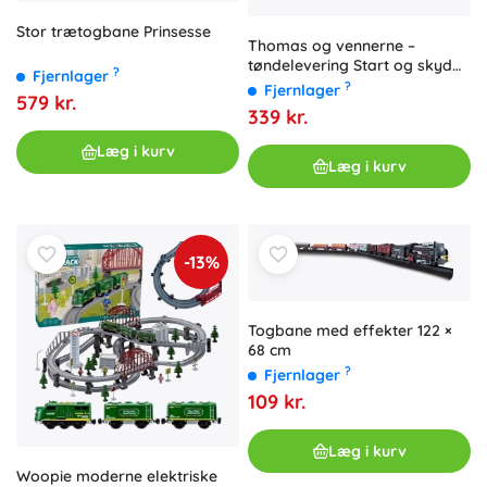
Stor trætogbane Prinsesse
Thomas og vennerne –
tøndelevering Start og skyd
?
Fjernlager
jernbanesæt med
?
Fjernlager
579 kr.
motordrevet Thomas
339 kr.
Læg i kurv
Læg i kurv
-13%
Togbane med effekter 122 ×
68 cm
?
Fjernlager
109 kr.
Læg i kurv
Woopie moderne elektriske