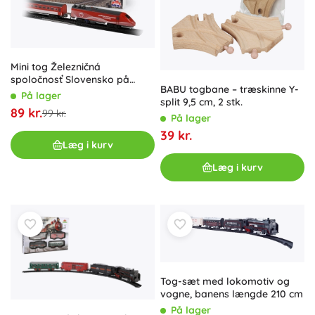
Mini tog Železničná
spoločnosť Slovensko på
BABU togbane – træskinne Y-
batteri – startsæt med skinner
På lager
split 9,5 cm, 2 stk.
89 kr.
99 kr.
På lager
39 kr.
Læg i kurv
Læg i kurv
Tog-sæt med lokomotiv og
vogne, banens længde 210 cm
På lager