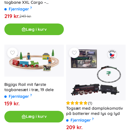
togbane XXL Cargo –
byggesæt 128 dele
?
Fjernlager
219 kr.
249 kr.
Læg i kurv
Bigjigs Rail mit første
togbanesæt i træ, 19 dele
?
Fjernlager
159 kr.
(1)
Togsæt med damplokomotiv
på batterier med lys og lyd
Læg i kurv
?
Fjernlager
209 kr.