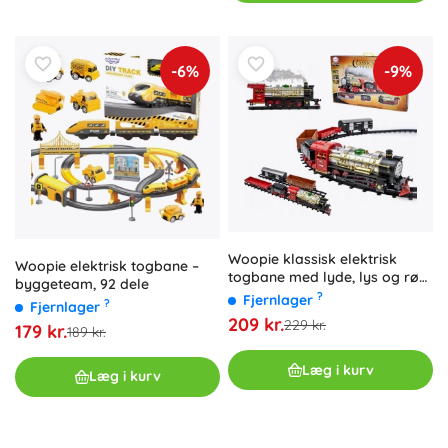
-6%
-9%
Woopie klassisk elektrisk
Woopie elektrisk togbane –
togbane med lyde, lys og røg
byggeteam, 92 dele
– sæt med 29 dele
?
Fjernlager
?
Fjernlager
209 kr.
229 kr.
179 kr.
189 kr.
Læg i kurv
Læg i kurv