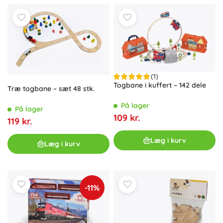
(1)
Togbane i kuffert – 142 dele
Træ togbane – sæt 48 stk.
På lager
På lager
109 kr.
119 kr.
Læg i kurv
Læg i kurv
-11%