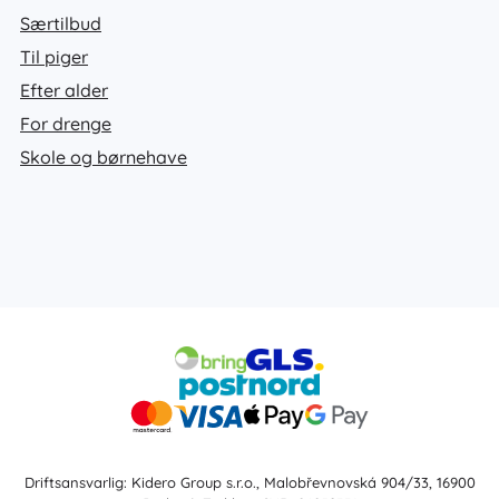
Særtilbud
Til piger
Efter alder
For drenge
Skole og børnehave
Driftsansvarlig: Kidero Group s.r.o., Malobřevnovská 904/33, 16900