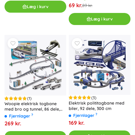
69 kr.
89 kr.
Læg i kurv
Læg i kurv
(3)
(1)
Elektrisk polititogbane med
Woopie elektrisk togbane
biler, 92 dele, 300 cm
med bro og tunnel, 86 dele,
bane 9,14 m
?
Fjernlager
?
Fjernlager
169 kr.
269 kr.