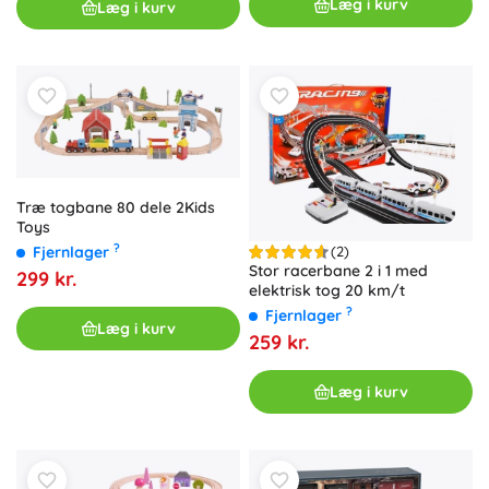
Læg i kurv
Læg i kurv
Træ togbane 80 dele 2Kids
Toys
?
Fjernlager
(2)
Stor racerbane 2 i 1 med
299 kr.
elektrisk tog 20 km/t
?
Fjernlager
Læg i kurv
259 kr.
Læg i kurv