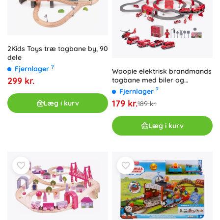
2Kids Toys træ togbane by, 90
dele
?
Fjernlager
Woopie elektrisk brandmands
299 kr.
togbane med biler og
helikopter, 92 dele
?
Fjernlager
179 kr.
Læg i kurv
189 kr.
Læg i kurv