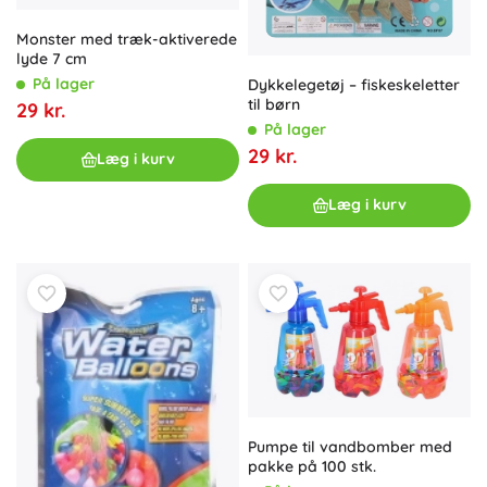
Monster med træk-aktiverede
lyde 7 cm
På lager
Dykkelegetøj – fiskeskeletter
til børn
29 kr.
På lager
29 kr.
Læg i kurv
Læg i kurv
Pumpe til vandbomber med
pakke på 100 stk.