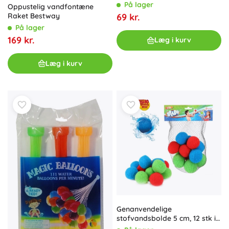
På lager
Oppustelig vandfontæne
69 kr.
Raket Bestway
På lager
169 kr.
Læg i kurv
Læg i kurv
Genanvendelige
stofvandsbolde 5 cm, 12 stk i
net