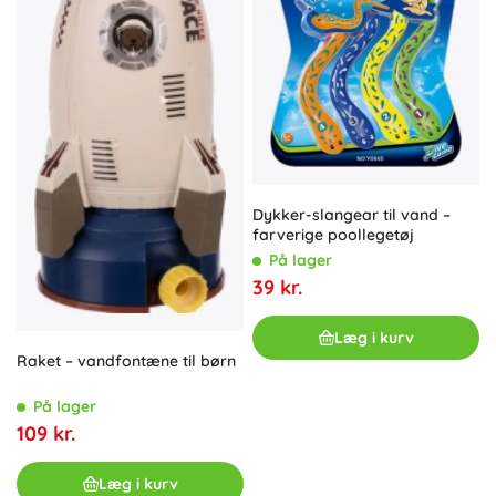
Dykker-slangear til vand –
farverige poollegetøj
På lager
39 kr.
Læg i kurv
Raket – vandfontæne til børn
På lager
109 kr.
Læg i kurv