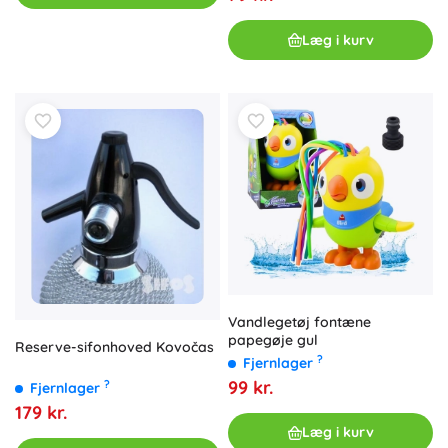
Læg i kurv
Vandlegetøj fontæne
papegøje gul
Reserve-sifonhoved Kovočas
?
Fjernlager
99 kr.
?
Fjernlager
179 kr.
Læg i kurv