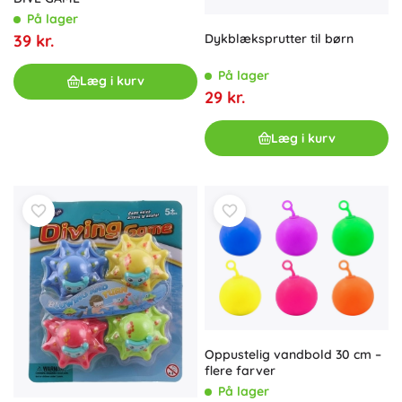
På lager
39 kr.
Dykblæksprutter til børn
På lager
Læg i kurv
29 kr.
Læg i kurv
Oppustelig vandbold 30 cm –
flere farver
På lager