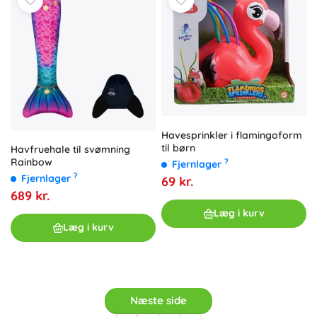
Havesprinkler i flamingoform
til børn
Havfruehale til svømning
Rainbow
?
Fjernlager
?
Fjernlager
69 kr.
689 kr.
Læg i kurv
Læg i kurv
Næste side