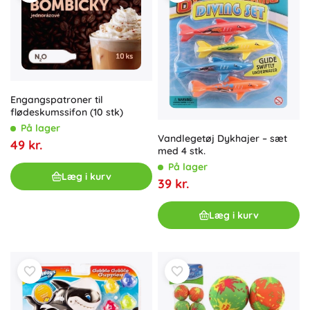
Engangspatroner til
flødeskumssifon (10 stk)
På lager
Vandlegetøj Dykhajer – sæt
49 kr.
med 4 stk.
På lager
Læg i kurv
39 kr.
Læg i kurv