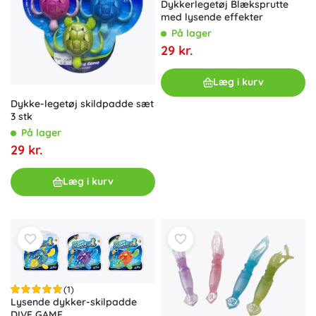
Dykkerlegetøj Blæksprutte
med lysende effekter
På lager
29 kr.
Læg i kurv
Dykke-legetøj skildpadde sæt
3 stk
På lager
29 kr.
Læg i kurv
(1)
Lysende dykker-skilpadde
DIVE GAME