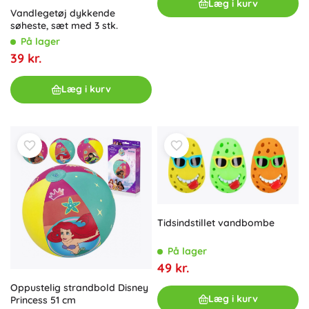
Læg i kurv
Vandlegetøj dykkende
søheste, sæt med 3 stk.
På lager
39 kr.
Læg i kurv
Tidsindstillet vandbombe
På lager
49 kr.
Oppustelig strandbold Disney
Læg i kurv
Princess 51 cm