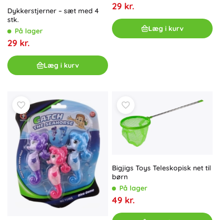
29 kr.
Dykkerstjerner – sæt med 4
stk.
Læg i kurv
På lager
29 kr.
Læg i kurv
Bigjigs Toys Teleskopisk net til
børn
På lager
49 kr.