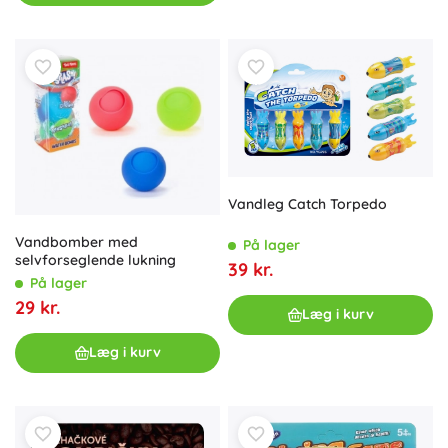
Vandleg Catch Torpedo
Vandbomber med
På lager
selvforseglende lukning
39 kr.
På lager
29 kr.
Læg i kurv
Læg i kurv