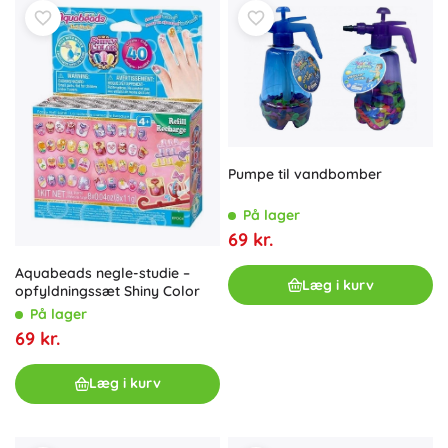
Pumpe til vandbomber
På lager
69 kr.
Aquabeads negle-studie –
Læg i kurv
opfyldningssæt Shiny Color
På lager
69 kr.
Læg i kurv