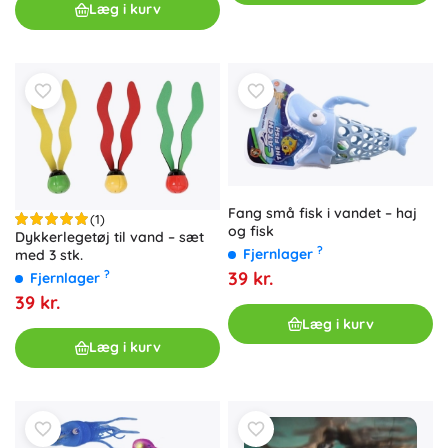
Læg i kurv
Fang små fisk i vandet – haj
(1)
og fisk
Dykkerlegetøj til vand – sæt
?
Fjernlager
med 3 stk.
?
39 kr.
Fjernlager
39 kr.
Læg i kurv
Læg i kurv