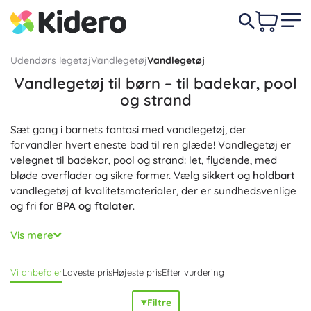
Udendørs legetøj
Vandlegetøj
Vandlegetøj
Vandlegetøj til børn – til badekar, pool
og strand
Sæt gang i barnets fantasi med vandlegetøj, der
forvandler hvert eneste bad til ren glæde! Vandlegetøj er
velegnet til badekar, pool og strand: let, flydende, med
bløde overflader og sikre former. Vælg
sikkert
og
holdbart
vandlegetøj af kvalitetsmaterialer, der er sundhedsvenlige
og
fri for BPA og ftalater
.
Blandt populære legetøj til badekar og pool finder du
Vis mere
flydende både og skibe, sprøjtende dyr, oppustelige bolde,
vandpistoler, spande, kander, sigter og vandmøller,
Vi anbefaler
Laveste pris
Højeste pris
Efter vurdering
skumbogstaver til badet, dykkeringe og -bolde samt
fiskesæt til at fange legetøj. Dette vandlegetøj
udvikler
Filtre
finmotorikken
,
understøtter hånd-øje-koordination
og