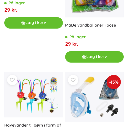
På lager
29 kr.
Læg i kurv
MaDe vandballoner i pose
På lager
29 kr.
Læg i kurv
-15%
Havevander til børn i form af