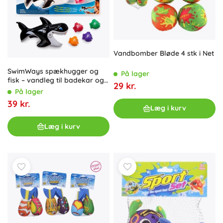
Vandbomber Bløde 4 stk i Net
SwimWays spækhugger og
På lager
fisk – vandleg til badekar og
29 kr.
pool
På lager
39 kr.
Læg i kurv
Læg i kurv