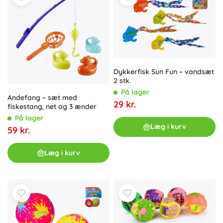
Dykkerfisk Sun Fun – vandsæt
2 stk.
På lager
Andefang – sæt med
29 kr.
fiskestang, net og 3 ænder
På lager
Læg i kurv
59 kr.
Læg i kurv