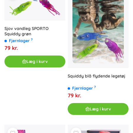
Sjov vandleg SPORTO
Squiddy grøn
?
Fjernlager
79 kr.
Læg i kurv
Squiddy blå flydende legetøj
?
Fjernlager
79 kr.
Læg i kurv