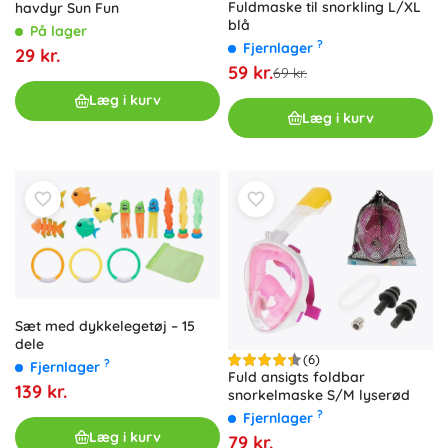
Fuldmaske til snorkling L/XL
havdyr Sun Fun
blå
På lager
?
Fjernlager
29 kr.
59 kr.
69 kr.
Læg i kurv
Læg i kurv
Sæt med dykkelegetøj – 15
dele
(6)
?
Fjernlager
Fuld ansigts foldbar
139 kr.
snorkelmaske S/M lyserød
?
Fjernlager
Læg i kurv
79 kr.