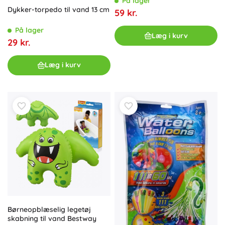
På lager
Dykker-torpedo til vand 13 cm
59 kr.
På lager
Læg i kurv
29 kr.
Læg i kurv
Børneopblæselig legetøj
skabning til vand Bestway