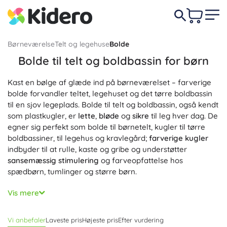
Børneværelse
Telt og legehuse
Bolde
Bolde til telt og boldbassin for børn
Kast en bølge af glæde ind på børneværelset – farverige
bolde forvandler teltet, legehuset og det tørre boldbassin
til en sjov legeplads. Bolde til telt og boldbassin, også kendt
som plastkugler, er
lette
,
bløde
og
sikre
til leg hver dag. De
egner sig perfekt som bolde til børnetelt, kugler til tørre
boldbassiner, til legehus og kravlegård;
farverige kugler
indbyder til at rulle, kaste og gribe og understøtter
sansemæssig stimulering
og farveopfattelse hos
spædbørn, tumlinger og større børn.
Plastbolde er lavet af
ikke‑giftigt
materiale uden BPA og
Vis mere
ftalater, har en glat overflade uden skarpe kanter, er
modstandsdygtige over for deformering
og samtidig
Vi anbefaler
Laveste pris
Højeste pris
Efter vurdering
eftergivende
for bløde, stille landinger. De er
nemme at