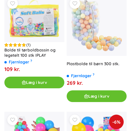
(1)
Bolde til tørboldbassin og
legetelt 100 stk IPLAY
?
Fjernlager
Plastbolde til børn 300 stk.
109 kr.
?
Fjernlager
269 kr.
Læg i kurv
Læg i kurv
-6%