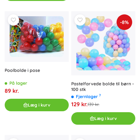
-8%
Poolbolde i pose
På lager
Pastelfarvede bolde til børn -
100 stk
89 kr.
?
Fjernlager
129 kr.
139 kr.
Læg i kurv
Læg i kurv