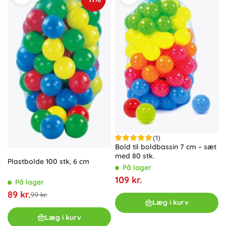
(1)
Bold til boldbassin 7 cm – sæt
med 80 stk.
Plastbolde 100 stk, 6 cm
På lager
109 kr.
På lager
89 kr.
99 kr.
Læg i kurv
Læg i kurv