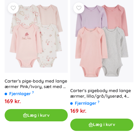
Carter’s pige-body med lange
ærmer Pink/Ivory, sæt med 4
Carter's pigebody med lange
stk., str. 56
?
Fjernlager
ærmer, lilla/grå/lyserød, 4
169 kr.
stk., str. 56
?
Fjernlager
169 kr.
Læg i kurv
Læg i kurv