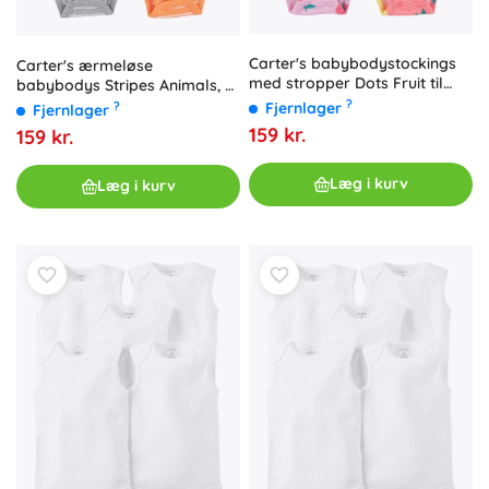
Carter's babybodystockings
Carter's ærmeløse
med stropper Dots Fruit til
babybodys Stripes Animals, 5
piger 5 stk.
stk., str. 56 (NB), til drenge
?
Fjernlager
?
Fjernlager
159 kr.
159 kr.
Læg i kurv
Læg i kurv