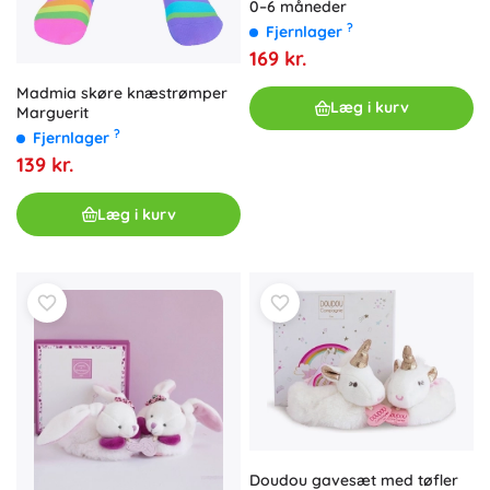
0–6 måneder
?
Fjernlager
169 kr.
Madmia skøre knæstrømper
Læg i kurv
Marguerit
?
Fjernlager
139 kr.
Læg i kurv
Doudou gavesæt med tøfler