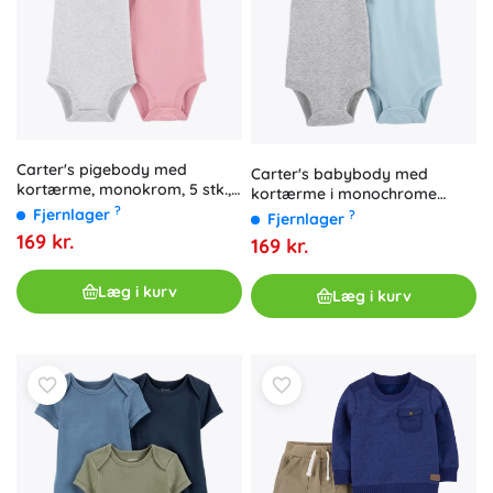
Carter's pigebody med
Carter's babybody med
kortærme, monokrom, 5 stk.,
kortærme i monochrome
størrelse 56 (NB)
?
farver til dreng, 5 stk.
Fjernlager
?
Fjernlager
169 kr.
169 kr.
Læg i kurv
Læg i kurv