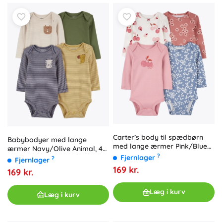
Carter’s body til spædbørn
Babybodyer med lange
med lange ærmer Pink/Blue
ærmer Navy/Olive Animal, 4
Floral, 4 stk., str. 56 (NB)
?
Fjernlager
stk., NB/56
?
Fjernlager
169 kr.
169 kr.
Læg i kurv
Læg i kurv