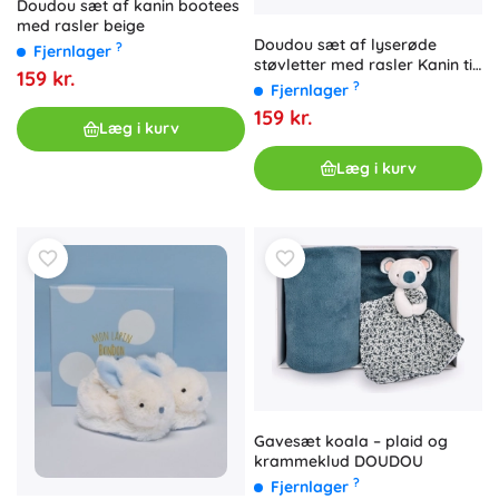
Doudou sæt af kanin bootees
med rasler beige
Doudou sæt af lyserøde
?
Fjernlager
støvletter med rasler Kanin til
159 kr.
babyer 0-6 måneder
?
Fjernlager
159 kr.
Læg i kurv
Læg i kurv
Gavesæt koala – plaid og
krammeklud DOUDOU
?
Fjernlager