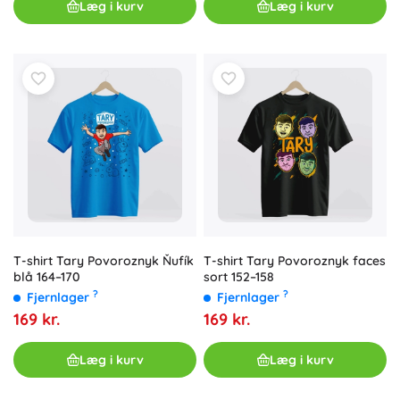
Læg i kurv
Læg i kurv
T-shirt Tary Povoroznyk Ňufík
T-shirt Tary Povoroznyk faces
blå 164–170
sort 152–158
?
?
Fjernlager
Fjernlager
169 kr.
169 kr.
Læg i kurv
Læg i kurv