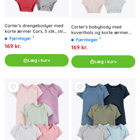
Carter’s drengebodyer med
Carter’s babybody med
korte ærmer Cars, 5 stk., str.
kuverthals og korte ærmer
56 (NB)
?
Hummingbird til pige, 5 stk.,
Fjernlager
?
Fjernlager
str. 56 (NB)
169 kr.
169 kr.
Læg i kurv
Læg i kurv