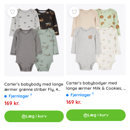
Carter's babybodyer med
Carter’s babybody med lange
lange ærmer Milk & Cookies, 4
ærmer grønne striber Fly, 4
stk., str. 56
?
stk., str. 56
Fjernlager
?
Fjernlager
169 kr.
169 kr.
Læg i kurv
Læg i kurv