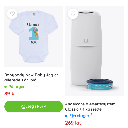
Babybody New Baby Jeg er
allerede 1 år, blå
På lager
89 kr.
Angelcare blebøttesystem
Læg i kurv
Classic + 1 kassette
?
Fjernlager
269 kr.