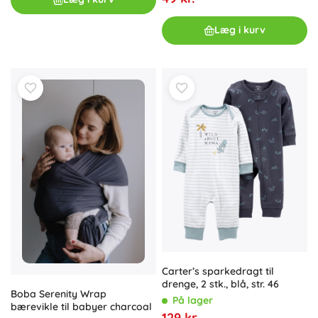
Læg i kurv
Carter’s sparkedragt til
drenge, 2 stk., blå, str. 46
Boba Serenity Wrap
På lager
bærevikle til babyer charcoal
129 kr.