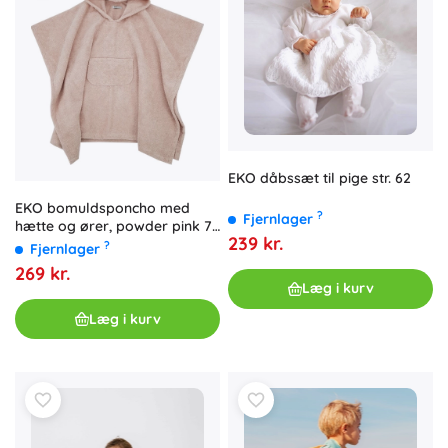
EKO dåbssæt til pige str. 62
EKO bomuldsponcho med
?
Fjernlager
hætte og ører, powder pink 75
239 kr.
× 120 cm
?
Fjernlager
269 kr.
Læg i kurv
Læg i kurv