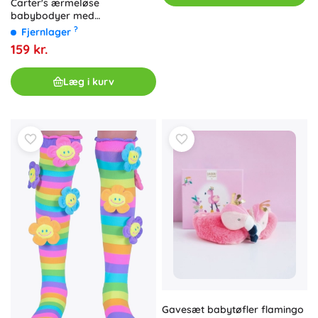
Carter's ærmeløse
babybodyer med
bådudskæring Stripes Animals
?
Fjernlager
– sæt med 5 stk. til drenge
159 kr.
Læg i kurv
Gavesæt babytøfler flamingo