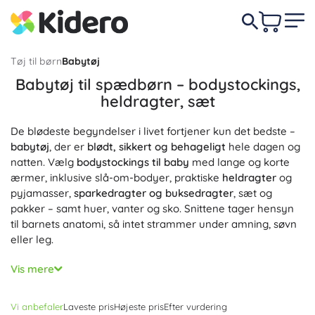
Tøj til børn
Babytøj
Babytøj til spædbørn – bodystockings,
heldragter, sæt
De blødeste begyndelser i livet fortjener kun det bedste –
babytøj
, der er
blødt, sikkert og behageligt
hele dagen og
natten. Vælg
bodystockings til baby
med lange og korte
ærmer, inklusive slå-om-bodyer, praktiske
heldragter
og
pyjamasser,
sparkedragter og buksedragter
, sæt og
pakker – samt huer, vanter og sko. Snittene tager hensyn
til barnets anatomi, så intet strammer under amning, søvn
eller leg.
Vi vælger skånsomme materialer:
økologisk bomuld
og
Vis mere
bambusfibre
er
hypoallergene, åndbare og absorberende
med en blid følelse mod sensitiv hud. På kølige dage
Vi anbefaler
Laveste pris
Højeste pris
Efter vurdering
varmer
merinould
med naturlig
termoregulering
, og nogle