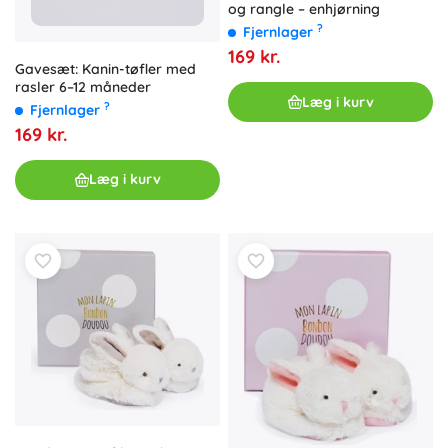
og rangle – enhjørning
?
Fjernlager
169 kr.
Gavesæt: Kanin-tøfler med
rasler 6–12 måneder
Læg i kurv
?
Fjernlager
169 kr.
Læg i kurv