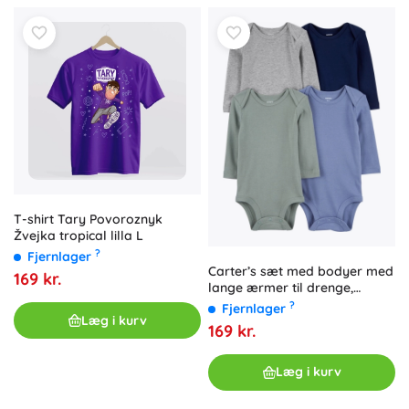
T-shirt Tary Povoroznyk
Žvejka tropical lilla L
?
Fjernlager
Carter’s sæt med bodyer med
169 kr.
lange ærmer til drenge,
blå/grøn/grå, 4 stk., str. 56
?
Fjernlager
Læg i kurv
169 kr.
Læg i kurv