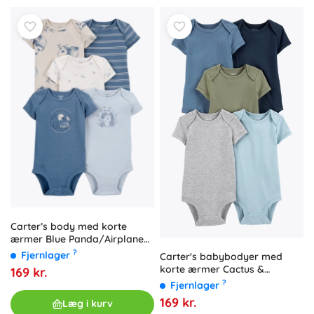
Carter’s body med korte
ærmer Blue Panda/Airplane
til drenge, 5 stk., str. 56
?
Fjernlager
Carter's babybodyer med
korte ærmer Cactus &
169 kr.
Buffalo, 5 stk., str. 56 (NB) til
?
Fjernlager
drenge
169 kr.
Læg i kurv