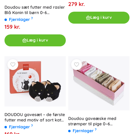
279 kr.
Doudou sæt futter med rasler
Blå Kanin til børn 0-6
Læg i kurv
måneder
?
Fjernlager
159 kr.
Læg i kurv
DOUDOU gavesæt – de første
Doudou gaveæske med
futter med motiv af sort kat
strømper til pige 0–6
0–6 måneder
?
Fjernlager
måneder, 7 par
?
Fjernlager