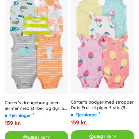
Carter's bodyer med stropper
Carter's drengebody uden
Dots Fruit til piger 5 stk. (3
ærmer med striber og dyr, 5
mdr.)
stk.
?
Fjernlager
?
Fjernlager
159 kr.
159 kr.
Læg i kurv
Læg i kurv