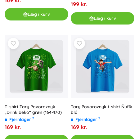
169 kr.
199 kr.
Læg i kurv
Læg i kurv
T-shirt Tary Povoroznyk
Tary Povoroznyk t-shirt Ňufík
„Drink beko“ grøn (164–170)
blå
?
?
Fjernlager
Fjernlager
169 kr.
169 kr.