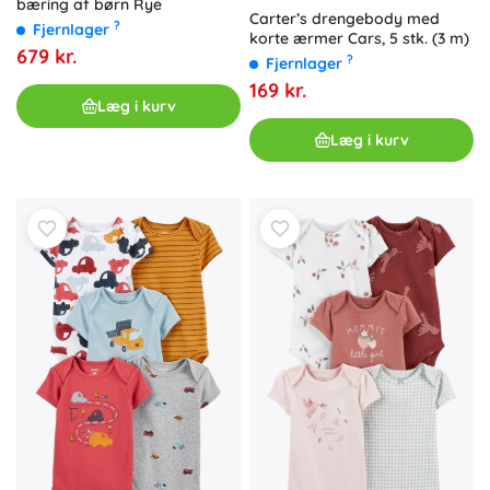
bæring af børn Rye
Carter’s drengebody med
?
Fjernlager
korte ærmer Cars, 5 stk. (3 m)
679 kr.
?
Fjernlager
169 kr.
Læg i kurv
Læg i kurv