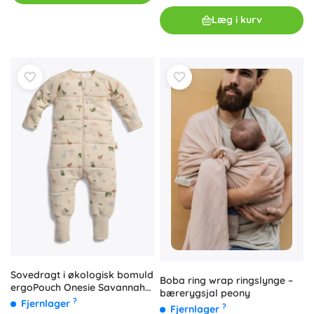
Læg i kurv
Sovedragt i økologisk bomuld
Boba ring wrap ringslynge –
ergoPouch Onesie Savannah
bærerygsjal peony
6–12 måneder, 2,5 TOG
?
Fjernlager
?
Fjernlager