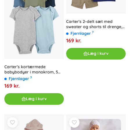
Carter's 2-delt sæt med
sweater og shorts til drenge,
blå, 6 måneder
?
Fjernlager
169 kr.
Læg i kurv
Carter’s kortærmede
babybodyer i monokrom, 5
stk., str. 56 (NB), til drenge
?
Fjernlager
169 kr.
Læg i kurv