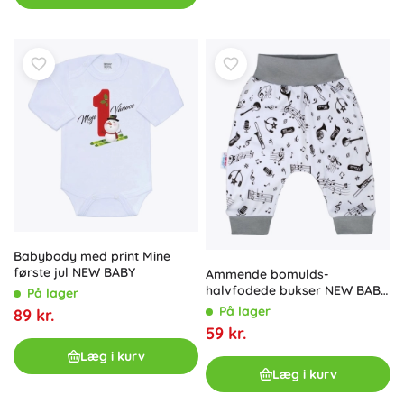
Babybody med print Mine
første jul NEW BABY
Ammende bomulds-
halvfodede bukser NEW BABY
På lager
Music
På lager
89 kr.
59 kr.
Læg i kurv
Læg i kurv