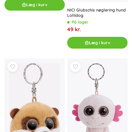
Læg i kurv
NICI Glubschis nøglering hund
Lollidog
På lager
49 kr.
Læg i kurv