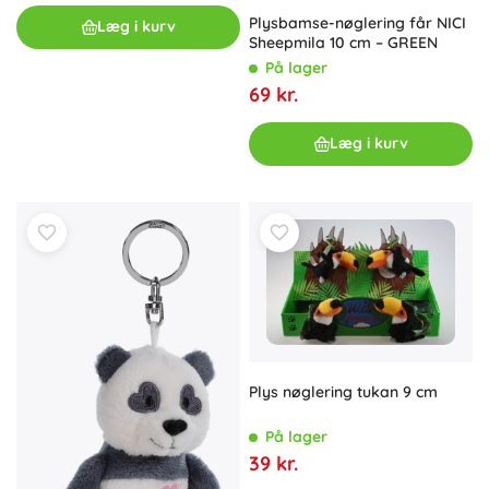
Plysbamse-nøglering får NICI
Læg i kurv
Sheepmila 10 cm – GREEN
På lager
69 kr.
Læg i kurv
Plys nøglering tukan 9 cm
På lager
39 kr.