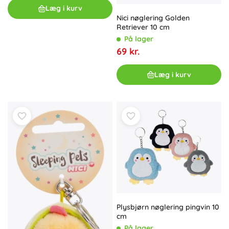
Læg i kurv
Nici nøglering Golden
Retriever 10 cm
På lager
69 kr.
Læg i kurv
Plysbjørn nøglering pingvin 10
cm
På lager