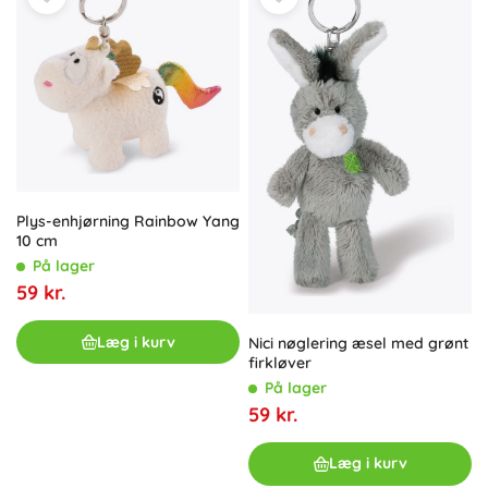
Plys-enhjørning Rainbow Yang
10 cm
På lager
59 kr.
Læg i kurv
Nici nøglering æsel med grønt
firkløver
På lager
59 kr.
Læg i kurv