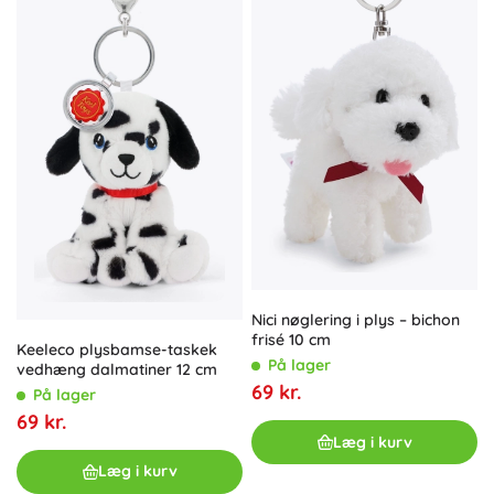
Nici nøglering i plys – bichon
frisé 10 cm
Keeleco plysbamse-taskek
På lager
vedhæng dalmatiner 12 cm
69 kr.
På lager
69 kr.
Læg i kurv
Læg i kurv