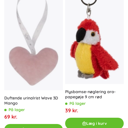
Plysbamse-nøglering ara-
papegøje 9 cm rød
Duftende urinalrist Wave 3D
Mango
På lager
39 kr.
På lager
69 kr.
Læg i kurv