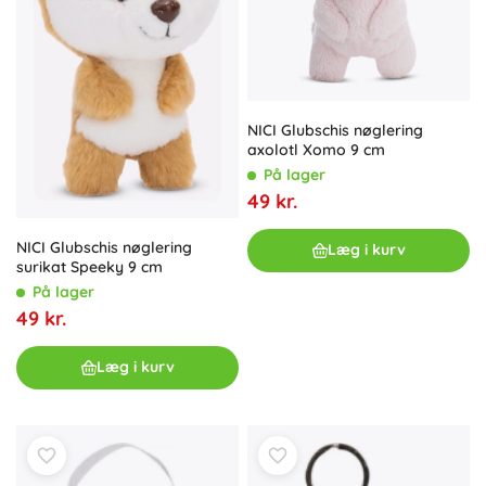
NICI Glubschis nøglering
axolotl Xomo 9 cm
På lager
49 kr.
NICI Glubschis nøglering
Læg i kurv
surikat Speeky 9 cm
På lager
49 kr.
Læg i kurv