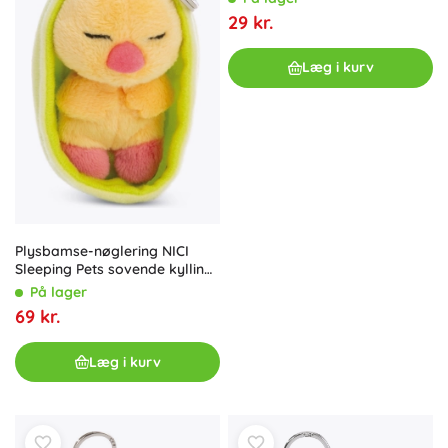
29 kr.
Læg i kurv
Plysbamse-nøglering NICI
Sleeping Pets sovende kylling i
grønt etui 12 cm
På lager
69 kr.
Læg i kurv