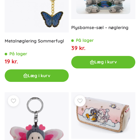
Plysbamse–sæl – nøglering
På lager
Metalnøglering Sommerfugl
39 kr.
På lager
19 kr.
Læg i kurv
Læg i kurv