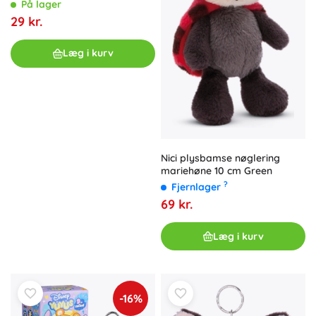
På lager
29 kr.
Læg i kurv
Nici plysbamse nøglering
mariehøne 10 cm Green
?
Fjernlager
69 kr.
Læg i kurv
-16%