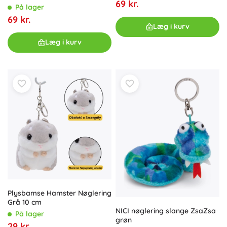
69 kr.
På lager
69 kr.
Læg i kurv
Læg i kurv
Plysbamse Hamster Nøglering
Grå 10 cm
NICI nøglering slange ZsaZsa
På lager
grøn
29 kr.