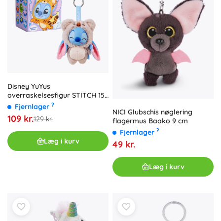
Disney YuYus
overraskelsesfigur STITCH 15
cm
?
Fjernlager
NICI Glubschis nøglering
109 kr.
129 kr.
flagermus Baako 9 cm
?
Fjernlager
Læg i kurv
49 kr.
Læg i kurv