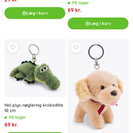
På lager
69 kr.
Læg i kurv
Læg i kurv
Nici plys-nøglering krokodille
10 cm
På lager
69 kr.