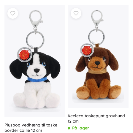
Keeleco taskepynt gravhund
12 cm
Plysbog vedhæng til taske
På lager
border collie 12 cm