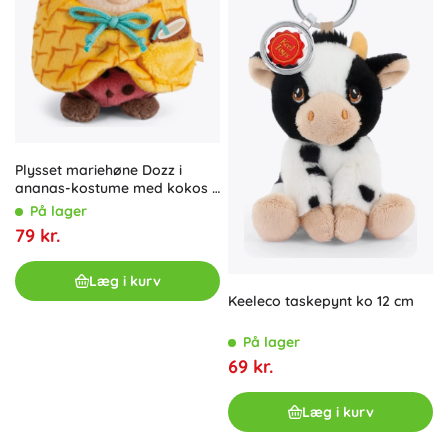
Plysset mariehøne Dozz i
ananas-kostume med kokos 8
cm – NICI MyMochi gavesæt
På lager
79 kr.
Læg i kurv
Keeleco taskepynt ko 12 cm
På lager
69 kr.
Læg i kurv