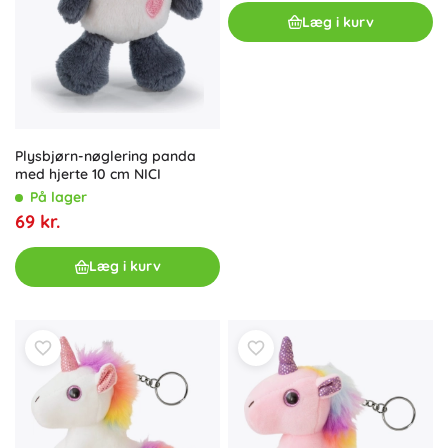
Læg i kurv
Plysbjørn-nøglering panda
med hjerte 10 cm NICI
På lager
69 kr.
Læg i kurv