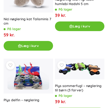
humlebi Hadshi 5 cm
På lager
39 kr.
Nici nøglering kat Talisminis 7
cm
Læg i kurv
På lager
59 kr.
Læg i kurv
Plys sommerfugl – nøglering
til børn (3 farver)
På lager
Plys delfin – nøglering
39 kr.