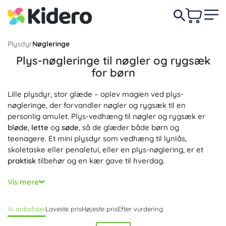
Plysdyr
Nøgleringe
Plys-nøgleringe til nøgler og rygsæk
for børn
Lille plysdyr, stor glæde – oplev magien ved plys-
nøgleringe, der forvandler nøgler og rygsæk til en
personlig amulet. Plys-vedhæng til nøgler og rygsæk er
bløde
,
lette
og
søde
, så de glæder både børn og
teenagere. Et mini plysdyr som vedhæng til lynlås,
skoletaske eller penaletui, eller en plys-nøglering, er et
praktisk
tilbehør og en kær gave til hverdag.
Vælg et vedhæng til nøgler, et vedhæng til rygsæk eller en
Vis mere
universel plys-nøglering med ring, karabinhage eller strop
for hurtig fastgørelse – den sidder godt på nøgler, rygsæk,
Vi anbefaler
Laveste pris
Højeste pris
Efter vurdering
jakke og penaletui. Kvalitetssyning og blød fyldning sikrer,
at vedhænget er
holdbart
til daglig brug og samtidig rart at