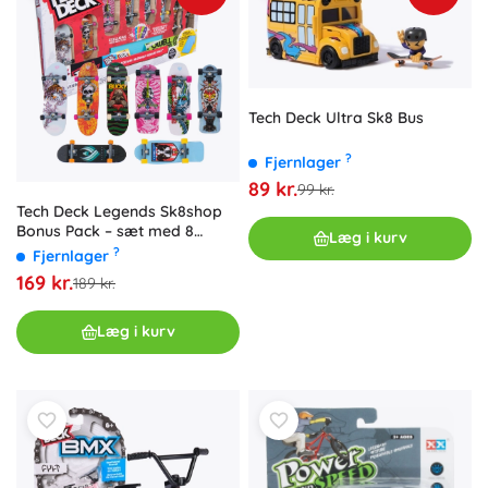
Tech Deck Ultra Sk8 Bus
?
Fjernlager
89 kr.
99 kr.
Tech Deck Legends Sk8shop
Bonus Pack – sæt med 8
Læg i kurv
fingerboards med Neon-
?
Fjernlager
rampe
169 kr.
189 kr.
Læg i kurv