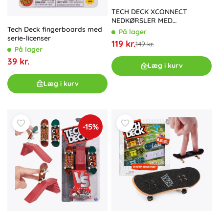
TECH DECK XCONNECT
NEDKØRSLER MED
GELÆNDER
Tech Deck fingerboards med
På lager
serie-licenser
119 kr.
149 kr.
På lager
39 kr.
Læg i kurv
Læg i kurv
-15%