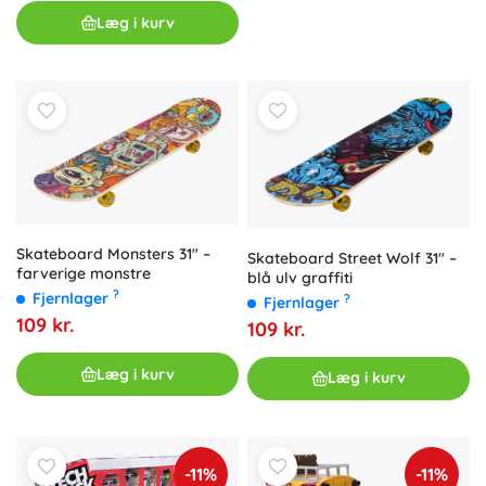
Læg i kurv
Skateboard Monsters 31" –
Skateboard Street Wolf 31" –
farverige monstre
blå ulv graffiti
?
Fjernlager
?
Fjernlager
109 kr.
109 kr.
Læg i kurv
Læg i kurv
-11%
-11%