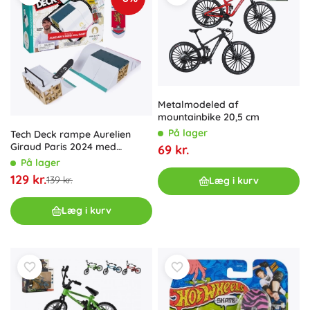
Metalmodeled af
mountainbike 20,5 cm
På lager
Tech Deck rampe Aurelien
Giraud Paris 2024 med
69 kr.
fingerboard
På lager
129 kr.
139 kr.
Læg i kurv
Læg i kurv