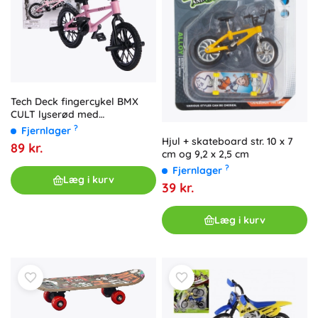
Tech Deck fingercykel BMX
CULT lyserød med
klistermærker
?
Fjernlager
Hjul + skateboard str. 10 x 7
89 kr.
cm og 9,2 x 2,5 cm
?
Fjernlager
Læg i kurv
39 kr.
Læg i kurv