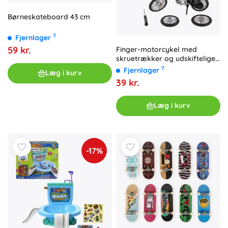
Børneskateboard 43 cm
?
Fjernlager
59 kr.
Finger-motorcykel med
skruetrækker og udskiftelige
hjul, 12 cm, metal/plast
?
Fjernlager
Læg i kurv
39 kr.
Læg i kurv
-17%