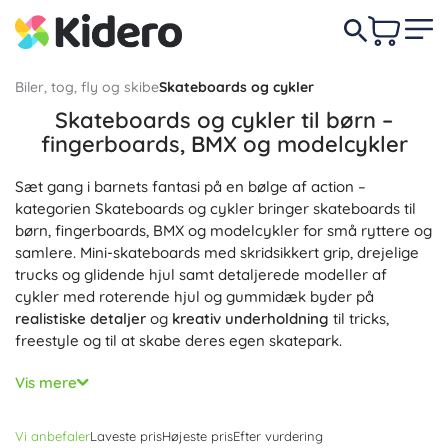
Biler, tog, fly og skibe
Skateboards og cykler
Skateboards og cykler til børn –
fingerboards, BMX og modelcykler
Sæt gang i barnets fantasi på en bølge af action –
kategorien Skateboards og cykler bringer skateboards til
børn, fingerboards, BMX og modelcykler for små ryttere og
samlere. Mini-skateboards med skridsikkert grip, drejelige
trucks og glidende hjul samt detaljerede modeller af
cykler med roterende hjul og gummidæk byder på
realistiske detaljer
og
kreativ underholdning
til tricks,
freestyle og til at skabe deres egen skatepark.
Fra enkle mini-skateboards til begyndere til fingerboard-
Vis mere
sæt med ramper, rails og andre forhindringer – denne
kategori understøtter
udvikling af finmotorik
, koordination
Vi anbefaler
Laveste pris
Højeste pris
Efter vurdering
og kreativ leg. Modeller af BMX-, mountain- og racercykler