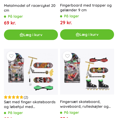
Fingerboard med trapper og
Metalmodel af racercykel 20
gelænder 9 cm
cm
På lager
På lager
29 kr.
69 kr.
Læg i kurv
Læg i kurv
(2)
Fingersæt skateboard,
Sæt med finger-skateboards
waveboard, rulleskøjter og
og løbehjul med
løbehjul – plast, mix varianter
skruebaserede tilbehør
På lager
På lager