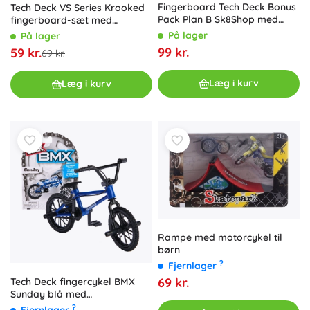
Fingerboard Tech Deck Bonus
Tech Deck VS Series Krooked
Pack Plan B Sk8Shop med
fingerboard-sæt med
tilbehør, 6 stk.
forhindring, 2 stk.
På lager
På lager
99 kr.
59 kr.
69 kr.
Læg i kurv
Læg i kurv
Rampe med motorcykel til
børn
?
Fjernlager
69 kr.
Tech Deck fingercykel BMX
Sunday blå med
klistermærker
?
Fjernlager