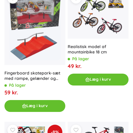
Realistisk model af
mountainbike 18 cm
På lager
49 kr.
Fingerboard skatepark-sæt
med rampe, gelænder og
Læg i kurv
tilbehør
På lager
59 kr.
Læg i kurv
-8%