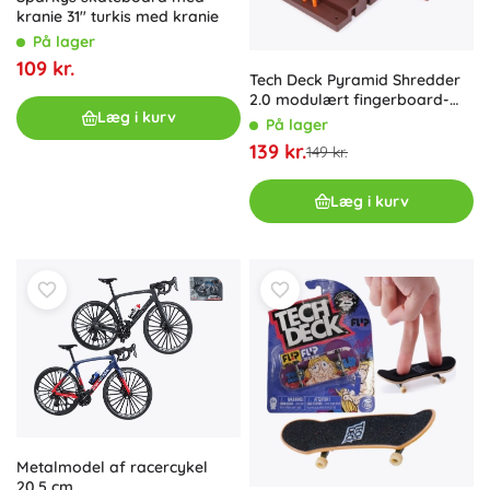
kranie 31" turkis med kranie
På lager
109 kr.
Tech Deck Pyramid Shredder
2.0 modulært fingerboard-
Læg i kurv
skatepark med skateboard
På lager
139 kr.
149 kr.
Læg i kurv
Metalmodel af racercykel
20,5 cm