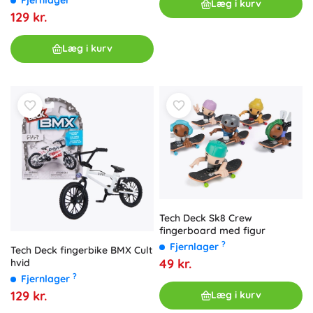
Læg i kurv
129 kr.
Læg i kurv
Tech Deck Sk8 Crew
fingerboard med figur
?
Fjernlager
Tech Deck fingerbike BMX Cult
49 kr.
hvid
?
Fjernlager
129 kr.
Læg i kurv