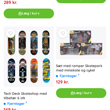
289 kr.
Læg i kurv
Sæt med ramper Skatepark
med miniskate og cykel
?
Fjernlager
129 kr.
Læg i kurv
Tech Deck Skateshop med
tilbehør 6 stk
?
Fjernlager
149 kr.