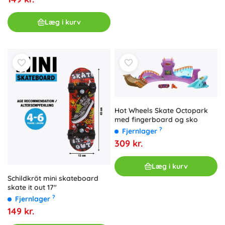
Læg i kurv
Hot Wheels Skate Octopark
med fingerboard og sko
?
Fjernlager
309 kr.
Læg i kurv
Schildkröt mini skateboard
skate it out 17"
?
Fjernlager
149 kr.