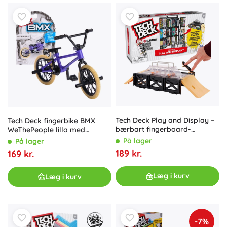
Tech Deck Play and Display –
Tech Deck fingerbike BMX
bærbart fingerboard-
WeThePeople lilla med
skatepark med stander
klistermærker
På lager
På lager
ELEMENT
189 kr.
169 kr.
Læg i kurv
Læg i kurv
-7%