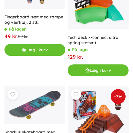
Fingerboard-sæt med rampe
og værktøj, 2 stk.
På lager
49 kr.
59 kr.
Tech deck x-connect ultra
spring sætsæt
På lager
Læg i kurv
129 kr.
Læg i kurv
-7%
Sparkys skateboard med