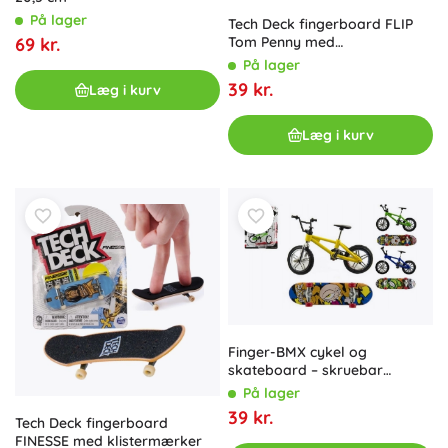
På lager
Tech Deck fingerboard FLIP
69 kr.
Tom Penny med
klistermærker
På lager
39 kr.
Læg i kurv
Læg i kurv
Finger-BMX cykel og
skateboard – skruebar
minisæt 10 cm
På lager
39 kr.
Tech Deck fingerboard
FINESSE med klistermærker