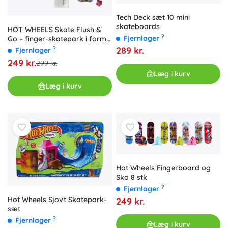
Tech Deck sæt 10 mini
skateboards
HOT WHEELS Skate Flush &
?
Fjernlager
Go – finger-skatepark i form
af et toilet
?
289 kr.
Fjernlager
249 kr.
299 kr.
Læg i kurv
Læg i kurv
Hot Wheels Fingerboard og
Sko 8 stk
?
Fjernlager
Hot Wheels Sjovt Skatepark-
249 kr.
sæt
?
Fjernlager
Læg i kurv