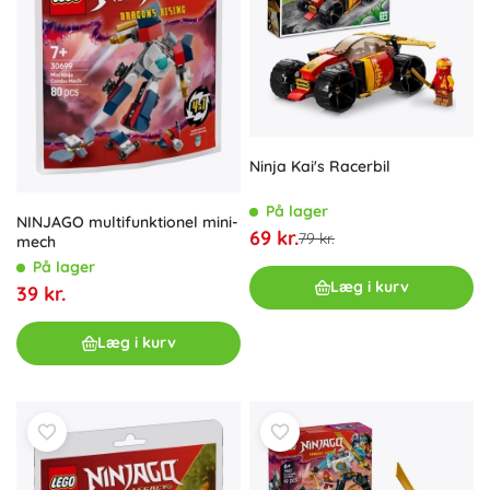
Ninja Kai's Racerbil
På lager
NINJAGO multifunktionel mini-
69 kr.
79 kr.
mech
På lager
Læg i kurv
39 kr.
Læg i kurv