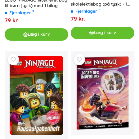
skolelektiebog (på tysk) - 1
til børn (tysk) med 1 bilag
stk.
?
Fjernlager
?
Fjernlager
79 kr.
79 kr.
Læg i kurv
Læg i kurv