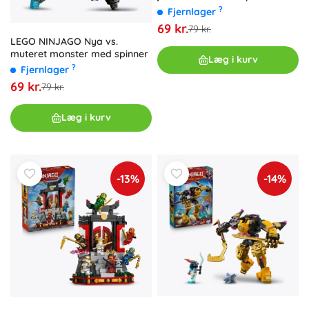
?
Fjernlager
69 kr.
79 kr.
LEGO NINJAGO Nya vs.
muteret monster med spinner
Læg i kurv
?
Fjernlager
69 kr.
79 kr.
Læg i kurv
-13%
-14%