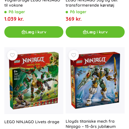
Vogterdrage LEGO NINJAGO
LEGO NINJAGO Jay og det
til voksne
transformerende køretøj
På lager
På lager
1.039 kr.
369 kr.
Læg i kurv
Læg i kurv
Lloyds titaniske mech fra
LEGO NINJAGO Livets drage
Ninjago – 15-års jubilæum