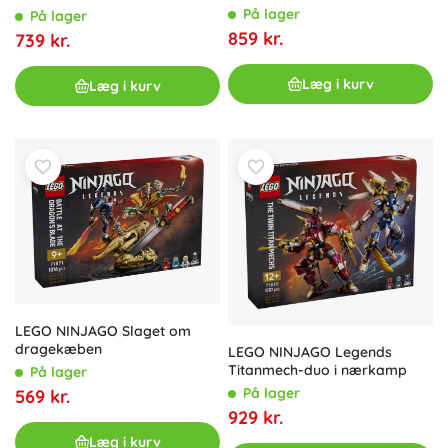
På lager
På lager
859 kr.
739 kr.
Læg i kurv
Læg i kurv
LEGO NINJAGO Slaget om
dragekæben
LEGO NINJAGO Legends
Titanmech-duo i nærkamp
På lager
På lager
569 kr.
929 kr.
Læg i kurv