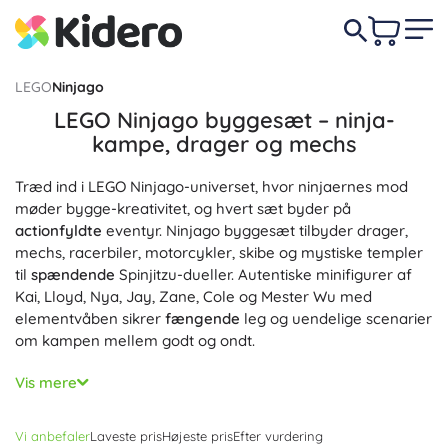
LEGO
Ninjago
LEGO Ninjago byggesæt – ninja-
kampe, drager og mechs
Træd ind i LEGO Ninjago-universet, hvor ninjaernes mod
møder bygge-kreativitet, og hvert sæt byder på
actionfyldte
eventyr. Ninjago byggesæt tilbyder drager,
mechs, racerbiler, motorcykler, skibe og mystiske templer
til
spændende
Spinjitzu-dueller. Autentiske minifigurer af
Kai, Lloyd, Nya, Jay, Zane, Cole og Mester Wu med
elementvåben sikrer
fængende
leg og uendelige scenarier
om kampen mellem godt og ondt.
LEGO Ninjago-modeller udmærker sig ved
detaljeret
Vis mere
udførelse og funktionsdele: positionerbare drager med
bevægelige vinger og hale, mechs med fleksible led,
Vi anbefaler
Laveste pris
Højeste pris
Efter vurdering
tempelkomplekser med hemmelige passager, fælder og