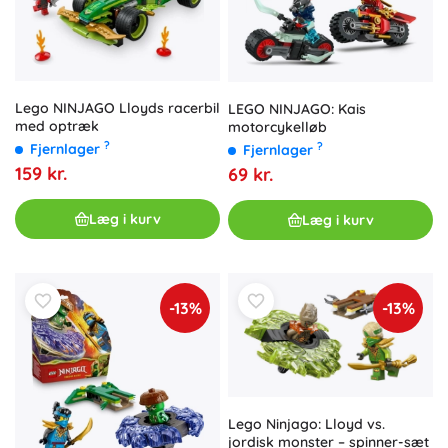
Lego NINJAGO Lloyds racerbil
LEGO NINJAGO: Kais
med optræk
motorcykelløb
?
?
Fjernlager
Fjernlager
159 kr.
69 kr.
Læg i kurv
Læg i kurv
-13%
-13%
Lego Ninjago: Lloyd vs.
jordisk monster – spinner-sæt