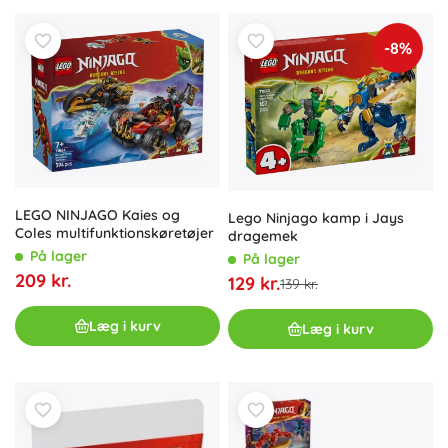
-8%
LEGO NINJAGO Kaies og
Lego Ninjago kamp i Jays
Coles multifunktionskøretøjer
dragemek
På lager
På lager
209 kr.
129 kr.
139 kr.
Læg i kurv
Læg i kurv