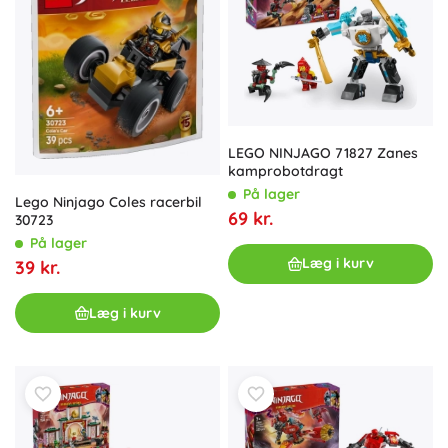
LEGO NINJAGO 71827 Zanes
kamprobotdragt
På lager
Lego Ninjago Coles racerbil
69 kr.
30723
På lager
Læg i kurv
39 kr.
Læg i kurv