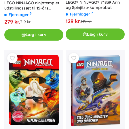
LEGO® NINJAGO® 71839 Arin
LEGO NINJAGO ninjatemplet
og Spinjitzu-kamprobot
udstillingssæt til 15-års
jubilæet
?
?
Fjernlager
Fjernlager
129 kr.
279 kr.
149 kr.
319 kr.
Læg i kurv
Læg i kurv