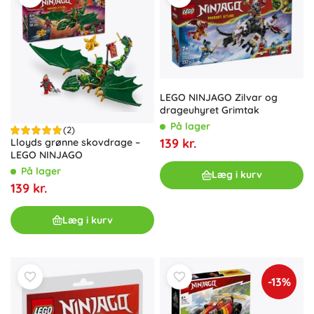
LEGO NINJAGO Zilvar og
drageuhyret Grimtak
På lager
(2)
139 kr.
Lloyds grønne skovdrage –
LEGO NINJAGO
På lager
Læg i kurv
139 kr.
Læg i kurv
-13%