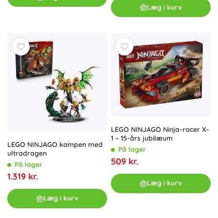
Læg i kurv
LEGO NINJAGO Ninja-racer X-
1 – 15-års jubilæum
LEGO NINJAGO kampen med
På lager
ultradragen
509 kr.
På lager
1.319 kr.
Læg i kurv
Læg i kurv