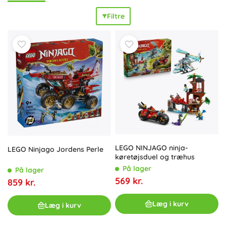
åbningporte, skydere og ankre på skibene. Modulært
Filtre
byggeri og EVO-forvandlinger muliggør
variabel
bygning
og nem kombination af sæt; LEGO klodser af høj kvalitet er
holdbare
og klar til langvarig leg. Uanset om du leder efter
et startsæt til Ninjago til børn fra 6 år, en spinner til
Spinjitzu-træning, en mellemstor motorcykel- eller
robotmodel, eller et stort tempel, dojo og en ultra-drage
fra Dragons Rising-serien, finder du her
populære
,
samler
-
og
kreative
LEGO Ninjago byggesæt. Ninjago City,
fæstninger og kamparenaer udvider din samling og støtter
fantasien og fortællingen om dine egne ninja-historier.
LEGO NINJAGO ninja-
LEGO Ninjago Jordens Perle
køretøjsduel og træhus
På lager
På lager
569 kr.
859 kr.
Læg i kurv
Læg i kurv