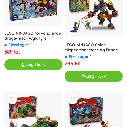
LEGO NINJAGO forvandlende
drage-mech Wyldfyre
?
Fjernlager
LEGO NINJAGO Coles
ekspeditionsmech og Drage-
589 kr.
Zane
?
Fjernlager
249 kr.
Læg i kurv
Læg i kurv