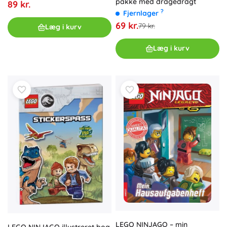
pakke med dragedragt
89 kr.
?
Fjernlager
69 kr.
79 kr.
Læg i kurv
Læg i kurv
LEGO NINJAGO – min
LEGO NINJAGO illustreret bog