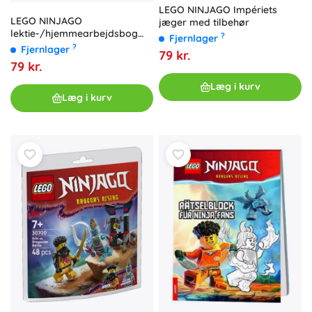
LEGO NINJAGO Impériets
LEGO NINJAGO
jæger med tilbehør
lektie-/hjemmearbejdsbog
?
Fjernlager
(på tysk) - bog - 1 stk.
?
Fjernlager
79 kr.
79 kr.
Læg i kurv
Læg i kurv