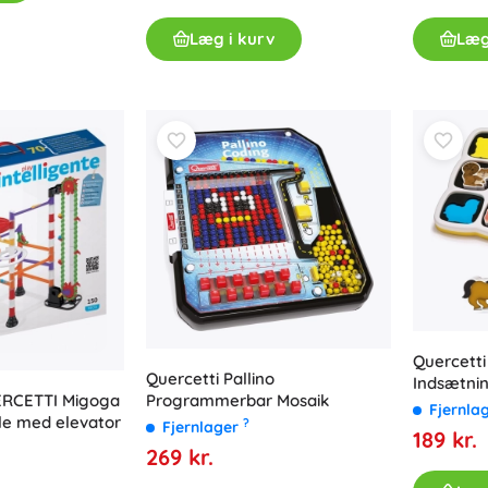
Læg i kurv
Læg
Quercetti
Quercetti Pallino
Indsætni
Programmerbar Mosaik
RCETTI Migoga
Fjernla
le med elevator
?
Fjernlager
189 kr.
269 kr.