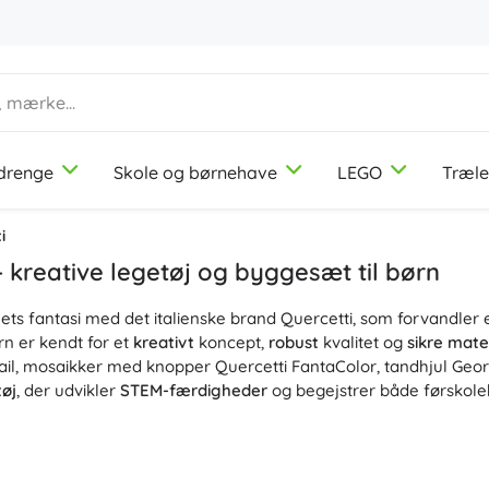
drenge
Skole og børnehave
LEGO
Træle
1-3 år
1-3 år
1-3 år
Kreative materialer
Duplo
Motoriklegetøj
Temaer
i
Modelervoks
Dinosaurer
– kreative legetøj og byggesæt til børn
Farveblyanter
Jernbane
ets fantasi med det italienske brand Quercetti, som forvandler 
Tuscher
Enhjørninger
9-12 år
9-12 år
9-12 år
Icons
Didaktiske legetøj
rn er kendt for et
kreativt
koncept,
robust
kvalitet og
sikre mate
Stempler
Prinsesser
ail, mosaikker med knopper Quercetti FantaColor, tandhjul Ge
Forklæder og duge
Soldater
tøj
, der udvikler
STEM-færdigheder
og begejstrer både førskole
+
+
Vis mere
Vis mere
Disney
Byggesæt
cetti Migoga og Quercetti Skyrail imponerer små såvel som stø
, tester kuglernes hastighed og træner
logisk tænkning
. Modulær
så der er garanti for langvarig
sjov
, tålmodige eksperimenter o
Drikkedunke
Kreative og lærende legetøj