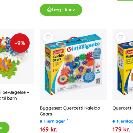
Læg i kurv
-9%
 i bevægelse –
til børn
Byggesæt Quercetti Kaleido
Quercett
Gears
?
Fjernlager
Fjernla
v
169 kr.
179 kr.