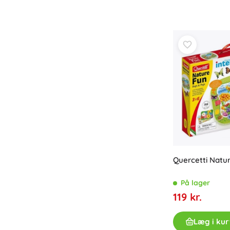
Udstyr til børn
Sikkerhed
Madning og amning
Badning
Barnevogne
Søvn
+
Vis mere
Elektroniske legetøj
Fjernstyrede legetøj
Spillekonsoller
Quercetti Natu
Droner
Mikroskoper og kikkerter
På lager
Se her
119 kr.
+
Vis mere
Læg i kur