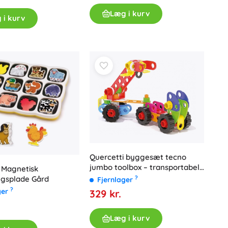
Læg i kurv
 i kurv
Quercetti byggesæt tecno
jumbo toolbox – transportabel
 Magnetisk
kuffert med 84 dele
ngsplade Gård
?
Fjernlager
?
ger
329 kr.
Læg i kurv