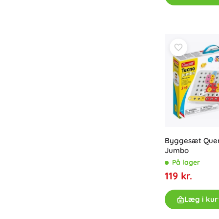
Byggesæt Quer
Jumbo
På lager
119 kr.
Læg i kur