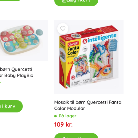
Gavekort
l børn Quercetti
or Baby PlayBio
r
Mosaik til børn Quercetti Fanta
 i kurv
Color Modular
På lager
109 kr.