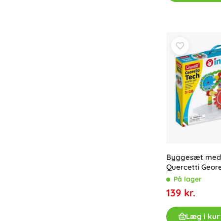
Bøger
Arbejdshæfter og sjove opgavehæfter
For de allermindste
Tilbehør til bøger
Postkort
For små fortællere
+
Vis mere
Butiksudstyr
Byggesæt med 
Quercetti Geore
På lager
139 kr.
Læg i kur