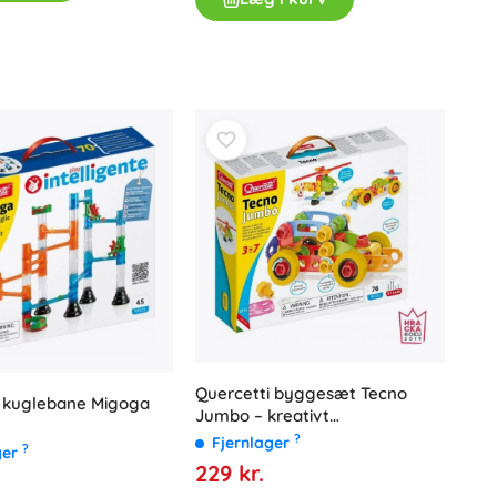
Quercetti byggesæt Tecno
i kuglebane Migoga
Jumbo – kreativt
konstruktionssæt til børn
?
Fjernlager
?
ger
229 kr.