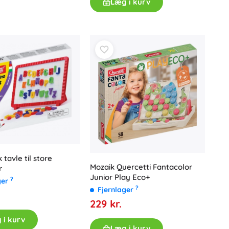
Læg i kurv
tavle til store
Mozaik Quercetti Fantacolor
r
Junior Play Eco+
?
ger
?
Fjernlager
229 kr.
 i kurv
Læg i kurv