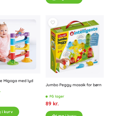
Badlegetøj
Tilbehør
Batterier
Reservedele
e Migoga med lyd
Pumper
Jumbo Peggy mosaik for børn
r
På lager
89 kr.
 i kurv
Læg i kurv