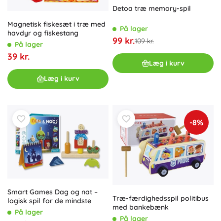
Detoa træ memory-spil
Magnetisk fiskesæt i træ med
På lager
havdyr og fiskestang
99 kr.
109 kr.
På lager
39 kr.
Læg i kurv
Læg i kurv
-8%
Smart Games Dag og nat –
Træ-færdighedsspil politibus
logisk spil for de mindste
med bankebænk
På lager
På lager