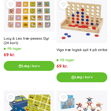
Lucy & Leo træ-pexeso Dyr
(24 kort)
På lager
Viga træ logisk spil 4 på stribe
69 kr.
På lager
69 kr.
Læg i kurv
Læg i kurv