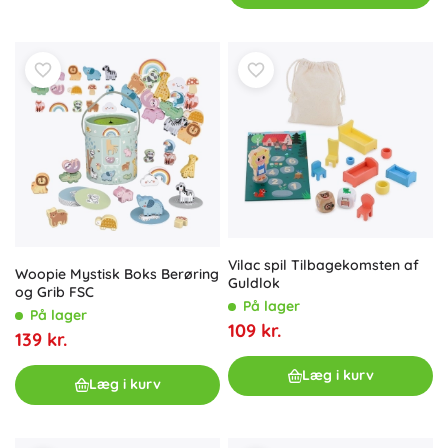
Vilac spil Tilbagekomsten af
Woopie Mystisk Boks Berøring
Guldlok
og Grib FSC
På lager
På lager
109 kr.
139 kr.
Læg i kurv
Læg i kurv