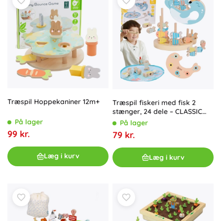
Træspil Hoppekaniner 12m+
Træspil fiskeri med fisk 2
stænger, 24 dele – CLASSIC
WORLD
På lager
På lager
99 kr.
79 kr.
Læg i kurv
Læg i kurv