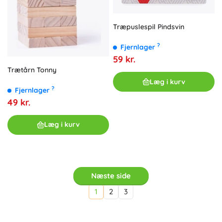
Træpuslespil Pindsvin
?
Fjernlager
59 kr.
Trætårn Tonny
Læg i kurv
?
Fjernlager
49 kr.
Læg i kurv
Næste side
1
2
3