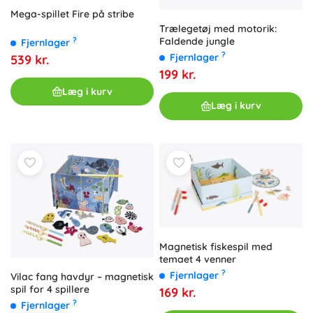
Mega-spillet Fire på stribe
Trælegetøj med motorik:
Faldende jungle
?
Fjernlager
?
Fjernlager
539 kr.
199 kr.
Læg i kurv
Læg i kurv
Magnetisk fiskespil med
temaet 4 venner
?
Fjernlager
Vilac fang havdyr – magnetisk
spil for 4 spillere
169 kr.
?
Fjernlager