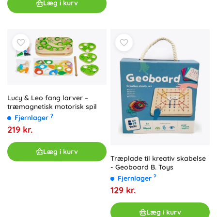
Læg i kurv
Lucy & Leo fang larver –
træmagnetisk motorisk spil
?
Fjernlager
219 kr.
Læg i kurv
Træplade til kreativ skabelse
- Geoboard B. Toys
?
Fjernlager
129 kr.
Læg i kurv