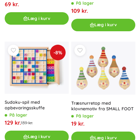
På lager
69 kr.
109 kr.
Læg i kurv
Læg i kurv
-8%
Sudoku-spil med
Træsnurretop med
opbevaringsskuffe
klovnemotiv fra SMALL FOOT
På lager
På lager
129 kr.
139 kr.
19 kr.
Læg i kurv
Læg i kurv