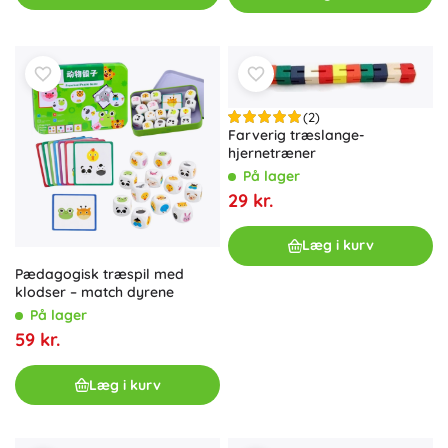
(2)
Farverig træslange-
hjernetræner
På lager
29 kr.
Læg i kurv
Pædagogisk træspil med
klodser – match dyrene
På lager
59 kr.
Læg i kurv