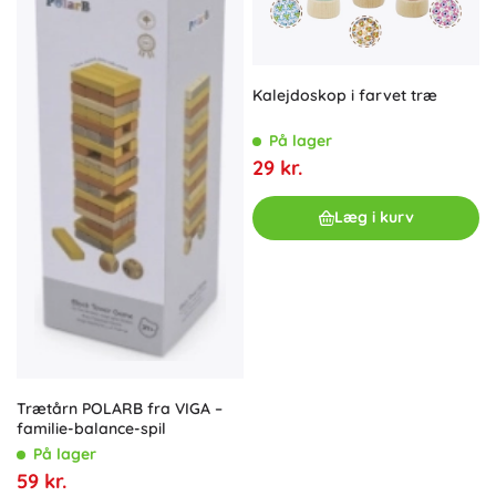
Kalejdoskop i farvet træ
På lager
29 kr.
Læg i kurv
Trætårn POLARB fra VIGA –
familie-balance-spil
På lager
59 kr.