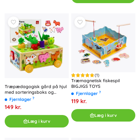
(1)
Træmagnetisk fiskespil
BIGJIGS TOYS
Træpædagogisk gård på hjul
med sorteringsboks og
?
Fjernlager
magnetiske orme
?
Fjernlager
119 kr.
149 kr.
Læg i kurv
Læg i kurv