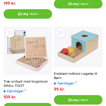
199 kr.
Læg i kurv
Læg i kurv
Endeløst Indkast Legetøj til
Børn
Træ-ordspil med bogstaver
?
Fjernlager
SMALL FOOT
99 kr.
?
Fjernlager
109 kr.
Læg i kurv