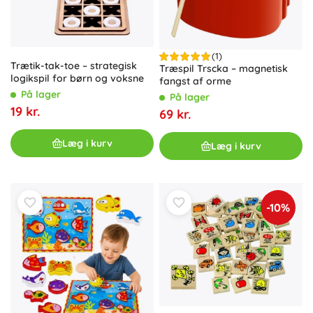
(1)
Trætik-tak-toe – strategisk
Træspil Trscka – magnetisk
logikspil for børn og voksne
fangst af orme
På lager
På lager
19 kr.
69 kr.
Læg i kurv
Læg i kurv
-10%