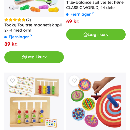
Træ-balance spil væltet høne
CLASSIC WORLD, 44 dele
?
Fjernlager
(2)
69 kr.
Tooky Toy træ magnetisk spil
2-i-1 med orm
Læg i kurv
?
Fjernlager
89 kr.
Læg i kurv