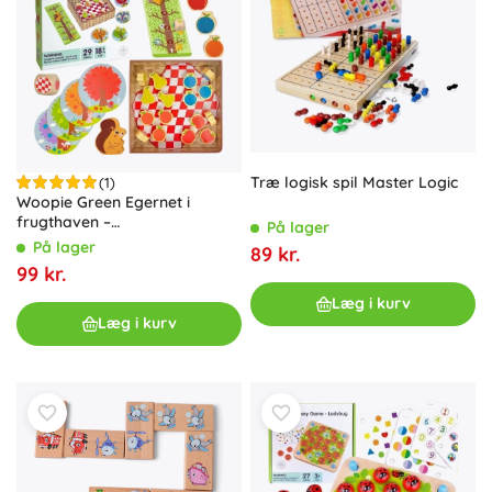
Træ logisk spil Master Logic
(1)
Woopie Green Egernet i
frugthaven –
På lager
familiekooperativt spil i træ
På lager
89 kr.
99 kr.
Læg i kurv
Læg i kurv