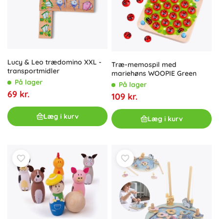
Lucy & Leo trædomino XXL -
Træ-memospil med
transportmidler
mariehøns WOOPIE Green
På lager
På lager
69 kr.
109 kr.
Læg i kurv
Læg i kurv