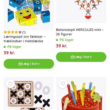
Balancespil HERCULES mini –
(1)
26 figurer
Læringsspil om følelser –
På lager
træklodser i metalæske
39 kr.
På lager
39 kr.
Læg i kurv
Læg i kurv