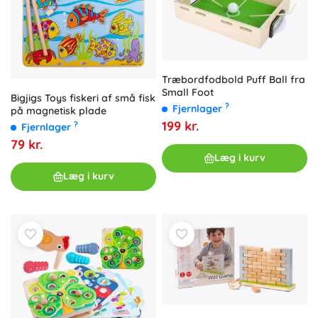
Træbordfodbold Puff Ball fra
Small Foot
Bigjigs Toys fiskeri af små fisk
?
Fjernlager
på magnetisk plade
199 kr.
?
Fjernlager
79 kr.
Læg i kurv
Læg i kurv