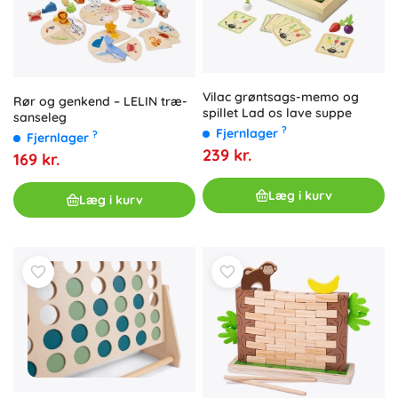
Vilac grøntsags-memo og
Rør og genkend – LELIN træ-
spillet Lad os lave suppe
sanseleg
?
Fjernlager
?
Fjernlager
239 kr.
169 kr.
Læg i kurv
Læg i kurv