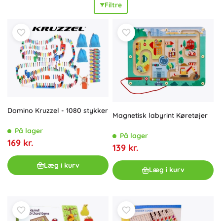
Filtre
mens kvalitetstræ sikrer
lang levetid
og
holdbarhed
selv
ved hyppig leg. Ideelle til familiespil ved bordet,
gruppeaktiviteter og stille fordybelse. Uanset om du leder
efter familiespil til bordet, rejsehovedbrud til rygsækken
eller en original gave, tilbyder logiske spil af naturligt træ
kreativ læring
og
glæden ved at løse
for både
førskolebørn, skolebørn og voksne. Trædomino, tangram
og byggesæt træner hukommelse, koncentration og
strategisk tænkning og fremmer
samarbejde og sund
konkurrence
. Vælg din udfordring – fra hurtige
Domino Kruzzel - 1080 stykker
miniopgaver til krævende 3D-hovedbrud – og oplev
Magnetisk labyrint Køretøjer
meningsfuld underholdning
i kvalitetstræ.
På lager
På lager
169 kr.
139 kr.
Læg i kurv
Læg i kurv