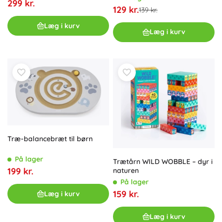
299 kr.
129 kr.
139 kr.
Læg i kurv
Læg i kurv
Træ-balancebræt til børn
På lager
Trætårn WILD WOBBLE – dyr i
199 kr.
naturen
På lager
159 kr.
Læg i kurv
Læg i kurv