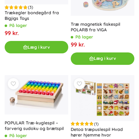
(3)
Trækegler bondegård fra
Bigjigs Toys
Træ magnetisk fiskespil
På lager
POLARB fra VIGA
99 kr.
På lager
99 kr.
Læg i kurv
Læg i kurv
POPULAR Træ-kuglespil –
(1)
farverig sudoku og brætspil
Detoa træpuslespil Hvad
hører hjemme hvor
På lager