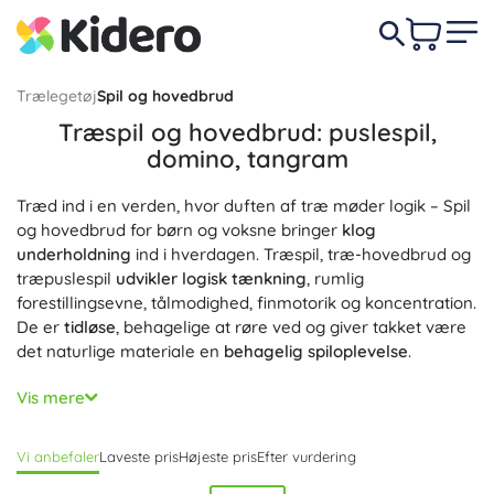
Trælegetøj
Spil og hovedbrud
Træspil og hovedbrud: puslespil,
domino, tangram
Træd ind i en verden, hvor duften af træ møder logik – Spil
og hovedbrud for børn og voksne bringer
klog
underholdning
ind i hverdagen. Træspil, træ-hovedbrud og
træpuslespil
udvikler logisk tænkning
, rumlig
forestillingsevne, tålmodighed, finmotorik og koncentration.
De er
tidløse
, behagelige at røre ved og giver takket være
det naturlige materiale en
behagelig spiloplevelse
.
Her finder du træpuslespil i forskellige sværhedsgrader,
Vis mere
klassisk trædomino, tangrammer, 3D-hovedbrud,
labyrinter, balance- og huskespil, logiske byggesæt samt
Vi anbefaler
Laveste pris
Højeste pris
Efter vurdering
Montessori-læringsspil. Den præcise forarbejdning, glatte
kanter og ugiftige farver gør disse produkter
sikre for børn
,