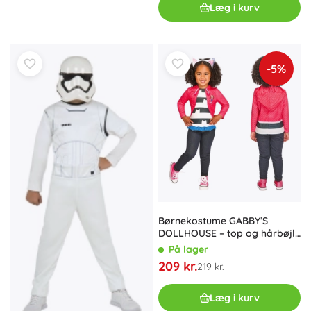
Læg i kurv
-5%
Børnekostume GABBY’S
DOLLHOUSE – top og hårbøjle
med katteører (98–104 cm, 3–4
På lager
år)
209 kr.
219 kr.
Læg i kurv