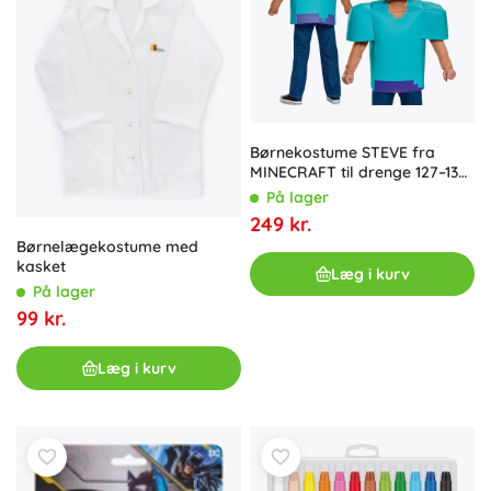
Børnekostume STEVE fra
MINECRAFT til drenge 127–136
cm (7–8 år)
På lager
249 kr.
Børnelægekostume med
kasket
Læg i kurv
På lager
99 kr.
Læg i kurv