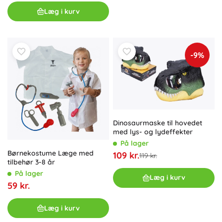
Læg i kurv
-9%
Dinosaurmaske til hovedet
med lys- og lydeffekter
På lager
Børnekostume Læge med
109 kr.
119 kr.
tilbehør 3-8 år
På lager
Læg i kurv
59 kr.
Læg i kurv