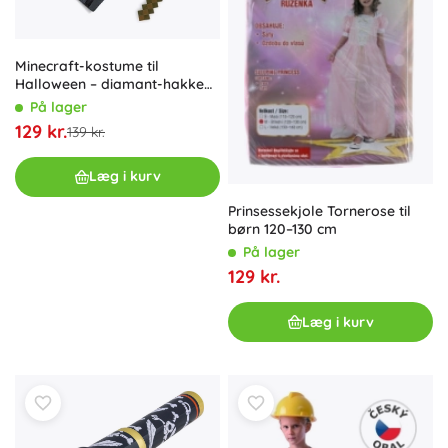
Minecraft-kostume til
Halloween – diamant-hakke
og Enderman-kappe fra
På lager
Disguise
129 kr.
139 kr.
Læg i kurv
Prinsessekjole Tornerose til
børn 120–130 cm
På lager
129 kr.
Læg i kurv