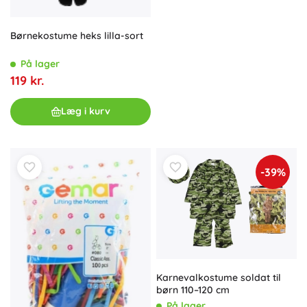
Børnekostume heks lilla-sort
På lager
119 kr.
Læg i kurv
-39%
Karnevalkostume soldat til
børn 110–120 cm
På lager