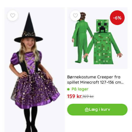
-6%
Børnekostume Creeper fra
spillet Minecraft 127–136 cm
(7–8 år)
På lager
159 kr.
169 kr.
Læg i kurv