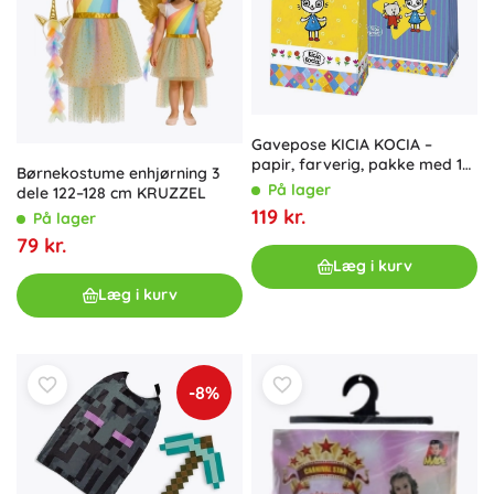
Gavepose KICIA KOCIA –
papir, farverig, pakke med 10
Børnekostume enhjørning 3
stk.
På lager
dele 122–128 cm KRUZZEL
119 kr.
På lager
79 kr.
Læg i kurv
Læg i kurv
-8%