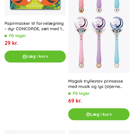
Papirmasker til farvelægning
– dyr CONCORDE, sæt med 12
stk.
På lager
29 kr.
Læg i kurv
Magisk tryllestav prinsesse
med musik og lys (stjerne
eller måne)
På lager
69 kr.
Læg i kurv