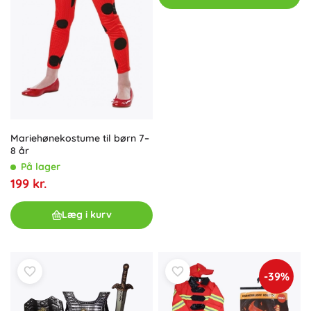
Mariehønekostume til børn 7–
8 år
På lager
199 kr.
Læg i kurv
-39%