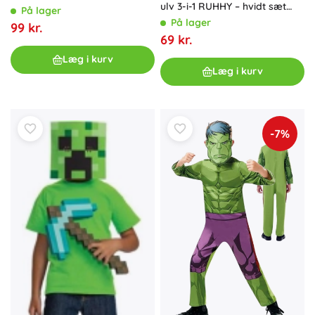
ulv 3-i-1 RUHHY – hvidt sæt
På lager
med hale, ører og choker
På lager
99 kr.
69 kr.
Læg i kurv
Læg i kurv
-7%