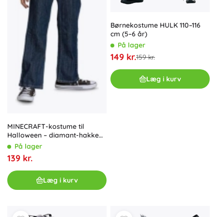
Børnekostume HULK 110–116
cm (5–6 år)
På lager
149 kr.
159 kr.
Læg i kurv
MINECRAFT-kostume til
Halloween – diamant-hakke
og Creeper-maske
På lager
139 kr.
Læg i kurv