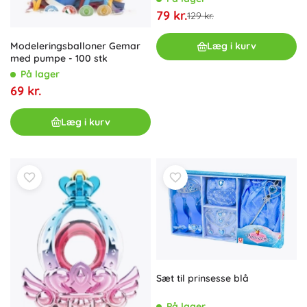
79 kr.
129 kr.
Modeleringsballoner Gemar
Læg i kurv
med pumpe - 100 stk
På lager
69 kr.
Læg i kurv
Sæt til prinsesse blå
På lager