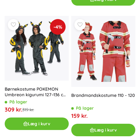
-4%
Børnekostume POKEMON
Umbreon kigurumi 127–136 cm
Brandmandskostume 110 - 120
(7–8 år)
På lager
På lager
309 kr.
319 kr.
159 kr.
Læg i kurv
Læg i kurv