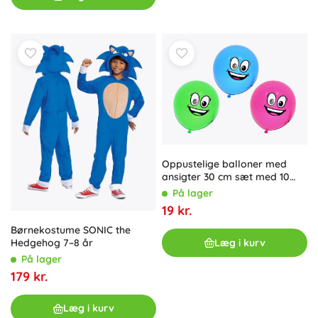
Oppustelige balloner med
ansigter 30 cm sæt med 10
stk.
På lager
19 kr.
Børnekostume SONIC the
Læg i kurv
Hedgehog 7–8 år
På lager
179 kr.
Læg i kurv