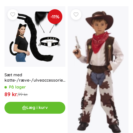
-11%
Sæt med
katte-/ræve-/ulveaccessories
RUHHY – sort 3-delt kostume
På lager
med hale, ører og choker
89 kr.
99 kr.
Læg i kurv