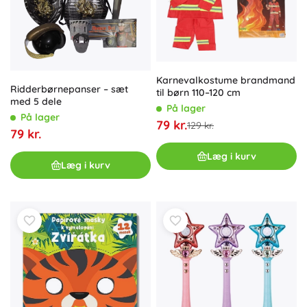
Karnevalkostume brandmand
Ridderbørnepanser – sæt
til børn 110–120 cm
med 5 dele
På lager
På lager
79 kr.
129 kr.
79 kr.
Læg i kurv
Læg i kurv