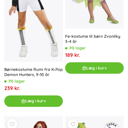
Fe-kostume til børn Zvonilky
3–4 år
På lager
189 kr.
Læg i kurv
Børnekostume Rumi fra K‑Pop
Demon Hunters, 9–10 år
På lager
239 kr.
Læg i kurv