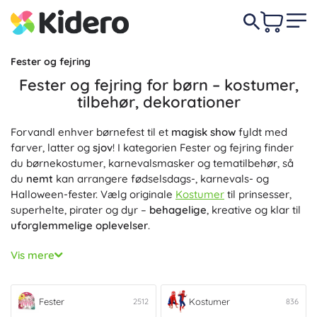
Fester og fejring
Fester og fejring for børn – kostumer,
tilbehør, dekorationer
Forvandl enhver børnefest til et
magisk show
fyldt med
farver, latter og
sjov
! I kategorien Fester og fejring finder
du børnekostumer, karnevalsmasker og tematilbehør, så
du
nemt
kan arrangere fødselsdags-, karnevals- og
Halloween-fester. Vælg originale
Kostumer
til prinsesser,
superhelte, pirater og dyr –
behagelige
, kreative og klar til
uforglemmelige oplevelser
.
Til det perfekte udklædning hører også
Tilbehør til
Vis mere
kostumer
: hårbøjler, hatte, masker, vinger, sværd,
tryllestave og ansigtsmaling. Til pynt vælg
Fester
fyldt med
partydekorationer – balloner og helium, guirlander, flag,
Fester
Kostumer
2512
836
konfetti, bannere, tal-lys, partyhatte, bånd, duge,