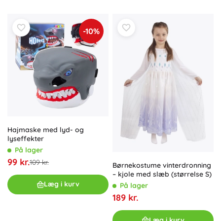
-10%
Hajmaske med lyd- og
lyseffekter
På lager
99 kr.
109 kr.
Børnekostume vinterdronning
– kjole med slæb (størrelse S)
Læg i kurv
På lager
189 kr.
Læg i kurv