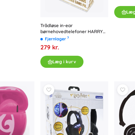
Læg
Trådløse in-ear
børnehovedtelefoner HARRY
POTTER med opladningsetui
?
Fjernlager
279 kr.
Læg i kurv