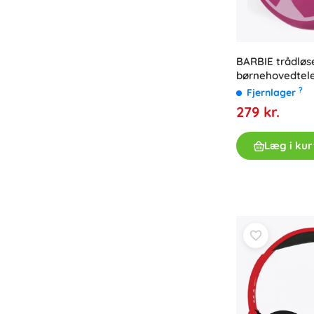
BARBIE trådløse
børnehovedtel
mikrofon
?
Fjernlager
279 kr.
Læg i kur