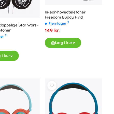
In-ear-hovedtelefoner
Freedom Buddy Hvid
?
Fjernlager
appelige Star Wars-
149 kr.
efoner
?
ger
Læg i kurv
 i kurv