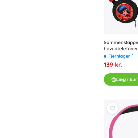
Sammenklappe
hovedtelefoner
Ladybug
?
Fjernlager
139 kr.
Læg i kur