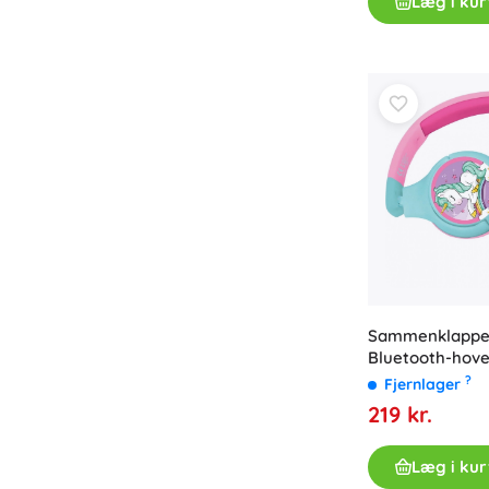
Læg i kur
Tilbehør
Batterier
Reservedele
Pumper
Butiksudstyr
Sammenklappel
Bluetooth-hove
?
Fjernlager
219 kr.
Læg i kur