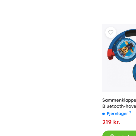
Udstyr til børn
Sikkerhed
Madning og amning
Badning
Barnevogne
Søvn
+
Vis mere
Elektroniske legetøj
Fjernstyrede legetøj
Spillekonsoller
Droner
Sammenklappel
Bluetooth-hove
Se her
?
Fjernlager
Mikroskoper og kikkerter
219 kr.
+
Vis mere