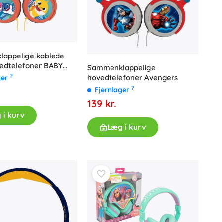
appelige kablede
edtelefoner BABY
Sammenklappelige
ed
?
hovedtelefoner Avengers
ger
ebegrænsning
?
Fjernlager
139 kr.
 i kurv
Læg i kurv