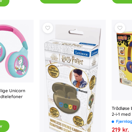
v
Til piger
Smykker
Tasker
Smykkeskrin
ige Unicorn
dtelefoner
Trådløse
2-i-1 me
NARUTO f
Fjernla
v
219 kr.