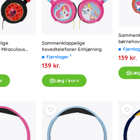
Sammenkl
børnehov
lige
Sammenklappelige
SHARK m
 Miraculous
hovedtelefoner Enhjørning
Fjernla
lydstyrk
?
139 kr.
Fjernlager
139 kr.
Læg
v
Læg i kurv