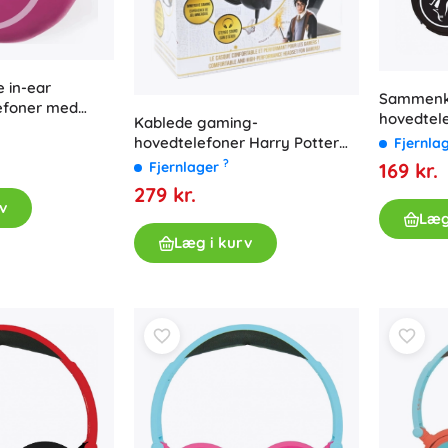
 in-ear
Sammenkl
efoner med
hovedtel
Kablede gaming-
hovedtelefoner Harry Potter
Fjernla
med lyseffekter og mikrofon
?
169 kr.
Fjernlager
279 kr.
v
Læg
Læg i kurv