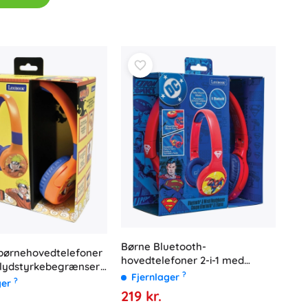
Gavekort
Børne Bluetooth-
 børnehovedtelefoner
hovedtelefoner 2-i-1 med
d lydstyrkebegrænser
lydstyrkebegrænsning
?
Fjernlager
ra Lexibook
?
ger
SUPERMAN – foldbare, kabel
219 kr.
og trådløse