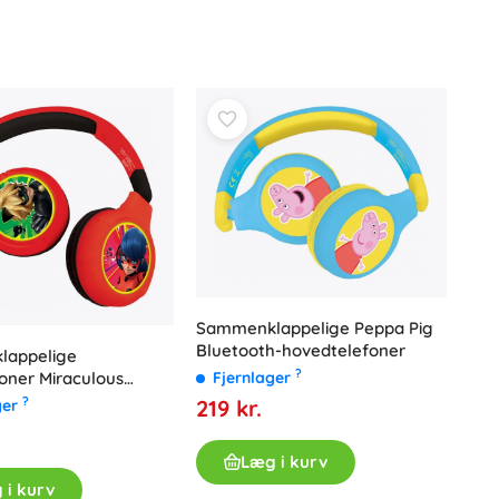
Badlegetøj
Bøger
Arbejdshæfter og sjove opgavehæfter
Sammenklappelige Peppa Pig
For de allermindste
Bluetooth-hovedtelefoner
appelige
Tilbehør til bøger
?
Fjernlager
oner Miraculous
Postkort
Bluetooth
?
219 kr.
ger
For små fortællere
+
Vis mere
Læg i kurv
 i kurv