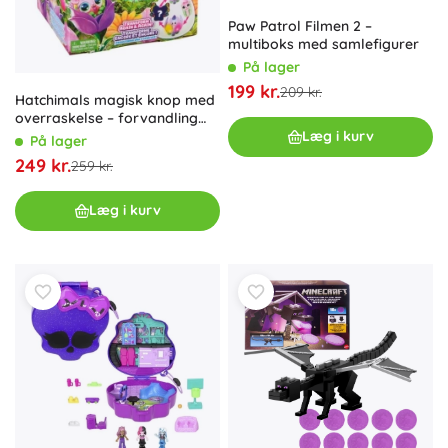
Paw Patrol Filmen 2 –
multiboks med samlefigurer
På lager
199 kr.
209 kr.
Hatchimals magisk knop med
overraskelse – forvandling
fra larve til sommerfugl
Læg i kurv
På lager
249 kr.
259 kr.
Læg i kurv