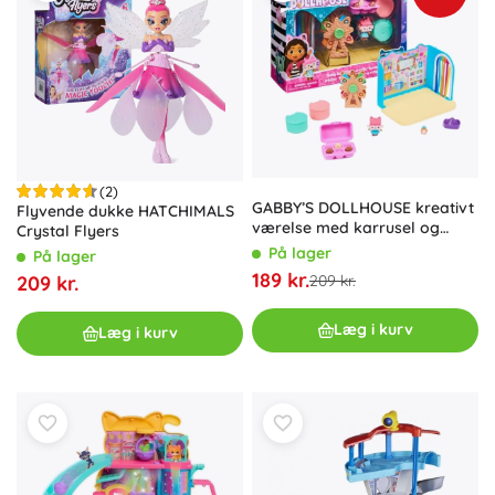
(2)
GABBY’S DOLLHOUSE kreativt
Flyvende dukke HATCHIMALS
værelse med karrusel og
Crystal Flyers
figur Teksturkat
På lager
På lager
189 kr.
209 kr.
209 kr.
Læg i kurv
Læg i kurv