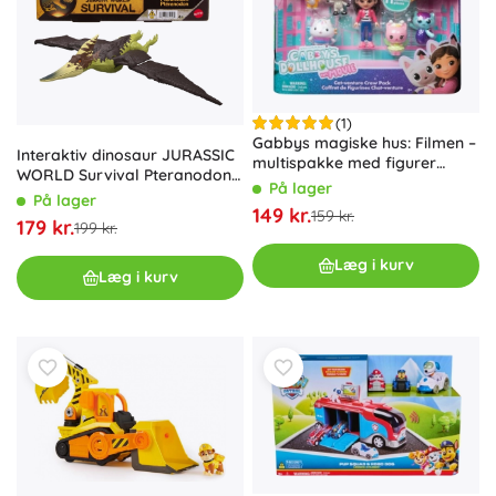
(1)
Gabbys magiske hus: Filmen –
Interaktiv dinosaur JURASSIC
multispakke med figurer
WORLD Survival Pteranodon
Kattebesætningen (11 stk.)
På lager
30 cm
På lager
149 kr.
159 kr.
179 kr.
199 kr.
Læg i kurv
Læg i kurv