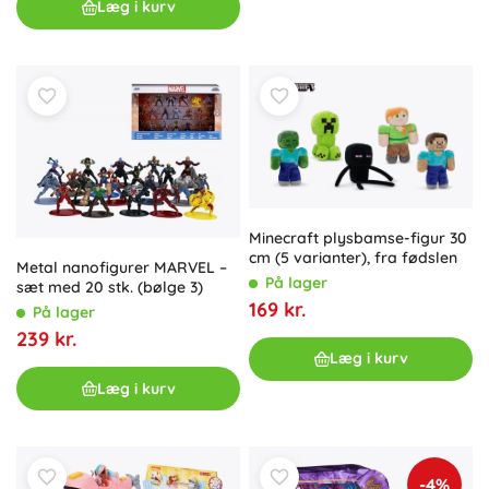
Læg i kurv
Minecraft plysbamse-figur 30
cm (5 varianter), fra fødslen
Metal nanofigurer MARVEL –
På lager
sæt med 20 stk. (bølge 3)
169 kr.
På lager
239 kr.
Læg i kurv
Læg i kurv
-4%