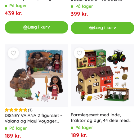
figur
legesæt med Pikachu
På lager
På lager
439 kr.
399 kr.
Læg i kurv
Læg i kurv
(1)
Farmlegesæt med lade,
DISNEY VAIANA 2 figur­sæt –
traktor og dyr, 44 dele med
Vaiana og Maui Voyager
LED
Petite
På lager
På lager
189 kr.
189 kr.