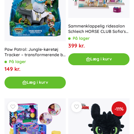
Sammenklappelig ridesalon
Schleich HORSE CLUB Sofia's
Beauties
På lager
399 kr.
Paw Patrol: Jungle-køretøj
Tracker – transformerende bil
Læg i kurv
med affyrer
På lager
149 kr.
Læg i kurv
-11%