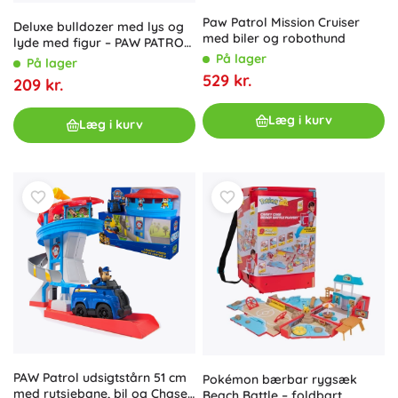
Paw Patrol Mission Cruiser
Deluxe bulldozer med lys og
med biler og robothund
lyde med figur – PAW PATROL
På lager
RUBBLE & CREW
På lager
529 kr.
209 kr.
Læg i kurv
Læg i kurv
PAW Patrol udsigtstårn 51 cm
Pokémon bærbar rygsæk
med rutsjebane, bil og Chase-
Beach Battle – foldbart