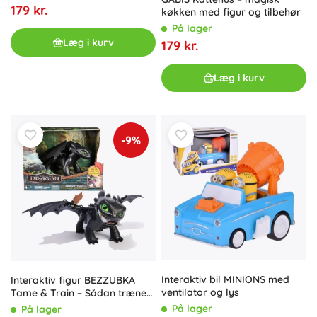
179 kr.
køkken med figur og tilbehør
På lager
Læg i kurv
179 kr.
Læg i kurv
-9%
Interaktiv bil MINIONS med
Interaktiv figur BEZZUBKA
ventilator og lys
Tame & Train – Sådan træner
du din drage
På lager
På lager