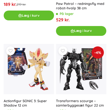
Paw Patrol – redningsfly med
189 kr.
219 kr.
robot-hvalp 38 cm
På lager
Læg i kurv
529 kr.
Læg i kurv
-4%
Actionfigur SONIC 3: Super
Transformers scourge –
Shadow 12 cm
samlerbyggesæt figur 22 cm