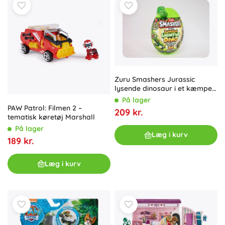
Zuru Smashers Jurassic
lysende dinosaur i et kæmpe
æg
På lager
PAW Patrol: Filmen 2 –
209 kr.
tematisk køretøj Marshall
På lager
Læg i kurv
189 kr.
Læg i kurv