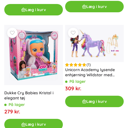
Læg i kurv
Læg i kurv
(1)
Unicorn Academy lysende
enhjørning Wildstar med
dukken Sofie
På lager
309 kr.
Dukke Cry Babies Kristal i
elegant tøj
Læg i kurv
På lager
279 kr.
Læg i kurv