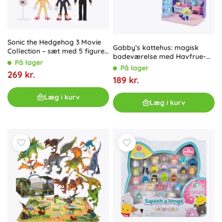
Sonic the Hedgehog 3 Movie
Gabby’s kattehus: magisk
Collection – sæt med 5 figurer
badeværelse med Havfrue-
2,5”
På lager
katten
På lager
269 kr.
189 kr.
Læg i kurv
Læg i kurv