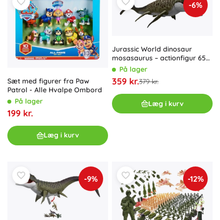
-6%
Jurassic World dinosaur
mosasaurus – actionfigur 65
cm med bid- og
På lager
affyringsfunktion
359 kr.
Sæt med figurer fra Paw
379 kr.
Patrol - Alle Hvalpe Ombord
På lager
Læg i kurv
199 kr.
Læg i kurv
-9%
-12%