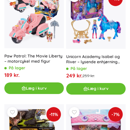
Paw Patrol: The Movie Liberty
Unicorn Academy Isabel og
– motorcykel med figur
River – lysende enhjørning
med dukke og tilbehør
På lager
På lager
189 kr.
249 kr.
259 kr.
Læg i kurv
Læg i kurv
-11%
-7%