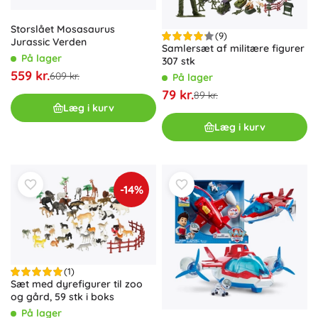
Storslået Mosasaurus
(9)
Jurassic Verden
Samlersæt af militære figurer
På lager
307 stk
559 kr.
609 kr.
På lager
79 kr.
89 kr.
Læg i kurv
Læg i kurv
-14%
(1)
Sæt med dyrefigurer til zoo
og gård, 59 stk i boks
På lager