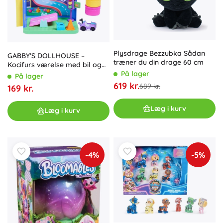
Plysdrage Bezzubka Sådan
GABBY’S DOLLHOUSE –
træner du din drage 60 cm
Kocifurs værelse med bil og
tilbehør
På lager
På lager
619 kr.
689 kr.
169 kr.
Læg i kurv
Læg i kurv
-4%
-5%