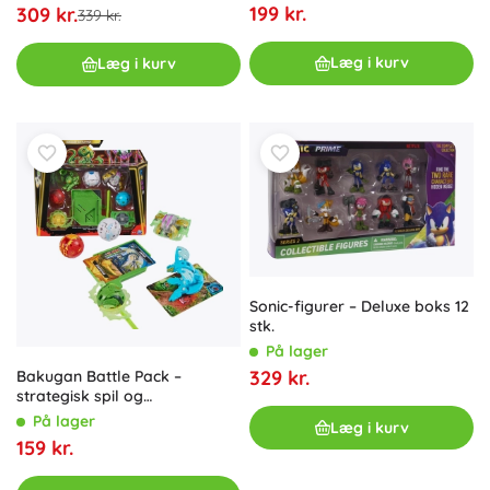
199 kr.
309 kr.
339 kr.
Læg i kurv
Læg i kurv
Sonic-figurer – Deluxe boks 12
stk.
På lager
329 kr.
Bakugan Battle Pack –
strategisk spil og
transformerende figurer
På lager
Læg i kurv
Special Attack Octogan og
159 kr.
Special Attack Spidra