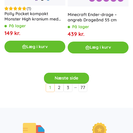
(1)
Polly Pocket kompakt
Minecraft Ender-drage –
Monster High kranium med
angreb Drageånd 55 cm
skatepark og skole
På lager
På lager
149 kr.
439 kr.
Læg i kurv
Læg i kurv
Næste side
…
1
2
3
77