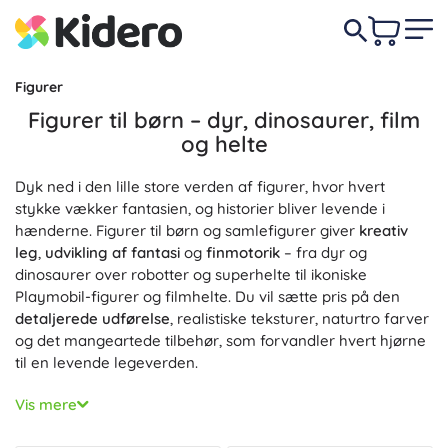
Figurer
Figurer til børn – dyr, dinosaurer, film
og helte
Dyk ned i den lille store verden af figurer, hvor hvert
stykke vækker fantasien, og historier bliver levende i
hænderne. Figurer til børn og samlefigurer giver
kreativ
leg
,
udvikling af fantasi
og
finmotorik
– fra dyr og
dinosaurer over robotter og superhelte til ikoniske
Playmobil-figurer og filmhelte. Du vil sætte pris på den
detaljerede udførelse
, realistiske teksturer, naturtro farver
og det mangeartede tilbehør, som forvandler hvert hjørne
til en levende legeverden.
Vælg figurer præcis efter interesse og alder – med fokus
Vis mere
på
holdbare og sikre materialer
, behagelige former og
ofte også bevægelige dele. Til naturelskere findes