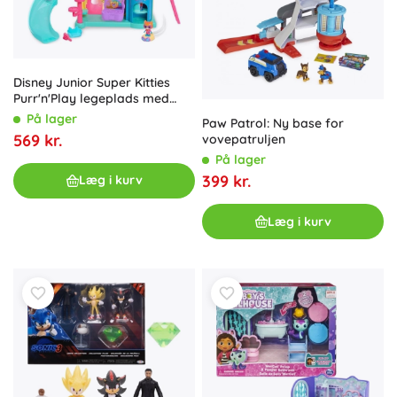
Disney Junior Super Kitties
Purr'n'Play legeplads med
figurer, lys og lyd
På lager
Paw Patrol: Ny base for
569 kr.
vovepatruljen
På lager
399 kr.
Læg i kurv
Læg i kurv