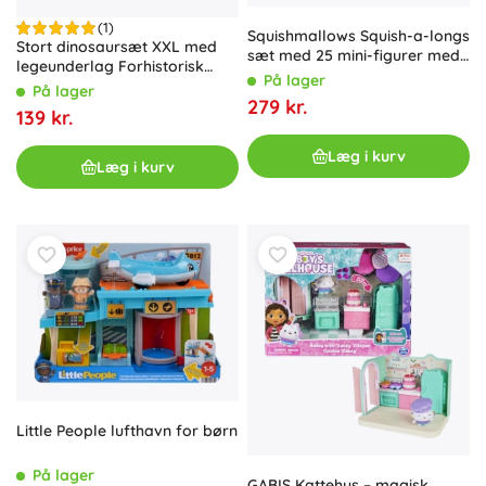
(1)
Squishmallows Squish-a-longs
Stort dinosaursæt XXL med
sæt med 25 mini-figurer med
legeunderlag Forhistorisk
tilbehør
På lager
verden WOOPIE
På lager
279 kr.
139 kr.
Læg i kurv
Læg i kurv
Little People lufthavn for børn
På lager
GABIS Kattehus – magisk