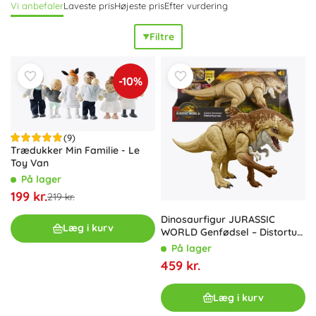
Vi anbefaler
Laveste pris
Højeste pris
Efter vurdering
Filtre
-10%
(9)
Trædukker Min Familie - Le
Toy Van
På lager
199 kr.
219 kr.
Dinosaurfigur JURASSIC
Læg i kurv
WORLD Genfødsel – Distortus
Rex 50 cm
På lager
459 kr.
Læg i kurv