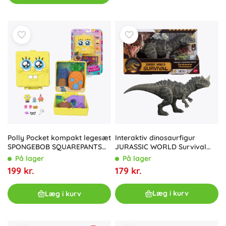
Interaktiv dinosaurfigur
Polly Pocket kompakt legesæt
JURASSIC WORLD Survival
SPONGEBOB SQUAREPANTS
Ceratosaurus 30 cm
med figurer og tilbehør
På lager
På lager
179 kr.
199 kr.
Læg i kurv
Læg i kurv