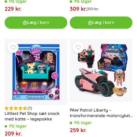
På lager
På lager
229 kr.
309 kr.
319 kr.
Læg i kurv
Læg i kurv
(1)
PAW Patrol Liberty –
Littlest Pet Shop sæt snack
transformerende motorcykel
med katte – legepakke
med figurer Junior Patrollers
På lager
På lager
259 kr.
209 kr.