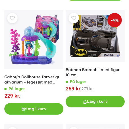
-4%
Batman Batmobil med figur
10 cm
Gabby’s Dollhouse farverigt
På lager
akvarium – legesæt med
dukken Gabby og Lille
269 kr.
279 kr.
På lager
Havfrue
229 kr.
Læg i kurv
Læg i kurv