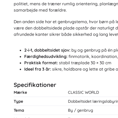
politiet, mens de træner rumlig orientering, planlæg
samarbejde med forældre.
Den anden side har et genbrugstema, hvor børn på l
være den dobbeltsidede plade opstår der naturligt d
afrundede kanter sikrer både sikkerhed og lang levet
2-i-1, dobbeltsidet sjov:
by og genbrug på én p
Færdighedsudvikling:
finmotorik, koordination,
Praktisk format:
stabil træplade 30 × 30 cm
Ideel fra 3 år:
sikre, holdbare og lette at gribe 
Specifikationer
Mærke
CLASSIC WORLD
Type
Dobbeltsidet læringslabyrin
Tema
By / genbrug