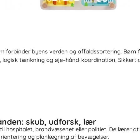
Til piger
Smykker
Tasker
Smykkeskrin
m forbinder byens verden og affaldssortering. Børn fl
 logisk tænkning og øje–hånd-koordination. Sikkert d
ånden: skub, udforsk, lær
il hospitalet, brandvæsenet eller politiet. De lærer at
orientering og planlægning af bevægelser.