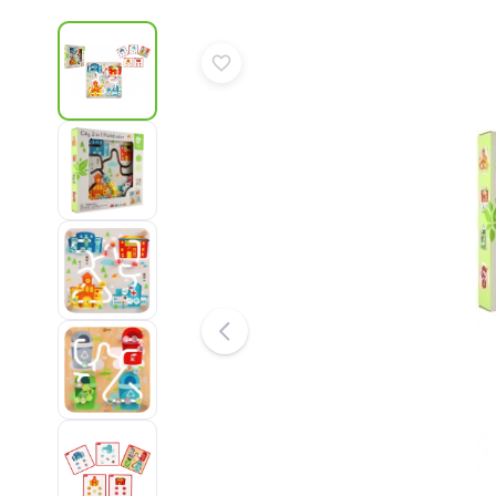
Udstyr til børn
Sikkerhed
Madning og amning
Badning
Barnevogne
Søvn
+
Vis mere
Elektroniske legetøj
Fjernstyrede legetøj
Spillekonsoller
Droner
Mikroskoper og kikkerter
Se her
+
Vis mere