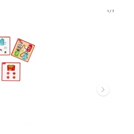
Badlegetøj
1
/
7
Tilbehør
Batterier
Reservedele
Pumper