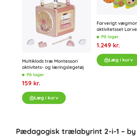
Architecture
Udendørs spil
Køretøjer til børn
Farverigt vægmon
Legetøj til sand
aktivitetsset Larve
DOTS
Vandlegetøj
På lager
Sæbebobler
1.249 kr.
+
Vis mere
Batman
Læg i kurv
Multiklods træ Montessori
aktivitets- og læringslegetøj
Dukker og babydukker
På lager
Dukker
159 kr.
Vidiyo
Tilbehør til babydukker
Babydukker
Læg i kurv
Tilbehør til dukker
Frost
Stofdukker
+
Vis mere
Pædagogisk trælabyrint 2-i-1 – 