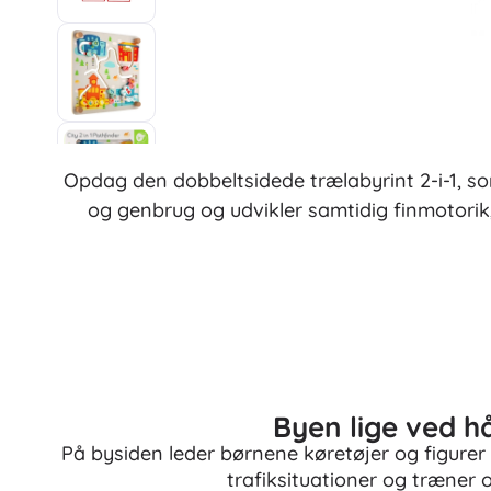
Bøger
Arbejdshæfter og sjove opgavehæfter
For de allermindste
Tilbehør til bøger
Postkort
For små fortællere
Opdag den dobbeltsidede trælabyrint 2-i-1, so
+
Vis mere
og genbrug og udvikler samtidig finmotorik,
Butiksudstyr
Byen lige ved h
På bysiden leder børnene køretøjer og figurer t
trafiksituationer og træner 