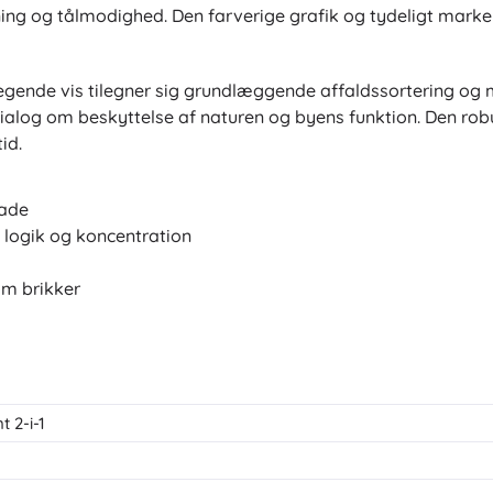
ning og tålmodighed. Den farverige grafik og tydeligt marker
egende vis tilegner sig grundlæggende affaldssortering og
ialog om beskyttelse af naturen og byens funktion. Den robu
id.
lade
 logik og koncentration
om brikker
t 2-i-1