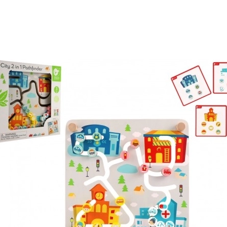
Våben
Pistoler
Sværd og daggere
Vandpistoler
Buer
Armbrøster
+
Vis mere
Tøj til børn
Babytøj
T-shirts
Fodtøj
Hættetrøjer og sweatre
Strømper og strømpebukser
+
Vis mere