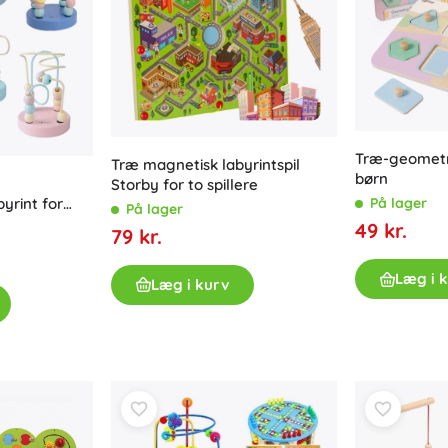
Ninjago
Kreativt legetøj
Maling
Musiklegetøj
Antistresslegetøj
Minecraft
Læringslegetøj
+
Vis mere
Træ-geometris
Træ magnetisk labyrintspil
børn
Storby for to spillere
DREAMZzz
yrint for
På lager
På lager
Poser og rygsække
Brætspil og hjernevridere
49 kr.
79 kr.
Puslespil
Brætspil
Læg i 
Læg i kurv
Classic
Hjernespil og gåder
Kufferter
Kortspil
Partyspil
Fortnite
+
Vis mere
Plysdyr