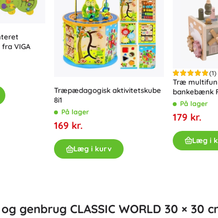
Bluey
Plysdyr
Plysdyr fra film og eventyr
teret
Interaktive plysdyr
 fra VIGA
Jurassic World
Nøgleringe
Plyslegetøj og putteklude til de mindste
(1)
+
Vis mere
Træ multifun
Træpædagogisk aktivitetskube
bankebænk F
DC
8i1
På lager
Børneværelse
På lager
179 kr.
169 kr.
Dekorationer
Wednesday
Læg i 
Natlys og projektorer
Læg i kurv
Opbevaringsplads
Hoppe- og gyngedyr
Ringenes Herre
Telt og legehuse
+
Vis mere
by og genbrug CLASSIC WORLD 30 × 30 