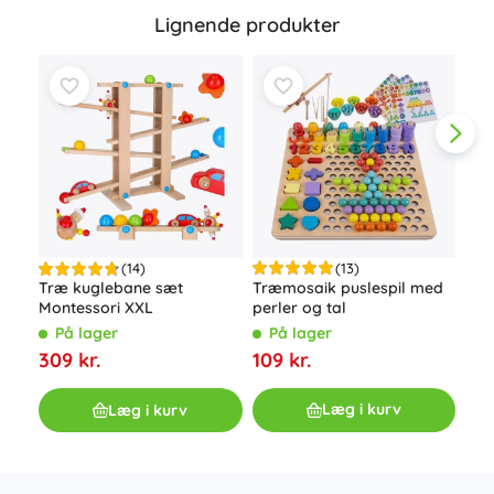
Lignende produkter
(13)
(14)
Træmosaik puslespil med
Træ kuglebane sæt
Træ
perler og tal
Montessori XXL
logi
bil
På lager
På lager
P
109 kr.
309 kr.
89 
Læg i kurv
Læg i kurv