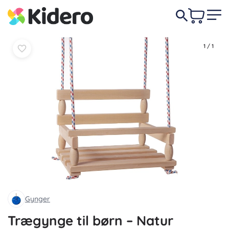
Læg i
Læg i
209 DKK
kurv
kurv
1
/
1
Gynger
Trægynge til børn – Natur