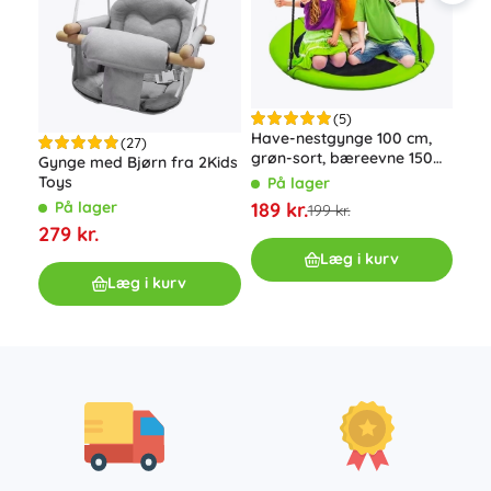
(5)
Have-nestgynge 100 cm,
Træ
(27)
grøn-sort, bæreevne 150
cm,
Gynge med Bjørn fra 2Kids
kg
Ro
Toys
På lager
P
189 kr.
229
På lager
199 kr.
279 kr.
Læg i kurv
Læg i kurv