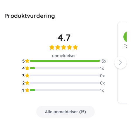
Produktvurdering
4.7
K
Fan
anmeldelser
5
13
x
4
1
x
3
0
x
2
0
x
1
1
x
Alle anmeldelser
(
15
)