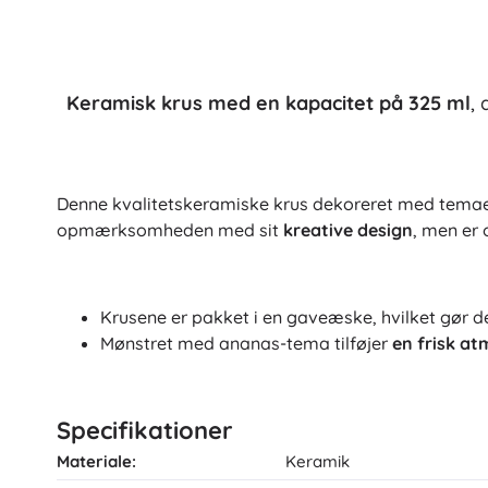
Tilbehør
Batterier
Reservedele
Keramisk krus med en kapacitet på 325 ml
,
Pumper
Butiksudstyr
Denne kvalitetskeramiske krus dekoreret med temaet 
opmærksomheden med sit
kreative design
, men er
Krusene er pakket i en gaveæske, hvilket gør d
Mønstret med ananas-tema tilføjer
en frisk a
Specifikationer
Materiale:
Keramik