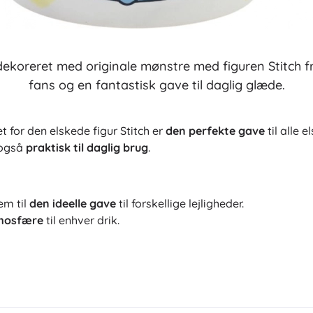
Til piger
Smykker
Tasker
 dekoreret med originale mønstre med figuren Stitch fr
Smykkeskrin
fans og en fantastisk gave til daglig glæde.
for den elskede figur Stitch er
den perfekte gave
til alle 
 også
praktisk til daglig brug
.
em til
den ideelle gave
til forskellige lejligheder.
tmosfære
til enhver drik.