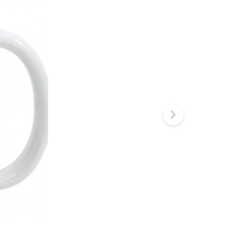
Badlegetøj
Bøger
Arbejdshæfter og sjove opgavehæfter
For de allermindste
Tilbehør til bøger
Postkort
For små fortællere
+
Vis mere