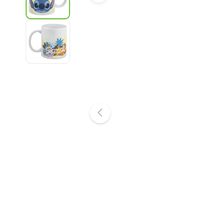
Udstyr til børn
Sikkerhed
Madning og amning
Badning
Barnevogne
Søvn
+
Vis mere
Elektroniske legetøj
Fjernstyrede legetøj
Spillekonsoller
Droner
Se her
Mikroskoper og kikkerter
+
Vis mere