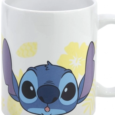
Våben
Pistoler
Sværd og daggere
Vandpistoler
Buer
Armbrøster
+
Vis mere
Tøj til børn
Babytøj
T-shirts
Fodtøj
Hættetrøjer og sweatre
Strømper og strømpebukser
+
Vis mere