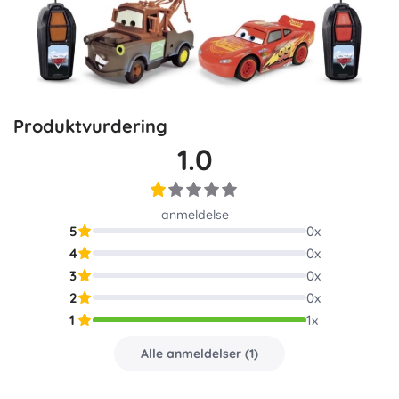
Produktvurdering
1.0
anmeldelse
5
0
x
4
0
x
3
0
x
2
0
x
1
1
x
Alle anmeldelser
(
1
)