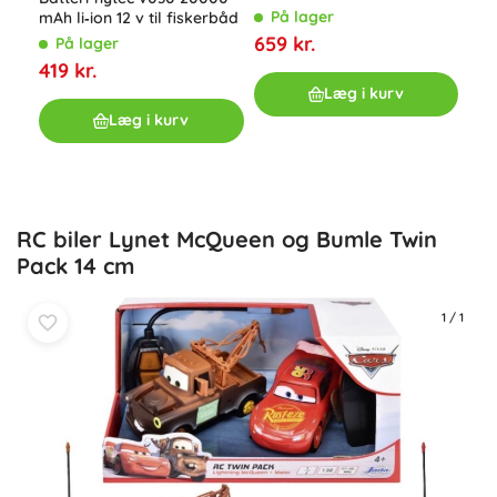
Fjer
På lager
mAh li‑ion 12 v til fiskerbåd
ter
659 kr.
På lager
P
419 kr.
179
Læg i kurv
Læg i kurv
RC biler Lynet McQueen og Bumle Twin
Pack 14 cm
1
/
1