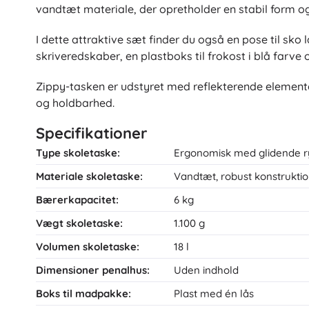
vandtæt materiale, der opretholder en stabil form og 
I dette attraktive sæt finder du også en pose til sko 
skriveredskaber, en plastboks til frokost i blå farv
Zippy-tasken er udstyret med reflekterende elemente
og holdbarhed.
Specifikationer
Type skoletaske:
Ergonomisk med glidende 
Materiale skoletaske:
Vandtæt, robust konstrukti
Bærerkapacitet:
6 kg
Vægt skoletaske:
1.100 g
Volumen skoletaske:
18 l
Dimensioner penalhus:
Uden indhold
Boks til madpakke:
Plast med én lås