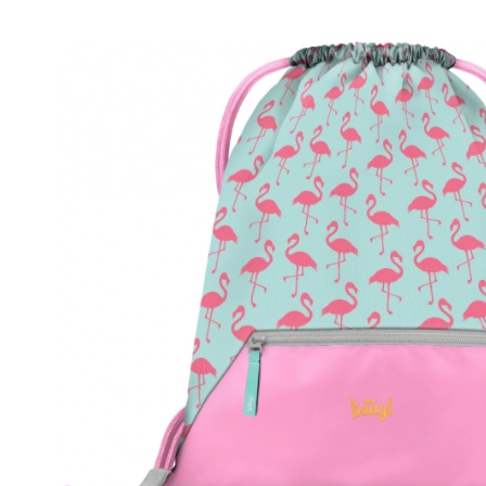
Udstyr til børn
Sikkerhed
Madning og amning
Badning
Barnevogne
Søvn
+
Vis mere
Elektroniske legetøj
Fjernstyrede legetøj
Spillekonsoller
Droner
Mikroskoper og kikkerter
Se her
+
Vis mere