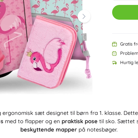
Ninjago
Kreativt legetøj
Maling
Musiklegetøj
Antistresslegetøj
Speed Champions
Læringslegetøj
Gratis f
+
Vis mere
Problemf
DREAMZzz
Hurtig l
Poser og rygsække
Brætspil og hjernevridere
Puslespil
Brætspil
Classic
Hjernespil og gåder
Kufferter
Kortspil
Partyspil
 ergonomisk sæt designet til børn fra 1. klasse. Dett
Fortnite
+
Vis mere
us
med to flapper og en
praktisk pose
til sko. Sætte
beskyttende mapper
på notesbøger.
Plysdyr