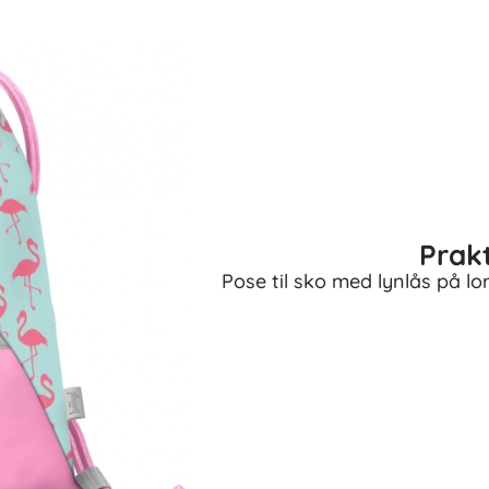
Våben
Pistoler
Sværd og daggere
Vandpistoler
Buer
Armbrøster
+
Vis mere
Prakt
Tøj til børn
Pose til sko med lynlås på l
Babytøj
T-shirts
Hættetrøjer og sweatre
Fodtøj
Strømper og strømpebukser
+
Vis mere