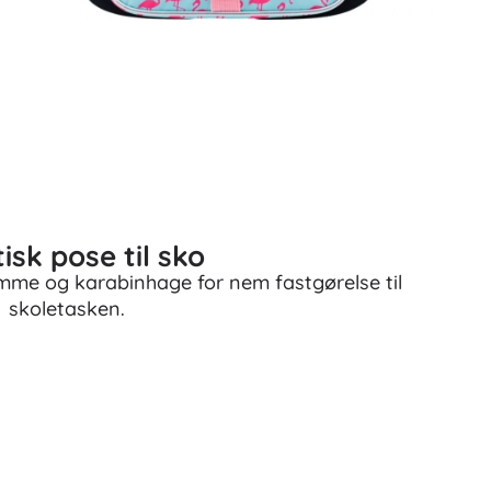
Badlegetøj
isk pose til sko
Tilbehør
omme og karabinhage for nem fastgørelse til
Batterier
skoletasken.
Reservedele
Pumper