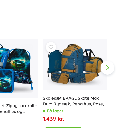
Skolesæt BAAGL Skate Max
Duo: Rygsæk, Penalhus, Pose,
æt Zippy racerbil –
Sportstaske og Bæltetaske
På lager
penalhus og
Baagl s
pink – 
1.439 kr.
pose
På la