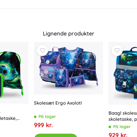
Lignende produkter
Skolesæt Ergo Axolotl
o
Baagl skoles
På lager
letaske,
skoletaske, 
999 kr.
snørepose
På lager
929 kr.