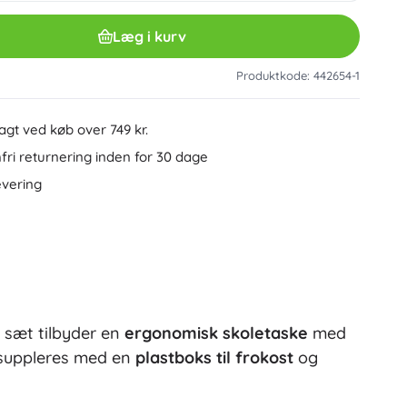
Øvrigt
Plastbyggesæt
Læg i kurv
Træbyggesæt
Magnetiske byggesæt
Produktkode: 442654-1
Kuglebaner
Minecraft
Skruesæt og byggesæt
ragt ved køb over 749 kr.
+
Vis mere
ri returnering inden for 30 dage
Minifigurer
evering
Mapper til hæfter
Biler, tog, fly og skibe
Biler
Fjernstyret
Ideas
Tog
Globuser
Landbrugskøretøjer
Beredskabstjenesten
e sæt tilbyder en
ergonomisk skoletaske
med
Wicked (Troldkvinden)
+
Vis mere
t suppleres med en
plastboks til frokost
og
Fester og fejring