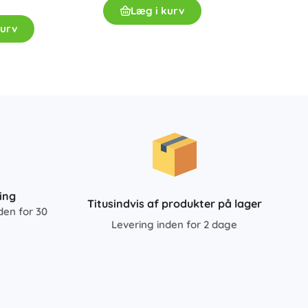
929 kr
Læg i kurv
kurv
L
ing
Titusindvis af produkter på lager
den for 30
Levering inden for 2 dage