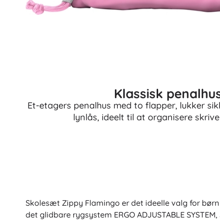
Bøger
Arbejdshæfter og sjove opgavehæfter
For de allermindste
Tilbehør til bøger
Postkort
For små fortællere
Klassisk penalhu
+
Vis mere
Et-etagers penalhus med to flapper, lukker sik
lynlås, ideelt til at organisere skri
Butiksudstyr
Skolesæt Zippy Flamingo er det ideelle valg for børn
det glidbare rygsystem ERGO ADJUSTABLE SYSTEM, som 