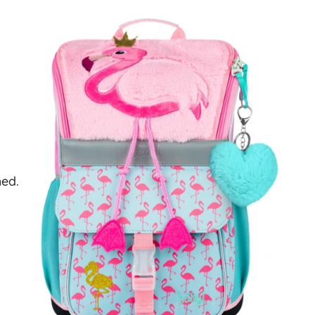
Art
Fester
Kostumer
Tilbehør til kostumer
One Piece
Halloween
Påske
Gabbys magiske hus
Legetøj til de mindste
hed.
Rasle, bideringe og sutter
Avatar
Interaktive legetøj
Puslespil, hammerbænke, klodser
Kæledyr og putteklude
Kørehunde og trække-legetøj
+
Vis mere