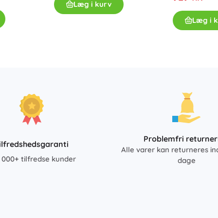
Læg i kurv
Læg i 
Problemfri returner
ilfredshedsgaranti
Alle varer kan returneres in
 000+ tilfredse kunder
dage