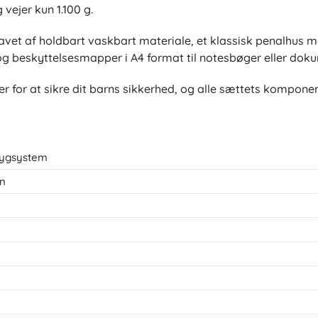
vejer kun 1.100 g.
lavet af holdbart vaskbart materiale, et klassisk penalhus me
e og beskyttelsesmapper i A4 format til notesbøger eller dok
r for at sikre dit barns sikkerhed, og alle sættets kompone
rygsystem
on