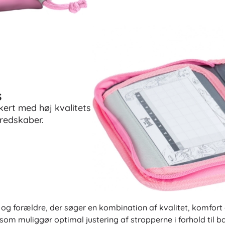
Til piger
Smykker
Tasker
Smykkeskrin
s
kert med høj kvalitets
veredskaber.
 og forældre, der søger en kombination af kvalitet, komfort
muliggør optimal justering af stropperne i forhold til bar