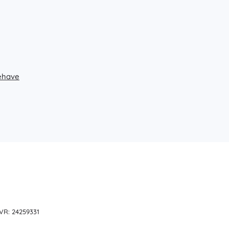
ehave
CVR: 24259331