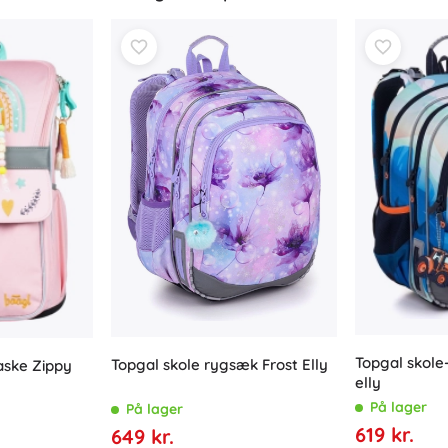
Til piger
Smykker
Tasker
Smykkeskrin
Topgal skole
Topgal skole rygsæk Frost Elly
aske Zippy
elly
På lager
På lager
619 kr.
649 kr.