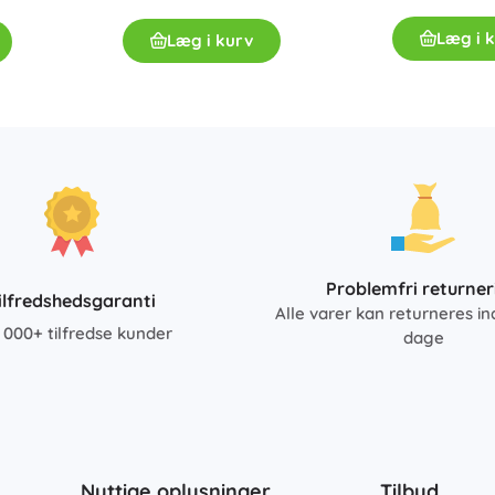
Læg i 
Læg i kurv
Problemfri returner
ilfredshedsgaranti
Alle varer kan returneres in
 000+ tilfredse kunder
dage
Nyttige oplysninger
Tilbud