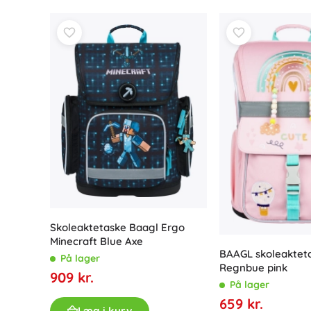
Tilbehør
Batterier
Reservedele
Pumper
Butiksudstyr
Skoleaktetaske Baagl Ergo
Minecraft Blue Axe
BAAGL skoleaktet
På lager
Regnbue pink
909 kr.
På lager
659 kr.
Læg i kurv