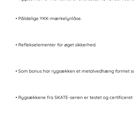
Udstyr til børn
Sikkerhed
• Pålidelige YKK-mærkelynlåse.
Madning og amning
Badning
Barnevogne
• Reflekselementer for øget sikkerhed.
Søvn
+
Vis mere
• Som bonus har rygsækken et metalvedhæng formet so
Elektroniske legetøj
Fjernstyrede legetøj
Spillekonsoller
• Rygsækkene fra SKATE-serien er testet og certificeret i
Droner
Se her
Mikroskoper og kikkerter
+
Vis mere