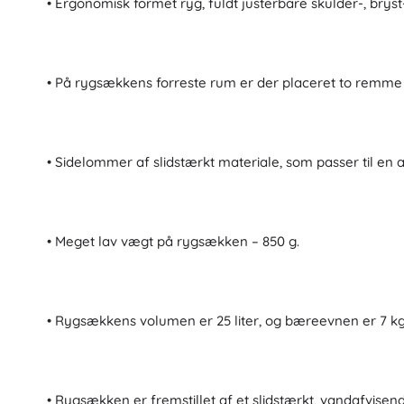
• Ergonomisk formet ryg, fuldt justerbare skulder-, brys
Architecture
Udendørs spil
Køretøjer til børn
Legetøj til sand
• På rygsækkens forreste rum er der placeret to remme t
Art
Vandlegetøj
Sæbebobler
+
Vis mere
• Sidelommer af slidstærkt materiale, som passer til en a
Batman
Børneværelse
Dekorationer
• Meget lav vægt på rygsækken – 850 g.
Vidiyo
Natlys og projektorer
Opbevaringsplads
Hoppe- og gyngedyr
• Rygsækkens volumen er 25 liter, og bæreevnen er 7 kg
Frost
Telt og legehuse
+
Vis mere
• Rygsækken er fremstillet af et slidstærkt, vandafvise