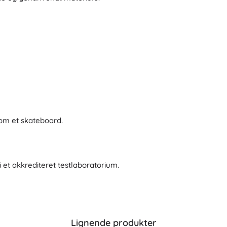
Våben
Pistoler
Sværd og daggere
Vandpistoler
Buer
Armbrøster
+
Vis mere
m et skateboard.
Tøj til børn
Babytøj
T-shirts
 et akkrediteret testlaboratorium.
Fodtøj
Hættetrøjer og sweatre
Strømper og strømpebukser
+
Vis mere
Lignende produkter